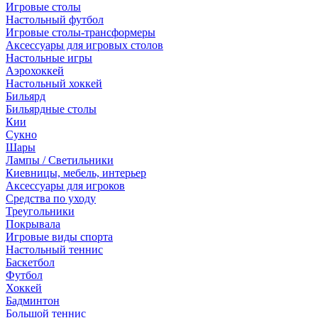
Игровые столы
Настольный футбол
Игровые столы-трансформеры
Аксессуары для игровых столов
Настольные игры
Аэрохоккей
Настольный хоккей
Бильярд
Бильярдные столы
Кии
Сукно
Шары
Лампы / Светильники
Киевницы, мебель, интерьер
Аксессуары для игроков
Средства по уходу
Треугольники
Покрывала
Игровые виды спорта
Настольный теннис
Баскетбол
Футбол
Хоккей
Бадминтон
Большой теннис