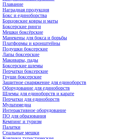
Плавание
Наградная продукция
Бокс и единоборства
Борцовские ковры и маты
Боксерские ринги
Мешки боксёрские
Манекены для бокса и борьбы
Платформы и кронштейны
Подушки боксерские
Лапы боксерские
Макивары, пады
Боксерские шлемы
Перчатки боксерские
Груши боксерские
Защитное снаряжение для единоборств
Оборудование для единоборств
Шлемы для единоборств и карате
Перчатки для единоборств
Мультимедиа
Интерактивное оборудование
ПО для образования
Кемпинг и туризм
Палатки
Спальные мешки
Коврики туристические