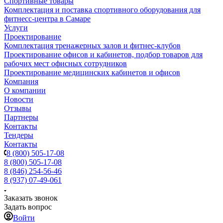
Спортивные товары
Комплектация и поставка спортивного оборудования для
фитнесс-центра в Самаре
Услуги
Проектирование
Комплектация тренажерных залов и фитнес-клубов
Проектирование офисов и кабинетов, подбор товаров для
рабочих мест офисных сотрудников
Проектирование медицинских кабинетов и офисов
Компания
О компании
Новости
Отзывы
Партнеры
Контакты
Тендеры
Контакты
8 (800) 505-17-08
8 (800) 505-17-08
8 (846) 254-56-46
8 (937) 07-49-061
Заказать звонок
Задать вопрос
Войти