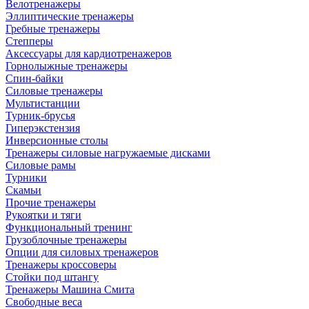
Велотренажеры
Эллиптические тренажеры
Гребные тренажеры
Степперы
Аксессуары для кардиотренажеров
Горнолыжные тренажеры
Спин-байки
Силовые тренажеры
Мультистанции
Турник-брусья
Гиперэкстензия
Инверсионные столы
Тренажеры силовые нагружаемые дисками
Силовые рамы
Турники
Скамьи
Прочие тренажеры
Рукоятки и тяги
Функциональный тренинг
Грузоблочные тренажеры
Опции для силовых тренажеров
Тренажеры кроссоверы
Стойки под штангу
Тренажеры Машина Смита
Свободные веса