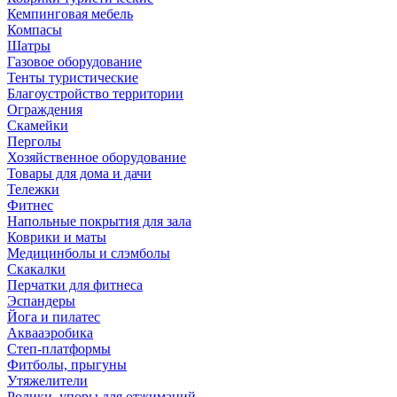
Кемпинговая мебель
Компасы
Шатры
Газовое оборудование
Тенты туристические
Благоустройство территории
Ограждения
Скамейки
Перголы
Хозяйственное оборудование
Товары для дома и дачи
Тележки
Фитнес
Напольные покрытия для зала
Коврики и маты
Медицинболы и слэмболы
Скакалки
Перчатки для фитнеса
Эспандеры
Йога и пилатес
Аквааэробика
Степ-платформы
Фитболы, прыгуны
Утяжелители
Ролики, упоры для отжиманий