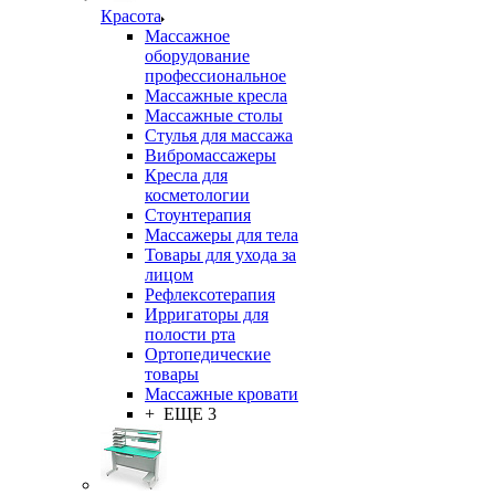
Красота
Массажное
оборудование
профессиональное
Массажные кресла
Массажные столы
Стулья для массажа
Вибромассажеры
Кресла для
косметологии
Стоунтерапия
Массажеры для тела
Товары для ухода за
лицом
Рефлексотерапия
Ирригаторы для
полости рта
Ортопедические
товары
Массажные кровати
+ ЕЩЕ 3