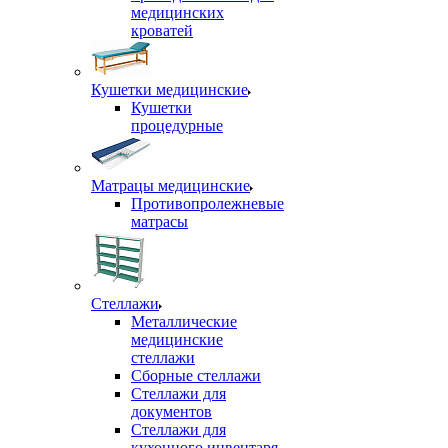
медицинских
кроватей
Кушетки медицинские
Кушетки
процедурные
Матрацы медицинские
Противопролежневые
матрасы
Стеллажи
Металлические
медицинские
стеллажи
Сборные стеллажи
Стеллажи для
документов
Стеллажи для
кухонного инвентаря