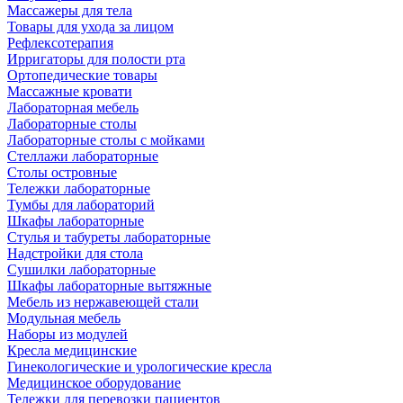
Массажеры для тела
Товары для ухода за лицом
Рефлексотерапия
Ирригаторы для полости рта
Ортопедические товары
Массажные кровати
Лабораторная мебель
Лабораторные столы
Лабораторные столы с мойками
Стеллажи лабораторные
Столы островные
Тележки лабораторные
Тумбы для лабораторий
Шкафы лабораторные
Стулья и табуреты лабораторные
Надстройки для стола
Сушилки лабораторные
Шкафы лабораторные вытяжные
Мебель из нержавеющей стали
Модульная мебель
Наборы из модулей
Кресла медицинские
Гинекологические и урологические кресла
Медицинское оборудование
Тележки для перевозки пациентов