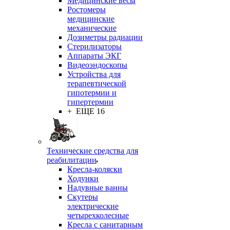
Медицинские весы
Ростомеры
медицинские
механические
Дозиметры радиации
Стерилизаторы
Аппараты ЭКГ
Видеоэндоскопы
Устройства для
терапевтической
гипотермии и
гипертермии
+ ЕЩЕ 16
Технические средства для
реабилитации
Кресла-коляски
Ходунки
Надувные ванны
Скутеры
электрические
четырехколесные
Кресла с санитарным