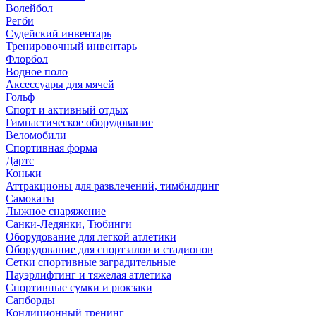
Волейбол
Регби
Судейский инвентарь
Тренировочный инвентарь
Флорбол
Водное поло
Аксессуары для мячей
Гольф
Спорт и активный отдых
Гимнастическое оборудование
Веломобили
Спортивная форма
Дартс
Коньки
Аттракционы для развлечений, тимбилдинг
Самокаты
Лыжное снаряжение
Санки-Ледянки, Тюбинги
Оборудование для легкой атлетики
Оборудование для спортзалов и стадионов
Сетки спортивные заградительные
Пауэрлифтинг и тяжелая атлетика
Спортивные сумки и рюкзаки
Сапборды
Кондиционный тренинг