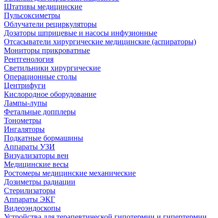
Штативы медицинские
Пульсоксиметры
Облучатели рециркуляторы
Дозаторы шприцевые и насосы инфузионные
Отсасыватели хирургические медицинские (аспираторы)
Мониторы прикроватные
Рентгенология
Светильники хирургические
Операционные столы
Центрифуги
Кислородное оборудование
Лампы-лупы
Фетальные допплеры
Тонометры
Ингаляторы
Подкатные бормашины
Аппараты УЗИ
Визуализаторы вен
Медицинские весы
Ростомеры медицинские механические
Дозиметры радиации
Стерилизаторы
Аппараты ЭКГ
Видеоэндоскопы
Устройства для терапевтической гипотермии и гипертермии