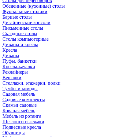
Столы для переговоров
Обеденные (кухонные) столы
Журнальные столики
Барные столы
Дизайнерские консоли
Письменные столы
Складные столы
Столы компьютерные
Диваны и кресла
Кресла
Диваны
Пуфы, банкетки
Кресла-качалки
Реклайнеры
Вешалки
Стеллажи, этажерки, полки
Тумбы и комоды
Садовая мебель
Садовые комплекты
Скамьи садовые
Кованая мебель
Мебель из ротанга
Шезлонги и лежаки
Подвесные кресла
Обувницы