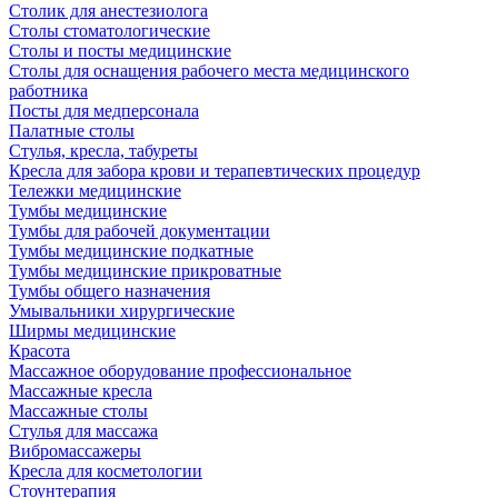
Столик для анестезиолога
Столы стоматологические
Столы и посты медицинские
Столы для оснащения рабочего места медицинского
работника
Посты для медперсонала
Палатные столы
Стулья, кресла, табуреты
Кресла для забора крови и терапевтических процедур
Тележки медицинские
Тумбы медицинские
Тумбы для рабочей документации
Тумбы медицинские подкатные
Тумбы медицинские прикроватные
Тумбы общего назначения
Умывальники хирургические
Ширмы медицинские
Красота
Массажное оборудование профессиональное
Массажные кресла
Массажные столы
Стулья для массажа
Вибромассажеры
Кресла для косметологии
Стоунтерапия