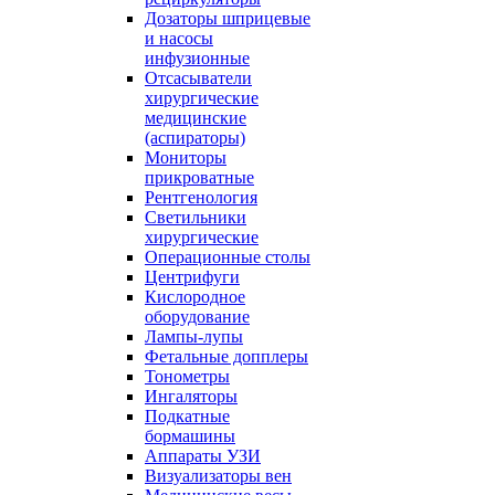
Дозаторы шприцевые
и насосы
инфузионные
Отсасыватели
хирургические
медицинские
(аспираторы)
Мониторы
прикроватные
Рентгенология
Светильники
хирургические
Операционные столы
Центрифуги
Кислородное
оборудование
Лампы-лупы
Фетальные допплеры
Тонометры
Ингаляторы
Подкатные
бормашины
Аппараты УЗИ
Визуализаторы вен