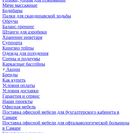
Мячи массажные
Бодибары
Палки для скандинавской ходьбы
Обручи
Баланс-тренинг
Штанги для аэробики
Хранение инветаря
Суппорта
Кинезио тейпы
Одежда для похудения
Сцены и подиумы
Каркасные бассейны
Акции
Бренды
Как купить
Условия оплаты
Условия доставки
Гарантия и сервис
Наши проекты
Офисная мебель
Поставка офисной мебели для бухгалтерского кабинета в
Самаре
Поставка офисной мебели для офтальмологической больницы
в Самаре