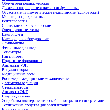
Облучатели рециркуляторы
Дозаторы шприцевые и насосы инфузионные
Отсасыватели хирургические медицинские (аспираторы)
Мониторы прикроватные
Рентгенология
Светильники хирургические
Операционные столы
Центрифуги
Кислородное оборудование
Лампы-лупы
Фетальные допплеры
Тонометры
Ингаляторы
Подкатные бормашины
Аппараты УЗИ
Визуализаторы вен
Медицинские весы
Ростомеры медицинские механические
Дозиметры радиации
Стерилизаторы
Аппараты ЭКГ
Видеоэндоскопы
Устройства для терапевтической гипотермии и гипертермии
Технические средства для реабилитации
Кресла-коляски