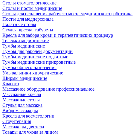
Столы стоматологические
Столы и посты медицинские
Столы для оснащения рабочего места медицинского работника
Посты для медперсонала
Палатные столы
Стулья, кресла, табуреты
Кресла для забора крови и терапевтических процедур
Тележки медицинские
Тумбы медицинские
Тумбы для рабочей документации
Тумбы медицинские подкатные
Тумбы медицинские прикроватные
Тумбы общего назначения
Умывальники хирургические
Ширмы медицинские
Красота
Массажное оборудование профессиональное
Массажные кресла
Массажные столы
Стулья для массажа
Вибромассажеры
Кресла для косметологии
Стоунтерапия
Массажеры для тела
Товары для ухода за лицом