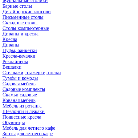
Журнальные столики
Барные столы
Дизайнерские консоли
Письменные столы
Складные столы
Столы компьютерные
Диваны и кресла
Кресла
Диваны
Пуфы, банкетки
Кресла-качалки
Реклайнеры
Вешалки
Стеллажи, этажерки, полки
Тумбы и комоды
Садовая мебель
Садовые комплекты
Скамьи садовые
Кованая мебель
Мебель из ротанга
Шезлонги и лежаки
Подвесные кресла
Обувницы
Мебель для летнего кафе
Зонты для летнего кафе