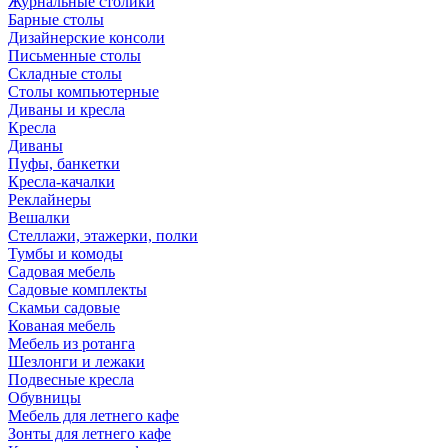
Журнальные столики
Барные столы
Дизайнерские консоли
Письменные столы
Складные столы
Столы компьютерные
Диваны и кресла
Кресла
Диваны
Пуфы, банкетки
Кресла-качалки
Реклайнеры
Вешалки
Стеллажи, этажерки, полки
Тумбы и комоды
Садовая мебель
Садовые комплекты
Скамьи садовые
Кованая мебель
Мебель из ротанга
Шезлонги и лежаки
Подвесные кресла
Обувницы
Мебель для летнего кафе
Зонты для летнего кафе