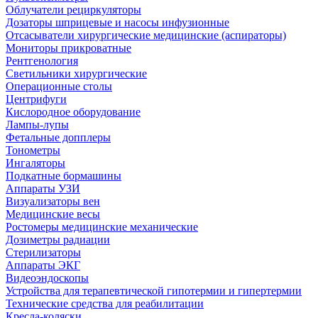
Облучатели рециркуляторы
Дозаторы шприцевые и насосы инфузионные
Отсасыватели хирургические медицинские (аспираторы)
Мониторы прикроватные
Рентгенология
Светильники хирургические
Операционные столы
Центрифуги
Кислородное оборудование
Лампы-лупы
Фетальные допплеры
Тонометры
Ингаляторы
Подкатные бормашины
Аппараты УЗИ
Визуализаторы вен
Медицинские весы
Ростомеры медицинские механические
Дозиметры радиации
Стерилизаторы
Аппараты ЭКГ
Видеоэндоскопы
Устройства для терапевтической гипотермии и гипертермии
Технические средства для реабилитации
Кресла-коляски