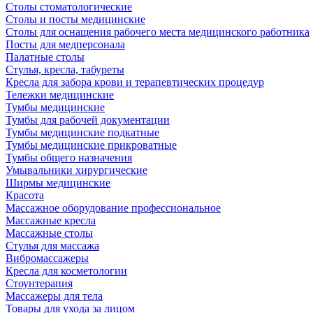
Столы стоматологические
Столы и посты медицинские
Столы для оснащения рабочего места медицинского работника
Посты для медперсонала
Палатные столы
Стулья, кресла, табуреты
Кресла для забора крови и терапевтических процедур
Тележки медицинские
Тумбы медицинские
Тумбы для рабочей документации
Тумбы медицинские подкатные
Тумбы медицинские прикроватные
Тумбы общего назначения
Умывальники хирургические
Ширмы медицинские
Красота
Массажное оборудование профессиональное
Массажные кресла
Массажные столы
Стулья для массажа
Вибромассажеры
Кресла для косметологии
Стоунтерапия
Массажеры для тела
Товары для ухода за лицом