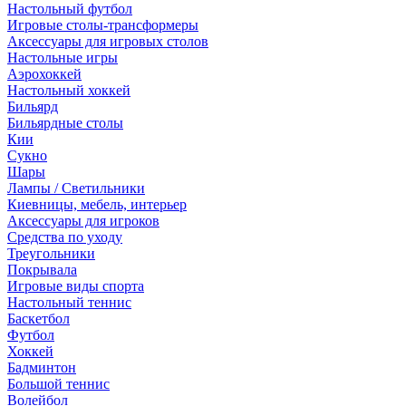
Настольный футбол
Игровые столы-трансформеры
Аксессуары для игровых столов
Настольные игры
Аэрохоккей
Настольный хоккей
Бильярд
Бильярдные столы
Кии
Сукно
Шары
Лампы / Светильники
Киевницы, мебель, интерьер
Аксессуары для игроков
Средства по уходу
Треугольники
Покрывала
Игровые виды спорта
Настольный теннис
Баскетбол
Футбол
Хоккей
Бадминтон
Большой теннис
Волейбол