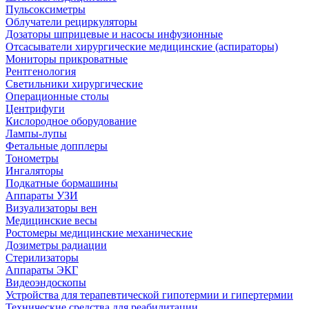
Пульсоксиметры
Облучатели рециркуляторы
Дозаторы шприцевые и насосы инфузионные
Отсасыватели хирургические медицинские (аспираторы)
Мониторы прикроватные
Рентгенология
Светильники хирургические
Операционные столы
Центрифуги
Кислородное оборудование
Лампы-лупы
Фетальные допплеры
Тонометры
Ингаляторы
Подкатные бормашины
Аппараты УЗИ
Визуализаторы вен
Медицинские весы
Ростомеры медицинские механические
Дозиметры радиации
Стерилизаторы
Аппараты ЭКГ
Видеоэндоскопы
Устройства для терапевтической гипотермии и гипертермии
Технические средства для реабилитации