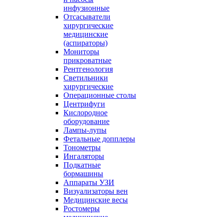
инфузионные
Отсасыватели
хирургические
медицинские
(аспираторы)
Мониторы
прикроватные
Рентгенология
Светильники
хирургические
Операционные столы
Центрифуги
Кислородное
оборудование
Лампы-лупы
Фетальные допплеры
Тонометры
Ингаляторы
Подкатные
бормашины
Аппараты УЗИ
Визуализаторы вен
Медицинские весы
Ростомеры