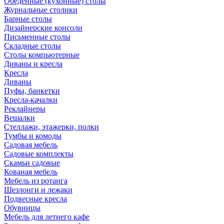
Обеденные (кухонные) столы
Журнальные столики
Барные столы
Дизайнерские консоли
Письменные столы
Складные столы
Столы компьютерные
Диваны и кресла
Кресла
Диваны
Пуфы, банкетки
Кресла-качалки
Реклайнеры
Вешалки
Стеллажи, этажерки, полки
Тумбы и комоды
Садовая мебель
Садовые комплекты
Скамьи садовые
Кованая мебель
Мебель из ротанга
Шезлонги и лежаки
Подвесные кресла
Обувницы
Мебель для летнего кафе