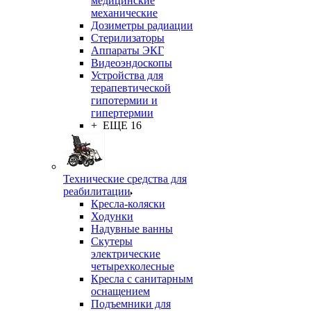
медицинские
механические
Дозиметры радиации
Стерилизаторы
Аппараты ЭКГ
Видеоэндоскопы
Устройства для
терапевтической
гипотермии и
гипертермии
+ ЕЩЕ 16
Технические средства для
реабилитации
Кресла-коляски
Ходунки
Надувные ванны
Скутеры
электрические
четырехколесные
Кресла с санитарным
оснащением
Подъемники для