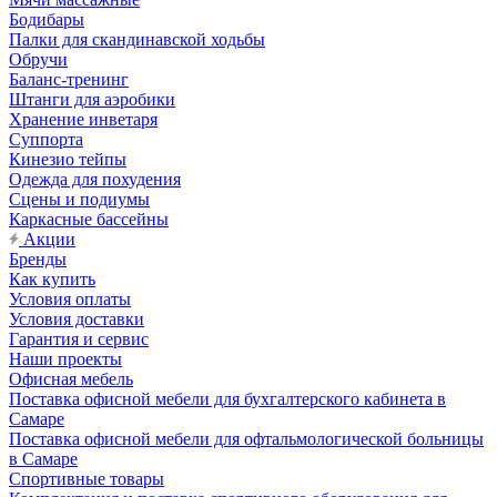
Бодибары
Палки для скандинавской ходьбы
Обручи
Баланс-тренинг
Штанги для аэробики
Хранение инветаря
Суппорта
Кинезио тейпы
Одежда для похудения
Сцены и подиумы
Каркасные бассейны
Акции
Бренды
Как купить
Условия оплаты
Условия доставки
Гарантия и сервис
Наши проекты
Офисная мебель
Поставка офисной мебели для бухгалтерского кабинета в
Самаре
Поставка офисной мебели для офтальмологической больницы
в Самаре
Спортивные товары