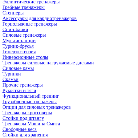
Эллиптические тренажеры
Гребные тренажеры
Степперы
Аксессуары для кардиотренажеров
Горнолыжные тренажеры
Спин-байки
Силовые тренажеры
Мультистанции
Турник-брусья
Гиперэкстензия
Инверсионные столы
Тренажеры силовые нагружаемые дисками
Силовые рамы
Турники
Скамьи
Прочие тренажеры
Рукоятки и тяги
Функциональный тренинг
Грузоблочные тренажеры
Опции для силовых тренажеров
Тренажеры кроссоверы
Стойки под штангу
Тренажеры Машина Смита
Свободные веса
Стойки для хранения