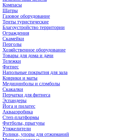
Компасы
Шатры
Газовое оборудование
Тенты туристические
Благоустройство территории
Ограждения
Скамейки
Перголы
Хозяйственное оборудование
Товары для дома и дачи
Тележки
Фитнес
Напольные покрытия для зала
Коврики и маты
Медицинболы и слэмболы
Скакалки
Перчатки для фитнеса
Эспандеры
Йога и пилатес
Аквааэробика
Степ-платформы
Фитболы, прыгуны
Утяжелители
Ролики, упоры для отжиманий
Мячи массажные