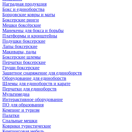
Наградная продукция
Бокс и единоборства
Борцовские ковры и маты
Боксерские ринги
Мешки боксёрские
Манекены для бокса и борьбы
Платформы и кронштейны
Подушки боксерские
Лапы боксерские
Макивары, пады
Боксерские шлемы
Перчатки боксерские
Груши боксерские
Защитное снаряжение для единоборств
Оборудование для единоборств
Шлемы для единоборств и карате
Перчатки для единоборств
Мультимедиа
Интерактивное оборудование
ПО для образования
Кемпинг и туризм
Палатки
Спальные мешки
Коврики туристические
Кемпинговая мебель