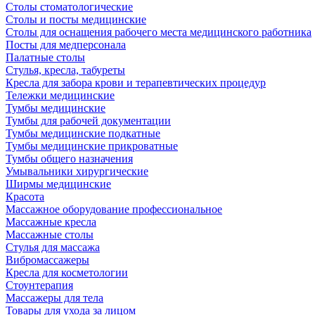
Столы стоматологические
Столы и посты медицинские
Столы для оснащения рабочего места медицинского работника
Посты для медперсонала
Палатные столы
Стулья, кресла, табуреты
Кресла для забора крови и терапевтических процедур
Тележки медицинские
Тумбы медицинские
Тумбы для рабочей документации
Тумбы медицинские подкатные
Тумбы медицинские прикроватные
Тумбы общего назначения
Умывальники хирургические
Ширмы медицинские
Красота
Массажное оборудование профессиональное
Массажные кресла
Массажные столы
Стулья для массажа
Вибромассажеры
Кресла для косметологии
Стоунтерапия
Массажеры для тела
Товары для ухода за лицом