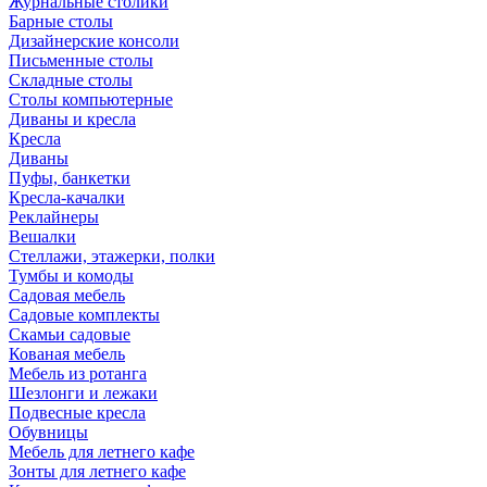
Журнальные столики
Барные столы
Дизайнерские консоли
Письменные столы
Складные столы
Столы компьютерные
Диваны и кресла
Кресла
Диваны
Пуфы, банкетки
Кресла-качалки
Реклайнеры
Вешалки
Стеллажи, этажерки, полки
Тумбы и комоды
Садовая мебель
Садовые комплекты
Скамьи садовые
Кованая мебель
Мебель из ротанга
Шезлонги и лежаки
Подвесные кресла
Обувницы
Мебель для летнего кафе
Зонты для летнего кафе