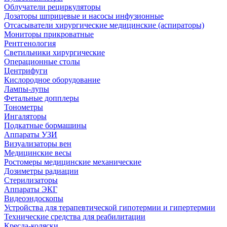
Облучатели рециркуляторы
Дозаторы шприцевые и насосы инфузионные
Отсасыватели хирургические медицинские (аспираторы)
Мониторы прикроватные
Рентгенология
Светильники хирургические
Операционные столы
Центрифуги
Кислородное оборудование
Лампы-лупы
Фетальные допплеры
Тонометры
Ингаляторы
Подкатные бормашины
Аппараты УЗИ
Визуализаторы вен
Медицинские весы
Ростомеры медицинские механические
Дозиметры радиации
Стерилизаторы
Аппараты ЭКГ
Видеоэндоскопы
Устройства для терапевтической гипотермии и гипертермии
Технические средства для реабилитации
Кресла-коляски