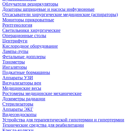
Облучатели рециркуляторы
Дозаторы шприцевые и насосы инфузионные
Отсасыватели хирургические медицинские (аспираторы)
Мониторы прикроватные
Рентгенология
Светильники хирургические
Операционные столы
Центрифуги
Кислородное оборудование
Лампы-лупы
Фетальные допплеры
Тонометры
Ингаляторы
Подкатные бормашины
Аппараты УЗИ
Визуализаторы вен
Медицинские весы
Ростомеры медицинские механические
Дозиметры радиации
Стерилизаторы
Аппараты ЭКГ
Видеоэндоскопы
Устройства для терапевтической гипотермии и гипертермии
Технические средства для реабилитации
Кресла-коляски