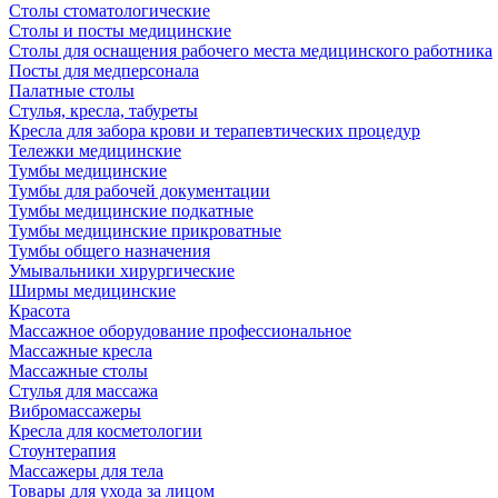
Столы стоматологические
Столы и посты медицинские
Столы для оснащения рабочего места медицинского работника
Посты для медперсонала
Палатные столы
Стулья, кресла, табуреты
Кресла для забора крови и терапевтических процедур
Тележки медицинские
Тумбы медицинские
Тумбы для рабочей документации
Тумбы медицинские подкатные
Тумбы медицинские прикроватные
Тумбы общего назначения
Умывальники хирургические
Ширмы медицинские
Красота
Массажное оборудование профессиональное
Массажные кресла
Массажные столы
Стулья для массажа
Вибромассажеры
Кресла для косметологии
Стоунтерапия
Массажеры для тела
Товары для ухода за лицом