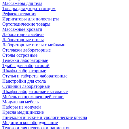
Массажеры для тела
Товары для ухода за лицом
Рефлексотерапия
Ирригаторы для полости рта
Ортопедические товары
Массажные кровати
Лабораторная мебель
Лабораторные столы
Лабораторные столы с мойками
Стеллажи лабораторные
Столы островные
Тележки лабораторные
Тумбы для лабораторий
Шкафы лабораторные
Стулья и табуреты лабораторные
Надстройки для стола
Сушилки лабораторные
Шкафы лабораторные вытяжные
Мебель из нержавеющей стали
Модульная мебель
Наборы из модулей
Кресла медицинские
Гинекологические и урологические кресла
Медицинское оборудование
Тележки для перевозки пациентов