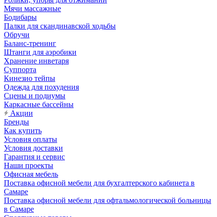
Мячи массажные
Бодибары
Палки для скандинавской ходьбы
Обручи
Баланс-тренинг
Штанги для аэробики
Хранение инветаря
Суппорта
Кинезио тейпы
Одежда для похудения
Сцены и подиумы
Каркасные бассейны
Акции
Бренды
Как купить
Условия оплаты
Условия доставки
Гарантия и сервис
Наши проекты
Офисная мебель
Поставка офисной мебели для бухгалтерского кабинета в
Самаре
Поставка офисной мебели для офтальмологической больницы
в Самаре