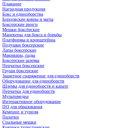
Плавание
Наградная продукция
Бокс и единоборства
Борцовские ковры и маты
Боксерские ринги
Мешки боксёрские
Манекены для бокса и борьбы
Платформы и кронштейны
Подушки боксерские
Лапы боксерские
Макивары, пады
Боксерские шлемы
Перчатки боксерские
Груши боксерские
Защитное снаряжение для единоборств
Оборудование для единоборств
Шлемы для единоборств и карате
Перчатки для единоборств
Мультимедиа
Интерактивное оборудование
ПО для образования
Кемпинг и туризм
Палатки
Спальные мешки
Коврики туристические