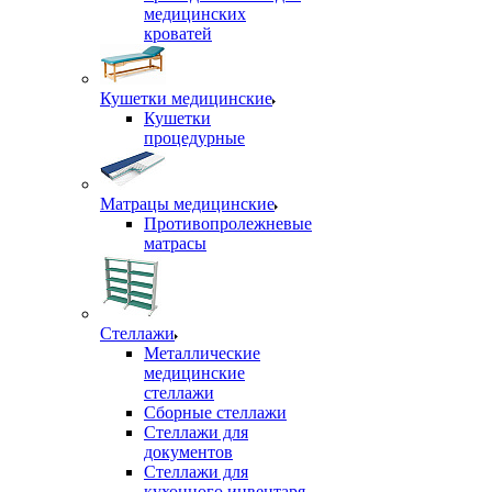
медицинских
кроватей
Кушетки медицинские
Кушетки
процедурные
Матрацы медицинские
Противопролежневые
матрасы
Стеллажи
Металлические
медицинские
стеллажи
Сборные стеллажи
Стеллажи для
документов
Стеллажи для
кухонного инвентаря