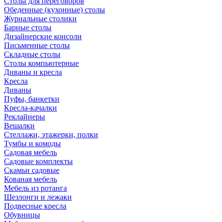
Столы для переговоров
Обеденные (кухонные) столы
Журнальные столики
Барные столы
Дизайнерские консоли
Письменные столы
Складные столы
Столы компьютерные
Диваны и кресла
Кресла
Диваны
Пуфы, банкетки
Кресла-качалки
Реклайнеры
Вешалки
Стеллажи, этажерки, полки
Тумбы и комоды
Садовая мебель
Садовые комплекты
Скамьи садовые
Кованая мебель
Мебель из ротанга
Шезлонги и лежаки
Подвесные кресла
Обувницы