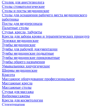
Столик для анестезиолога
Столы стоматологические
Столы и посты медицинские
Столы для оснащения рабочего места медицинского
работника
Посты для медперсонала
Палатные столы
Стулья, кресла, табуреты
Кресла для забора крови и терапевтических процедур
Тележки медицинские
Тумбы медицинские
Тумбы для рабочей документации
Тумбы медицинские подкатные
Тумбы медицинские прикроватные
Тумбы общего назначения
Умывальники хирургические
Ширмы медицинские
Красота
Массажное оборудование профессиональное
Массажные кресла
Массажные столы
Стулья для массажа
Вибромассажеры
Кресла для косметологии
Стоунтерапия