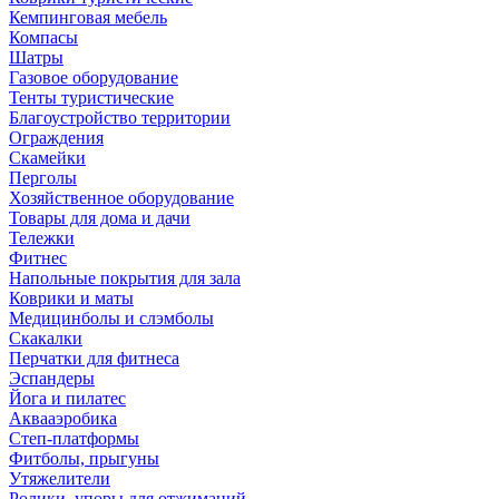
Кемпинговая мебель
Компасы
Шатры
Газовое оборудование
Тенты туристические
Благоустройство территории
Ограждения
Скамейки
Перголы
Хозяйственное оборудование
Товары для дома и дачи
Тележки
Фитнес
Напольные покрытия для зала
Коврики и маты
Медицинболы и слэмболы
Скакалки
Перчатки для фитнеса
Эспандеры
Йога и пилатес
Аквааэробика
Степ-платформы
Фитболы, прыгуны
Утяжелители
Ролики, упоры для отжиманий