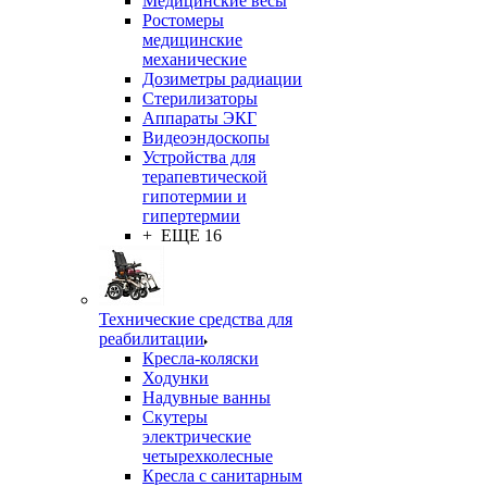
Медицинские весы
Ростомеры
медицинские
механические
Дозиметры радиации
Стерилизаторы
Аппараты ЭКГ
Видеоэндоскопы
Устройства для
терапевтической
гипотермии и
гипертермии
+ ЕЩЕ 16
Технические средства для
реабилитации
Кресла-коляски
Ходунки
Надувные ванны
Скутеры
электрические
четырехколесные
Кресла с санитарным