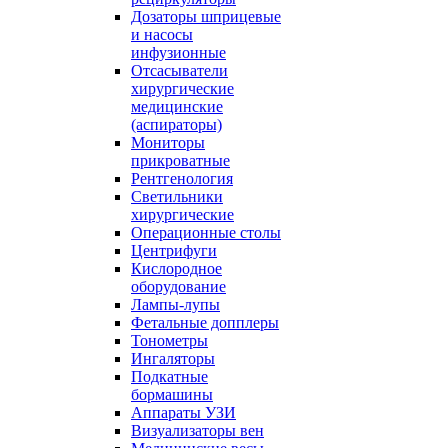
Дозаторы шприцевые
и насосы
инфузионные
Отсасыватели
хирургические
медицинские
(аспираторы)
Мониторы
прикроватные
Рентгенология
Светильники
хирургические
Операционные столы
Центрифуги
Кислородное
оборудование
Лампы-лупы
Фетальные допплеры
Тонометры
Ингаляторы
Подкатные
бормашины
Аппараты УЗИ
Визуализаторы вен