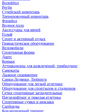
Волейбол
Регби
Судейский инвентарь
Тренировочный инвентарь
Флорбол
Водное поло
Аксессуары для мячей
Гольф
Спорт и активный отдых
Гимнастическое оборудование
Веломобили
Спортивная форма
Дартс
Коньки
Аттракционы для развлечений, тимбилдинг
Самокаты
Лыжное снаряжение
Санки-Ледянки, Тюбинги
Оборудование для легкой атлетики
Оборудование для спортзалов и стадионов
Сетки спортивные заградительные
Пауэрлифтинг и тяжелая атлетика
Спортивные сумки и рюкзаки
Сапборды
Кондиционный тренинг