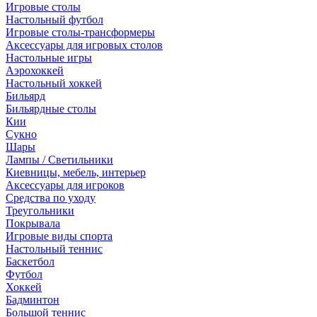
Игровые столы
Настольный футбол
Игровые столы-трансформеры
Аксессуары для игровых столов
Настольные игры
Аэрохоккей
Настольный хоккей
Бильярд
Бильярдные столы
Кии
Сукно
Шары
Лампы / Светильники
Киевницы, мебель, интерьер
Аксессуары для игроков
Средства по уходу
Треугольники
Покрывала
Игровые виды спорта
Настольный теннис
Баскетбол
Футбол
Хоккей
Бадминтон
Большой теннис