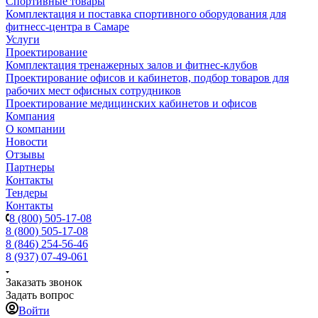
Спортивные товары
Комплектация и поставка спортивного оборудования для
фитнесс-центра в Самаре
Услуги
Проектирование
Комплектация тренажерных залов и фитнес-клубов
Проектирование офисов и кабинетов, подбор товаров для
рабочих мест офисных сотрудников
Проектирование медицинских кабинетов и офисов
Компания
О компании
Новости
Отзывы
Партнеры
Контакты
Тендеры
Контакты
8 (800) 505-17-08
8 (800) 505-17-08
8 (846) 254-56-46
8 (937) 07-49-061
Заказать звонок
Задать вопрос
Войти