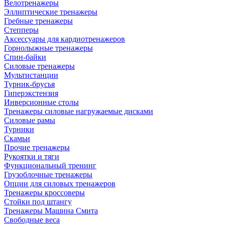
Велотренажеры
Эллиптические тренажеры
Гребные тренажеры
Степперы
Аксессуары для кардиотренажеров
Горнолыжные тренажеры
Спин-байки
Силовые тренажеры
Мультистанции
Турник-брусья
Гиперэкстензия
Инверсионные столы
Тренажеры силовые нагружаемые дисками
Силовые рамы
Турники
Скамьи
Прочие тренажеры
Рукоятки и тяги
Функциональный тренинг
Грузоблочные тренажеры
Опции для силовых тренажеров
Тренажеры кроссоверы
Стойки под штангу
Тренажеры Машина Смита
Свободные веса