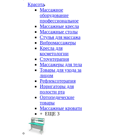
Красота
Массажное
оборудование
профессиональное
Массажные кресла
Массажные столы
Стулья для массажа
Вибромассажеры
Кресла для
косметологии
Стоунтерапия
Массажеры для тела
Товары для ухода за
лицом
Рефлексотерапия
Ирригаторы для
полости рта
Ортопедические
товары
Массажные кровати
+ ЕЩЕ 3