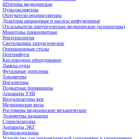
Штативы медицинские
Пульсоксиметры
Облучатели рециркуляторы
Дозаторы шприцевые и насосы инфузионные
Отсасыватели хирургические медицинские (аспираторы)
Мониторы прикроватные
Рентгенология
Светильники хирургические
Операционные столы
Центрифуги
Кислородное оборудование
Лампы-лупы
Фетальные допплеры
Тонометры
Ингаляторы
Подкатные бормашины
Аппараты УЗИ
Визуализаторы вен
Медицинские весы
Ростомеры медицинские механические
Дозиметры радиации
Стерилизаторы
Аппараты ЭКГ
Видеоэндоскопы
Устройства для терапевтической гипотермии и гипертермии