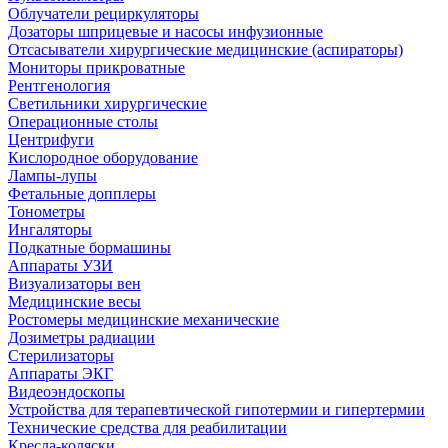
Облучатели рециркуляторы
Дозаторы шприцевые и насосы инфузионные
Отсасыватели хирургические медицинские (аспираторы)
Мониторы прикроватные
Рентгенология
Светильники хирургические
Операционные столы
Центрифуги
Кислородное оборудование
Лампы-лупы
Фетальные допплеры
Тонометры
Ингаляторы
Подкатные бормашины
Аппараты УЗИ
Визуализаторы вен
Медицинские весы
Ростомеры медицинские механические
Дозиметры радиации
Стерилизаторы
Аппараты ЭКГ
Видеоэндоскопы
Устройства для терапевтической гипотермии и гипертермии
Технические средства для реабилитации
Кресла-коляски