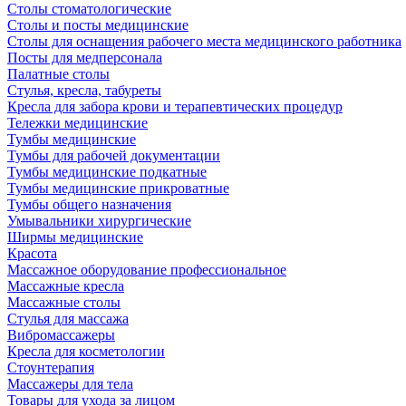
Столы стоматологические
Столы и посты медицинские
Столы для оснащения рабочего места медицинского работника
Посты для медперсонала
Палатные столы
Стулья, кресла, табуреты
Кресла для забора крови и терапевтических процедур
Тележки медицинские
Тумбы медицинские
Тумбы для рабочей документации
Тумбы медицинские подкатные
Тумбы медицинские прикроватные
Тумбы общего назначения
Умывальники хирургические
Ширмы медицинские
Красота
Массажное оборудование профессиональное
Массажные кресла
Массажные столы
Стулья для массажа
Вибромассажеры
Кресла для косметологии
Стоунтерапия
Массажеры для тела
Товары для ухода за лицом