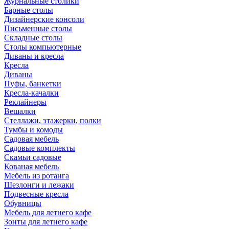
Журнальные столики
Барные столы
Дизайнерские консоли
Письменные столы
Складные столы
Столы компьютерные
Диваны и кресла
Кресла
Диваны
Пуфы, банкетки
Кресла-качалки
Реклайнеры
Вешалки
Стеллажи, этажерки, полки
Тумбы и комоды
Садовая мебель
Садовые комплекты
Скамьи садовые
Кованая мебель
Мебель из ротанга
Шезлонги и лежаки
Подвесные кресла
Обувницы
Мебель для летнего кафе
Зонты для летнего кафе