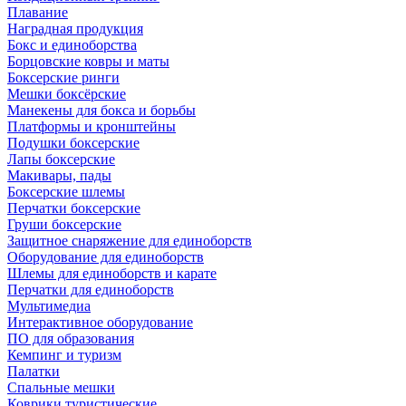
Плавание
Наградная продукция
Бокс и единоборства
Борцовские ковры и маты
Боксерские ринги
Мешки боксёрские
Манекены для бокса и борьбы
Платформы и кронштейны
Подушки боксерские
Лапы боксерские
Макивары, пады
Боксерские шлемы
Перчатки боксерские
Груши боксерские
Защитное снаряжение для единоборств
Оборудование для единоборств
Шлемы для единоборств и карате
Перчатки для единоборств
Мультимедиа
Интерактивное оборудование
ПО для образования
Кемпинг и туризм
Палатки
Спальные мешки
Коврики туристические