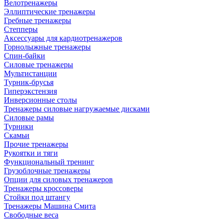
Велотренажеры
Эллиптические тренажеры
Гребные тренажеры
Степперы
Аксессуары для кардиотренажеров
Горнолыжные тренажеры
Спин-байки
Силовые тренажеры
Мультистанции
Турник-брусья
Гиперэкстензия
Инверсионные столы
Тренажеры силовые нагружаемые дисками
Силовые рамы
Турники
Скамьи
Прочие тренажеры
Рукоятки и тяги
Функциональный тренинг
Грузоблочные тренажеры
Опции для силовых тренажеров
Тренажеры кроссоверы
Стойки под штангу
Тренажеры Машина Смита
Свободные веса