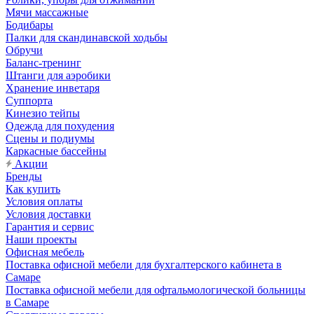
Мячи массажные
Бодибары
Палки для скандинавской ходьбы
Обручи
Баланс-тренинг
Штанги для аэробики
Хранение инветаря
Суппорта
Кинезио тейпы
Одежда для похудения
Сцены и подиумы
Каркасные бассейны
Акции
Бренды
Как купить
Условия оплаты
Условия доставки
Гарантия и сервис
Наши проекты
Офисная мебель
Поставка офисной мебели для бухгалтерского кабинета в
Самаре
Поставка офисной мебели для офтальмологической больницы
в Самаре