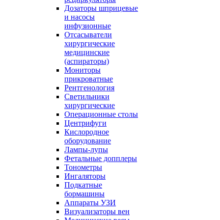
Дозаторы шприцевые
и насосы
инфузионные
Отсасыватели
хирургические
медицинские
(аспираторы)
Мониторы
прикроватные
Рентгенология
Светильники
хирургические
Операционные столы
Центрифуги
Кислородное
оборудование
Лампы-лупы
Фетальные допплеры
Тонометры
Ингаляторы
Подкатные
бормашины
Аппараты УЗИ
Визуализаторы вен