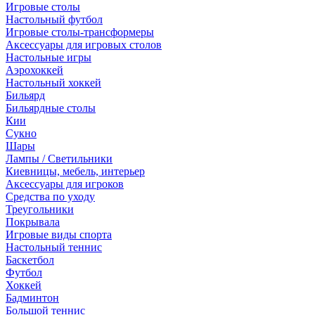
Игровые столы
Настольный футбол
Игровые столы-трансформеры
Аксессуары для игровых столов
Настольные игры
Аэрохоккей
Настольный хоккей
Бильярд
Бильярдные столы
Кии
Сукно
Шары
Лампы / Светильники
Киевницы, мебель, интерьер
Аксессуары для игроков
Средства по уходу
Треугольники
Покрывала
Игровые виды спорта
Настольный теннис
Баскетбол
Футбол
Хоккей
Бадминтон
Большой теннис