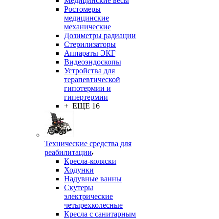
Медицинские весы
Ростомеры
медицинские
механические
Дозиметры радиации
Стерилизаторы
Аппараты ЭКГ
Видеоэндоскопы
Устройства для
терапевтической
гипотермии и
гипертермии
+ ЕЩЕ 16
Технические средства для
реабилитации
Кресла-коляски
Ходунки
Надувные ванны
Скутеры
электрические
четырехколесные
Кресла с санитарным