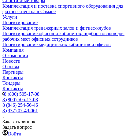
Спортивные товары
Комплектация и поставка спортивного оборудования для
фитнесс-центра в Самаре
Услуги
Проектирование
Комплектация тренажерных залов и фитнес-клубов
Проектирование офисов и кабинетов, подбор товаров для
рабочих мест офисных сотрудников
Проектирование медицинских кабинетов и офисов
Компания
О компании
Новости
Отзывы
Партнеры
Контакты
Тендеры
Контакты
8 (800) 505-17-08
8 (800) 505-17-08
8 (846) 254-56-46
8 (937) 07-49-061
Заказать звонок
Задать вопрос
Войти