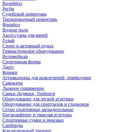
Волейбол
Регби
Судейский инвентарь
Тренировочный инвентарь
Флорбол
Водное поло
Аксессуары для мячей
Гольф
Спорт и активный отдых
Гимнастическое оборудование
Веломобили
Спортивная форма
Дартс
Коньки
Аттракционы для развлечений, тимбилдинг
Самокаты
Лыжное снаряжение
Санки-Ледянки, Тюбинги
Оборудование для легкой атлетики
Оборудование для спортзалов и стадионов
Сетки спортивные заградительные
Пауэрлифтинг и тяжелая атлетика
Спортивные сумки и рюкзаки
Сапборды
Кондиционный тренинг