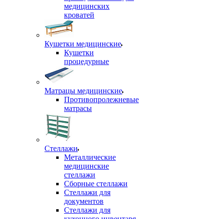
медицинских
кроватей
Кушетки медицинские
Кушетки
процедурные
Матрацы медицинские
Противопролежневые
матрасы
Стеллажи
Металлические
медицинские
стеллажи
Сборные стеллажи
Стеллажи для
документов
Стеллажи для
кухонного инвентаря