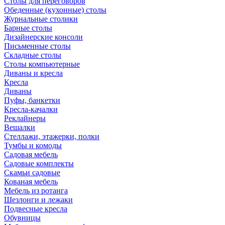
Столы для переговоров
Обеденные (кухонные) столы
Журнальные столики
Барные столы
Дизайнерские консоли
Письменные столы
Складные столы
Столы компьютерные
Диваны и кресла
Кресла
Диваны
Пуфы, банкетки
Кресла-качалки
Реклайнеры
Вешалки
Стеллажи, этажерки, полки
Тумбы и комоды
Садовая мебель
Садовые комплекты
Скамьи садовые
Кованая мебель
Мебель из ротанга
Шезлонги и лежаки
Подвесные кресла
Обувницы