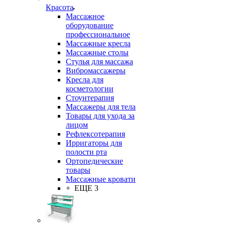
Красота
Массажное
оборудование
профессиональное
Массажные кресла
Массажные столы
Стулья для массажа
Вибромассажеры
Кресла для
косметологии
Стоунтерапия
Массажеры для тела
Товары для ухода за
лицом
Рефлексотерапия
Ирригаторы для
полости рта
Ортопедические
товары
Массажные кровати
+ ЕЩЕ 3