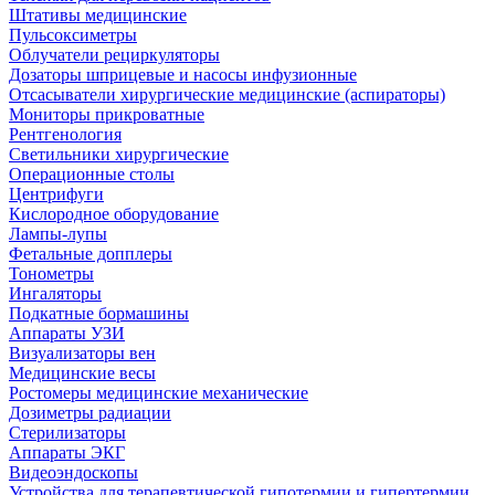
Штативы медицинские
Пульсоксиметры
Облучатели рециркуляторы
Дозаторы шприцевые и насосы инфузионные
Отсасыватели хирургические медицинские (аспираторы)
Мониторы прикроватные
Рентгенология
Светильники хирургические
Операционные столы
Центрифуги
Кислородное оборудование
Лампы-лупы
Фетальные допплеры
Тонометры
Ингаляторы
Подкатные бормашины
Аппараты УЗИ
Визуализаторы вен
Медицинские весы
Ростомеры медицинские механические
Дозиметры радиации
Стерилизаторы
Аппараты ЭКГ
Видеоэндоскопы
Устройства для терапевтической гипотермии и гипертермии