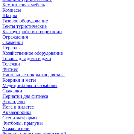
Кемпинговая мебель
Компасы
Шатры
Газовое оборудование
Тенты туристические
Благоустройство территории
Ограждения
Скамейки
Перголы
Хозяйственное оборудование
Товары для дома и дачи
Тележки
Фитнес
Напольные покрытия для зала
Коврики и маты
Медицинболы и слэмболы
Скакалки
Перчатки для фитнеса
Эспандеры
Йога и пилатес
Аквааэробика
Степ-платформы
Фитболы, прыгуны
Утяжелители
Ролики, упоры для отжиманий