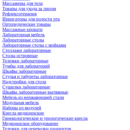
Массажеры для тела
Товары для ухода за лицом
Рефлексотерапия
Ирригаторы для полости рта
Ортопедические товары
Массажные кровати
Лабораторная мебель
Лабораторные столы
Лабораторные столы с мойками
Стеллажи лабораторные
Столы островные
Тележки лабораторные
Тумбы для лабораторий
Шкафы лабораторные
Стулья и табуреты лабораторные
Надстройки для стола
Сушилки лабораторные
Шкафы лабораторные вытяжные
Мебель из нержавеющей стали
Модульная мебель
Наборы из модулей
Кресла медицинские
Гинекологические и урологические кресла
Медицинское оборудование
Тележки для перевозки пациентов