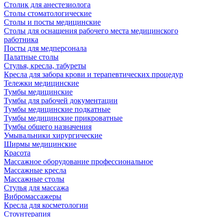
Столик для анестезиолога
Столы стоматологические
Столы и посты медицинские
Столы для оснащения рабочего места медицинского
работника
Посты для медперсонала
Палатные столы
Стулья, кресла, табуреты
Кресла для забора крови и терапевтических процедур
Тележки медицинские
Тумбы медицинские
Тумбы для рабочей документации
Тумбы медицинские подкатные
Тумбы медицинские прикроватные
Тумбы общего назначения
Умывальники хирургические
Ширмы медицинские
Красота
Массажное оборудование профессиональное
Массажные кресла
Массажные столы
Стулья для массажа
Вибромассажеры
Кресла для косметологии
Стоунтерапия