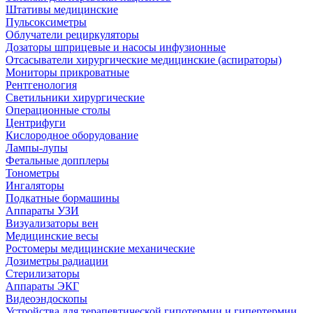
Штативы медицинские
Пульсоксиметры
Облучатели рециркуляторы
Дозаторы шприцевые и насосы инфузионные
Отсасыватели хирургические медицинские (аспираторы)
Мониторы прикроватные
Рентгенология
Светильники хирургические
Операционные столы
Центрифуги
Кислородное оборудование
Лампы-лупы
Фетальные допплеры
Тонометры
Ингаляторы
Подкатные бормашины
Аппараты УЗИ
Визуализаторы вен
Медицинские весы
Ростомеры медицинские механические
Дозиметры радиации
Стерилизаторы
Аппараты ЭКГ
Видеоэндоскопы
Устройства для терапевтической гипотермии и гипертермии