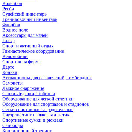
Волейбол
Регби
Судейский инвентарь
Тренировочный инвентарь
Флорбол
Водное поло
Аксессуары для мячей
Гольф
Спорт и активный отдых
Гимнастическое оборудование
Веломобили
Спортивная форма
Дартс
Коньки
Аттракционы для развлечений, тимбилдинг
Самокаты
Лыжное снаряжение
Санки-Ледянки, Тюбинги
Оборудование для легкой атлетики
Оборудование для спортзалов и стадионов
Сетки спортивные заградительные
Пауэрлифтинг и тяжелая атлетика
Спортивные сумки и рюкзаки
Сапборды
Кондиционный тренинг