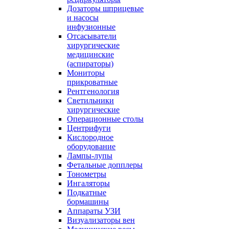
Дозаторы шприцевые
и насосы
инфузионные
Отсасыватели
хирургические
медицинские
(аспираторы)
Мониторы
прикроватные
Рентгенология
Светильники
хирургические
Операционные столы
Центрифуги
Кислородное
оборудование
Лампы-лупы
Фетальные допплеры
Тонометры
Ингаляторы
Подкатные
бормашины
Аппараты УЗИ
Визуализаторы вен