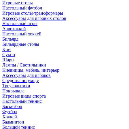
Игровые столы
Настольный футбол
Игровые столы-трансформеры
Аксессуары для игровых столов
Настольные игры
Аэрохоккей
Настольный хоккей
Бильярд
Бильярдные столы
Кии
Сукно
Шары
Лампы / Светильники
Киевницы, мебель, интерьер
Аксессуары для игроков
Средства по уходу
Треугольники
Покрывала
Игровые виды спорта
Настольный теннис
Баскетбол
Футбол
Хоккей
Бадминтон
Большой теннис