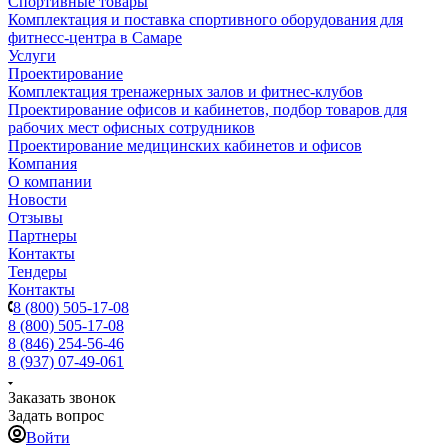
Спортивные товары
Комплектация и поставка спортивного оборудования для
фитнесс-центра в Самаре
Услуги
Проектирование
Комплектация тренажерных залов и фитнес-клубов
Проектирование офисов и кабинетов, подбор товаров для
рабочих мест офисных сотрудников
Проектирование медицинских кабинетов и офисов
Компания
О компании
Новости
Отзывы
Партнеры
Контакты
Тендеры
Контакты
8 (800) 505-17-08
8 (800) 505-17-08
8 (846) 254-56-46
8 (937) 07-49-061
Заказать звонок
Задать вопрос
Войти