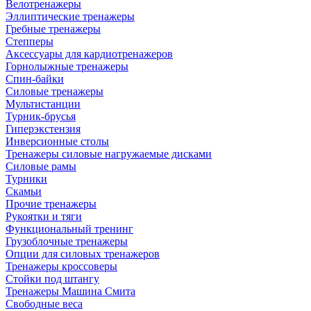
Велотренажеры
Эллиптические тренажеры
Гребные тренажеры
Степперы
Аксессуары для кардиотренажеров
Горнолыжные тренажеры
Спин-байки
Силовые тренажеры
Мультистанции
Турник-брусья
Гиперэкстензия
Инверсионные столы
Тренажеры силовые нагружаемые дисками
Силовые рамы
Турники
Скамьи
Прочие тренажеры
Рукоятки и тяги
Функциональный тренинг
Грузоблочные тренажеры
Опции для силовых тренажеров
Тренажеры кроссоверы
Стойки под штангу
Тренажеры Машина Смита
Свободные веса