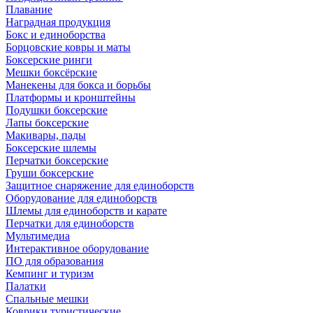
Плавание
Наградная продукция
Бокс и единоборства
Борцовские ковры и маты
Боксерские ринги
Мешки боксёрские
Манекены для бокса и борьбы
Платформы и кронштейны
Подушки боксерские
Лапы боксерские
Макивары, пады
Боксерские шлемы
Перчатки боксерские
Груши боксерские
Защитное снаряжение для единоборств
Оборудование для единоборств
Шлемы для единоборств и карате
Перчатки для единоборств
Мультимедиа
Интерактивное оборудование
ПО для образования
Кемпинг и туризм
Палатки
Спальные мешки
Коврики туристические