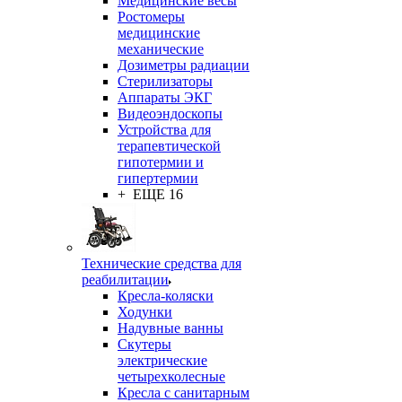
Медицинские весы
Ростомеры
медицинские
механические
Дозиметры радиации
Стерилизаторы
Аппараты ЭКГ
Видеоэндоскопы
Устройства для
терапевтической
гипотермии и
гипертермии
+ ЕЩЕ 16
Технические средства для
реабилитации
Кресла-коляски
Ходунки
Надувные ванны
Скутеры
электрические
четырехколесные
Кресла с санитарным