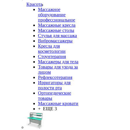
Красота
Массажное
оборудование
профессиональное
Массажные кресла
Массажные столы
Стулья для массажа
Вибромассажеры
Кресла для
косметологии
Стоунтерапия
Массажеры для тела
Товары для ухода за
лицом
Рефлексотерапия
Ирригаторы для
полости рта
Ортопедические
товары
Массажные кровати
+ ЕЩЕ 3