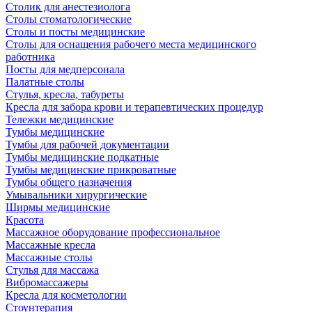
Столик для анестезиолога
Столы стоматологические
Столы и посты медицинские
Столы для оснащения рабочего места медицинского
работника
Посты для медперсонала
Палатные столы
Стулья, кресла, табуреты
Кресла для забора крови и терапевтических процедур
Тележки медицинские
Тумбы медицинские
Тумбы для рабочей документации
Тумбы медицинские подкатные
Тумбы медицинские прикроватные
Тумбы общего назначения
Умывальники хирургические
Ширмы медицинские
Красота
Массажное оборудование профессиональное
Массажные кресла
Массажные столы
Стулья для массажа
Вибромассажеры
Кресла для косметологии
Стоунтерапия