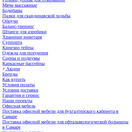
Мячи массажные
Бодибары
Палки для скандинавской ходьбы
Обручи
Баланс-тренинг
Штанги для аэробики
Хранение инветаря
Суппорта
Кинезио тейпы
Одежда для похудения
Сцены и подиумы
Каркасные бассейны
Акции
Бренды
Как купить
Условия оплаты
Условия доставки
Гарантия и сервис
Наши проекты
Офисная мебель
Поставка офисной мебели для бухгалтерского кабинета в
Самаре
Поставка офисной мебели для офтальмологической больницы
в Самаре