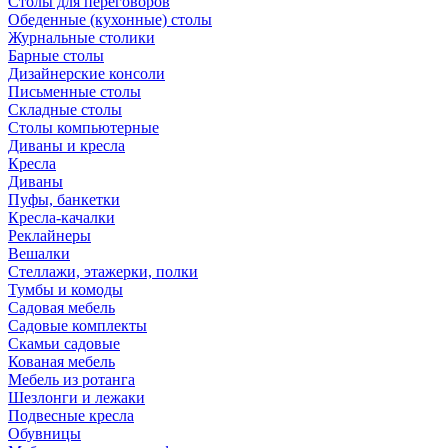
Столы для переговоров
Обеденные (кухонные) столы
Журнальные столики
Барные столы
Дизайнерские консоли
Письменные столы
Складные столы
Столы компьютерные
Диваны и кресла
Кресла
Диваны
Пуфы, банкетки
Кресла-качалки
Реклайнеры
Вешалки
Стеллажи, этажерки, полки
Тумбы и комоды
Садовая мебель
Садовые комплекты
Скамьи садовые
Кованая мебель
Мебель из ротанга
Шезлонги и лежаки
Подвесные кресла
Обувницы