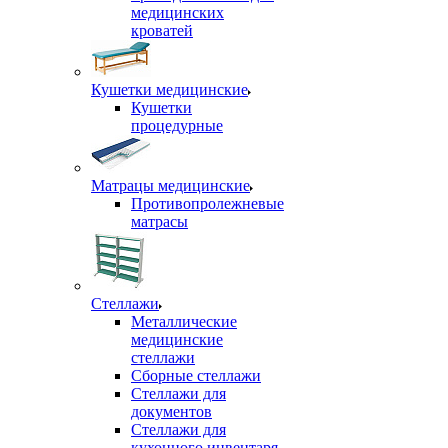
медицинских
кроватей
Кушетки медицинские
Кушетки
процедурные
Матрацы медицинские
Противопролежневые
матрасы
Стеллажи
Металлические
медицинские
стеллажи
Сборные стеллажи
Стеллажи для
документов
Стеллажи для
кухонного инвентаря