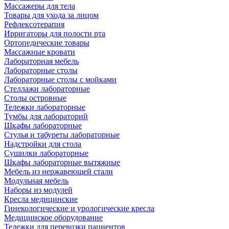
Массажеры для тела
Товары для ухода за лицом
Рефлексотерапия
Ирригаторы для полости рта
Ортопедические товары
Массажные кровати
Лабораторная мебель
Лабораторные столы
Лабораторные столы с мойками
Стеллажи лабораторные
Столы островные
Тележки лабораторные
Тумбы для лабораторий
Шкафы лабораторные
Стулья и табуреты лабораторные
Надстройки для стола
Сушилки лабораторные
Шкафы лабораторные вытяжные
Мебель из нержавеющей стали
Модульная мебель
Наборы из модулей
Кресла медицинские
Гинекологические и урологические кресла
Медицинское оборудование
Тележки для перевозки пациентов