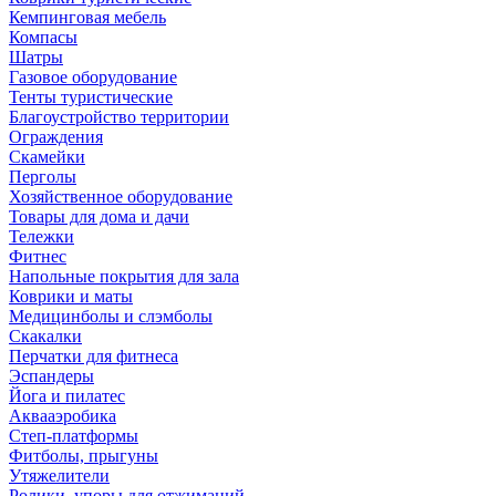
Кемпинговая мебель
Компасы
Шатры
Газовое оборудование
Тенты туристические
Благоустройство территории
Ограждения
Скамейки
Перголы
Хозяйственное оборудование
Товары для дома и дачи
Тележки
Фитнес
Напольные покрытия для зала
Коврики и маты
Медицинболы и слэмболы
Скакалки
Перчатки для фитнеса
Эспандеры
Йога и пилатес
Аквааэробика
Степ-платформы
Фитболы, прыгуны
Утяжелители
Ролики, упоры для отжиманий