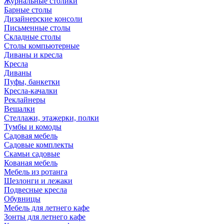
Журнальные столики
Барные столы
Дизайнерские консоли
Письменные столы
Складные столы
Столы компьютерные
Диваны и кресла
Кресла
Диваны
Пуфы, банкетки
Кресла-качалки
Реклайнеры
Вешалки
Стеллажи, этажерки, полки
Тумбы и комоды
Садовая мебель
Садовые комплекты
Скамьи садовые
Кованая мебель
Мебель из ротанга
Шезлонги и лежаки
Подвесные кресла
Обувницы
Мебель для летнего кафе
Зонты для летнего кафе