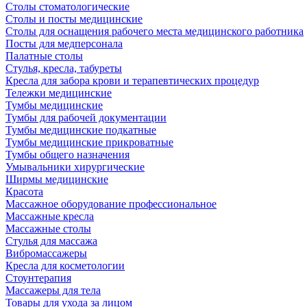
Столы стоматологические
Столы и посты медицинские
Столы для оснащения рабочего места медицинского работника
Посты для медперсонала
Палатные столы
Стулья, кресла, табуреты
Кресла для забора крови и терапевтических процедур
Тележки медицинские
Тумбы медицинские
Тумбы для рабочей документации
Тумбы медицинские подкатные
Тумбы медицинские прикроватные
Тумбы общего назначения
Умывальники хирургические
Ширмы медицинские
Красота
Массажное оборудование профессиональное
Массажные кресла
Массажные столы
Стулья для массажа
Вибромассажеры
Кресла для косметологии
Стоунтерапия
Массажеры для тела
Товары для ухода за лицом