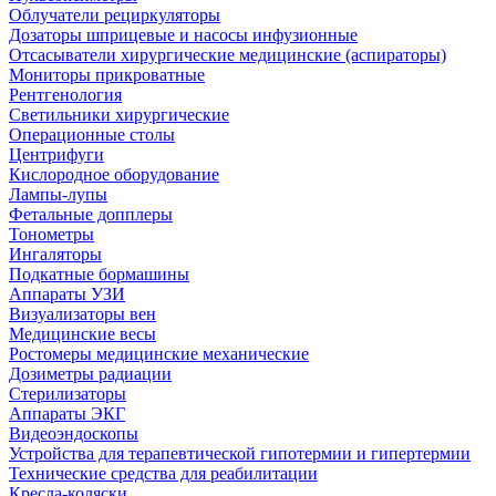
Облучатели рециркуляторы
Дозаторы шприцевые и насосы инфузионные
Отсасыватели хирургические медицинские (аспираторы)
Мониторы прикроватные
Рентгенология
Светильники хирургические
Операционные столы
Центрифуги
Кислородное оборудование
Лампы-лупы
Фетальные допплеры
Тонометры
Ингаляторы
Подкатные бормашины
Аппараты УЗИ
Визуализаторы вен
Медицинские весы
Ростомеры медицинские механические
Дозиметры радиации
Стерилизаторы
Аппараты ЭКГ
Видеоэндоскопы
Устройства для терапевтической гипотермии и гипертермии
Технические средства для реабилитации
Кресла-коляски