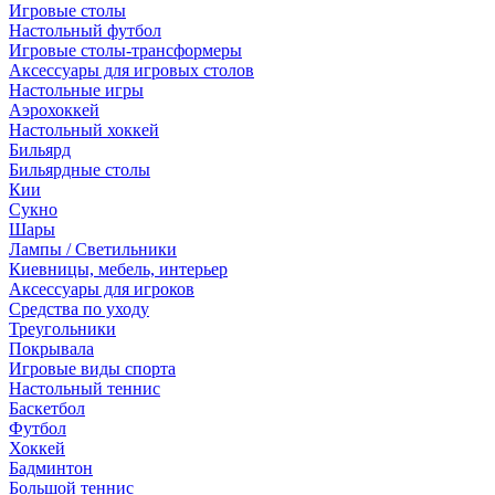
Игровые столы
Настольный футбол
Игровые столы-трансформеры
Аксессуары для игровых столов
Настольные игры
Аэрохоккей
Настольный хоккей
Бильярд
Бильярдные столы
Кии
Сукно
Шары
Лампы / Светильники
Киевницы, мебель, интерьер
Аксессуары для игроков
Средства по уходу
Треугольники
Покрывала
Игровые виды спорта
Настольный теннис
Баскетбол
Футбол
Хоккей
Бадминтон
Большой теннис