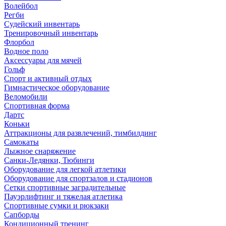
Волейбол
Регби
Судейский инвентарь
Тренировочный инвентарь
Флорбол
Водное поло
Аксессуары для мячей
Гольф
Спорт и активный отдых
Гимнастическое оборудование
Веломобили
Спортивная форма
Дартс
Коньки
Аттракционы для развлечений, тимбилдинг
Самокаты
Лыжное снаряжение
Санки-Ледянки, Тюбинги
Оборудование для легкой атлетики
Оборудование для спортзалов и стадионов
Сетки спортивные заградительные
Пауэрлифтинг и тяжелая атлетика
Спортивные сумки и рюкзаки
Сапборды
Кондиционный тренинг