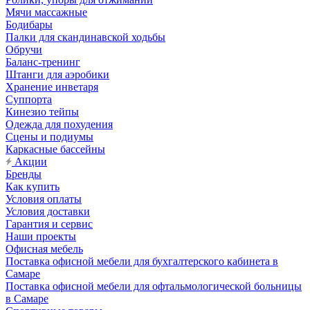
Мячи массажные
Бодибары
Палки для скандинавской ходьбы
Обручи
Баланс-тренинг
Штанги для аэробики
Хранение инветаря
Суппорта
Кинезио тейпы
Одежда для похудения
Сцены и подиумы
Каркасные бассейны
Акции
Бренды
Как купить
Условия оплаты
Условия доставки
Гарантия и сервис
Наши проекты
Офисная мебель
Поставка офисной мебели для бухгалтерского кабинета в
Самаре
Поставка офисной мебели для офтальмологической больницы
в Самаре