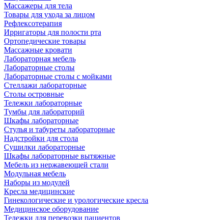
Массажеры для тела
Товары для ухода за лицом
Рефлексотерапия
Ирригаторы для полости рта
Ортопедические товары
Массажные кровати
Лабораторная мебель
Лабораторные столы
Лабораторные столы с мойками
Стеллажи лабораторные
Столы островные
Тележки лабораторные
Тумбы для лабораторий
Шкафы лабораторные
Стулья и табуреты лабораторные
Надстройки для стола
Сушилки лабораторные
Шкафы лабораторные вытяжные
Мебель из нержавеющей стали
Модульная мебель
Наборы из модулей
Кресла медицинские
Гинекологические и урологические кресла
Медицинское оборудование
Тележки для перевозки пациентов