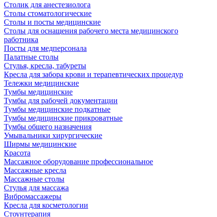
Столик для анестезиолога
Столы стоматологические
Столы и посты медицинские
Столы для оснащения рабочего места медицинского
работника
Посты для медперсонала
Палатные столы
Стулья, кресла, табуреты
Кресла для забора крови и терапевтических процедур
Тележки медицинские
Тумбы медицинские
Тумбы для рабочей документации
Тумбы медицинские подкатные
Тумбы медицинские прикроватные
Тумбы общего назначения
Умывальники хирургические
Ширмы медицинские
Красота
Массажное оборудование профессиональное
Массажные кресла
Массажные столы
Стулья для массажа
Вибромассажеры
Кресла для косметологии
Стоунтерапия