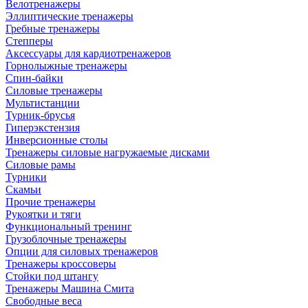
Велотренажеры
Эллиптические тренажеры
Гребные тренажеры
Степперы
Аксессуары для кардиотренажеров
Горнолыжные тренажеры
Спин-байки
Силовые тренажеры
Мультистанции
Турник-брусья
Гиперэкстензия
Инверсионные столы
Тренажеры силовые нагружаемые дисками
Силовые рамы
Турники
Скамьи
Прочие тренажеры
Рукоятки и тяги
Функциональный тренинг
Грузоблочные тренажеры
Опции для силовых тренажеров
Тренажеры кроссоверы
Стойки под штангу
Тренажеры Машина Смита
Свободные веса