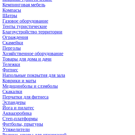
Кемпинговая мебель
Компасы
Шатры
Газовое оборудование
Тенты туристические
Благоустройство территории
Ограждения
Скамейки
Перголы
Хозяйственное оборудование
Товары для дома и дачи
Тележки
Фитнес
Напольные покрытия для зала
Коврики и маты
Медицинболы и слэмболы
Скакалки
Перчатки для фитнеса
Эспандеры
Йога и пилатес
Аквааэробика
Степ-платформы
Фитболы, прыгуны
Утяжелители
Ролики, упоры для отжиманий