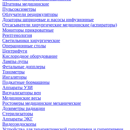
Штативы медицинские
Пульсоксиметры
Облучатели рециркуляторы
Дозаторы шприцевые и насосы инфузионные
Отсасыватели хирургические медицинские (аспираторы)
Мониторы прикроватные
Рентгенология
Светильники хирургические
Операционные столы
Центрифуги
Кислородное оборудование
Лампы-лупы
Фетальные допплеры
Тонометры
Ингаляторы
Подкатные бормашины
Аппараты УЗИ
Визуализаторы вен
Медицинские весы
Ростомеры медицинские механические
Дозиметры радиации
Стерилизаторы
Аппараты ЭКГ
Видеоэндоскопы
Устройства для терапевтической гипотермии и гипертермии