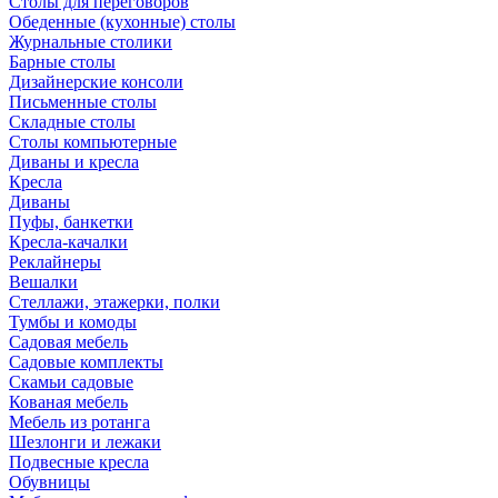
Столы для переговоров
Обеденные (кухонные) столы
Журнальные столики
Барные столы
Дизайнерские консоли
Письменные столы
Складные столы
Столы компьютерные
Диваны и кресла
Кресла
Диваны
Пуфы, банкетки
Кресла-качалки
Реклайнеры
Вешалки
Стеллажи, этажерки, полки
Тумбы и комоды
Садовая мебель
Садовые комплекты
Скамьи садовые
Кованая мебель
Мебель из ротанга
Шезлонги и лежаки
Подвесные кресла
Обувницы