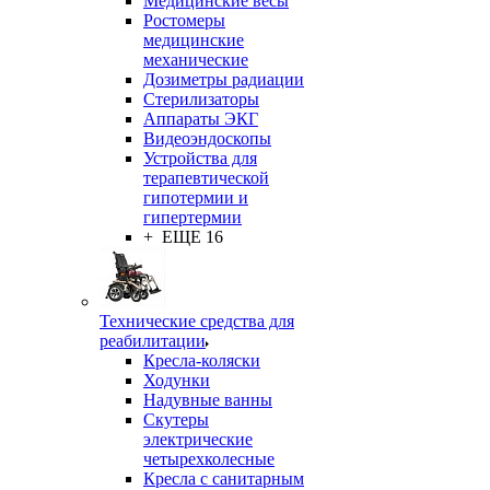
Медицинские весы
Ростомеры
медицинские
механические
Дозиметры радиации
Стерилизаторы
Аппараты ЭКГ
Видеоэндоскопы
Устройства для
терапевтической
гипотермии и
гипертермии
+ ЕЩЕ 16
Технические средства для
реабилитации
Кресла-коляски
Ходунки
Надувные ванны
Скутеры
электрические
четырехколесные
Кресла с санитарным