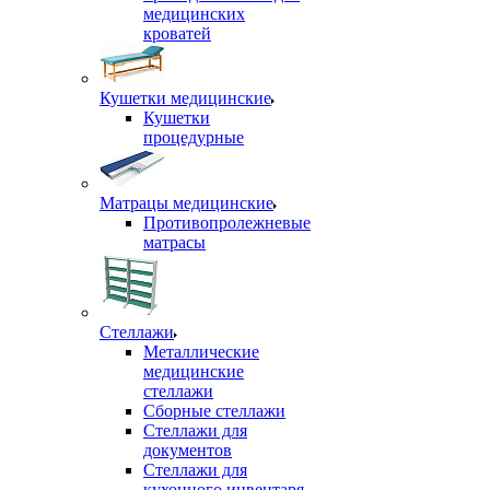
медицинских
кроватей
Кушетки медицинские
Кушетки
процедурные
Матрацы медицинские
Противопролежневые
матрасы
Стеллажи
Металлические
медицинские
стеллажи
Сборные стеллажи
Стеллажи для
документов
Стеллажи для
кухонного инвентаря