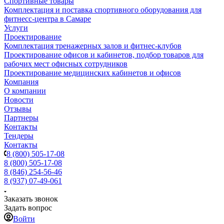
Спортивные товары
Комплектация и поставка спортивного оборудования для
фитнесс-центра в Самаре
Услуги
Проектирование
Комплектация тренажерных залов и фитнес-клубов
Проектирование офисов и кабинетов, подбор товаров для
рабочих мест офисных сотрудников
Проектирование медицинских кабинетов и офисов
Компания
О компании
Новости
Отзывы
Партнеры
Контакты
Тендеры
Контакты
8 (800) 505-17-08
8 (800) 505-17-08
8 (846) 254-56-46
8 (937) 07-49-061
Заказать звонок
Задать вопрос
Войти