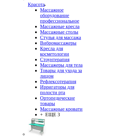
Красота
Массажное
оборудование
профессиональное
Массажные кресла
Массажные столы
Стулья для массажа
Вибромассажеры
Кресла для
косметологии
Стоунтерапия
Массажеры для тела
Товары для ухода за
лицом
Рефлексотерапия
Ирригаторы для
полости рта
Ортопедические
товары
Массажные кровати
+ ЕЩЕ 3