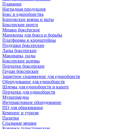
Плавание
Наградная продукция
Бокс и единоборства
Борцовские ковры и маты
Боксерские ринги
Мешки боксёрские
Манекены для бокса и борьбы
Платформы и кронштейны
Подушки боксерские
Лапы боксерские
Макивары, пады
Боксерские шлемы
Перчатки боксерские
Груши боксерские
Защитное снаряжение для единоборств
Оборудование для единоборств
Шлемы для единоборств и карате
Перчатки для единоборств
Мультимедиа
Интерактивное оборудование
ПО для образования
Кемпинг и туризм
Палатки
Спальные мешки
Коврики туристические