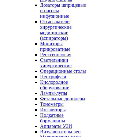
Дозаторы шприцевые
и насосы
инфузионные
Отсасыватели
хирургические
медицинские
(аспираторы)
Мониторы
прикроватные
Рентгенология
Светильники
хирургические
Операционные столы
Центрифуги
Кислородное
оборудование
Лампы-лупы
Фетальные допплеры
Тонометры
Ингаляторы
Подкатные
бормашины
Аппараты УЗИ
Визуализаторы вен