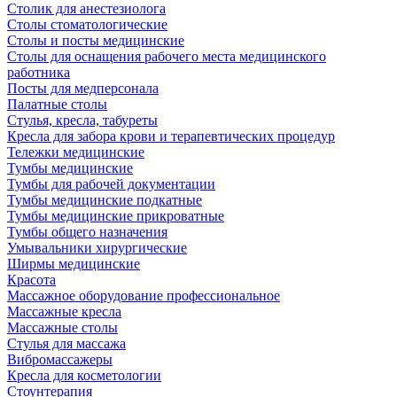
Столик для анестезиолога
Столы стоматологические
Столы и посты медицинские
Столы для оснащения рабочего места медицинского
работника
Посты для медперсонала
Палатные столы
Стулья, кресла, табуреты
Кресла для забора крови и терапевтических процедур
Тележки медицинские
Тумбы медицинские
Тумбы для рабочей документации
Тумбы медицинские подкатные
Тумбы медицинские прикроватные
Тумбы общего назначения
Умывальники хирургические
Ширмы медицинские
Красота
Массажное оборудование профессиональное
Массажные кресла
Массажные столы
Стулья для массажа
Вибромассажеры
Кресла для косметологии
Стоунтерапия