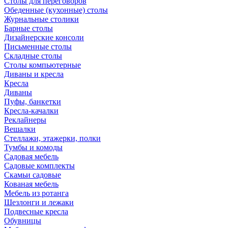
Столы для переговоров
Обеденные (кухонные) столы
Журнальные столики
Барные столы
Дизайнерские консоли
Письменные столы
Складные столы
Столы компьютерные
Диваны и кресла
Кресла
Диваны
Пуфы, банкетки
Кресла-качалки
Реклайнеры
Вешалки
Стеллажи, этажерки, полки
Тумбы и комоды
Садовая мебель
Садовые комплекты
Скамьи садовые
Кованая мебель
Мебель из ротанга
Шезлонги и лежаки
Подвесные кресла
Обувницы