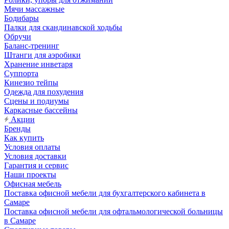
Мячи массажные
Бодибары
Палки для скандинавской ходьбы
Обручи
Баланс-тренинг
Штанги для аэробики
Хранение инветаря
Суппорта
Кинезио тейпы
Одежда для похудения
Сцены и подиумы
Каркасные бассейны
Акции
Бренды
Как купить
Условия оплаты
Условия доставки
Гарантия и сервис
Наши проекты
Офисная мебель
Поставка офисной мебели для бухгалтерского кабинета в
Самаре
Поставка офисной мебели для офтальмологической больницы
в Самаре