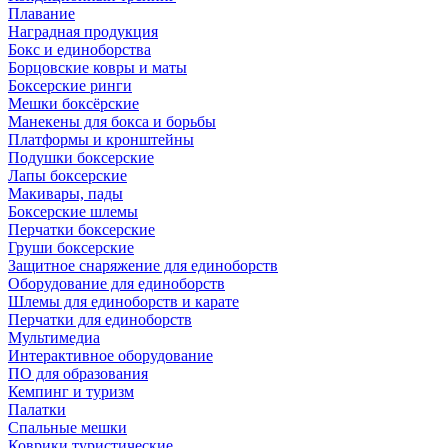
Плавание
Наградная продукция
Бокс и единоборства
Борцовские ковры и маты
Боксерские ринги
Мешки боксёрские
Манекены для бокса и борьбы
Платформы и кронштейны
Подушки боксерские
Лапы боксерские
Макивары, пады
Боксерские шлемы
Перчатки боксерские
Груши боксерские
Защитное снаряжение для единоборств
Оборудование для единоборств
Шлемы для единоборств и карате
Перчатки для единоборств
Мультимедиа
Интерактивное оборудование
ПО для образования
Кемпинг и туризм
Палатки
Спальные мешки
Коврики туристические