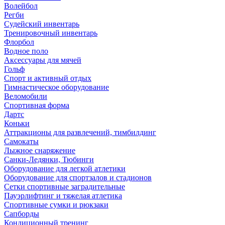
Волейбол
Регби
Судейский инвентарь
Тренировочный инвентарь
Флорбол
Водное поло
Аксессуары для мячей
Гольф
Спорт и активный отдых
Гимнастическое оборудование
Веломобили
Спортивная форма
Дартс
Коньки
Аттракционы для развлечений, тимбилдинг
Самокаты
Лыжное снаряжение
Санки-Ледянки, Тюбинги
Оборудование для легкой атлетики
Оборудование для спортзалов и стадионов
Сетки спортивные заградительные
Пауэрлифтинг и тяжелая атлетика
Спортивные сумки и рюкзаки
Сапборды
Кондиционный тренинг