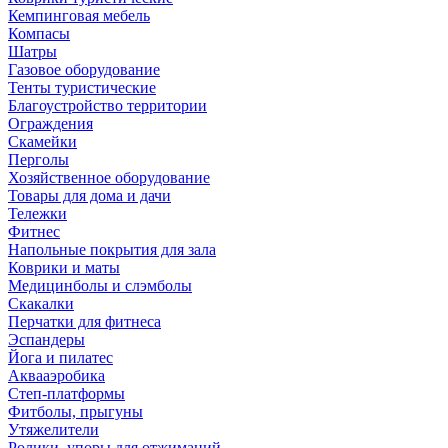
Кемпинговая мебель
Компасы
Шатры
Газовое оборудование
Тенты туристические
Благоустройство территории
Ограждения
Скамейки
Перголы
Хозяйственное оборудование
Товары для дома и дачи
Тележки
Фитнес
Напольные покрытия для зала
Коврики и маты
Медицинболы и слэмболы
Скакалки
Перчатки для фитнеса
Эспандеры
Йога и пилатес
Аквааэробика
Степ-платформы
Фитболы, прыгуны
Утяжелители
Ролики, упоры для отжиманий