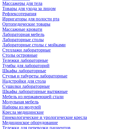
Массажеры для тела
Товары для ухода за лицом
Рефлексотерапия
Ирригаторы для полости рта
Ортопедические товары
Массажные кровати
Лабораторная мебель
Лабораторные столы
Лабораторные столы с мойками
Стеллажи лабораторные
Столы островные
Тележки лабораторные
Тумбы для лабораторий
Шкафы лабораторные
Стулья и табуреты лабораторные
Надстройки для стола
Сушилки лабораторные
Шкафы лабораторные вытяжные
Мебель из нержавеющей стали
Модульная мебель
Наборы из модулей
Кресла медицинские
Гинекологические и урологические кресла
Медицинское оборудование
Тележки для перевозки пациентов