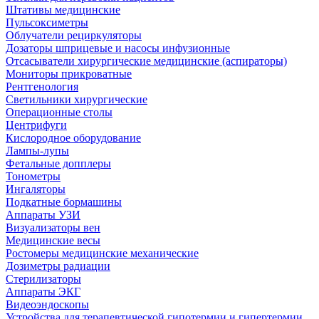
Штативы медицинские
Пульсоксиметры
Облучатели рециркуляторы
Дозаторы шприцевые и насосы инфузионные
Отсасыватели хирургические медицинские (аспираторы)
Мониторы прикроватные
Рентгенология
Светильники хирургические
Операционные столы
Центрифуги
Кислородное оборудование
Лампы-лупы
Фетальные допплеры
Тонометры
Ингаляторы
Подкатные бормашины
Аппараты УЗИ
Визуализаторы вен
Медицинские весы
Ростомеры медицинские механические
Дозиметры радиации
Стерилизаторы
Аппараты ЭКГ
Видеоэндоскопы
Устройства для терапевтической гипотермии и гипертермии