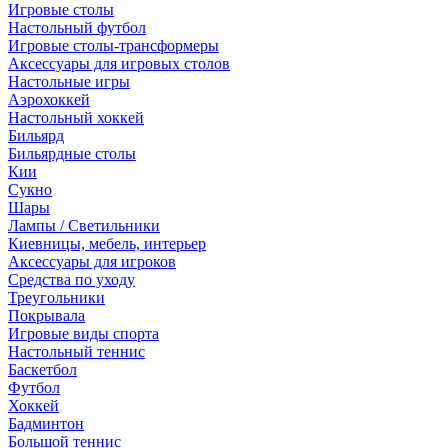
Игровые столы
Настольный футбол
Игровые столы-трансформеры
Аксессуары для игровых столов
Настольные игры
Аэрохоккей
Настольный хоккей
Бильярд
Бильярдные столы
Кии
Сукно
Шары
Лампы / Светильники
Киевницы, мебель, интерьер
Аксессуары для игроков
Средства по уходу
Треугольники
Покрывала
Игровые виды спорта
Настольный теннис
Баскетбол
Футбол
Хоккей
Бадминтон
Большой теннис