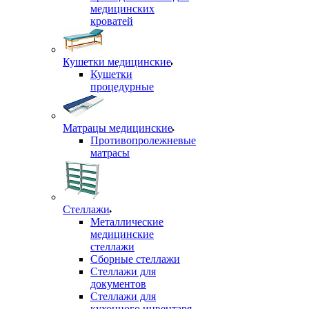
медицинских
кроватей
Кушетки медицинские
Кушетки
процедурные
Матрацы медицинские
Противопролежневые
матрасы
Стеллажи
Металлические
медицинские
стеллажи
Сборные стеллажи
Стеллажи для
документов
Стеллажи для
кухонного инвентаря