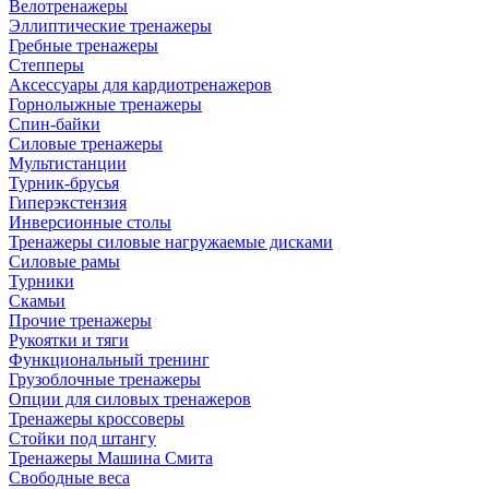
Велотренажеры
Эллиптические тренажеры
Гребные тренажеры
Степперы
Аксессуары для кардиотренажеров
Горнолыжные тренажеры
Спин-байки
Силовые тренажеры
Мультистанции
Турник-брусья
Гиперэкстензия
Инверсионные столы
Тренажеры силовые нагружаемые дисками
Силовые рамы
Турники
Скамьи
Прочие тренажеры
Рукоятки и тяги
Функциональный тренинг
Грузоблочные тренажеры
Опции для силовых тренажеров
Тренажеры кроссоверы
Стойки под штангу
Тренажеры Машина Смита
Свободные веса