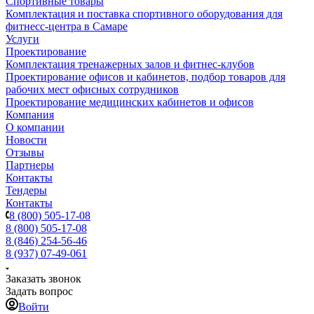
Спортивные товары
Комплектация и поставка спортивного оборудования для
фитнесс-центра в Самаре
Услуги
Проектирование
Комплектация тренажерных залов и фитнес-клубов
Проектирование офисов и кабинетов, подбор товаров для
рабочих мест офисных сотрудников
Проектирование медицинских кабинетов и офисов
Компания
О компании
Новости
Отзывы
Партнеры
Контакты
Тендеры
Контакты
8 (800) 505-17-08
8 (800) 505-17-08
8 (846) 254-56-46
8 (937) 07-49-061
Заказать звонок
Задать вопрос
Войти