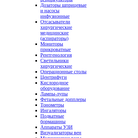
Дозаторы шприцевые
и насосы
инфузионные
Отсасыватели
хирургические
медицинские
(аспираторы)
Мониторы
прикроватные
Рентгенология
Светильники
хирургические
Операционные столы
Центрифуги
Кислородное
оборудование
Лампы-лупы
Фетальные допплеры
Тонометры
Ингаляторы
Подкатные
бормашины
Аппараты УЗИ
Визуализаторы вен