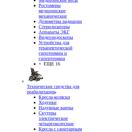
Медицинские весы
Ростомеры
медицинские
механические
Дозиметры радиации
Стерилизаторы
Аппараты ЭКГ
Видеоэндоскопы
Устройства для
терапевтической
гипотермии и
гипертермии
+ ЕЩЕ 16
Технические средства для
реабилитации
Кресла-коляски
Ходунки
Надувные ванны
Скутеры
электрические
четырехколесные
Кресла с санитарным