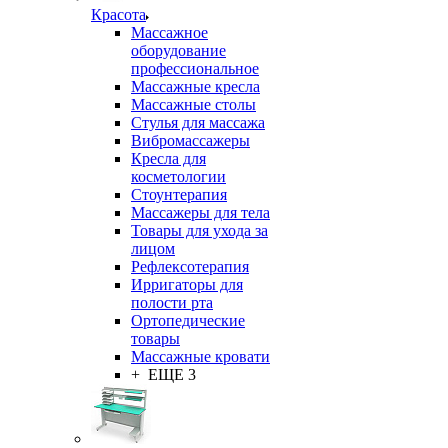
Красота
Массажное
оборудование
профессиональное
Массажные кресла
Массажные столы
Стулья для массажа
Вибромассажеры
Кресла для
косметологии
Стоунтерапия
Массажеры для тела
Товары для ухода за
лицом
Рефлексотерапия
Ирригаторы для
полости рта
Ортопедические
товары
Массажные кровати
+ ЕЩЕ 3