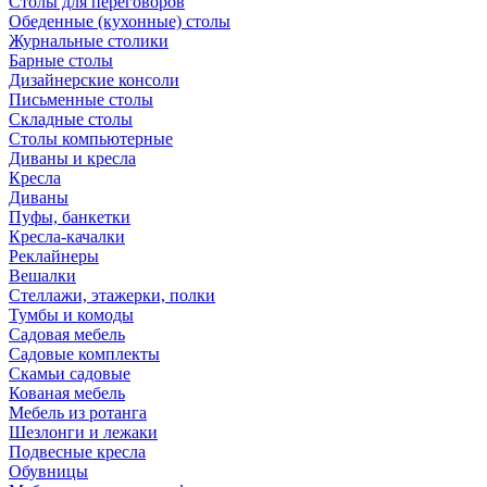
Столы для переговоров
Обеденные (кухонные) столы
Журнальные столики
Барные столы
Дизайнерские консоли
Письменные столы
Складные столы
Столы компьютерные
Диваны и кресла
Кресла
Диваны
Пуфы, банкетки
Кресла-качалки
Реклайнеры
Вешалки
Стеллажи, этажерки, полки
Тумбы и комоды
Садовая мебель
Садовые комплекты
Скамьи садовые
Кованая мебель
Мебель из ротанга
Шезлонги и лежаки
Подвесные кресла
Обувницы