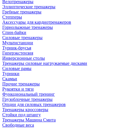
Велотренажеры
Эллиптические тренажеры
Гребные тренажеры
Степперы
Аксессуары для кардиотренажеров
Горнолыжные тренажеры
Спин-байки
Силовые тренажеры
Мультистанции
Турник-брусья
Гиперэкстензия
Инверсионные столы
Тренажеры силовые нагружаемые дисками
Силовые рамы
Турники
Скамьи
Прочие тренажеры
Рукоятки и тяги
Функциональный тренинг
Грузоблочные тренажеры
Опции для силовых тренажеров
Тренажеры кроссоверы
Стойки под штангу
Тренажеры Машина Смита
Свободные веса