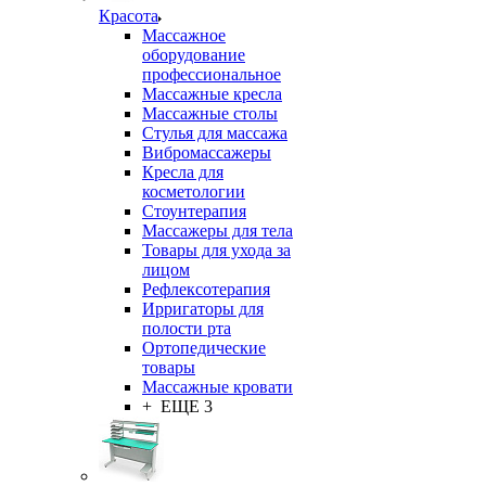
Красота
Массажное
оборудование
профессиональное
Массажные кресла
Массажные столы
Стулья для массажа
Вибромассажеры
Кресла для
косметологии
Стоунтерапия
Массажеры для тела
Товары для ухода за
лицом
Рефлексотерапия
Ирригаторы для
полости рта
Ортопедические
товары
Массажные кровати
+ ЕЩЕ 3