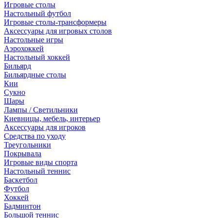
Игровые столы
Настольный футбол
Игровые столы-трансформеры
Аксессуары для игровых столов
Настольные игры
Аэрохоккей
Настольный хоккей
Бильярд
Бильярдные столы
Кии
Сукно
Шары
Лампы / Светильники
Киевницы, мебель, интерьер
Аксессуары для игроков
Средства по уходу
Треугольники
Покрывала
Игровые виды спорта
Настольный теннис
Баскетбол
Футбол
Хоккей
Бадминтон
Большой теннис