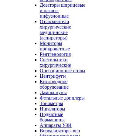
Дозаторы шприцевые
и насосы
инфузионные
Отсасыватели
хирургические
медицинские
(аспираторы)
Мониторы
прикроватные
Рентгенология
Светильники
хирургические
Операционные столы
Центрифуги
Кислородное
оборудование
Лампы-лупы
Фетальные допплеры
Тонометры
Ингаляторы
Подкатные
бормашины
Аппараты УЗИ
Визуализаторы вен