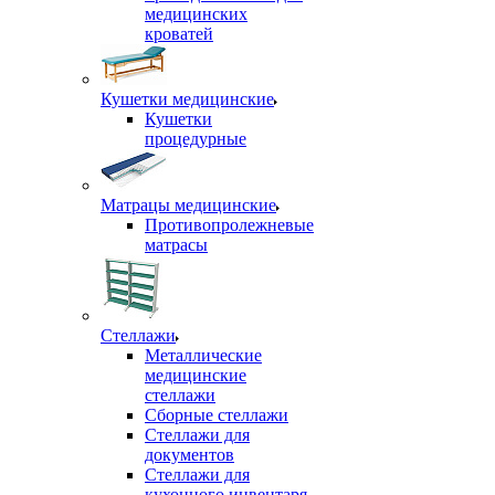
медицинских
кроватей
Кушетки медицинские
Кушетки
процедурные
Матрацы медицинские
Противопролежневые
матрасы
Стеллажи
Металлические
медицинские
стеллажи
Сборные стеллажи
Стеллажи для
документов
Стеллажи для
кухонного инвентаря