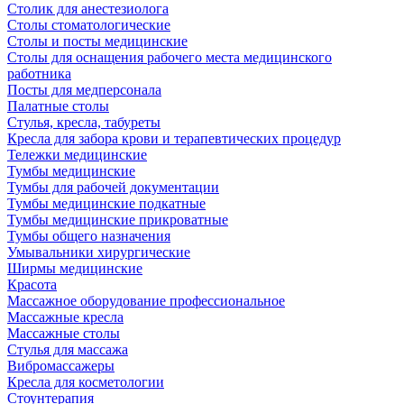
Столик для анестезиолога
Столы стоматологические
Столы и посты медицинские
Столы для оснащения рабочего места медицинского
работника
Посты для медперсонала
Палатные столы
Стулья, кресла, табуреты
Кресла для забора крови и терапевтических процедур
Тележки медицинские
Тумбы медицинские
Тумбы для рабочей документации
Тумбы медицинские подкатные
Тумбы медицинские прикроватные
Тумбы общего назначения
Умывальники хирургические
Ширмы медицинские
Красота
Массажное оборудование профессиональное
Массажные кресла
Массажные столы
Стулья для массажа
Вибромассажеры
Кресла для косметологии
Стоунтерапия