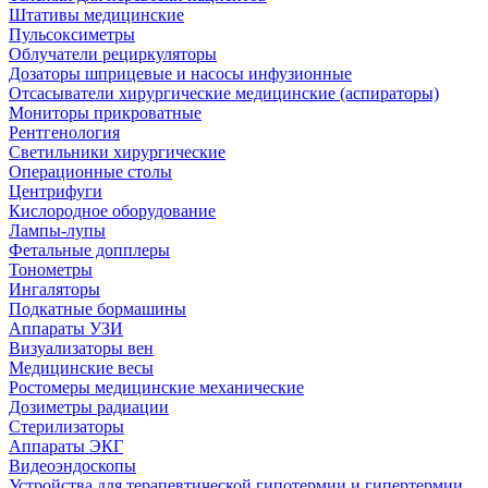
Штативы медицинские
Пульсоксиметры
Облучатели рециркуляторы
Дозаторы шприцевые и насосы инфузионные
Отсасыватели хирургические медицинские (аспираторы)
Мониторы прикроватные
Рентгенология
Светильники хирургические
Операционные столы
Центрифуги
Кислородное оборудование
Лампы-лупы
Фетальные допплеры
Тонометры
Ингаляторы
Подкатные бормашины
Аппараты УЗИ
Визуализаторы вен
Медицинские весы
Ростомеры медицинские механические
Дозиметры радиации
Стерилизаторы
Аппараты ЭКГ
Видеоэндоскопы
Устройства для терапевтической гипотермии и гипертермии