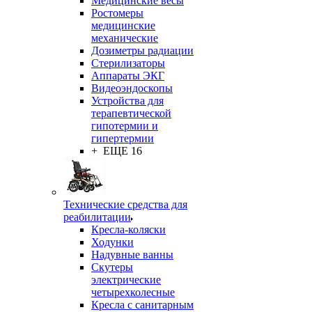
Медицинские весы
Ростомеры
медицинские
механические
Дозиметры радиации
Стерилизаторы
Аппараты ЭКГ
Видеоэндоскопы
Устройства для
терапевтической
гипотермии и
гипертермии
+ ЕЩЕ 16
Технические средства для
реабилитации
Кресла-коляски
Ходунки
Надувные ванны
Скутеры
электрические
четырехколесные
Кресла с санитарным