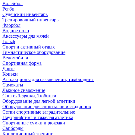
Волейбол
Регби
Судейский инвентарь
Тренировочный инвентарь
Флорбол
Водное поло
Аксессуары для мячей
Гольф
Спорт и активный отдых
Гимнастическое оборудование
Веломобили
Спортивная форма
Дартс
Коньки
Аттракционы для развлечений, тимбилдинг
Самокаты
Лыжное снаряжение
Санки-Ледянки, Тюбинги
Оборудование для легкой атлетики
Оборудование для спортзалов и стадионов
Сетки спортивные заградительные
Пауэрлифтинг и тяжелая атлетика
Спортивные сумки и рюкзаки
Сапборды
Кондиционный тренинг