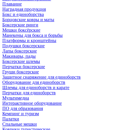
Плавание
Наградная продукция
Бокс и единоборства
Борцовские ковры и маты
Боксерские ринги
Мешки боксёрские
Манекены для бокса и борьбы
Платформы и кронштейны
Подушки боксерские
Лапы боксерские
Макивары, пады
Боксерские шлемы
Перчатки боксерские
Груши боксерские
Защитное снаряжение для единоборств
Оборудование для единоборств
Шлемы для единоборств и карате
Перчатки для единоборств
Мультимедиа
Интерактивное оборудование
ПО для образования
Кемпинг и туризм
Палатки
Спальные мешки
Коврики туристические