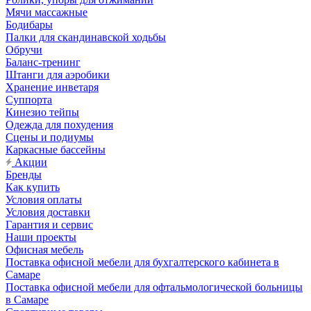
Мячи массажные
Бодибары
Палки для скандинавской ходьбы
Обручи
Баланс-тренинг
Штанги для аэробики
Хранение инветаря
Суппорта
Кинезио тейпы
Одежда для похудения
Сцены и подиумы
Каркасные бассейны
Акции
Бренды
Как купить
Условия оплаты
Условия доставки
Гарантия и сервис
Наши проекты
Офисная мебель
Поставка офисной мебели для бухгалтерского кабинета в
Самаре
Поставка офисной мебели для офтальмологической больницы
в Самаре