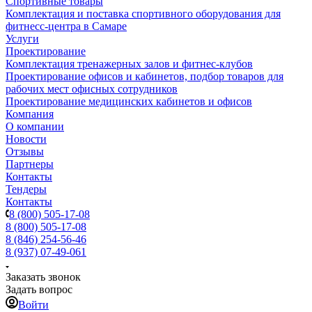
Спортивные товары
Комплектация и поставка спортивного оборудования для
фитнесс-центра в Самаре
Услуги
Проектирование
Комплектация тренажерных залов и фитнес-клубов
Проектирование офисов и кабинетов, подбор товаров для
рабочих мест офисных сотрудников
Проектирование медицинских кабинетов и офисов
Компания
О компании
Новости
Отзывы
Партнеры
Контакты
Тендеры
Контакты
8 (800) 505-17-08
8 (800) 505-17-08
8 (846) 254-56-46
8 (937) 07-49-061
Заказать звонок
Задать вопрос
Войти