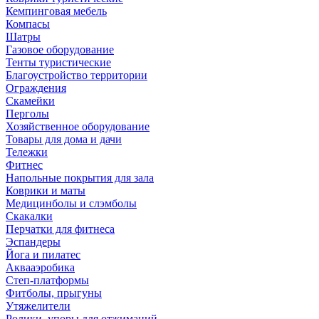
Кемпинговая мебель
Компасы
Шатры
Газовое оборудование
Тенты туристические
Благоустройство территории
Ограждения
Скамейки
Перголы
Хозяйственное оборудование
Товары для дома и дачи
Тележки
Фитнес
Напольные покрытия для зала
Коврики и маты
Медицинболы и слэмболы
Скакалки
Перчатки для фитнеса
Эспандеры
Йога и пилатес
Аквааэробика
Степ-платформы
Фитболы, прыгуны
Утяжелители
Ролики, упоры для отжиманий