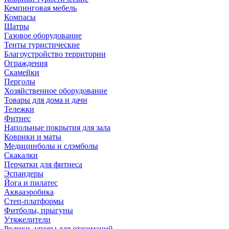
Кемпинговая мебель
Компасы
Шатры
Газовое оборудование
Тенты туристические
Благоустройство территории
Ограждения
Скамейки
Перголы
Хозяйственное оборудование
Товары для дома и дачи
Тележки
Фитнес
Напольные покрытия для зала
Коврики и маты
Медицинболы и слэмболы
Скакалки
Перчатки для фитнеса
Эспандеры
Йога и пилатес
Аквааэробика
Степ-платформы
Фитболы, прыгуны
Утяжелители
Ролики, упоры для отжиманий