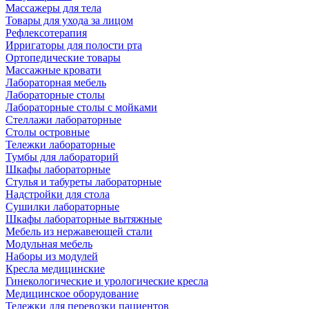
Массажеры для тела
Товары для ухода за лицом
Рефлексотерапия
Ирригаторы для полости рта
Ортопедические товары
Массажные кровати
Лабораторная мебель
Лабораторные столы
Лабораторные столы с мойками
Стеллажи лабораторные
Столы островные
Тележки лабораторные
Тумбы для лабораторий
Шкафы лабораторные
Стулья и табуреты лабораторные
Надстройки для стола
Сушилки лабораторные
Шкафы лабораторные вытяжные
Мебель из нержавеющей стали
Модульная мебель
Наборы из модулей
Кресла медицинские
Гинекологические и урологические кресла
Медицинское оборудование
Тележки для перевозки пациентов