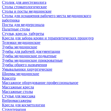
Столик для анестезиолога
Столы стоматологические
Столы и посты медицинские
Столы для оснащения рабочего места медицинского
работника
Посты для медперсонала
Палатные столы
Стулья, кресла, табуреты
Кресла для забора крови и терапевтических процедур
Тележки медицинские
Тумбы медицинские
Тумбы для рабочей документации
Тумбы медицинские подкатные
Тумбы медицинские прикроватные
Тумбы общего назначения
Умывальники хирургические
Ширмы медицинские
Красота
Массажное оборудование профессиональное
Массажные кресла
Массажные столы
Стулья для массажа
Вибромассажеры
Кресла для косметологии
Стоунтерапия