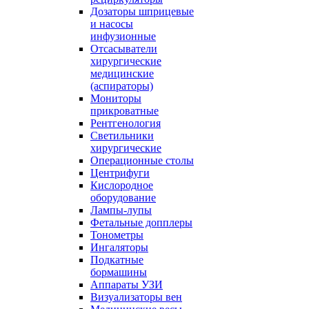
Дозаторы шприцевые
и насосы
инфузионные
Отсасыватели
хирургические
медицинские
(аспираторы)
Мониторы
прикроватные
Рентгенология
Светильники
хирургические
Операционные столы
Центрифуги
Кислородное
оборудование
Лампы-лупы
Фетальные допплеры
Тонометры
Ингаляторы
Подкатные
бормашины
Аппараты УЗИ
Визуализаторы вен