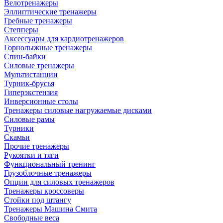
Велотренажеры
Эллиптические тренажеры
Гребные тренажеры
Степперы
Аксессуары для кардиотренажеров
Горнолыжные тренажеры
Спин-байки
Силовые тренажеры
Мультистанции
Турник-брусья
Гиперэкстензия
Инверсионные столы
Тренажеры силовые нагружаемые дисками
Силовые рамы
Турники
Скамьи
Прочие тренажеры
Рукоятки и тяги
Функциональный тренинг
Грузоблочные тренажеры
Опции для силовых тренажеров
Тренажеры кроссоверы
Стойки под штангу
Тренажеры Машина Смита
Свободные веса