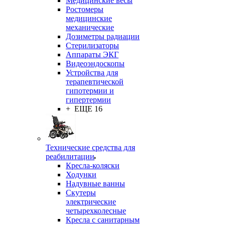
Медицинские весы
Ростомеры
медицинские
механические
Дозиметры радиации
Стерилизаторы
Аппараты ЭКГ
Видеоэндоскопы
Устройства для
терапевтической
гипотермии и
гипертермии
+ ЕЩЕ 16
Технические средства для
реабилитации
Кресла-коляски
Ходунки
Надувные ванны
Скутеры
электрические
четырехколесные
Кресла с санитарным