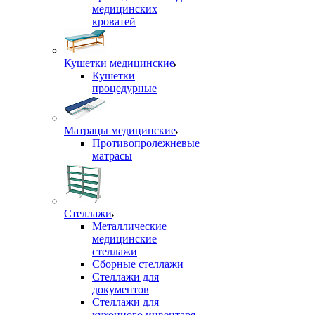
медицинских
кроватей
Кушетки медицинские
Кушетки
процедурные
Матрацы медицинские
Противопролежневые
матрасы
Стеллажи
Металлические
медицинские
стеллажи
Сборные стеллажи
Стеллажи для
документов
Стеллажи для
кухонного инвентаря