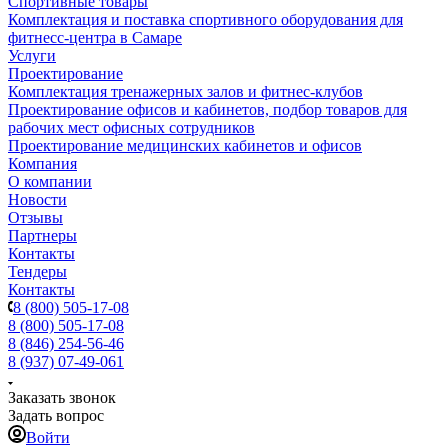
Спортивные товары
Комплектация и поставка спортивного оборудования для
фитнесс-центра в Самаре
Услуги
Проектирование
Комплектация тренажерных залов и фитнес-клубов
Проектирование офисов и кабинетов, подбор товаров для
рабочих мест офисных сотрудников
Проектирование медицинских кабинетов и офисов
Компания
О компании
Новости
Отзывы
Партнеры
Контакты
Тендеры
Контакты
8 (800) 505-17-08
8 (800) 505-17-08
8 (846) 254-56-46
8 (937) 07-49-061
Заказать звонок
Задать вопрос
Войти