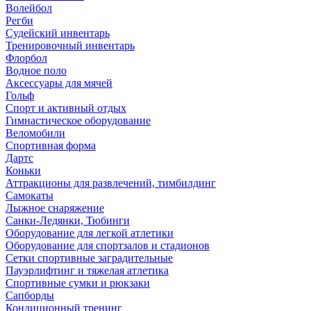
Волейбол
Регби
Судейский инвентарь
Тренировочный инвентарь
Флорбол
Водное поло
Аксессуары для мячей
Гольф
Спорт и активный отдых
Гимнастическое оборудование
Веломобили
Спортивная форма
Дартс
Коньки
Аттракционы для развлечений, тимбилдинг
Самокаты
Лыжное снаряжение
Санки-Ледянки, Тюбинги
Оборудование для легкой атлетики
Оборудование для спортзалов и стадионов
Сетки спортивные заградительные
Пауэрлифтинг и тяжелая атлетика
Спортивные сумки и рюкзаки
Сапборды
Кондиционный тренинг