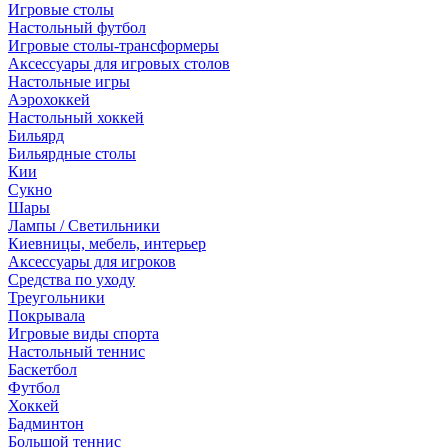
Игровые столы
Настольный футбол
Игровые столы-трансформеры
Аксессуары для игровых столов
Настольные игры
Аэрохоккей
Настольный хоккей
Бильярд
Бильярдные столы
Кии
Сукно
Шары
Лампы / Светильники
Киевницы, мебель, интерьер
Аксессуары для игроков
Средства по уходу
Треугольники
Покрывала
Игровые виды спорта
Настольный теннис
Баскетбол
Футбол
Хоккей
Бадминтон
Большой теннис