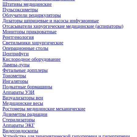
Штативы медицинские
Пульсоксиметры
Облучатели рециркуляторы
Дозаторы шприцевые и насосы инфузионные
Отсасыватели хирургические медицинские (аспираторы)
Мониторы прикроватные
Рентгенология
Светильники хирургические
Операционные столы
Центрифуги
Кислородное оборудование
Лампы-лупы
Фетальные допплеры
Тонометры
Ингаляторы
Подкатные бормашины
Аппараты УЗИ
Визуализаторы вен
Медицинские весы
Ростомеры медицинские механические
Дозиметры радиации
Стерилизаторы
Аппараты ЭКГ
Видеоэндоскопы
Устройства для терапевтической гипотермии и гипертермии