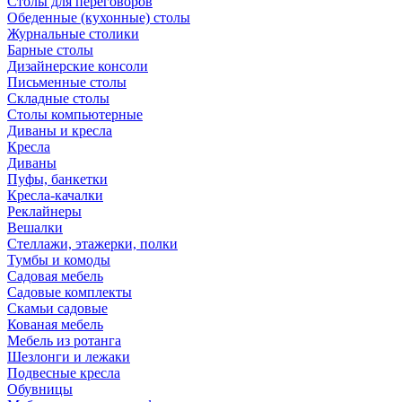
Столы для переговоров
Обеденные (кухонные) столы
Журнальные столики
Барные столы
Дизайнерские консоли
Письменные столы
Складные столы
Столы компьютерные
Диваны и кресла
Кресла
Диваны
Пуфы, банкетки
Кресла-качалки
Реклайнеры
Вешалки
Стеллажи, этажерки, полки
Тумбы и комоды
Садовая мебель
Садовые комплекты
Скамьи садовые
Кованая мебель
Мебель из ротанга
Шезлонги и лежаки
Подвесные кресла
Обувницы