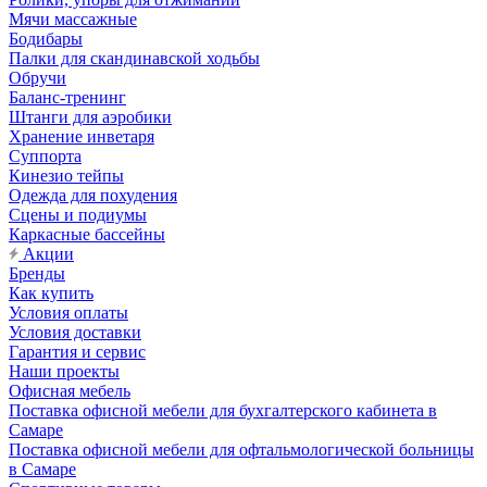
Мячи массажные
Бодибары
Палки для скандинавской ходьбы
Обручи
Баланс-тренинг
Штанги для аэробики
Хранение инветаря
Суппорта
Кинезио тейпы
Одежда для похудения
Сцены и подиумы
Каркасные бассейны
Акции
Бренды
Как купить
Условия оплаты
Условия доставки
Гарантия и сервис
Наши проекты
Офисная мебель
Поставка офисной мебели для бухгалтерского кабинета в
Самаре
Поставка офисной мебели для офтальмологической больницы
в Самаре