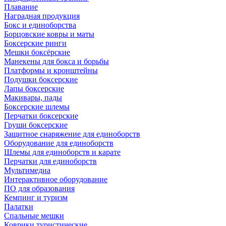
Плавание
Наградная продукция
Бокс и единоборства
Борцовские ковры и маты
Боксерские ринги
Мешки боксёрские
Манекены для бокса и борьбы
Платформы и кронштейны
Подушки боксерские
Лапы боксерские
Макивары, пады
Боксерские шлемы
Перчатки боксерские
Груши боксерские
Защитное снаряжение для единоборств
Оборудование для единоборств
Шлемы для единоборств и карате
Перчатки для единоборств
Мультимедиа
Интерактивное оборудование
ПО для образования
Кемпинг и туризм
Палатки
Спальные мешки
Коврики туристические