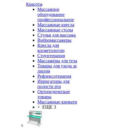
Красота
Массажное
оборудование
профессиональное
Массажные кресла
Массажные столы
Стулья для массажа
Вибромассажеры
Кресла для
косметологии
Стоунтерапия
Массажеры для тела
Товары для ухода за
лицом
Рефлексотерапия
Ирригаторы для
полости рта
Ортопедические
товары
Массажные кровати
+ ЕЩЕ 3