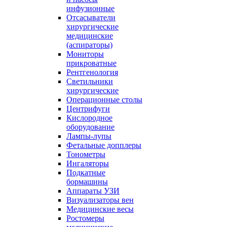
инфузионные
Отсасыватели
хирургические
медицинские
(аспираторы)
Мониторы
прикроватные
Рентгенология
Светильники
хирургические
Операционные столы
Центрифуги
Кислородное
оборудование
Лампы-лупы
Фетальные допплеры
Тонометры
Ингаляторы
Подкатные
бормашины
Аппараты УЗИ
Визуализаторы вен
Медицинские весы
Ростомеры