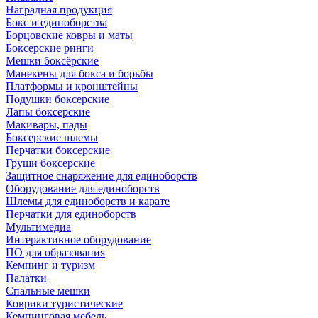
Наградная продукция
Бокс и единоборства
Борцовские ковры и маты
Боксерские ринги
Мешки боксёрские
Манекены для бокса и борьбы
Платформы и кронштейны
Подушки боксерские
Лапы боксерские
Макивары, пады
Боксерские шлемы
Перчатки боксерские
Груши боксерские
Защитное снаряжение для единоборств
Оборудование для единоборств
Шлемы для единоборств и карате
Перчатки для единоборств
Мультимедиа
Интерактивное оборудование
ПО для образования
Кемпинг и туризм
Палатки
Спальные мешки
Коврики туристические
Кемпинговая мебель