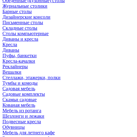
Обеденные (кухонные) столы
Журнальные столики
Барные столы
Дизайнерские консоли
Письменные столы
Складные столы
Столы компьютерные
Диваны и кресла
Кресла
Диваны
Пуфы, банкетки
Кресла-качалки
Реклайнеры
Вешалки
Стеллажи, этажерки, полки
Тумбы и комоды
Садовая мебель
Садовые комплекты
Скамьи садовые
Кованая мебель
Мебель из ротанга
Шезлонги и лежаки
Подвесные кресла
Обувницы
Мебель для летнего кафе