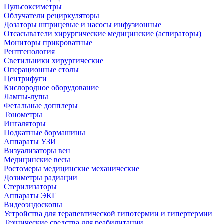
Пульсоксиметры
Облучатели рециркуляторы
Дозаторы шприцевые и насосы инфузионные
Отсасыватели хирургические медицинские (аспираторы)
Мониторы прикроватные
Рентгенология
Светильники хирургические
Операционные столы
Центрифуги
Кислородное оборудование
Лампы-лупы
Фетальные допплеры
Тонометры
Ингаляторы
Подкатные бормашины
Аппараты УЗИ
Визуализаторы вен
Медицинские весы
Ростомеры медицинские механические
Дозиметры радиации
Стерилизаторы
Аппараты ЭКГ
Видеоэндоскопы
Устройства для терапевтической гипотермии и гипертермии
Технические средства для реабилитации