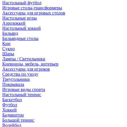
Настольный футбол
Игровые столы-трансформеры
Аксессуары для игровых столов
Настольные игры
Аэрохоккей
Настольный хоккей
Бильярд
Бильярдные столы
Кии
Сукно
Шары
Лампы / Светильники
Киевницы, мебель, интерьер
Аксессуары для игроков
Средства по уходу
Треугольники
Покрывала
Игровые виды спорта
Настольный теннис
Баскетбол
Футбол
Хоккей
Бадминтон
Большой теннис
Волейбол