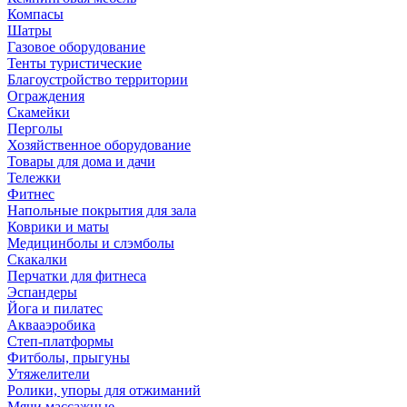
Компасы
Шатры
Газовое оборудование
Тенты туристические
Благоустройство территории
Ограждения
Скамейки
Перголы
Хозяйственное оборудование
Товары для дома и дачи
Тележки
Фитнес
Напольные покрытия для зала
Коврики и маты
Медицинболы и слэмболы
Скакалки
Перчатки для фитнеса
Эспандеры
Йога и пилатес
Аквааэробика
Степ-платформы
Фитболы, прыгуны
Утяжелители
Ролики, упоры для отжиманий
Мячи массажные