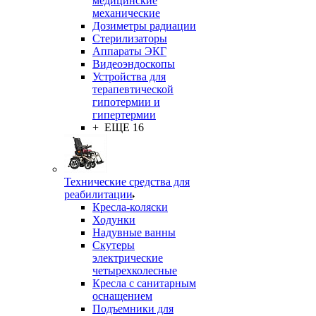
медицинские
механические
Дозиметры радиации
Стерилизаторы
Аппараты ЭКГ
Видеоэндоскопы
Устройства для
терапевтической
гипотермии и
гипертермии
+ ЕЩЕ 16
Технические средства для
реабилитации
Кресла-коляски
Ходунки
Надувные ванны
Скутеры
электрические
четырехколесные
Кресла с санитарным
оснащением
Подъемники для