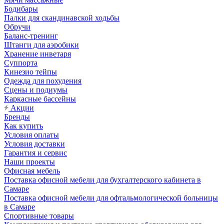
Бодибары
Палки для скандинавской ходьбы
Обручи
Баланс-тренинг
Штанги для аэробики
Хранение инветаря
Суппорта
Кинезио тейпы
Одежда для похудения
Сцены и подиумы
Каркасные бассейны
Акции
Бренды
Как купить
Условия оплаты
Условия доставки
Гарантия и сервис
Наши проекты
Офисная мебель
Поставка офисной мебели для бухгалтерского кабинета в
Самаре
Поставка офисной мебели для офтальмологической больницы
в Самаре
Спортивные товары