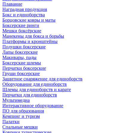
Плавание
Наградная продукция
Бокс и единоборства
Борцовские ковры и маты
Боксерские ринги
Мешки боксёрские
Манекены для бокса и борьбы
Платформы и кронштейны
Подушки боксерские
Лапы боксерские
Макивары, пады
Боксерские шлемы
Перчатки боксерские
Груши боксерские
Защитное снаряжение для единоборств
Оборудование для единоборств
Шлемы для единоборств и карате
Перчатки для единоборств
Мультимедиа
Интерактивное оборудование
ПО для образования
Кемпинг и туризм
Палатки
Спальные мешки
Коврики туристические