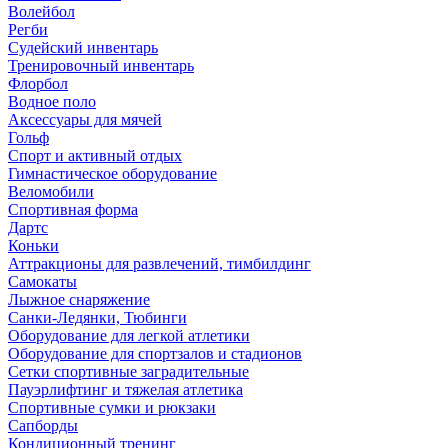
Волейбол
Регби
Судейский инвентарь
Тренировочный инвентарь
Флорбол
Водное поло
Аксессуары для мячей
Гольф
Спорт и активный отдых
Гимнастическое оборудование
Веломобили
Спортивная форма
Дартс
Коньки
Аттракционы для развлечений, тимбилдинг
Самокаты
Лыжное снаряжение
Санки-Ледянки, Тюбинги
Оборудование для легкой атлетики
Оборудование для спортзалов и стадионов
Сетки спортивные заградительные
Пауэрлифтинг и тяжелая атлетика
Спортивные сумки и рюкзаки
Сапборды
Кондиционный тренинг