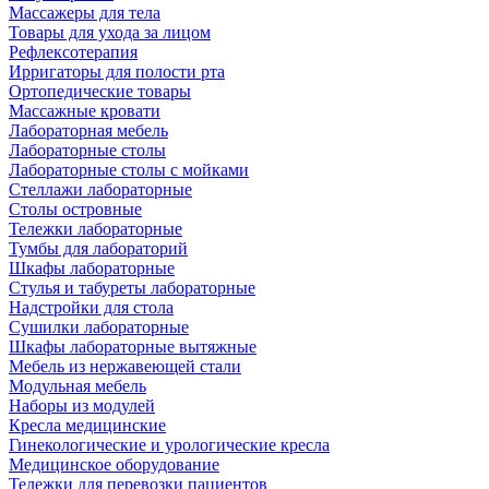
Массажеры для тела
Товары для ухода за лицом
Рефлексотерапия
Ирригаторы для полости рта
Ортопедические товары
Массажные кровати
Лабораторная мебель
Лабораторные столы
Лабораторные столы с мойками
Стеллажи лабораторные
Столы островные
Тележки лабораторные
Тумбы для лабораторий
Шкафы лабораторные
Стулья и табуреты лабораторные
Надстройки для стола
Сушилки лабораторные
Шкафы лабораторные вытяжные
Мебель из нержавеющей стали
Модульная мебель
Наборы из модулей
Кресла медицинские
Гинекологические и урологические кресла
Медицинское оборудование
Тележки для перевозки пациентов