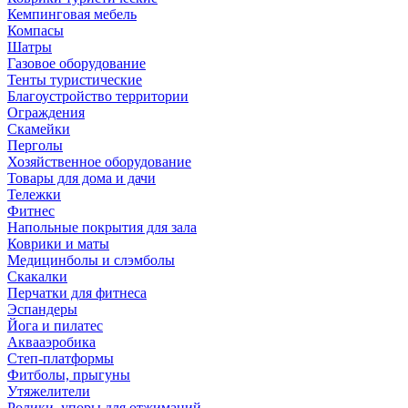
Кемпинговая мебель
Компасы
Шатры
Газовое оборудование
Тенты туристические
Благоустройство территории
Ограждения
Скамейки
Перголы
Хозяйственное оборудование
Товары для дома и дачи
Тележки
Фитнес
Напольные покрытия для зала
Коврики и маты
Медицинболы и слэмболы
Скакалки
Перчатки для фитнеса
Эспандеры
Йога и пилатес
Аквааэробика
Степ-платформы
Фитболы, прыгуны
Утяжелители
Ролики, упоры для отжиманий