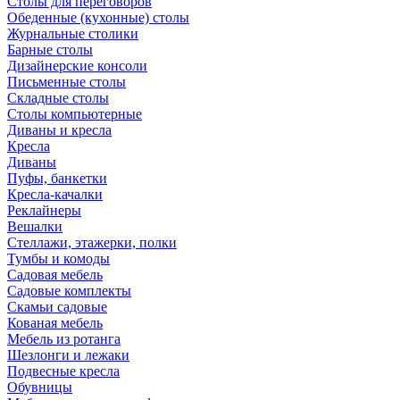
Столы для переговоров
Обеденные (кухонные) столы
Журнальные столики
Барные столы
Дизайнерские консоли
Письменные столы
Складные столы
Столы компьютерные
Диваны и кресла
Кресла
Диваны
Пуфы, банкетки
Кресла-качалки
Реклайнеры
Вешалки
Стеллажи, этажерки, полки
Тумбы и комоды
Садовая мебель
Садовые комплекты
Скамьи садовые
Кованая мебель
Мебель из ротанга
Шезлонги и лежаки
Подвесные кресла
Обувницы