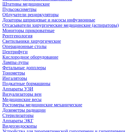
Штативы медицинские
Пульсоксиметры
Облучатели рециркуляторы
Дозаторы шприцевые и насосы инфузионные
Отсасыватели хирургические медицинские (аспираторы)
Мониторы прикроватные
Рентгенология
Светильники хирургические
Операционные столы
Центрифуги
Кислородное оборудование
Лампы-лупы
Фетальные допплеры
Тонометры
Ингаляторы
Подкатные бормашины
Аппараты УЗИ
Визуализаторы вен
Медицинские весы
Ростомеры медицинские механические
Дозиметры радиации
Стерилизаторы
Аппараты ЭКГ
Видеоэндоскопы
Устройства для терапевтической гипотермии и гипертермии