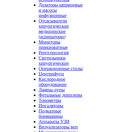
Дозаторы шприцевые
и насосы
инфузионные
Отсасыватели
хирургические
медицинские
(аспираторы)
Мониторы
прикроватные
Рентгенология
Светильники
хирургические
Операционные столы
Центрифуги
Кислородное
оборудование
Лампы-лупы
Фетальные допплеры
Тонометры
Ингаляторы
Подкатные
бормашины
Аппараты УЗИ
Визуализаторы вен