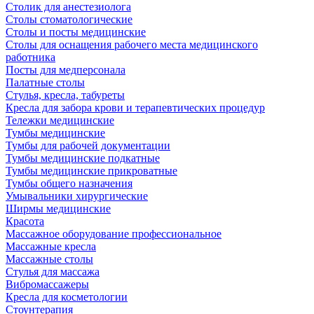
Столик для анестезиолога
Столы стоматологические
Столы и посты медицинские
Столы для оснащения рабочего места медицинского
работника
Посты для медперсонала
Палатные столы
Стулья, кресла, табуреты
Кресла для забора крови и терапевтических процедур
Тележки медицинские
Тумбы медицинские
Тумбы для рабочей документации
Тумбы медицинские подкатные
Тумбы медицинские прикроватные
Тумбы общего назначения
Умывальники хирургические
Ширмы медицинские
Красота
Массажное оборудование профессиональное
Массажные кресла
Массажные столы
Стулья для массажа
Вибромассажеры
Кресла для косметологии
Стоунтерапия