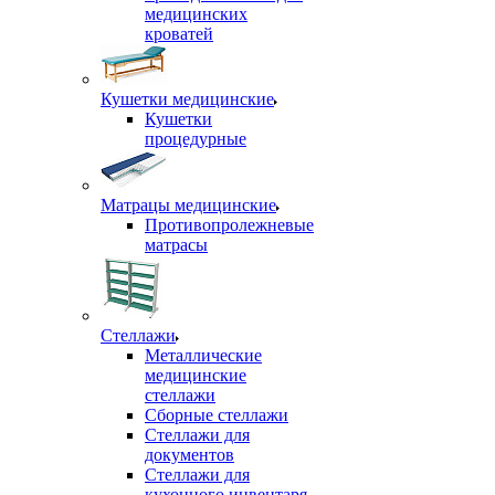
медицинских
кроватей
Кушетки медицинские
Кушетки
процедурные
Матрацы медицинские
Противопролежневые
матрасы
Стеллажи
Металлические
медицинские
стеллажи
Сборные стеллажи
Стеллажи для
документов
Стеллажи для
кухонного инвентаря