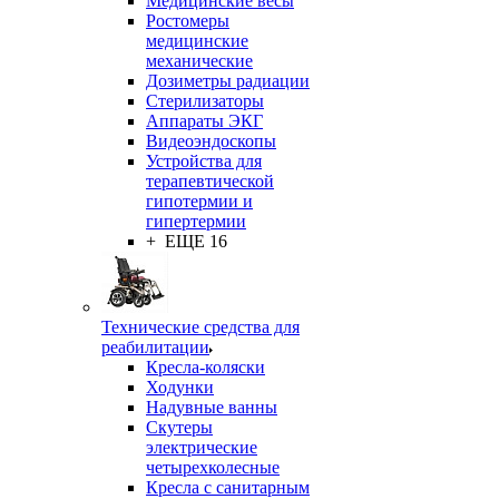
Медицинские весы
Ростомеры
медицинские
механические
Дозиметры радиации
Стерилизаторы
Аппараты ЭКГ
Видеоэндоскопы
Устройства для
терапевтической
гипотермии и
гипертермии
+ ЕЩЕ 16
Технические средства для
реабилитации
Кресла-коляски
Ходунки
Надувные ванны
Скутеры
электрические
четырехколесные
Кресла с санитарным