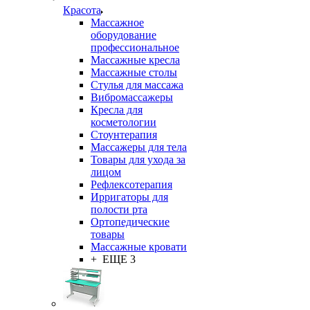
Красота
Массажное
оборудование
профессиональное
Массажные кресла
Массажные столы
Стулья для массажа
Вибромассажеры
Кресла для
косметологии
Стоунтерапия
Массажеры для тела
Товары для ухода за
лицом
Рефлексотерапия
Ирригаторы для
полости рта
Ортопедические
товары
Массажные кровати
+ ЕЩЕ 3