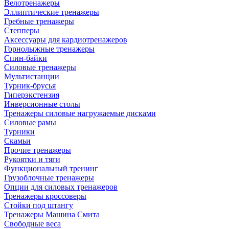
Велотренажеры
Эллиптические тренажеры
Гребные тренажеры
Степперы
Аксессуары для кардиотренажеров
Горнолыжные тренажеры
Спин-байки
Силовые тренажеры
Мультистанции
Турник-брусья
Гиперэкстензия
Инверсионные столы
Тренажеры силовые нагружаемые дисками
Силовые рамы
Турники
Скамьи
Прочие тренажеры
Рукоятки и тяги
Функциональный тренинг
Грузоблочные тренажеры
Опции для силовых тренажеров
Тренажеры кроссоверы
Стойки под штангу
Тренажеры Машина Смита
Свободные веса