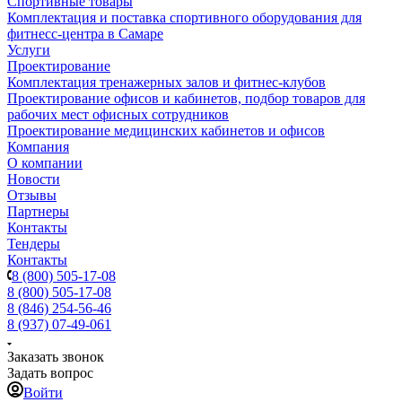
Спортивные товары
Комплектация и поставка спортивного оборудования для
фитнесс-центра в Самаре
Услуги
Проектирование
Комплектация тренажерных залов и фитнес-клубов
Проектирование офисов и кабинетов, подбор товаров для
рабочих мест офисных сотрудников
Проектирование медицинских кабинетов и офисов
Компания
О компании
Новости
Отзывы
Партнеры
Контакты
Тендеры
Контакты
8 (800) 505-17-08
8 (800) 505-17-08
8 (846) 254-56-46
8 (937) 07-49-061
Заказать звонок
Задать вопрос
Войти