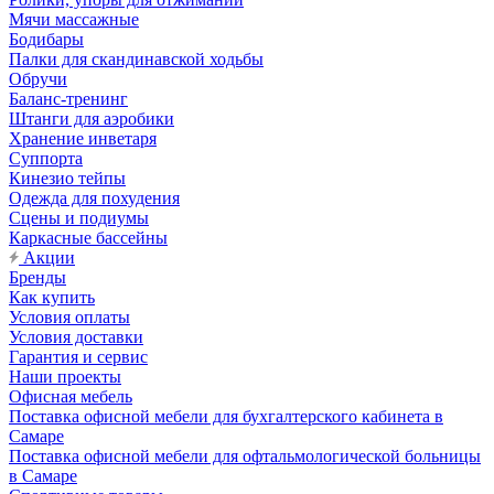
Мячи массажные
Бодибары
Палки для скандинавской ходьбы
Обручи
Баланс-тренинг
Штанги для аэробики
Хранение инветаря
Суппорта
Кинезио тейпы
Одежда для похудения
Сцены и подиумы
Каркасные бассейны
Акции
Бренды
Как купить
Условия оплаты
Условия доставки
Гарантия и сервис
Наши проекты
Офисная мебель
Поставка офисной мебели для бухгалтерского кабинета в
Самаре
Поставка офисной мебели для офтальмологической больницы
в Самаре