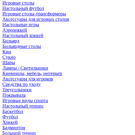
Игровые столы
Настольный футбол
Игровые столы-трансформеры
Аксессуары для игровых столов
Настольные игры
Аэрохоккей
Настольный хоккей
Бильярд
Бильярдные столы
Кии
Сукно
Шары
Лампы / Светильники
Киевницы, мебель, интерьер
Аксессуары для игроков
Средства по уходу
Треугольники
Покрывала
Игровые виды спорта
Настольный теннис
Баскетбол
Футбол
Хоккей
Бадминтон
Большой теннис