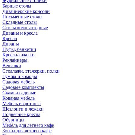
Журнальные столики
Барные столы
Дизайнерские консоли
Письменные столы
Складные столы
Столы компьютерные
Диваны и кресла
Кресла
Диваны
Пуфы, банкетки
Кресла-качалки
Реклайнеры
Вешалки
Стеллажи, этажерки, полки
Тумбы и комоды
Садовая мебель
Садовые комплекты
Скамьи садовые
Кованая мебель
Мебель из ротанга
Шезлонги и лежаки
Подвесные кресла
Обувницы
Мебель для летнего кафе
Зонты для летнего кафе