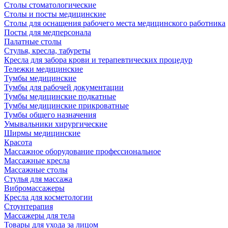
Столы стоматологические
Столы и посты медицинские
Столы для оснащения рабочего места медицинского работника
Посты для медперсонала
Палатные столы
Стулья, кресла, табуреты
Кресла для забора крови и терапевтических процедур
Тележки медицинские
Тумбы медицинские
Тумбы для рабочей документации
Тумбы медицинские подкатные
Тумбы медицинские прикроватные
Тумбы общего назначения
Умывальники хирургические
Ширмы медицинские
Красота
Массажное оборудование профессиональное
Массажные кресла
Массажные столы
Стулья для массажа
Вибромассажеры
Кресла для косметологии
Стоунтерапия
Массажеры для тела
Товары для ухода за лицом