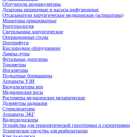
Облучатели рециркуляторы
Дозаторы шприцевые и насосы инфузионные
Отсасыватели хирургические медицинские (аспираторы)
Мониторы прикроватные
Рентгенология
Светильники хирургические
Операционные столы
Центрифуги
Кислородное оборудование
Лампы-лупы
Фетальные допплеры
Тонометры
Ингаляторы
Подкатные бормашины
Аппараты УЗИ
Визуализаторы вен
Медицинские весы
Ростомеры медицинские механические
Дозиметры радиации
Стерилизаторы
Аппараты ЭКГ
Видеоэндоскопы
Устройства для терапевтической гипотермии и гипертермии
Технические средства для реабилитации
Кресла-коляски