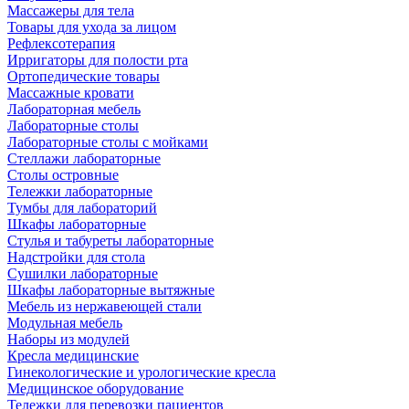
Массажеры для тела
Товары для ухода за лицом
Рефлексотерапия
Ирригаторы для полости рта
Ортопедические товары
Массажные кровати
Лабораторная мебель
Лабораторные столы
Лабораторные столы с мойками
Стеллажи лабораторные
Столы островные
Тележки лабораторные
Тумбы для лабораторий
Шкафы лабораторные
Стулья и табуреты лабораторные
Надстройки для стола
Сушилки лабораторные
Шкафы лабораторные вытяжные
Мебель из нержавеющей стали
Модульная мебель
Наборы из модулей
Кресла медицинские
Гинекологические и урологические кресла
Медицинское оборудование
Тележки для перевозки пациентов