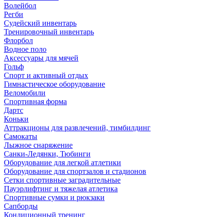
Волейбол
Регби
Судейский инвентарь
Тренировочный инвентарь
Флорбол
Водное поло
Аксессуары для мячей
Гольф
Спорт и активный отдых
Гимнастическое оборудование
Веломобили
Спортивная форма
Дартс
Коньки
Аттракционы для развлечений, тимбилдинг
Самокаты
Лыжное снаряжение
Санки-Ледянки, Тюбинги
Оборудование для легкой атлетики
Оборудование для спортзалов и стадионов
Сетки спортивные заградительные
Пауэрлифтинг и тяжелая атлетика
Спортивные сумки и рюкзаки
Сапборды
Кондиционный тренинг