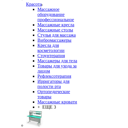
Красота
Массажное
оборудование
профессиональное
Массажные кресла
Массажные столы
Стулья для массажа
Вибромассажеры
Кресла для
косметологии
Стоунтерапия
Массажеры для тела
Товары для ухода за
лицом
Рефлексотерапия
Ирригаторы для
полости рта
Ортопедические
товары
Массажные кровати
+ ЕЩЕ 3