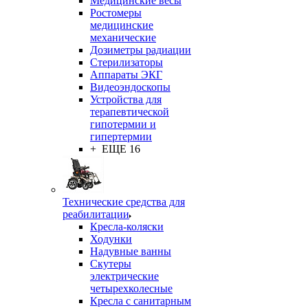
Медицинские весы
Ростомеры
медицинские
механические
Дозиметры радиации
Стерилизаторы
Аппараты ЭКГ
Видеоэндоскопы
Устройства для
терапевтической
гипотермии и
гипертермии
+ ЕЩЕ 16
Технические средства для
реабилитации
Кресла-коляски
Ходунки
Надувные ванны
Скутеры
электрические
четырехколесные
Кресла с санитарным