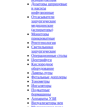
Дозаторы шприцевые
и насосы
инфузионные
Отсасыватели
хирургические
медицинские
(аспираторы)
Мониторы
прикроватные
Рентгенология
Светильники
хирургические
Операционные столы
Центрифуги
Кислородное
оборудование
Лампы-лупы
Фетальные допплеры
Тонометры
Ингаляторы
Подкатные
бормашины
Аппараты УЗИ
Визуализаторы вен