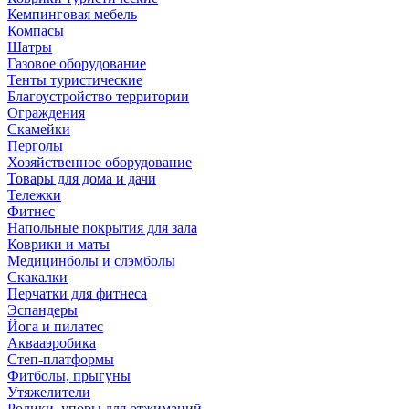
Кемпинговая мебель
Компасы
Шатры
Газовое оборудование
Тенты туристические
Благоустройство территории
Ограждения
Скамейки
Перголы
Хозяйственное оборудование
Товары для дома и дачи
Тележки
Фитнес
Напольные покрытия для зала
Коврики и маты
Медицинболы и слэмболы
Скакалки
Перчатки для фитнеса
Эспандеры
Йога и пилатес
Аквааэробика
Степ-платформы
Фитболы, прыгуны
Утяжелители
Ролики, упоры для отжиманий