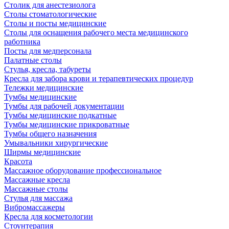
Столик для анестезиолога
Столы стоматологические
Столы и посты медицинские
Столы для оснащения рабочего места медицинского
работника
Посты для медперсонала
Палатные столы
Стулья, кресла, табуреты
Кресла для забора крови и терапевтических процедур
Тележки медицинские
Тумбы медицинские
Тумбы для рабочей документации
Тумбы медицинские подкатные
Тумбы медицинские прикроватные
Тумбы общего назначения
Умывальники хирургические
Ширмы медицинские
Красота
Массажное оборудование профессиональное
Массажные кресла
Массажные столы
Стулья для массажа
Вибромассажеры
Кресла для косметологии
Стоунтерапия