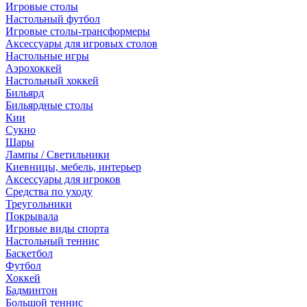
Игровые столы
Настольный футбол
Игровые столы-трансформеры
Аксессуары для игровых столов
Настольные игры
Аэрохоккей
Настольный хоккей
Бильярд
Бильярдные столы
Кии
Сукно
Шары
Лампы / Светильники
Киевницы, мебель, интерьер
Аксессуары для игроков
Средства по уходу
Треугольники
Покрывала
Игровые виды спорта
Настольный теннис
Баскетбол
Футбол
Хоккей
Бадминтон
Большой теннис