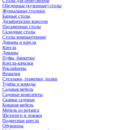
Столы для переговоров
Обеденные (кухонные) столы
Журнальные столики
Барные столы
Дизайнерские консоли
Письменные столы
Складные столы
Столы компьютерные
Диваны и кресла
Кресла
Диваны
Пуфы, банкетки
Кресла-качалки
Реклайнеры
Вешалки
Стеллажи, этажерки, полки
Тумбы и комоды
Садовая мебель
Садовые комплекты
Скамьи садовые
Кованая мебель
Мебель из ротанга
Шезлонги и лежаки
Подвесные кресла
Обувницы