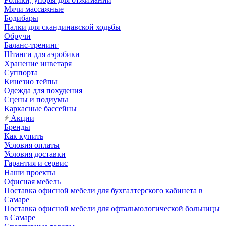
Мячи массажные
Бодибары
Палки для скандинавской ходьбы
Обручи
Баланс-тренинг
Штанги для аэробики
Хранение инветаря
Суппорта
Кинезио тейпы
Одежда для похудения
Сцены и подиумы
Каркасные бассейны
Акции
Бренды
Как купить
Условия оплаты
Условия доставки
Гарантия и сервис
Наши проекты
Офисная мебель
Поставка офисной мебели для бухгалтерского кабинета в
Самаре
Поставка офисной мебели для офтальмологической больницы
в Самаре