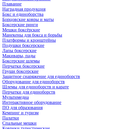
Плавание
Наградная продукция
Бокс и единоборства
Борцовские ковры и маты
Боксерские ринги
Мешки боксёрские
Манекены для бокса и борьбы
Платформы и кронштейны
Подушки боксерские
Лапы боксерские
Макивары, пады
Боксерские шлемы
Перчатки боксерские
Груши боксерские
Защитное снаряжение для единоборств
Оборудование для единоборств
Шлемы для единоборств и карате
Перчатки для единоборств
Мультимедиа
Интерактивное оборудование
ПО для образования
Кемпинг и туризм
Палатки
Спальные мешки
Коврики туристические