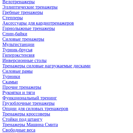
Велотренажеры
Эллиптические тренажеры
Гребные тренажеры
Степперы
Аксессуары для кардиотренажеров
Горнолыжные тренажеры
Спин-байки
Силовые тренажеры
Мультистанции
Турник-брусья
Гиперэкстензия
Инверсионные столы
Тренажеры силовые нагружаемые дисками
Силовые рамы
Турники
Скамьи
Прочие тренажеры
Рукоятки и тяги
Функциональный тренинг
Грузоблочные тренажеры
Опции для силовых тренажеров
Тренажеры кроссоверы
Стойки под штангу
Тренажеры Машина Смита
Свободные веса