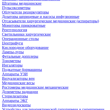
Штативы медицинские
Пульсоксиметры
Облучатели рециркуляторы
Дозаторы шприцевые и насосы инфузионные
Отсасыватели хирургические медицинские (аспираторы)
Мониторы прикроватные
Рентгенология
Светильники хирургические
Операционные столы
Центрифуги
Кислородное оборудование
Лампы-лупы
Фетальные допплеры
Тонометры
Ингаляторы
Подкатные бормашины
Аппараты УЗИ
Визуализаторы вен
Медицинские весы
Ростомеры медицинские механические
Дозиметры радиации
Стерилизаторы
Аппараты ЭКГ
Видеоэндоскопы
Устройства для терапевтической гипотермии и гипертермии