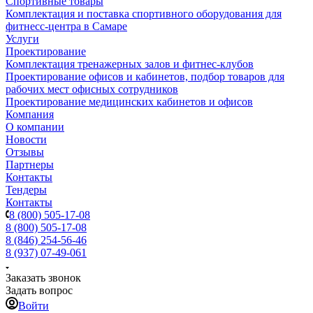
Спортивные товары
Комплектация и поставка спортивного оборудования для
фитнесс-центра в Самаре
Услуги
Проектирование
Комплектация тренажерных залов и фитнес-клубов
Проектирование офисов и кабинетов, подбор товаров для
рабочих мест офисных сотрудников
Проектирование медицинских кабинетов и офисов
Компания
О компании
Новости
Отзывы
Партнеры
Контакты
Тендеры
Контакты
8 (800) 505-17-08
8 (800) 505-17-08
8 (846) 254-56-46
8 (937) 07-49-061
Заказать звонок
Задать вопрос
Войти