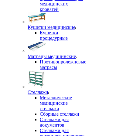
медицинских
кроватей
Кушетки медицинские
Кушетки
процедурные
Матрацы медицинские
Противопролежневые
матрасы
Стеллажи
Металлические
медицинские
стеллажи
Сборные стеллажи
Стеллажи для
документов
Стеллажи для
кухонного инвентаря