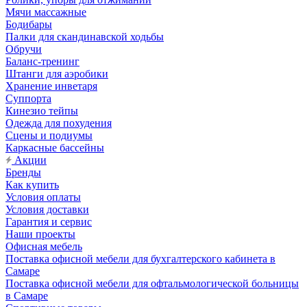
Мячи массажные
Бодибары
Палки для скандинавской ходьбы
Обручи
Баланс-тренинг
Штанги для аэробики
Хранение инветаря
Суппорта
Кинезио тейпы
Одежда для похудения
Сцены и подиумы
Каркасные бассейны
Акции
Бренды
Как купить
Условия оплаты
Условия доставки
Гарантия и сервис
Наши проекты
Офисная мебель
Поставка офисной мебели для бухгалтерского кабинета в
Самаре
Поставка офисной мебели для офтальмологической больницы
в Самаре