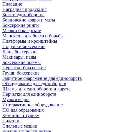
Плавание
Наградная продукция
Бокс и единоборства
Борцовские ковры и маты
Боксерские ринги
Мешки боксёрские
Манекены для бокса и борьбы
Платформы и кронштейны
Подушки боксерские
Лапы боксерские
Макивары, пады
Боксерские шлемы
Перчатки боксерские
Груши боксерские
Защитное снаряжение для единоборств
Оборудование для единоборств
Шлемы для единоборств и карате
Перчатки для единоборств
Мультимедиа
Интерактивное оборудование
ПО для образования
Кемпинг и туризм
Палатки
Спальные мешки
Коврики туристические