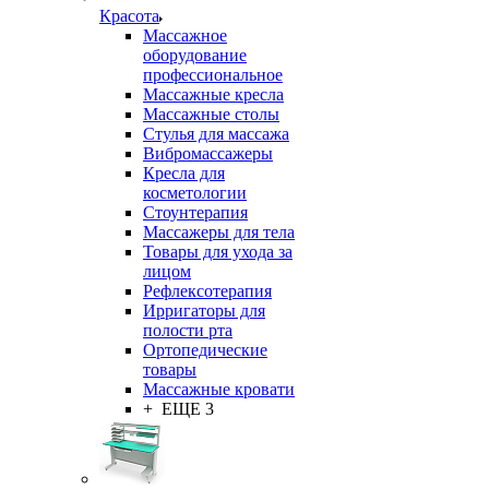
Красота
Массажное
оборудование
профессиональное
Массажные кресла
Массажные столы
Стулья для массажа
Вибромассажеры
Кресла для
косметологии
Стоунтерапия
Массажеры для тела
Товары для ухода за
лицом
Рефлексотерапия
Ирригаторы для
полости рта
Ортопедические
товары
Массажные кровати
+ ЕЩЕ 3