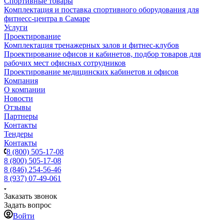
Спортивные товары
Комплектация и поставка спортивного оборудования для
фитнесс-центра в Самаре
Услуги
Проектирование
Комплектация тренажерных залов и фитнес-клубов
Проектирование офисов и кабинетов, подбор товаров для
рабочих мест офисных сотрудников
Проектирование медицинских кабинетов и офисов
Компания
О компании
Новости
Отзывы
Партнеры
Контакты
Тендеры
Контакты
8 (800) 505-17-08
8 (800) 505-17-08
8 (846) 254-56-46
8 (937) 07-49-061
Заказать звонок
Задать вопрос
Войти