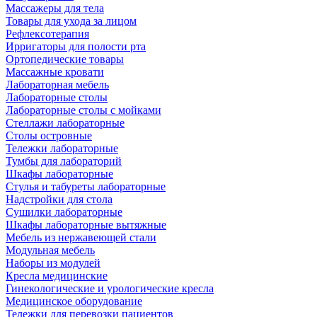
Массажеры для тела
Товары для ухода за лицом
Рефлексотерапия
Ирригаторы для полости рта
Ортопедические товары
Массажные кровати
Лабораторная мебель
Лабораторные столы
Лабораторные столы с мойками
Стеллажи лабораторные
Столы островные
Тележки лабораторные
Тумбы для лабораторий
Шкафы лабораторные
Стулья и табуреты лабораторные
Надстройки для стола
Сушилки лабораторные
Шкафы лабораторные вытяжные
Мебель из нержавеющей стали
Модульная мебель
Наборы из модулей
Кресла медицинские
Гинекологические и урологические кресла
Медицинское оборудование
Тележки для перевозки пациентов