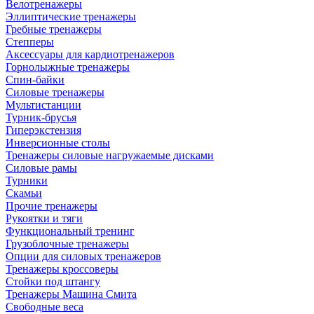
Велотренажеры
Эллиптические тренажеры
Гребные тренажеры
Степперы
Аксессуары для кардиотренажеров
Горнолыжные тренажеры
Спин-байки
Силовые тренажеры
Мультистанции
Турник-брусья
Гиперэкстензия
Инверсионные столы
Тренажеры силовые нагружаемые дисками
Силовые рамы
Турники
Скамьи
Прочие тренажеры
Рукоятки и тяги
Функциональный тренинг
Грузоблочные тренажеры
Опции для силовых тренажеров
Тренажеры кроссоверы
Стойки под штангу
Тренажеры Машина Смита
Свободные веса