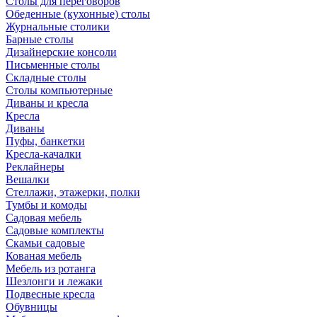
Столы для переговоров
Обеденные (кухонные) столы
Журнальные столики
Барные столы
Дизайнерские консоли
Письменные столы
Складные столы
Столы компьютерные
Диваны и кресла
Кресла
Диваны
Пуфы, банкетки
Кресла-качалки
Реклайнеры
Вешалки
Стеллажи, этажерки, полки
Тумбы и комоды
Садовая мебель
Садовые комплекты
Скамьи садовые
Кованая мебель
Мебель из ротанга
Шезлонги и лежаки
Подвесные кресла
Обувницы