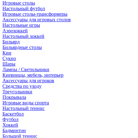
Игровые столы
Настольный футбол
Игровые столы-трансформеры
Аксессуары для игровых столов
Настольные игры
Аэрохоккей
Настольный хоккей
Бильярд
Бильярдные столы
Кии
Сукно
Шары
Лампы / Светильники
Киевницы, мебель, интерьер
Аксессуары для игроков
Средства по уходу
Треугольники
Покрывала
Игровые виды спорта
Настольный теннис
Баскетбол
Футбол
Хоккей
Бадминтон
Большой теннис