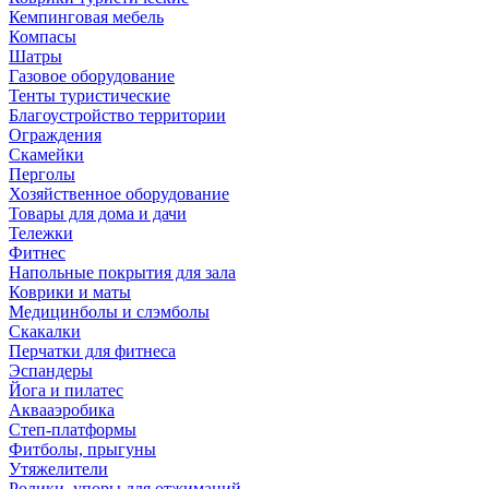
Кемпинговая мебель
Компасы
Шатры
Газовое оборудование
Тенты туристические
Благоустройство территории
Ограждения
Скамейки
Перголы
Хозяйственное оборудование
Товары для дома и дачи
Тележки
Фитнес
Напольные покрытия для зала
Коврики и маты
Медицинболы и слэмболы
Скакалки
Перчатки для фитнеса
Эспандеры
Йога и пилатес
Аквааэробика
Степ-платформы
Фитболы, прыгуны
Утяжелители
Ролики, упоры для отжиманий