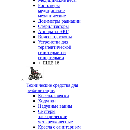
Медицинские весы
Ростомеры
медицинские
механические
Дозиметры радиации
Стерилизаторы
Аппараты ЭКГ
Видеоэндоскопы
Устройства для
терапевтической
гипотермии и
гипертермии
+ ЕЩЕ 16
Технические средства для
реабилитации
Кресла-коляски
Ходунки
Надувные ванны
Скутеры
электрические
четырехколесные
Кресла с санитарным