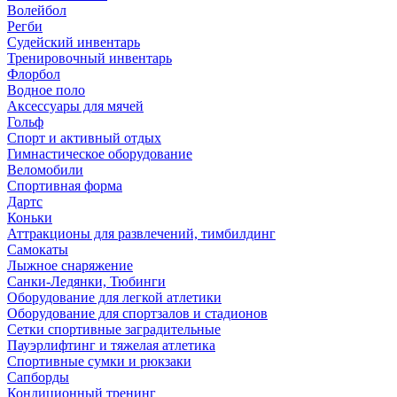
Волейбол
Регби
Судейский инвентарь
Тренировочный инвентарь
Флорбол
Водное поло
Аксессуары для мячей
Гольф
Спорт и активный отдых
Гимнастическое оборудование
Веломобили
Спортивная форма
Дартс
Коньки
Аттракционы для развлечений, тимбилдинг
Самокаты
Лыжное снаряжение
Санки-Ледянки, Тюбинги
Оборудование для легкой атлетики
Оборудование для спортзалов и стадионов
Сетки спортивные заградительные
Пауэрлифтинг и тяжелая атлетика
Спортивные сумки и рюкзаки
Сапборды
Кондиционный тренинг