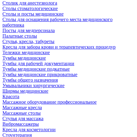
Столик для анестезиолога
Столы стоматологические
Столы и посты медицинские
Столы для оснащения рабочего места медицинского
работника
Посты для медперсонала
Палатные столы
Стулья, кресла, табуреты
Кресла для забора крови и терапевтических процедур
Тележки медицинские
Тумбы медицинские
Тумбы для рабочей документации
Тумбы медицинские подкатные
Тумбы медицинские прикроватные
Тумбы общего назначения
Умывальники хирургические
Ширмы медицинские
Красота
Массажное оборудование профессиональное
Массажные кресла
Массажные столы
Стулья для массажа
Вибромассажеры
Кресла для косметологии
Стоунтерапия