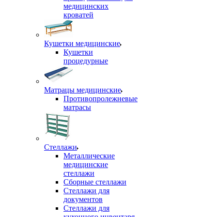
медицинских
кроватей
Кушетки медицинские
Кушетки
процедурные
Матрацы медицинские
Противопролежневые
матрасы
Стеллажи
Металлические
медицинские
стеллажи
Сборные стеллажи
Стеллажи для
документов
Стеллажи для
кухонного инвентаря