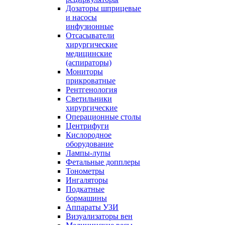
Дозаторы шприцевые
и насосы
инфузионные
Отсасыватели
хирургические
медицинские
(аспираторы)
Мониторы
прикроватные
Рентгенология
Светильники
хирургические
Операционные столы
Центрифуги
Кислородное
оборудование
Лампы-лупы
Фетальные допплеры
Тонометры
Ингаляторы
Подкатные
бормашины
Аппараты УЗИ
Визуализаторы вен