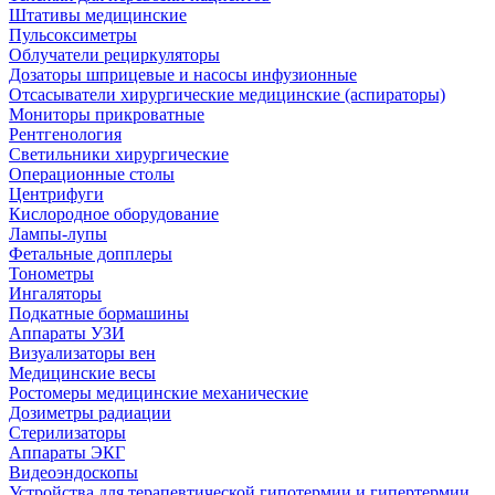
Штативы медицинские
Пульсоксиметры
Облучатели рециркуляторы
Дозаторы шприцевые и насосы инфузионные
Отсасыватели хирургические медицинские (аспираторы)
Мониторы прикроватные
Рентгенология
Светильники хирургические
Операционные столы
Центрифуги
Кислородное оборудование
Лампы-лупы
Фетальные допплеры
Тонометры
Ингаляторы
Подкатные бормашины
Аппараты УЗИ
Визуализаторы вен
Медицинские весы
Ростомеры медицинские механические
Дозиметры радиации
Стерилизаторы
Аппараты ЭКГ
Видеоэндоскопы
Устройства для терапевтической гипотермии и гипертермии