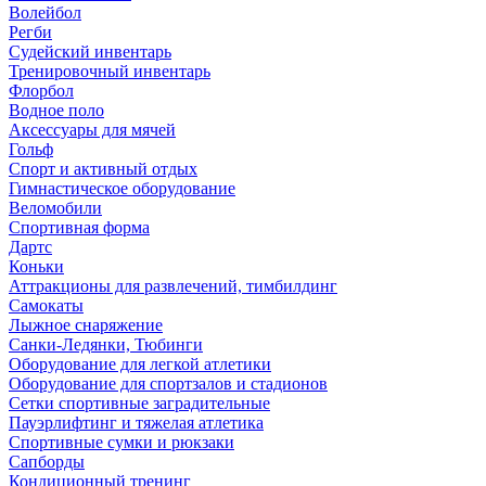
Волейбол
Регби
Судейский инвентарь
Тренировочный инвентарь
Флорбол
Водное поло
Аксессуары для мячей
Гольф
Спорт и активный отдых
Гимнастическое оборудование
Веломобили
Спортивная форма
Дартс
Коньки
Аттракционы для развлечений, тимбилдинг
Самокаты
Лыжное снаряжение
Санки-Ледянки, Тюбинги
Оборудование для легкой атлетики
Оборудование для спортзалов и стадионов
Сетки спортивные заградительные
Пауэрлифтинг и тяжелая атлетика
Спортивные сумки и рюкзаки
Сапборды
Кондиционный тренинг