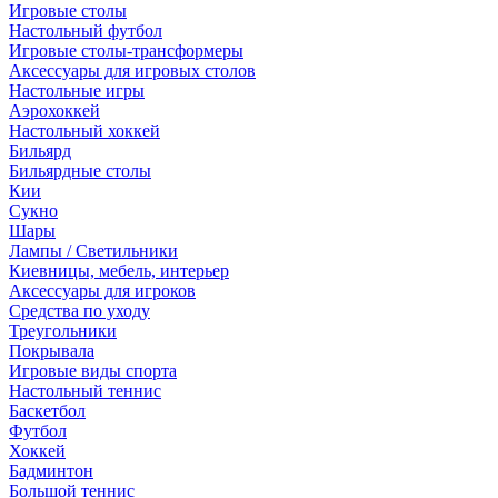
Игровые столы
Настольный футбол
Игровые столы-трансформеры
Аксессуары для игровых столов
Настольные игры
Аэрохоккей
Настольный хоккей
Бильярд
Бильярдные столы
Кии
Сукно
Шары
Лампы / Светильники
Киевницы, мебель, интерьер
Аксессуары для игроков
Средства по уходу
Треугольники
Покрывала
Игровые виды спорта
Настольный теннис
Баскетбол
Футбол
Хоккей
Бадминтон
Большой теннис