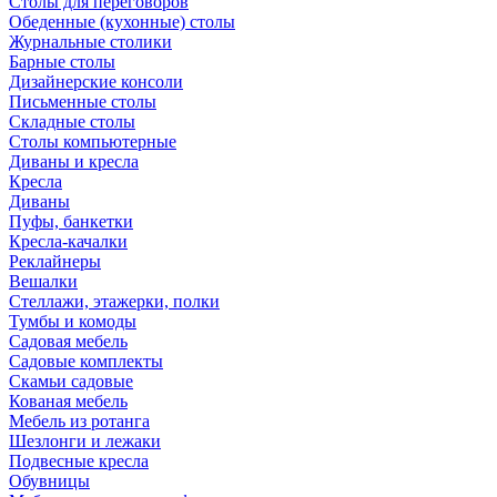
Столы для переговоров
Обеденные (кухонные) столы
Журнальные столики
Барные столы
Дизайнерские консоли
Письменные столы
Складные столы
Столы компьютерные
Диваны и кресла
Кресла
Диваны
Пуфы, банкетки
Кресла-качалки
Реклайнеры
Вешалки
Стеллажи, этажерки, полки
Тумбы и комоды
Садовая мебель
Садовые комплекты
Скамьи садовые
Кованая мебель
Мебель из ротанга
Шезлонги и лежаки
Подвесные кресла
Обувницы