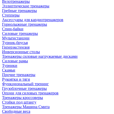
Велотренажеры
Эллиптические тренажеры
Гребные тренажеры
Степперы
Аксессуары для кардиотренажеров
Горнолыжные тренажеры
Спин-байки
Силовые тренажеры
Мультистанции
Турник-брусья
Гиперэкстензия
Инверсионные столы
Тренажеры силовые нагружаемые дисками
Силовые рамы
Турники
Скамьи
Прочие тренажеры
Рукоятки и тяги
Функциональный тренинг
Грузоблочные тренажеры
Опции для силовых тренажеров
Тренажеры кроссоверы
Стойки под штангу
Тренажеры Машина Смита
Свободные веса