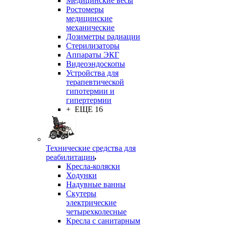
Медицинские весы
Ростомеры
медицинские
механические
Дозиметры радиации
Стерилизаторы
Аппараты ЭКГ
Видеоэндоскопы
Устройства для
терапевтической
гипотермии и
гипертермии
+ ЕЩЕ 16
Технические средства для
реабилитации
Кресла-коляски
Ходунки
Надувные ванны
Скутеры
электрические
четырехколесные
Кресла с санитарным