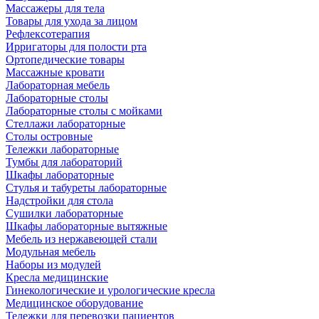
Массажеры для тела
Товары для ухода за лицом
Рефлексотерапия
Ирригаторы для полости рта
Ортопедические товары
Массажные кровати
Лабораторная мебель
Лабораторные столы
Лабораторные столы с мойками
Стеллажи лабораторные
Столы островные
Тележки лабораторные
Тумбы для лабораторий
Шкафы лабораторные
Стулья и табуреты лабораторные
Надстройки для стола
Сушилки лабораторные
Шкафы лабораторные вытяжные
Мебель из нержавеющей стали
Модульная мебель
Наборы из модулей
Кресла медицинские
Гинекологические и урологические кресла
Медицинское оборудование
Тележки для перевозки пациентов