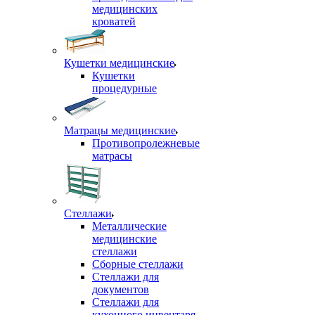
медицинских
кроватей
Кушетки медицинские
Кушетки
процедурные
Матрацы медицинские
Противопролежневые
матрасы
Стеллажи
Металлические
медицинские
стеллажи
Сборные стеллажи
Стеллажи для
документов
Стеллажи для
кухонного инвентаря