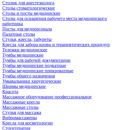
Столик для анестезиолога
Столы стоматологические
Столы и посты медицинские
Столы для оснащения рабочего места медицинского
работника
Посты для медперсонала
Палатные столы
Стулья, кресла, табуреты
Кресла для забора крови и терапевтических процедур
Тележки медицинские
Тумбы медицинские
Тумбы для рабочей документации
Тумбы медицинские подкатные
Тумбы медицинские прикроватные
Тумбы общего назначения
Умывальники хирургические
Ширмы медицинские
Красота
Массажное оборудование профессиональное
Массажные кресла
Массажные столы
Стулья для массажа
Вибромассажеры
Кресла для косметологии
Стоунтерапия