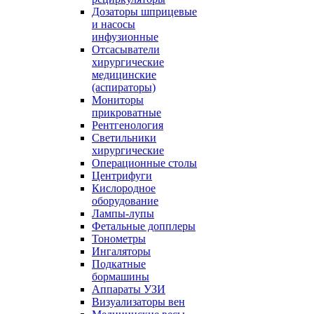
Дозаторы шприцевые
и насосы
инфузионные
Отсасыватели
хирургические
медицинские
(аспираторы)
Мониторы
прикроватные
Рентгенология
Светильники
хирургические
Операционные столы
Центрифуги
Кислородное
оборудование
Лампы-лупы
Фетальные допплеры
Тонометры
Ингаляторы
Подкатные
бормашины
Аппараты УЗИ
Визуализаторы вен