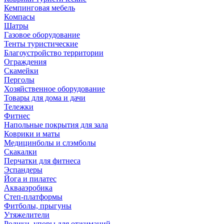
Кемпинговая мебель
Компасы
Шатры
Газовое оборудование
Тенты туристические
Благоустройство территории
Ограждения
Скамейки
Перголы
Хозяйственное оборудование
Товары для дома и дачи
Тележки
Фитнес
Напольные покрытия для зала
Коврики и маты
Медицинболы и слэмболы
Скакалки
Перчатки для фитнеса
Эспандеры
Йога и пилатес
Аквааэробика
Степ-платформы
Фитболы, прыгуны
Утяжелители
Ролики, упоры для отжиманий