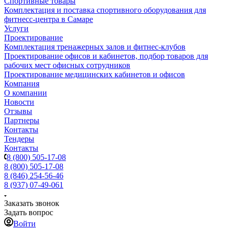
Спортивные товары
Комплектация и поставка спортивного оборудования для
фитнесс-центра в Самаре
Услуги
Проектирование
Комплектация тренажерных залов и фитнес-клубов
Проектирование офисов и кабинетов, подбор товаров для
рабочих мест офисных сотрудников
Проектирование медицинских кабинетов и офисов
Компания
О компании
Новости
Отзывы
Партнеры
Контакты
Тендеры
Контакты
8 (800) 505-17-08
8 (800) 505-17-08
8 (846) 254-56-46
8 (937) 07-49-061
Заказать звонок
Задать вопрос
Войти