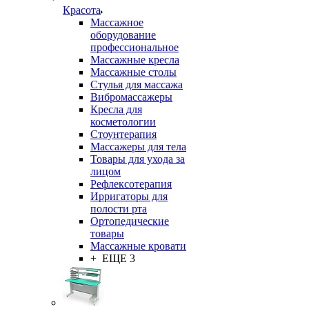
Красота
Массажное
оборудование
профессиональное
Массажные кресла
Массажные столы
Стулья для массажа
Вибромассажеры
Кресла для
косметологии
Стоунтерапия
Массажеры для тела
Товары для ухода за
лицом
Рефлексотерапия
Ирригаторы для
полости рта
Ортопедические
товары
Массажные кровати
+ ЕЩЕ 3