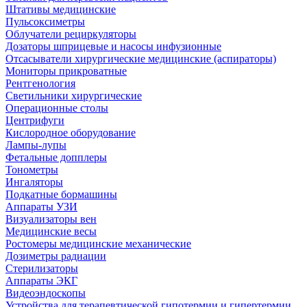
Штативы медицинские
Пульсоксиметры
Облучатели рециркуляторы
Дозаторы шприцевые и насосы инфузионные
Отсасыватели хирургические медицинские (аспираторы)
Мониторы прикроватные
Рентгенология
Светильники хирургические
Операционные столы
Центрифуги
Кислородное оборудование
Лампы-лупы
Фетальные допплеры
Тонометры
Ингаляторы
Подкатные бормашины
Аппараты УЗИ
Визуализаторы вен
Медицинские весы
Ростомеры медицинские механические
Дозиметры радиации
Стерилизаторы
Аппараты ЭКГ
Видеоэндоскопы
Устройства для терапевтической гипотермии и гипертермии