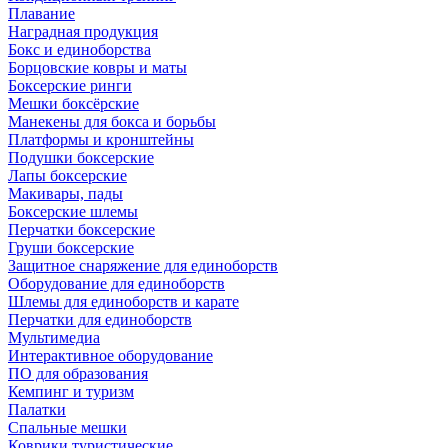
Плавание
Наградная продукция
Бокс и единоборства
Борцовские ковры и маты
Боксерские ринги
Мешки боксёрские
Манекены для бокса и борьбы
Платформы и кронштейны
Подушки боксерские
Лапы боксерские
Макивары, пады
Боксерские шлемы
Перчатки боксерские
Груши боксерские
Защитное снаряжение для единоборств
Оборудование для единоборств
Шлемы для единоборств и карате
Перчатки для единоборств
Мультимедиа
Интерактивное оборудование
ПО для образования
Кемпинг и туризм
Палатки
Спальные мешки
Коврики туристические