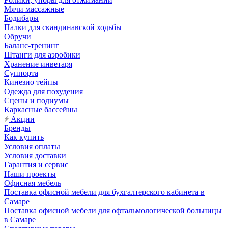
Мячи массажные
Бодибары
Палки для скандинавской ходьбы
Обручи
Баланс-тренинг
Штанги для аэробики
Хранение инветаря
Суппорта
Кинезио тейпы
Одежда для похудения
Сцены и подиумы
Каркасные бассейны
Акции
Бренды
Как купить
Условия оплаты
Условия доставки
Гарантия и сервис
Наши проекты
Офисная мебель
Поставка офисной мебели для бухгалтерского кабинета в
Самаре
Поставка офисной мебели для офтальмологической больницы
в Самаре