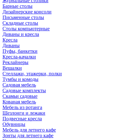
Журнальные столики
Барные столы
Дизайнерские консоли
Письменные столы
Складные столы
Столы компьютерные
Диваны и кресла
Кресла
Диваны
Пуфы, банкетки
Кресла-качалки
Реклайнеры
Вешалки
Стеллажи, этажерки, полки
Тумбы и комоды
Садовая мебель
Садовые комплекты
Скамьи садовые
Кованая мебель
Мебель из ротанга
Шезлонги и лежаки
Подвесные кресла
Обувницы
Мебель для летнего кафе
Зонты для летнего кафе