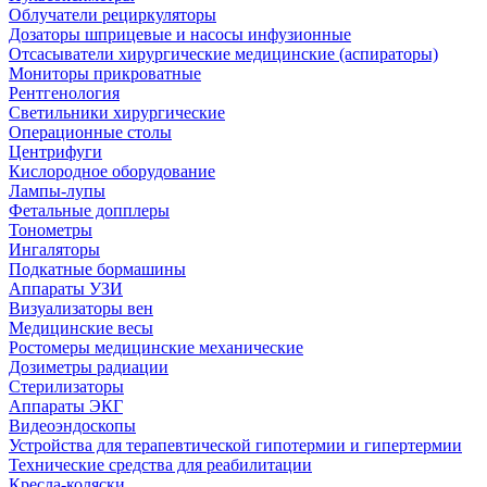
Облучатели рециркуляторы
Дозаторы шприцевые и насосы инфузионные
Отсасыватели хирургические медицинские (аспираторы)
Мониторы прикроватные
Рентгенология
Светильники хирургические
Операционные столы
Центрифуги
Кислородное оборудование
Лампы-лупы
Фетальные допплеры
Тонометры
Ингаляторы
Подкатные бормашины
Аппараты УЗИ
Визуализаторы вен
Медицинские весы
Ростомеры медицинские механические
Дозиметры радиации
Стерилизаторы
Аппараты ЭКГ
Видеоэндоскопы
Устройства для терапевтической гипотермии и гипертермии
Технические средства для реабилитации
Кресла-коляски