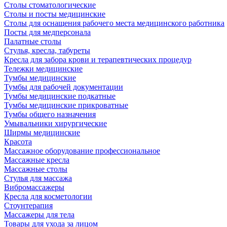
Столы стоматологические
Столы и посты медицинские
Столы для оснащения рабочего места медицинского работника
Посты для медперсонала
Палатные столы
Стулья, кресла, табуреты
Кресла для забора крови и терапевтических процедур
Тележки медицинские
Тумбы медицинские
Тумбы для рабочей документации
Тумбы медицинские подкатные
Тумбы медицинские прикроватные
Тумбы общего назначения
Умывальники хирургические
Ширмы медицинские
Красота
Массажное оборудование профессиональное
Массажные кресла
Массажные столы
Стулья для массажа
Вибромассажеры
Кресла для косметологии
Стоунтерапия
Массажеры для тела
Товары для ухода за лицом