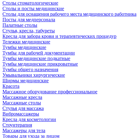
Столы стоматологические
Столы и посты медицинские
Столы для оснащения рабочего места медицинского работника
Посты для медперсонала
Палатные столы
Стулья, кресла, табуреты
Кресла для забора крови и терапевтических процедур
Тележки медицинские
Тумбы медицинские
Тумбы для рабочей документации
Тумбы медицинские подкатные
Тумбы медицинские прикроватные
Тумбы общего назначения
Умывальники хирургические
Ширмы медицинские
Красота
Массажное оборудование профессиональное
Массажные кресла
Массажные столы
Стулья для массажа
Вибромассажеры
Кресла для косметологии
Стоунтерапия
Массажеры для тела
Товары для ухода за лицом