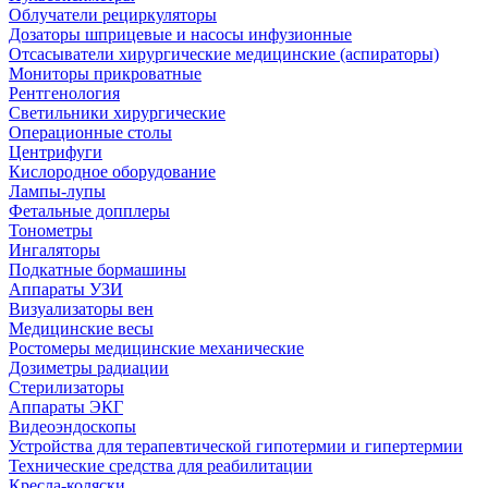
Облучатели рециркуляторы
Дозаторы шприцевые и насосы инфузионные
Отсасыватели хирургические медицинские (аспираторы)
Мониторы прикроватные
Рентгенология
Светильники хирургические
Операционные столы
Центрифуги
Кислородное оборудование
Лампы-лупы
Фетальные допплеры
Тонометры
Ингаляторы
Подкатные бормашины
Аппараты УЗИ
Визуализаторы вен
Медицинские весы
Ростомеры медицинские механические
Дозиметры радиации
Стерилизаторы
Аппараты ЭКГ
Видеоэндоскопы
Устройства для терапевтической гипотермии и гипертермии
Технические средства для реабилитации
Кресла-коляски