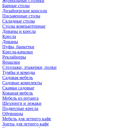
Журнальные столики
Барные столы
Дизайнерские консоли
Письменные столы
Складные столы
Столы компьютерные
Диваны и кресла
Кресла
Диваны
Пуфы, банкетки
Кресла-качалки
Реклайнеры
Вешалки
Стеллажи, этажерки, полки
Тумбы и комоды
Садовая мебель
Садовые комплекты
Скамьи садовые
Кованая мебель
Мебель из ротанга
Шезлонги и лежаки
Подвесные кресла
Обувницы
Мебель для летнего кафе
Зонты для летнего кафе