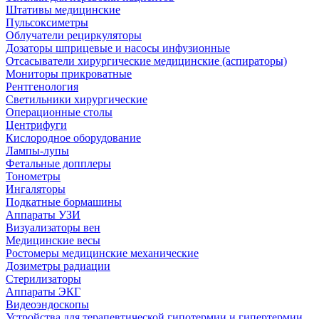
Штативы медицинские
Пульсоксиметры
Облучатели рециркуляторы
Дозаторы шприцевые и насосы инфузионные
Отсасыватели хирургические медицинские (аспираторы)
Мониторы прикроватные
Рентгенология
Светильники хирургические
Операционные столы
Центрифуги
Кислородное оборудование
Лампы-лупы
Фетальные допплеры
Тонометры
Ингаляторы
Подкатные бормашины
Аппараты УЗИ
Визуализаторы вен
Медицинские весы
Ростомеры медицинские механические
Дозиметры радиации
Стерилизаторы
Аппараты ЭКГ
Видеоэндоскопы
Устройства для терапевтической гипотермии и гипертермии