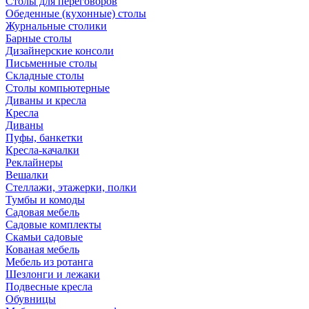
Столы для переговоров
Обеденные (кухонные) столы
Журнальные столики
Барные столы
Дизайнерские консоли
Письменные столы
Складные столы
Столы компьютерные
Диваны и кресла
Кресла
Диваны
Пуфы, банкетки
Кресла-качалки
Реклайнеры
Вешалки
Стеллажи, этажерки, полки
Тумбы и комоды
Садовая мебель
Садовые комплекты
Скамьи садовые
Кованая мебель
Мебель из ротанга
Шезлонги и лежаки
Подвесные кресла
Обувницы