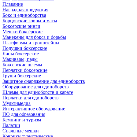
Плавание
Наградная продукция
Бокс и единоборства
Борцовские ковры и маты
Боксерские ринги
Мешки боксёрские
Манекены для бокса и борьбы
Платформы и кронштейны
Подушки боксерские
Лапы боксерские
Макивары, пады
Боксерские шлемы
Перчатки боксерские
Груши боксерские
Защитное снаряжение для единоборств
Оборудование для единоборств
Шлемы для единоборств и карате
Перчатки для единоборств
Мультимедиа
Интерактивное оборудование
ПО для образования
Кемпинг и туризм
Палатки
Спальные мешки
Коврики туристические