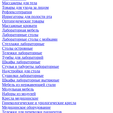
Массажеры для тела
Товары для ухода за лицом
Рефлексотерапия
Ирригаторы для полости рта
Ортопедические товары
Массажные кровати
Лабораторная мебель
Лабораторные столы
Лабораторные столы с мойками
Стеллажи лабораторные
Столы островные
Тележки лабораторные
Тумбы для лабораторий
Шкафы лабораторные
Стулья и табуреты лабораторные
Надстройки для стола
Сушилки лабораторные
Шкафы лабораторные вытяжные
Мебель из нержавеющей стали
Модульная мебель
Наборы из модулей
Кресла медицинские
Гинекологические и урологические кресла
Медицинское оборудование
Тележки для перевозки пациентов