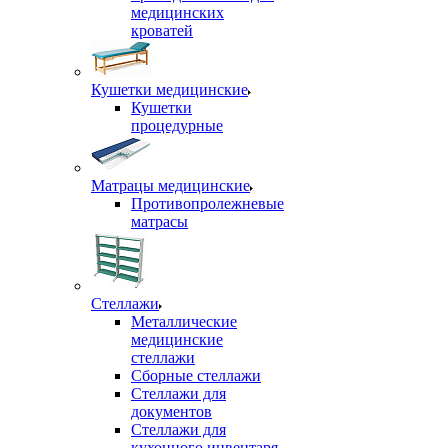
медицинских
кроватей
Кушетки медицинские
Кушетки
процедурные
Матрацы медицинские
Противопролежневые
матрасы
Стеллажи
Металлические
медицинские
стеллажи
Сборные стеллажи
Стеллажи для
документов
Стеллажи для
кухонного инвентаря