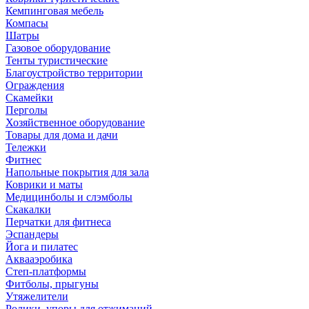
Кемпинговая мебель
Компасы
Шатры
Газовое оборудование
Тенты туристические
Благоустройство территории
Ограждения
Скамейки
Перголы
Хозяйственное оборудование
Товары для дома и дачи
Тележки
Фитнес
Напольные покрытия для зала
Коврики и маты
Медицинболы и слэмболы
Скакалки
Перчатки для фитнеса
Эспандеры
Йога и пилатес
Аквааэробика
Степ-платформы
Фитболы, прыгуны
Утяжелители
Ролики, упоры для отжиманий