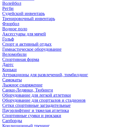
Волейбол
Регби
Судейский инвентарь
Тренировочный инвентарь
Флорбол
Водное поло
Аксессуары для мячей
Гольф
Спорт и активный отдых
Гимнастическое оборудование
Веломобили
Спортивная форма
Дартс
Коньки
Аттракционы для развлечений, тимбилдинг
Самокаты
Лыжное снаряжение
Санки-Ледянки, Тюбинги
Оборудование для легкой атлетики
Оборудование для спортзалов и стадионов
Сетки спортивные заградительные
Пауэрлифтинг и тяжелая атлетика
Спортивные сумки и рюкзаки
Сапборды
Кондиционный тренинг