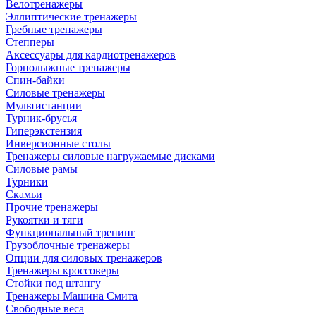
Велотренажеры
Эллиптические тренажеры
Гребные тренажеры
Степперы
Аксессуары для кардиотренажеров
Горнолыжные тренажеры
Спин-байки
Силовые тренажеры
Мультистанции
Турник-брусья
Гиперэкстензия
Инверсионные столы
Тренажеры силовые нагружаемые дисками
Силовые рамы
Турники
Скамьи
Прочие тренажеры
Рукоятки и тяги
Функциональный тренинг
Грузоблочные тренажеры
Опции для силовых тренажеров
Тренажеры кроссоверы
Стойки под штангу
Тренажеры Машина Смита
Свободные веса