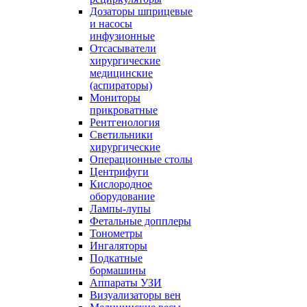
Дозаторы шприцевые
и насосы
инфузионные
Отсасыватели
хирургические
медицинские
(аспираторы)
Мониторы
прикроватные
Рентгенология
Светильники
хирургические
Операционные столы
Центрифуги
Кислородное
оборудование
Лампы-лупы
Фетальные допплеры
Тонометры
Ингаляторы
Подкатные
бормашины
Аппараты УЗИ
Визуализаторы вен