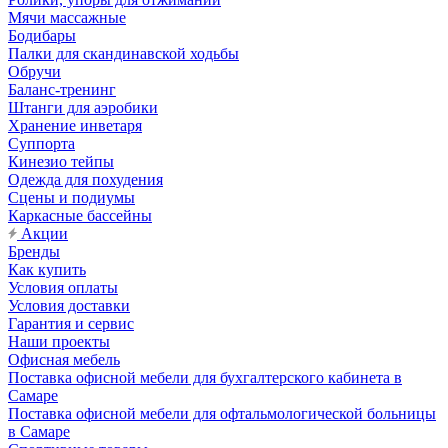
Мячи массажные
Бодибары
Палки для скандинавской ходьбы
Обручи
Баланс-тренинг
Штанги для аэробики
Хранение инветаря
Суппорта
Кинезио тейпы
Одежда для похудения
Сцены и подиумы
Каркасные бассейны
Акции
Бренды
Как купить
Условия оплаты
Условия доставки
Гарантия и сервис
Наши проекты
Офисная мебель
Поставка офисной мебели для бухгалтерского кабинета в
Самаре
Поставка офисной мебели для офтальмологической больницы
в Самаре