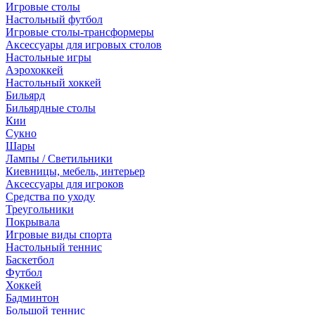
Игровые столы
Настольный футбол
Игровые столы-трансформеры
Аксессуары для игровых столов
Настольные игры
Аэрохоккей
Настольный хоккей
Бильярд
Бильярдные столы
Кии
Сукно
Шары
Лампы / Светильники
Киевницы, мебель, интерьер
Аксессуары для игроков
Средства по уходу
Треугольники
Покрывала
Игровые виды спорта
Настольный теннис
Баскетбол
Футбол
Хоккей
Бадминтон
Большой теннис