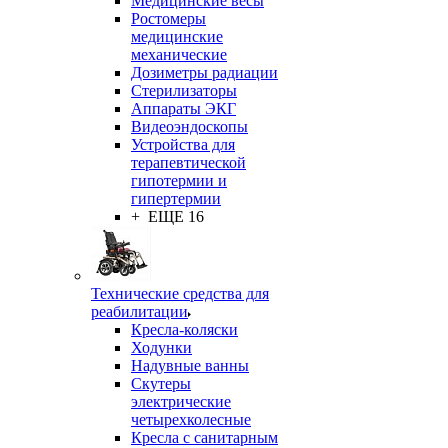
Медицинские весы
Ростомеры
медицинские
механические
Дозиметры радиации
Стерилизаторы
Аппараты ЭКГ
Видеоэндоскопы
Устройства для
терапевтической
гипотермии и
гипертермии
+ ЕЩЕ 16
Технические средства для
реабилитации
Кресла-коляски
Ходунки
Надувные ванны
Скутеры
электрические
четырехколесные
Кресла с санитарным