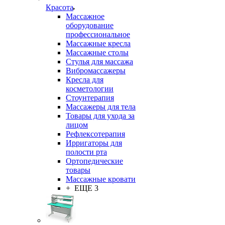
Красота
Массажное
оборудование
профессиональное
Массажные кресла
Массажные столы
Стулья для массажа
Вибромассажеры
Кресла для
косметологии
Стоунтерапия
Массажеры для тела
Товары для ухода за
лицом
Рефлексотерапия
Ирригаторы для
полости рта
Ортопедические
товары
Массажные кровати
+ ЕЩЕ 3