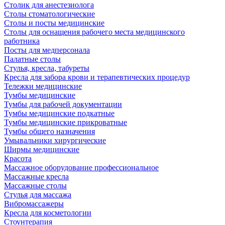
Столик для анестезиолога
Столы стоматологические
Столы и посты медицинские
Столы для оснащения рабочего места медицинского
работника
Посты для медперсонала
Палатные столы
Стулья, кресла, табуреты
Кресла для забора крови и терапевтических процедур
Тележки медицинские
Тумбы медицинские
Тумбы для рабочей документации
Тумбы медицинские подкатные
Тумбы медицинские прикроватные
Тумбы общего назначения
Умывальники хирургические
Ширмы медицинские
Красота
Массажное оборудование профессиональное
Массажные кресла
Массажные столы
Стулья для массажа
Вибромассажеры
Кресла для косметологии
Стоунтерапия