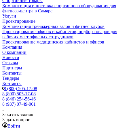
Спортивные товары
Комплектация и поставка спортивного оборудования для
фитнесс-центра в Самаре
Услуги
Проектирование
Комплектация тренажерных залов и фитнес-клубов
Проектирование офисов и кабинетов, подбор товаров для
рабочих мест офисных сотрудников
Проектирование медицинских кабинетов и офисов
Компания
О компании
Новости
Отзывы
Партнеры
Контакты
Тендеры
Контакты
8 (800) 505-17-08
8 (800) 505-17-08
8 (846) 254-56-46
8 (937) 07-49-061
Заказать звонок
Задать вопрос
Войти