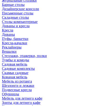
Журнальные столики
Барные столы
Дизайнерские консоли
Письменные столы
Складные столы
Столы компьютерные
Диваны и кресла
Кресла
Диваны
Пуфы, банкетки
Кресла-качалки
Реклайнеры
Вешалки
Стеллажи, этажерки, полки
Тумбы и комоды
Садовая мебель
Садовые комплекты
Скамьи садовые
Кованая мебель
Мебель из ротанга
Шезлонги и лежаки
Подвесные кресла
Обувницы
Мебель для летнего кафе
Зонты для летнего кафе