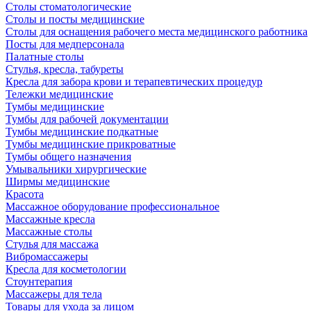
Столы стоматологические
Столы и посты медицинские
Столы для оснащения рабочего места медицинского работника
Посты для медперсонала
Палатные столы
Стулья, кресла, табуреты
Кресла для забора крови и терапевтических процедур
Тележки медицинские
Тумбы медицинские
Тумбы для рабочей документации
Тумбы медицинские подкатные
Тумбы медицинские прикроватные
Тумбы общего назначения
Умывальники хирургические
Ширмы медицинские
Красота
Массажное оборудование профессиональное
Массажные кресла
Массажные столы
Стулья для массажа
Вибромассажеры
Кресла для косметологии
Стоунтерапия
Массажеры для тела
Товары для ухода за лицом