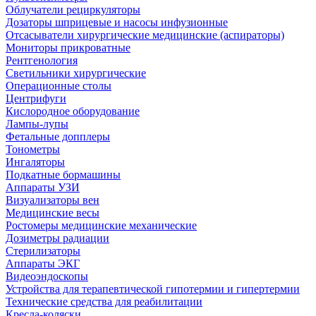
Облучатели рециркуляторы
Дозаторы шприцевые и насосы инфузионные
Отсасыватели хирургические медицинские (аспираторы)
Мониторы прикроватные
Рентгенология
Светильники хирургические
Операционные столы
Центрифуги
Кислородное оборудование
Лампы-лупы
Фетальные допплеры
Тонометры
Ингаляторы
Подкатные бормашины
Аппараты УЗИ
Визуализаторы вен
Медицинские весы
Ростомеры медицинские механические
Дозиметры радиации
Стерилизаторы
Аппараты ЭКГ
Видеоэндоскопы
Устройства для терапевтической гипотермии и гипертермии
Технические средства для реабилитации
Кресла-коляски