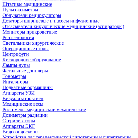
Штативы медицинские
Пульсоксиметры
Облучатели рециркуляторы
Дозаторы шприцевые и насосы инфузионные
Отсасыватели хирургические медицинские (аспираторы)
Мониторы прикроватные
Рентгенология
Светильники хирургические
Операционные столы
Центрифуги
Кислородное оборудование
Лампы-лупы
Фетальные допплеры
Тонометры
Ингаляторы
Подкатные бормашины
Аппараты УЗИ
Визуализаторы вен
Медицинские весы
Ростомеры медицинские механические
Дозиметры радиации
Стерилизаторы
Аппараты ЭКГ
Видеоэндоскопы
Устройства для терапевтической гипотермии и гипертермии