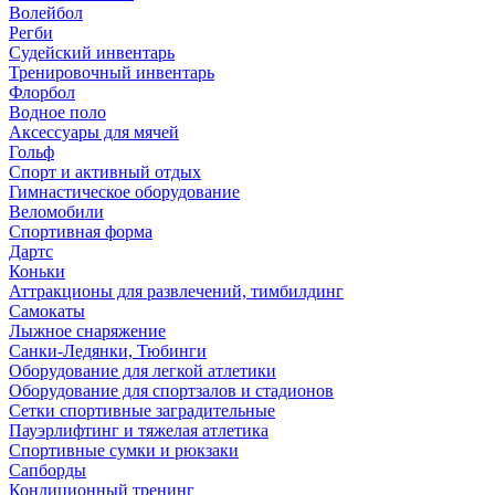
Волейбол
Регби
Судейский инвентарь
Тренировочный инвентарь
Флорбол
Водное поло
Аксессуары для мячей
Гольф
Спорт и активный отдых
Гимнастическое оборудование
Веломобили
Спортивная форма
Дартс
Коньки
Аттракционы для развлечений, тимбилдинг
Самокаты
Лыжное снаряжение
Санки-Ледянки, Тюбинги
Оборудование для легкой атлетики
Оборудование для спортзалов и стадионов
Сетки спортивные заградительные
Пауэрлифтинг и тяжелая атлетика
Спортивные сумки и рюкзаки
Сапборды
Кондиционный тренинг