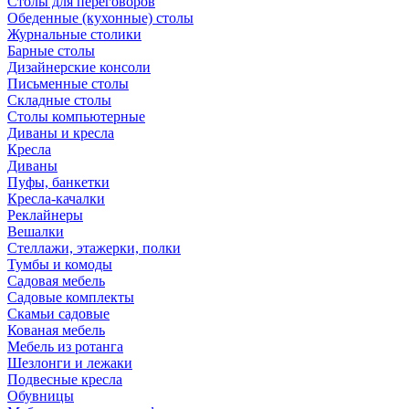
Столы для переговоров
Обеденные (кухонные) столы
Журнальные столики
Барные столы
Дизайнерские консоли
Письменные столы
Складные столы
Столы компьютерные
Диваны и кресла
Кресла
Диваны
Пуфы, банкетки
Кресла-качалки
Реклайнеры
Вешалки
Стеллажи, этажерки, полки
Тумбы и комоды
Садовая мебель
Садовые комплекты
Скамьи садовые
Кованая мебель
Мебель из ротанга
Шезлонги и лежаки
Подвесные кресла
Обувницы