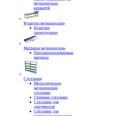
медицинских
кроватей
Кушетки медицинские
Кушетки
процедурные
Матрацы медицинские
Противопролежневые
матрасы
Стеллажи
Металлические
медицинские
стеллажи
Сборные стеллажи
Стеллажи для
документов
Стеллажи для
кухонного инвентаря