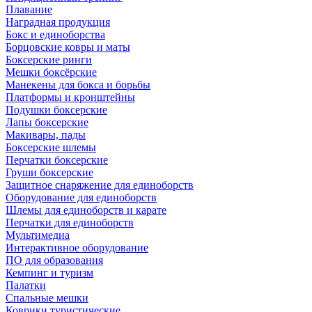
Плавание
Наградная продукция
Бокс и единоборства
Борцовские ковры и маты
Боксерские ринги
Мешки боксёрские
Манекены для бокса и борьбы
Платформы и кронштейны
Подушки боксерские
Лапы боксерские
Макивары, пады
Боксерские шлемы
Перчатки боксерские
Груши боксерские
Защитное снаряжение для единоборств
Оборудование для единоборств
Шлемы для единоборств и карате
Перчатки для единоборств
Мультимедиа
Интерактивное оборудование
ПО для образования
Кемпинг и туризм
Палатки
Спальные мешки
Коврики туристические