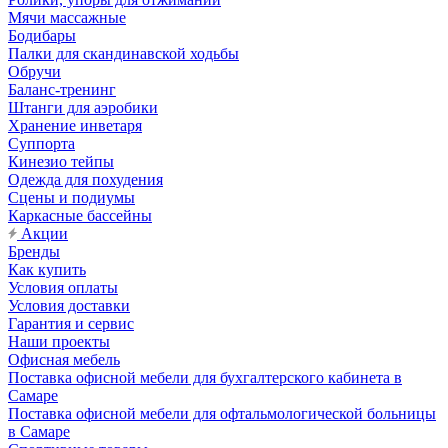
Мячи массажные
Бодибары
Палки для скандинавской ходьбы
Обручи
Баланс-тренинг
Штанги для аэробики
Хранение инветаря
Суппорта
Кинезио тейпы
Одежда для похудения
Сцены и подиумы
Каркасные бассейны
Акции
Бренды
Как купить
Условия оплаты
Условия доставки
Гарантия и сервис
Наши проекты
Офисная мебель
Поставка офисной мебели для бухгалтерского кабинета в
Самаре
Поставка офисной мебели для офтальмологической больницы
в Самаре