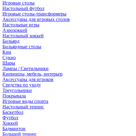
Игровые столы
Настольный футбол
Игровые столы-трансформеры
Аксессуары для игровых столов
Настольные игры
Аэрохоккей
Настольный хоккей
Бильярд
Бильярдные столы
Кии
Сукно
Шары
Лампы / Светильники
Киевницы, мебель, интерьер
Аксессуары для игроков
Средства по уходу
Треугольники
Покрывала
Игровые виды спорта
Настольный теннис
Баскетбол
Футбол
Хоккей
Бадминтон
Большой теннис