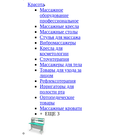
Красота
Массажное
оборудование
профессиональное
Массажные кресла
Массажные столы
Стулья для массажа
Вибромассажеры
Кресла для
косметологии
Стоунтерапия
Массажеры для тела
Товары для ухода за
лицом
Рефлексотерапия
Ирригаторы для
полости рта
Ортопедические
товары
Массажные кровати
+ ЕЩЕ 3