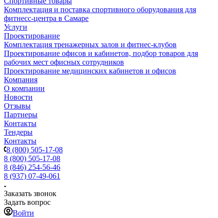
Спортивные товары
Комплектация и поставка спортивного оборудования для
фитнесс-центра в Самаре
Услуги
Проектирование
Комплектация тренажерных залов и фитнес-клубов
Проектирование офисов и кабинетов, подбор товаров для
рабочих мест офисных сотрудников
Проектирование медицинских кабинетов и офисов
Компания
О компании
Новости
Отзывы
Партнеры
Контакты
Тендеры
Контакты
8 (800) 505-17-08
8 (800) 505-17-08
8 (846) 254-56-46
8 (937) 07-49-061
Заказать звонок
Задать вопрос
Войти