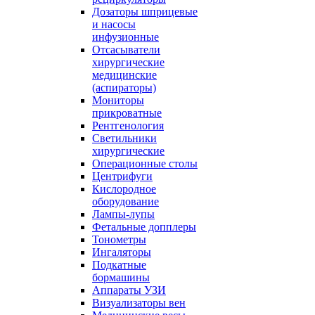
Дозаторы шприцевые
и насосы
инфузионные
Отсасыватели
хирургические
медицинские
(аспираторы)
Мониторы
прикроватные
Рентгенология
Светильники
хирургические
Операционные столы
Центрифуги
Кислородное
оборудование
Лампы-лупы
Фетальные допплеры
Тонометры
Ингаляторы
Подкатные
бормашины
Аппараты УЗИ
Визуализаторы вен