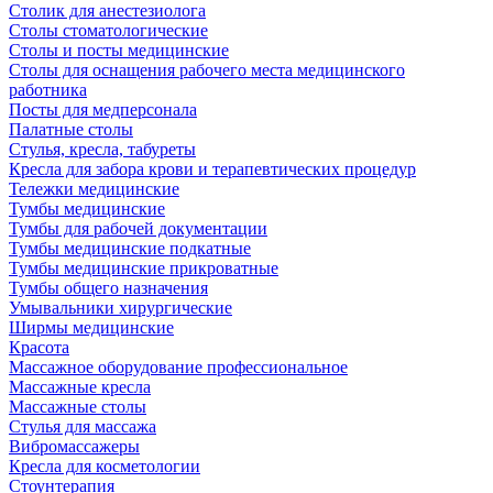
Столик для анестезиолога
Столы стоматологические
Столы и посты медицинские
Столы для оснащения рабочего места медицинского
работника
Посты для медперсонала
Палатные столы
Стулья, кресла, табуреты
Кресла для забора крови и терапевтических процедур
Тележки медицинские
Тумбы медицинские
Тумбы для рабочей документации
Тумбы медицинские подкатные
Тумбы медицинские прикроватные
Тумбы общего назначения
Умывальники хирургические
Ширмы медицинские
Красота
Массажное оборудование профессиональное
Массажные кресла
Массажные столы
Стулья для массажа
Вибромассажеры
Кресла для косметологии
Стоунтерапия