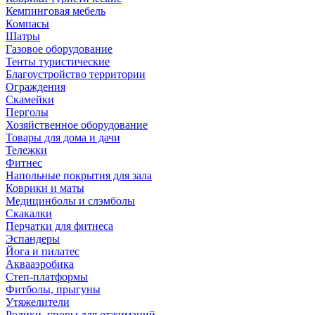
Кемпинговая мебель
Компасы
Шатры
Газовое оборудование
Тенты туристические
Благоустройство территории
Ограждения
Скамейки
Перголы
Хозяйственное оборудование
Товары для дома и дачи
Тележки
Фитнес
Напольные покрытия для зала
Коврики и маты
Медицинболы и слэмболы
Скакалки
Перчатки для фитнеса
Эспандеры
Йога и пилатес
Аквааэробика
Степ-платформы
Фитболы, прыгуны
Утяжелители
Ролики, упоры для отжиманий