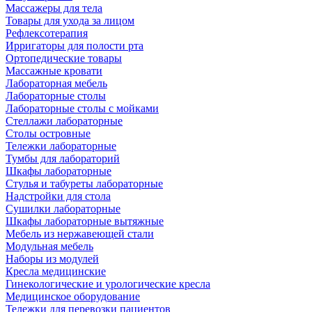
Массажеры для тела
Товары для ухода за лицом
Рефлексотерапия
Ирригаторы для полости рта
Ортопедические товары
Массажные кровати
Лабораторная мебель
Лабораторные столы
Лабораторные столы с мойками
Стеллажи лабораторные
Столы островные
Тележки лабораторные
Тумбы для лабораторий
Шкафы лабораторные
Стулья и табуреты лабораторные
Надстройки для стола
Сушилки лабораторные
Шкафы лабораторные вытяжные
Мебель из нержавеющей стали
Модульная мебель
Наборы из модулей
Кресла медицинские
Гинекологические и урологические кресла
Медицинское оборудование
Тележки для перевозки пациентов