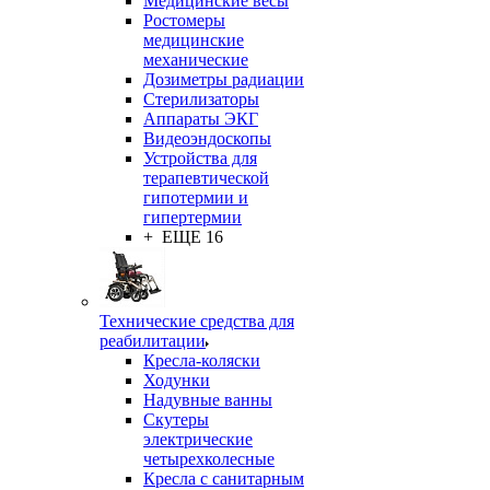
Медицинские весы
Ростомеры
медицинские
механические
Дозиметры радиации
Стерилизаторы
Аппараты ЭКГ
Видеоэндоскопы
Устройства для
терапевтической
гипотермии и
гипертермии
+ ЕЩЕ 16
Технические средства для
реабилитации
Кресла-коляски
Ходунки
Надувные ванны
Скутеры
электрические
четырехколесные
Кресла с санитарным