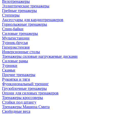
Велотренажеры
Эллиптические тренажеры
Гребные тренажеры
Степперы
Аксессуары для кардиотренажеров
Горнолыжные тренажеры
Спин-байки
Силовые тренажеры
Мультистанции
Турник-брусья
Гиперэкстензия
Инверсионные столы
Тренажеры силовые нагружаемые дисками
Силовые рамы
Турники
Скамьи
Прочие тренажеры
Рукоятки и тяги
Функциональный тренинг
Грузоблочные тренажеры
Опции для силовых тренажеров
Тренажеры кроссоверы
Стойки под штангу
Тренажеры Машина Смита
Свободные веса