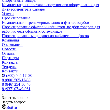
Спортивные товары
Комплектация и поставка спортивного оборудования для
фитнесс-центра в Самаре
Услуги
Проектирование
Комплектация тренажерных залов и фитнес-клубов
Проектирование офисов и кабинетов, подбор товаров для
рабочих мест офисных сотрудников
Проектирование медицинских кабинетов и офисов
Компания
О компании
Новости
Отзывы
Партнеры
Контакты
Тендеры
Контакты
8 (800) 505-17-08
8 (800) 505-17-08
8 (846) 254-56-46
8 (937) 07-49-061
Заказать звонок
Задать вопрос
Войти