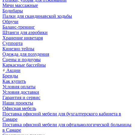
Мячи массажные
Бодибары
Палки для скандинавской ходьбы
Обручи
Баланс-тренинг
Штанги для аэробики
Хранение инветаря
Суппорта
Кинезио тейпы
Одежда для похудения
Сцены и подиумы
Каркасные бассейны
Акции
Бренды
Как купить
Условия оплаты
Условия доставки
Гарантия и сервис
Наши проекты
Офисная мебель
Поставка офисной мебели для бухгалтерского кабинета в
Самаре
Поставка офисной мебели для офтальмологической больницы
в Самаре