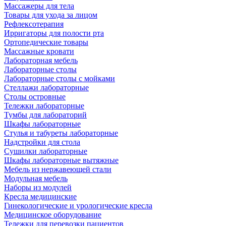
Массажеры для тела
Товары для ухода за лицом
Рефлексотерапия
Ирригаторы для полости рта
Ортопедические товары
Массажные кровати
Лабораторная мебель
Лабораторные столы
Лабораторные столы с мойками
Стеллажи лабораторные
Столы островные
Тележки лабораторные
Тумбы для лабораторий
Шкафы лабораторные
Стулья и табуреты лабораторные
Надстройки для стола
Сушилки лабораторные
Шкафы лабораторные вытяжные
Мебель из нержавеющей стали
Модульная мебель
Наборы из модулей
Кресла медицинские
Гинекологические и урологические кресла
Медицинское оборудование
Тележки для перевозки пациентов