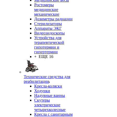
Медицинские весы
Ростомеры
медицинские
механические
Дозиметры радиации
Стерилизаторы
Аппараты ЭКГ
Видеоэндоскопы
Устройства для
терапевтической
гипотермии и
гипертермии
+ ЕЩЕ 16
Технические средства для
реабилитации
Кресла-коляски
Ходунки
Надувные ванны
Скутеры
электрические
четырехколесные
Кресла с санитарным