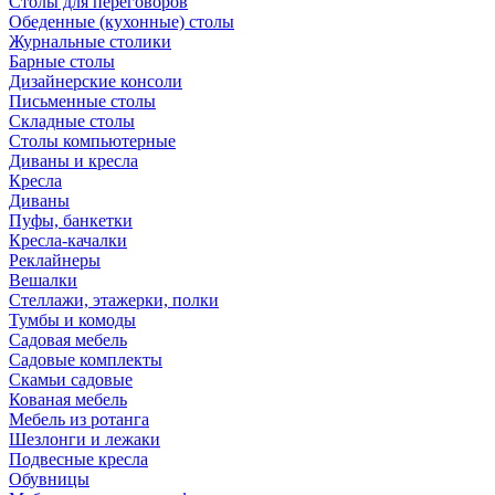
Столы для переговоров
Обеденные (кухонные) столы
Журнальные столики
Барные столы
Дизайнерские консоли
Письменные столы
Складные столы
Столы компьютерные
Диваны и кресла
Кресла
Диваны
Пуфы, банкетки
Кресла-качалки
Реклайнеры
Вешалки
Стеллажи, этажерки, полки
Тумбы и комоды
Садовая мебель
Садовые комплекты
Скамьи садовые
Кованая мебель
Мебель из ротанга
Шезлонги и лежаки
Подвесные кресла
Обувницы