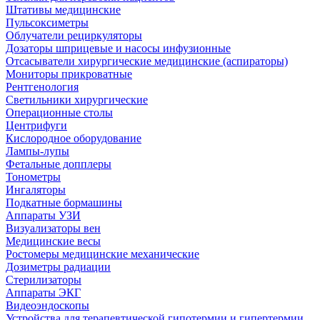
Штативы медицинские
Пульсоксиметры
Облучатели рециркуляторы
Дозаторы шприцевые и насосы инфузионные
Отсасыватели хирургические медицинские (аспираторы)
Мониторы прикроватные
Рентгенология
Светильники хирургические
Операционные столы
Центрифуги
Кислородное оборудование
Лампы-лупы
Фетальные допплеры
Тонометры
Ингаляторы
Подкатные бормашины
Аппараты УЗИ
Визуализаторы вен
Медицинские весы
Ростомеры медицинские механические
Дозиметры радиации
Стерилизаторы
Аппараты ЭКГ
Видеоэндоскопы
Устройства для терапевтической гипотермии и гипертермии