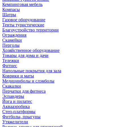
Кемпинговая мебель
Компасы
Шатры
Газовое оборудование
Тенты туристические
Благоустройство территории
Ограждения
Скамейки
Перголы
Хозяйственное оборудование
Товары для дома и дачи
Тележки
Фитнес
Напольные покрытия для зала
Коврики и маты
Медицинболы и слэмболы
Скакалки
Перчатки для фитнеса
Эспандеры
Йога и пилатес
Аквааэробика
Степ-платформы
Фитболы, прыгуны
Утяжелители
Ролики, упоры для отжиманий