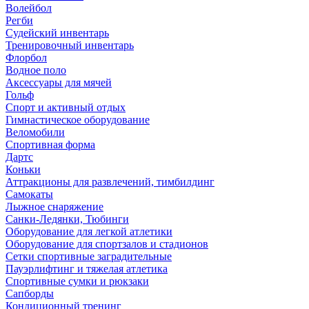
Волейбол
Регби
Судейский инвентарь
Тренировочный инвентарь
Флорбол
Водное поло
Аксессуары для мячей
Гольф
Спорт и активный отдых
Гимнастическое оборудование
Веломобили
Спортивная форма
Дартс
Коньки
Аттракционы для развлечений, тимбилдинг
Самокаты
Лыжное снаряжение
Санки-Ледянки, Тюбинги
Оборудование для легкой атлетики
Оборудование для спортзалов и стадионов
Сетки спортивные заградительные
Пауэрлифтинг и тяжелая атлетика
Спортивные сумки и рюкзаки
Сапборды
Кондиционный тренинг