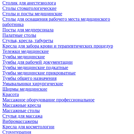
Столик для анестезиолога
Столы стоматологические
Столы и посты медицинские
Столы для оснащения рабочего места медицинского
работника
Посты для медперсонала
Палатные столы
Стулья, кресла, табуреты
Кресла для забора крови и терапевтических процедур
Тележки медицинские
Тумбы медицинские
Тумбы для рабочей документации
Тумбы медицинские подкатные
Тумбы медицинские прикроватные
Тумбы общего назначения
Умывальники хирургические
Ширмы медицинские
Красота
Массажное оборудование профессиональное
Массажные кресла
Массажные столы
Стулья для массажа
Вибромассажеры
Кресла для косметологии
Стоунтерапия