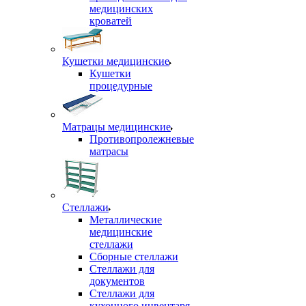
медицинских
кроватей
Кушетки медицинские
Кушетки
процедурные
Матрацы медицинские
Противопролежневые
матрасы
Стеллажи
Металлические
медицинские
стеллажи
Сборные стеллажи
Стеллажи для
документов
Стеллажи для
кухонного инвентаря