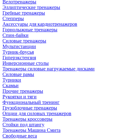
Велотренажеры
Эллиптические тренажеры
Гребные тренажеры
Степперы
Аксессуары для кардиотренажеров
Горнолыжные тренажеры
Спин-байки
Силовые тренажеры
Мультистанции
Турник-брусья
Гиперэкстензия
Инверсионные столы
Тренажеры силовые нагружаемые дисками
Силовые рамы
Турники
Скамьи
Прочие тренажеры
Рукоятки и тяги
Функциональный тренинг
Грузоблочные тренажеры
Опции для силовых тренажеров
Тренажеры кроссоверы
Стойки под штангу
Тренажеры Машина Смита
Свободные веса