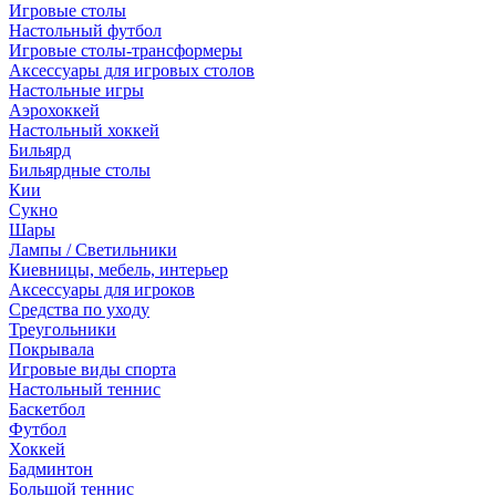
Игровые столы
Настольный футбол
Игровые столы-трансформеры
Аксессуары для игровых столов
Настольные игры
Аэрохоккей
Настольный хоккей
Бильярд
Бильярдные столы
Кии
Сукно
Шары
Лампы / Светильники
Киевницы, мебель, интерьер
Аксессуары для игроков
Средства по уходу
Треугольники
Покрывала
Игровые виды спорта
Настольный теннис
Баскетбол
Футбол
Хоккей
Бадминтон
Большой теннис