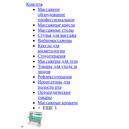
Красота
Массажное
оборудование
профессиональное
Массажные кресла
Массажные столы
Стулья для массажа
Вибромассажеры
Кресла для
косметологии
Стоунтерапия
Массажеры для тела
Товары для ухода за
лицом
Рефлексотерапия
Ирригаторы для
полости рта
Ортопедические
товары
Массажные кровати
+ ЕЩЕ 3