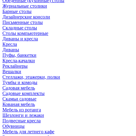
Обеденные (кухонные) столы
Журнальные столики
Барные столы
Дизайнерские консоли
Письменные столы
Складные столы
Столы компьютерные
Диваны и кресла
Кресла
Диваны
Пуфы, банкетки
Кресла-качалки
Реклайнеры
Вешалки
Стеллажи, этажерки, полки
Тумбы и комоды
Садовая мебель
Садовые комплекты
Скамьи садовые
Кованая мебель
Мебель из ротанга
Шезлонги и лежаки
Подвесные кресла
Обувницы
Мебель для летнего кафе