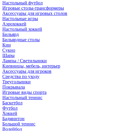
Настольный футбол
Игровые столы-трансформеры
Аксессуары для игровых столов
Настольные игры
Аэрохоккей
Настольный хоккей
Бильярд
Бильярдные столы
Кии
Сукно
Шары
Лампы / Светильники
Киевницы, мебель, интерьер
Аксессуары для игроков
Средства по уходу
Треугольники
Покрывала
Игровые виды спорта
Настольный теннис
Баскетбол
Футбол
Хоккей
Бадминтон
Большой теннис
Волейбол