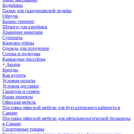
Бодибары
Палки для скандинавской ходьбы
Обручи
Баланс-тренинг
Штанги для аэробики
Хранение инветаря
Суппорта
Кинезио тейпы
Одежда для похудения
Сцены и подиумы
Каркасные бассейны
Акции
Бренды
Как купить
Условия оплаты
Условия доставки
Гарантия и сервис
Наши проекты
Офисная мебель
Поставка офисной мебели для бухгалтерского кабинета в
Самаре
Поставка офисной мебели для офтальмологической больницы
в Самаре
Спортивные товары