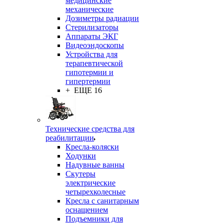
медицинские
механические
Дозиметры радиации
Стерилизаторы
Аппараты ЭКГ
Видеоэндоскопы
Устройства для
терапевтической
гипотермии и
гипертермии
+ ЕЩЕ 16
Технические средства для
реабилитации
Кресла-коляски
Ходунки
Надувные ванны
Скутеры
электрические
четырехколесные
Кресла с санитарным
оснащением
Подъемники для