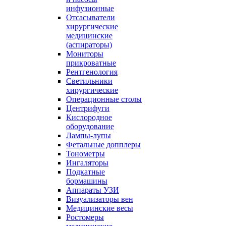
инфузионные
Отсасыватели
хирургические
медицинские
(аспираторы)
Мониторы
прикроватные
Рентгенология
Светильники
хирургические
Операционные столы
Центрифуги
Кислородное
оборудование
Лампы-лупы
Фетальные допплеры
Тонометры
Ингаляторы
Подкатные
бормашины
Аппараты УЗИ
Визуализаторы вен
Медицинские весы
Ростомеры