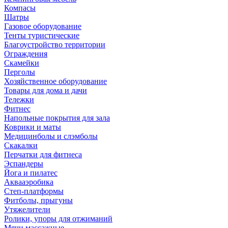
Компасы
Шатры
Газовое оборудование
Тенты туристические
Благоустройство территории
Ограждения
Скамейки
Перголы
Хозяйственное оборудование
Товары для дома и дачи
Тележки
Фитнес
Напольные покрытия для зала
Коврики и маты
Медицинболы и слэмболы
Скакалки
Перчатки для фитнеса
Эспандеры
Йога и пилатес
Аквааэробика
Степ-платформы
Фитболы, прыгуны
Утяжелители
Ролики, упоры для отжиманий
Мячи массажные