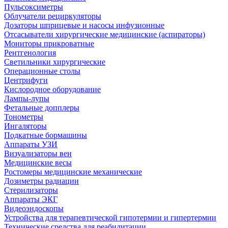
Пульсоксиметры
Облучатели рециркуляторы
Дозаторы шприцевые и насосы инфузионные
Отсасыватели хирургические медицинские (аспираторы)
Мониторы прикроватные
Рентгенология
Светильники хирургические
Операционные столы
Центрифуги
Кислородное оборудование
Лампы-лупы
Фетальные допплеры
Тонометры
Ингаляторы
Подкатные бормашины
Аппараты УЗИ
Визуализаторы вен
Медицинские весы
Ростомеры медицинские механические
Дозиметры радиации
Стерилизаторы
Аппараты ЭКГ
Видеоэндоскопы
Устройства для терапевтической гипотермии и гипертермии
Технические средства для реабилитации