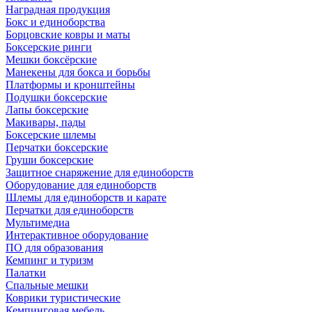
Наградная продукция
Бокс и единоборства
Борцовские ковры и маты
Боксерские ринги
Мешки боксёрские
Манекены для бокса и борьбы
Платформы и кронштейны
Подушки боксерские
Лапы боксерские
Макивары, пады
Боксерские шлемы
Перчатки боксерские
Груши боксерские
Защитное снаряжение для единоборств
Оборудование для единоборств
Шлемы для единоборств и карате
Перчатки для единоборств
Мультимедиа
Интерактивное оборудование
ПО для образования
Кемпинг и туризм
Палатки
Спальные мешки
Коврики туристические
Кемпинговая мебель