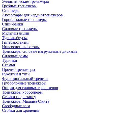
Эллиптические тренажеры
Гребные тренажеры
Степперы
Аксессуары для кардиотренажеров
Горнолыжные тренажеры
Спин-байки
Силовые тренажеры
Мультистанции
Турник-брусья
Гиперэкстензия
Инверсионные столы
Тренажеры силовые нагружаемые дисками
Силовые рамы
Турники
Скамьи
Прочие тренажеры
Рукоятки и тяги
Функциональный тренинг
Грузоблочные тренажеры
Опции для силовых тренажеров
Тренажеры кроссоверы
Стойки под штангу
Тренажеры Машина Смита
Свободные веса
Стойки для хранения