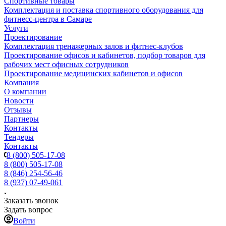
Спортивные товары
Комплектация и поставка спортивного оборудования для
фитнесс-центра в Самаре
Услуги
Проектирование
Комплектация тренажерных залов и фитнес-клубов
Проектирование офисов и кабинетов, подбор товаров для
рабочих мест офисных сотрудников
Проектирование медицинских кабинетов и офисов
Компания
О компании
Новости
Отзывы
Партнеры
Контакты
Тендеры
Контакты
8 (800) 505-17-08
8 (800) 505-17-08
8 (846) 254-56-46
8 (937) 07-49-061
Заказать звонок
Задать вопрос
Войти