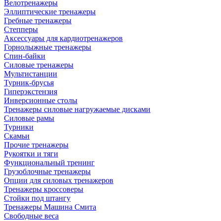
Велотренажеры
Эллиптические тренажеры
Гребные тренажеры
Степперы
Аксессуары для кардиотренажеров
Горнолыжные тренажеры
Спин-байки
Силовые тренажеры
Мультистанции
Турник-брусья
Гиперэкстензия
Инверсионные столы
Тренажеры силовые нагружаемые дисками
Силовые рамы
Турники
Скамьи
Прочие тренажеры
Рукоятки и тяги
Функциональный тренинг
Грузоблочные тренажеры
Опции для силовых тренажеров
Тренажеры кроссоверы
Стойки под штангу
Тренажеры Машина Смита
Свободные веса