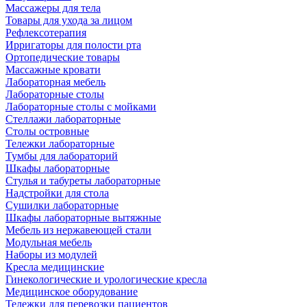
Массажеры для тела
Товары для ухода за лицом
Рефлексотерапия
Ирригаторы для полости рта
Ортопедические товары
Массажные кровати
Лабораторная мебель
Лабораторные столы
Лабораторные столы с мойками
Стеллажи лабораторные
Столы островные
Тележки лабораторные
Тумбы для лабораторий
Шкафы лабораторные
Стулья и табуреты лабораторные
Надстройки для стола
Сушилки лабораторные
Шкафы лабораторные вытяжные
Мебель из нержавеющей стали
Модульная мебель
Наборы из модулей
Кресла медицинские
Гинекологические и урологические кресла
Медицинское оборудование
Тележки для перевозки пациентов