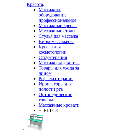
Красота
Массажное
оборудование
профессиональное
Массажные кресла
Массажные столы
Стулья для массажа
Вибромассажеры
Кресла для
косметологии
Стоунтерапия
Массажеры для тела
Товары для ухода за
лицом
Рефлексотерапия
Ирригаторы для
полости рта
Ортопедические
товары
Массажные кровати
+ ЕЩЕ 3