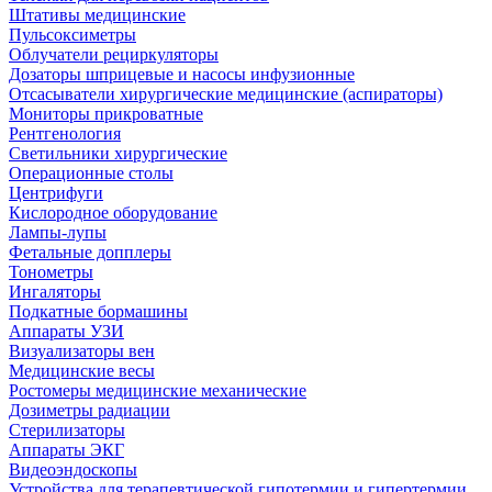
Штативы медицинские
Пульсоксиметры
Облучатели рециркуляторы
Дозаторы шприцевые и насосы инфузионные
Отсасыватели хирургические медицинские (аспираторы)
Мониторы прикроватные
Рентгенология
Светильники хирургические
Операционные столы
Центрифуги
Кислородное оборудование
Лампы-лупы
Фетальные допплеры
Тонометры
Ингаляторы
Подкатные бормашины
Аппараты УЗИ
Визуализаторы вен
Медицинские весы
Ростомеры медицинские механические
Дозиметры радиации
Стерилизаторы
Аппараты ЭКГ
Видеоэндоскопы
Устройства для терапевтической гипотермии и гипертермии