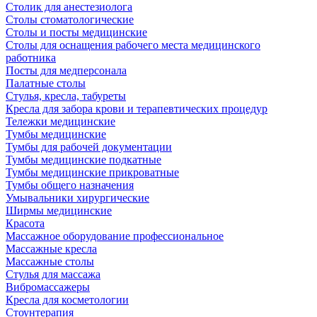
Столик для анестезиолога
Столы стоматологические
Столы и посты медицинские
Столы для оснащения рабочего места медицинского
работника
Посты для медперсонала
Палатные столы
Стулья, кресла, табуреты
Кресла для забора крови и терапевтических процедур
Тележки медицинские
Тумбы медицинские
Тумбы для рабочей документации
Тумбы медицинские подкатные
Тумбы медицинские прикроватные
Тумбы общего назначения
Умывальники хирургические
Ширмы медицинские
Красота
Массажное оборудование профессиональное
Массажные кресла
Массажные столы
Стулья для массажа
Вибромассажеры
Кресла для косметологии
Стоунтерапия