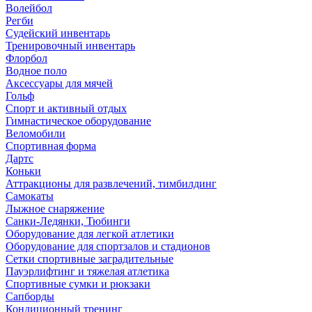
Волейбол
Регби
Судейский инвентарь
Тренировочный инвентарь
Флорбол
Водное поло
Аксессуары для мячей
Гольф
Спорт и активный отдых
Гимнастическое оборудование
Веломобили
Спортивная форма
Дартс
Коньки
Аттракционы для развлечений, тимбилдинг
Самокаты
Лыжное снаряжение
Санки-Ледянки, Тюбинги
Оборудование для легкой атлетики
Оборудование для спортзалов и стадионов
Сетки спортивные заградительные
Пауэрлифтинг и тяжелая атлетика
Спортивные сумки и рюкзаки
Сапборды
Кондиционный тренинг