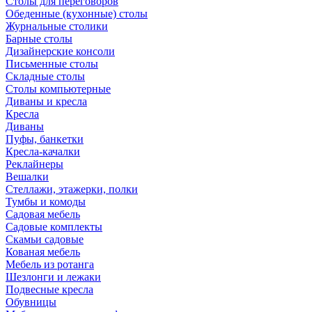
Столы для переговоров
Обеденные (кухонные) столы
Журнальные столики
Барные столы
Дизайнерские консоли
Письменные столы
Складные столы
Столы компьютерные
Диваны и кресла
Кресла
Диваны
Пуфы, банкетки
Кресла-качалки
Реклайнеры
Вешалки
Стеллажи, этажерки, полки
Тумбы и комоды
Садовая мебель
Садовые комплекты
Скамьи садовые
Кованая мебель
Мебель из ротанга
Шезлонги и лежаки
Подвесные кресла
Обувницы