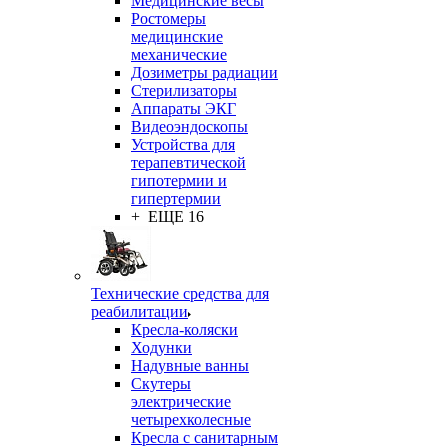
Медицинские весы
Ростомеры
медицинские
механические
Дозиметры радиации
Стерилизаторы
Аппараты ЭКГ
Видеоэндоскопы
Устройства для
терапевтической
гипотермии и
гипертермии
+ ЕЩЕ 16
Технические средства для
реабилитации
Кресла-коляски
Ходунки
Надувные ванны
Скутеры
электрические
четырехколесные
Кресла с санитарным