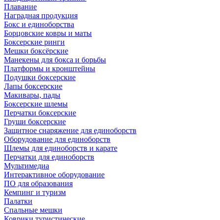
Плавание
Наградная продукция
Бокс и единоборства
Борцовские ковры и маты
Боксерские ринги
Мешки боксёрские
Манекены для бокса и борьбы
Платформы и кронштейны
Подушки боксерские
Лапы боксерские
Макивары, пады
Боксерские шлемы
Перчатки боксерские
Груши боксерские
Защитное снаряжение для единоборств
Оборудование для единоборств
Шлемы для единоборств и карате
Перчатки для единоборств
Мультимедиа
Интерактивное оборудование
ПО для образования
Кемпинг и туризм
Палатки
Спальные мешки
Коврики туристические