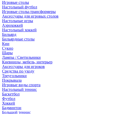
Игровые столы
Настольный футбол
Игровые столы-трансформеры
Аксессуары для игровых столов
Настольные игры
Аэрохоккей
Настольный хоккей
Бильярд
Бильярдные столы
Кии
Сукно
Шары
Лампы / Светильники
Киевницы, мебель, интерьер
Аксессуары для игроков
Средства по уходу
Треугольники
Покрывала
Игровые виды спорта
Настольный теннис
Баскетбол
Футбол
Хоккей
Бадминтон
Большой теннис