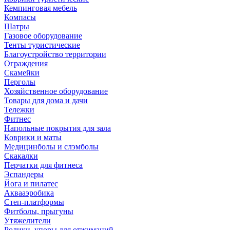
Кемпинговая мебель
Компасы
Шатры
Газовое оборудование
Тенты туристические
Благоустройство территории
Ограждения
Скамейки
Перголы
Хозяйственное оборудование
Товары для дома и дачи
Тележки
Фитнес
Напольные покрытия для зала
Коврики и маты
Медицинболы и слэмболы
Скакалки
Перчатки для фитнеса
Эспандеры
Йога и пилатес
Аквааэробика
Степ-платформы
Фитболы, прыгуны
Утяжелители
Ролики, упоры для отжиманий