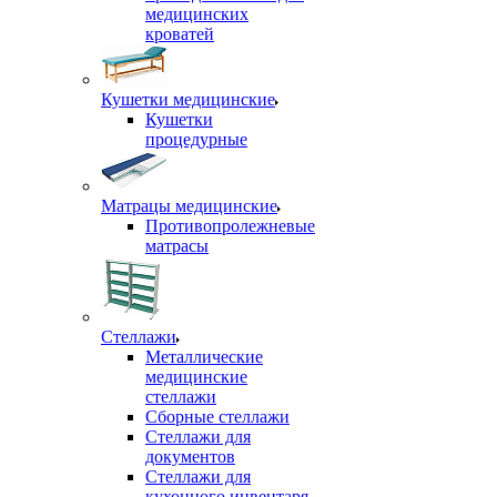
медицинских
кроватей
Кушетки медицинские
Кушетки
процедурные
Матрацы медицинские
Противопролежневые
матрасы
Стеллажи
Металлические
медицинские
стеллажи
Сборные стеллажи
Стеллажи для
документов
Стеллажи для
кухонного инвентаря