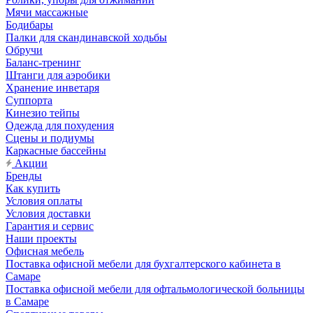
Мячи массажные
Бодибары
Палки для скандинавской ходьбы
Обручи
Баланс-тренинг
Штанги для аэробики
Хранение инветаря
Суппорта
Кинезио тейпы
Одежда для похудения
Сцены и подиумы
Каркасные бассейны
Акции
Бренды
Как купить
Условия оплаты
Условия доставки
Гарантия и сервис
Наши проекты
Офисная мебель
Поставка офисной мебели для бухгалтерского кабинета в
Самаре
Поставка офисной мебели для офтальмологической больницы
в Самаре