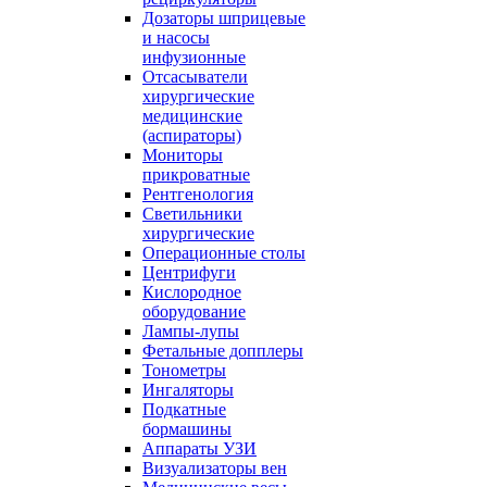
Дозаторы шприцевые
и насосы
инфузионные
Отсасыватели
хирургические
медицинские
(аспираторы)
Мониторы
прикроватные
Рентгенология
Светильники
хирургические
Операционные столы
Центрифуги
Кислородное
оборудование
Лампы-лупы
Фетальные допплеры
Тонометры
Ингаляторы
Подкатные
бормашины
Аппараты УЗИ
Визуализаторы вен