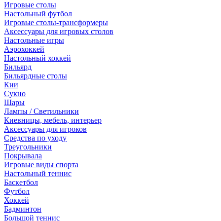
Игровые столы
Настольный футбол
Игровые столы-трансформеры
Аксессуары для игровых столов
Настольные игры
Аэрохоккей
Настольный хоккей
Бильярд
Бильярдные столы
Кии
Сукно
Шары
Лампы / Светильники
Киевницы, мебель, интерьер
Аксессуары для игроков
Средства по уходу
Треугольники
Покрывала
Игровые виды спорта
Настольный теннис
Баскетбол
Футбол
Хоккей
Бадминтон
Большой теннис