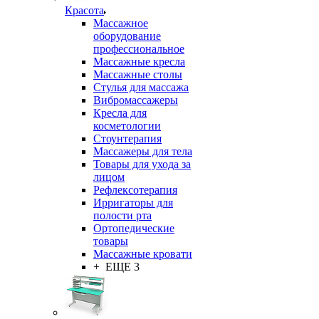
Красота
Массажное
оборудование
профессиональное
Массажные кресла
Массажные столы
Стулья для массажа
Вибромассажеры
Кресла для
косметологии
Стоунтерапия
Массажеры для тела
Товары для ухода за
лицом
Рефлексотерапия
Ирригаторы для
полости рта
Ортопедические
товары
Массажные кровати
+ ЕЩЕ 3