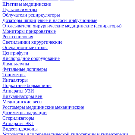
Штативы медицинские
Пульсоксиметры
Облучатели рециркуляторы
Дозаторы шприцевые и насосы инфузионные
Отсасыватели хирургические медицинские (аспираторы)
Мониторы прикроватные
Рентгенология
Светильники хирургические
Операционные столы
Центрифуги
Кислородное оборудование
Лампы-лупы
Фетальные допплеры
Тонометры
Ингаляторы
Подкатные бормашины
Аппараты УЗИ
Визуализаторы вен
Медицинские весы
Ростомеры медицинские механические
Дозиметры радиации
Стерилизаторы
Аппараты ЭКГ
Видеоэндоскопы
Устройства для терапевтической гипотермии и гипертермии