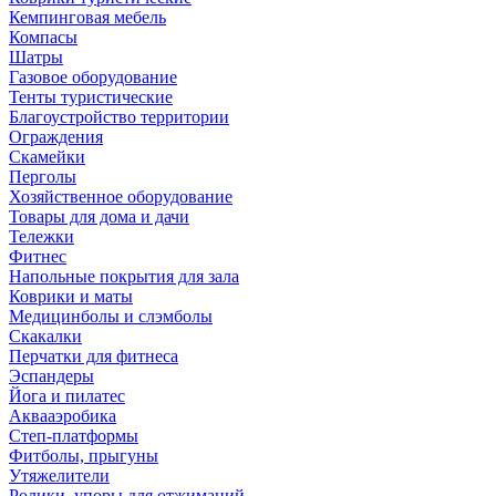
Кемпинговая мебель
Компасы
Шатры
Газовое оборудование
Тенты туристические
Благоустройство территории
Ограждения
Скамейки
Перголы
Хозяйственное оборудование
Товары для дома и дачи
Тележки
Фитнес
Напольные покрытия для зала
Коврики и маты
Медицинболы и слэмболы
Скакалки
Перчатки для фитнеса
Эспандеры
Йога и пилатес
Аквааэробика
Степ-платформы
Фитболы, прыгуны
Утяжелители
Ролики, упоры для отжиманий