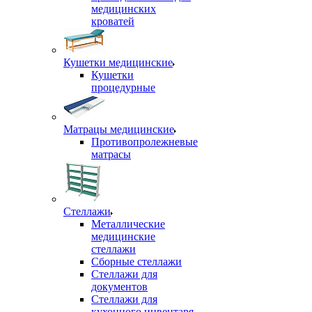
медицинских
кроватей
Кушетки медицинские
Кушетки
процедурные
Матрацы медицинские
Противопролежневые
матрасы
Стеллажи
Металлические
медицинские
стеллажи
Сборные стеллажи
Стеллажи для
документов
Стеллажи для
кухонного инвентаря