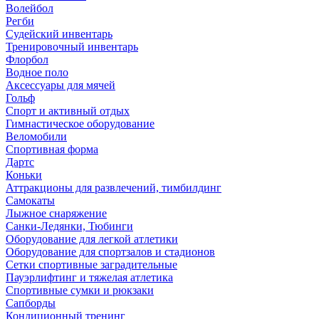
Волейбол
Регби
Судейский инвентарь
Тренировочный инвентарь
Флорбол
Водное поло
Аксессуары для мячей
Гольф
Спорт и активный отдых
Гимнастическое оборудование
Веломобили
Спортивная форма
Дартс
Коньки
Аттракционы для развлечений, тимбилдинг
Самокаты
Лыжное снаряжение
Санки-Ледянки, Тюбинги
Оборудование для легкой атлетики
Оборудование для спортзалов и стадионов
Сетки спортивные заградительные
Пауэрлифтинг и тяжелая атлетика
Спортивные сумки и рюкзаки
Сапборды
Кондиционный тренинг