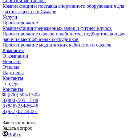
Спортивные товары
Комплектация и поставка спортивного оборудования для
фитнесс-центра в Самаре
Услуги
Проектирование
Комплектация тренажерных залов и фитнес-клубов
Проектирование офисов и кабинетов, подбор товаров для
рабочих мест офисных сотрудников
Проектирование медицинских кабинетов и офисов
Компания
О компании
Новости
Отзывы
Партнеры
Контакты
Тендеры
Контакты
8 (800) 505-17-08
8 (800) 505-17-08
8 (846) 254-56-46
8 (937) 07-49-061
Заказать звонок
Задать вопрос
Войти