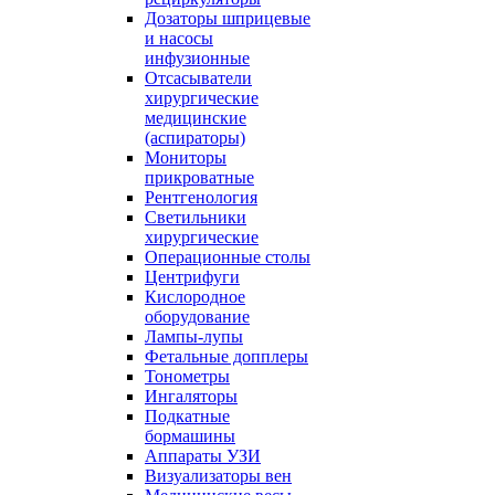
Дозаторы шприцевые
и насосы
инфузионные
Отсасыватели
хирургические
медицинские
(аспираторы)
Мониторы
прикроватные
Рентгенология
Светильники
хирургические
Операционные столы
Центрифуги
Кислородное
оборудование
Лампы-лупы
Фетальные допплеры
Тонометры
Ингаляторы
Подкатные
бормашины
Аппараты УЗИ
Визуализаторы вен