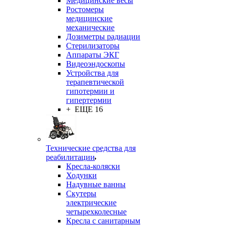
Медицинские весы
Ростомеры
медицинские
механические
Дозиметры радиации
Стерилизаторы
Аппараты ЭКГ
Видеоэндоскопы
Устройства для
терапевтической
гипотермии и
гипертермии
+ ЕЩЕ 16
Технические средства для
реабилитации
Кресла-коляски
Ходунки
Надувные ванны
Скутеры
электрические
четырехколесные
Кресла с санитарным