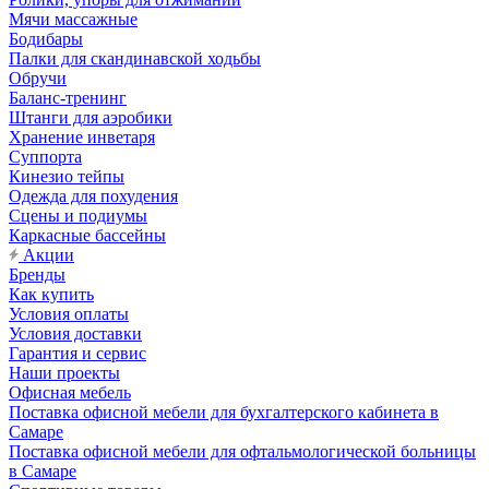
Мячи массажные
Бодибары
Палки для скандинавской ходьбы
Обручи
Баланс-тренинг
Штанги для аэробики
Хранение инветаря
Суппорта
Кинезио тейпы
Одежда для похудения
Сцены и подиумы
Каркасные бассейны
Акции
Бренды
Как купить
Условия оплаты
Условия доставки
Гарантия и сервис
Наши проекты
Офисная мебель
Поставка офисной мебели для бухгалтерского кабинета в
Самаре
Поставка офисной мебели для офтальмологической больницы
в Самаре