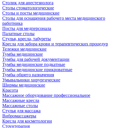
Столик для анестезиолога
Столы стоматологические
Столы и посты медицинские
Столы для оснащения рабочего места медицинского
работника
Посты для медперсонала
Палатные столы
Стулья, кресла, табуреты
Кресла для забора крови и терапевтических процедур
Тележки медицинские
Тумбы медицинские
Тумбы для рабочей документации
Тумбы медицинские подкатные
Тумбы медицинские прикроватные
Тумбы общего назначения
Умывальники хирургические
Ширмы медицинские
Красота
Массажное оборудование профессиональное
Массажные кресла
Массажные столы
Стулья для массажа
Вибромассажеры
Кресла для косметологии
Стоунтерапия