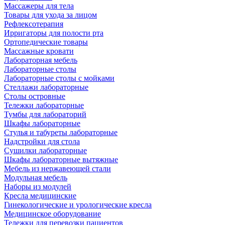
Массажеры для тела
Товары для ухода за лицом
Рефлексотерапия
Ирригаторы для полости рта
Ортопедические товары
Массажные кровати
Лабораторная мебель
Лабораторные столы
Лабораторные столы с мойками
Стеллажи лабораторные
Столы островные
Тележки лабораторные
Тумбы для лабораторий
Шкафы лабораторные
Стулья и табуреты лабораторные
Надстройки для стола
Сушилки лабораторные
Шкафы лабораторные вытяжные
Мебель из нержавеющей стали
Модульная мебель
Наборы из модулей
Кресла медицинские
Гинекологические и урологические кресла
Медицинское оборудование
Тележки для перевозки пациентов