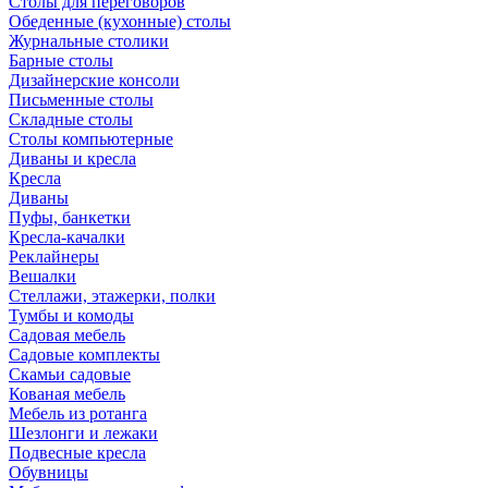
Столы для переговоров
Обеденные (кухонные) столы
Журнальные столики
Барные столы
Дизайнерские консоли
Письменные столы
Складные столы
Столы компьютерные
Диваны и кресла
Кресла
Диваны
Пуфы, банкетки
Кресла-качалки
Реклайнеры
Вешалки
Стеллажи, этажерки, полки
Тумбы и комоды
Садовая мебель
Садовые комплекты
Скамьи садовые
Кованая мебель
Мебель из ротанга
Шезлонги и лежаки
Подвесные кресла
Обувницы