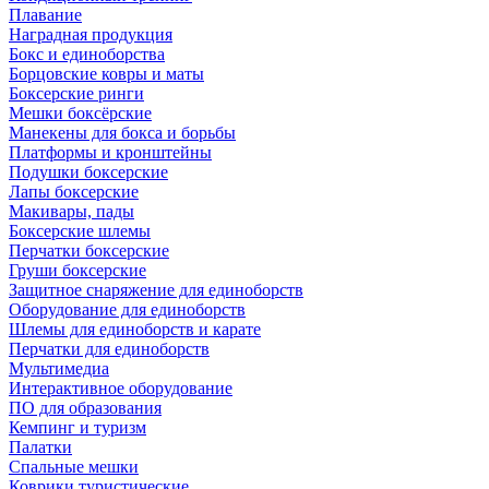
Плавание
Наградная продукция
Бокс и единоборства
Борцовские ковры и маты
Боксерские ринги
Мешки боксёрские
Манекены для бокса и борьбы
Платформы и кронштейны
Подушки боксерские
Лапы боксерские
Макивары, пады
Боксерские шлемы
Перчатки боксерские
Груши боксерские
Защитное снаряжение для единоборств
Оборудование для единоборств
Шлемы для единоборств и карате
Перчатки для единоборств
Мультимедиа
Интерактивное оборудование
ПО для образования
Кемпинг и туризм
Палатки
Спальные мешки
Коврики туристические