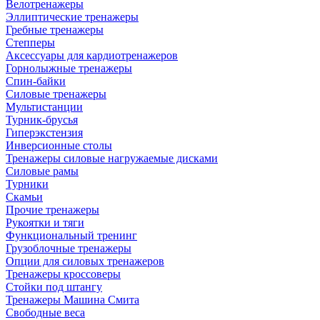
Велотренажеры
Эллиптические тренажеры
Гребные тренажеры
Степперы
Аксессуары для кардиотренажеров
Горнолыжные тренажеры
Спин-байки
Силовые тренажеры
Мультистанции
Турник-брусья
Гиперэкстензия
Инверсионные столы
Тренажеры силовые нагружаемые дисками
Силовые рамы
Турники
Скамьи
Прочие тренажеры
Рукоятки и тяги
Функциональный тренинг
Грузоблочные тренажеры
Опции для силовых тренажеров
Тренажеры кроссоверы
Стойки под штангу
Тренажеры Машина Смита
Свободные веса