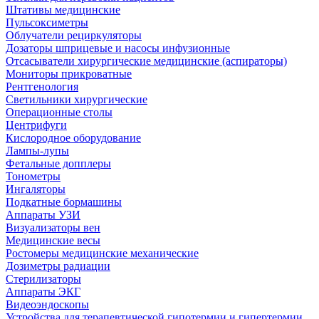
Штативы медицинские
Пульсоксиметры
Облучатели рециркуляторы
Дозаторы шприцевые и насосы инфузионные
Отсасыватели хирургические медицинские (аспираторы)
Мониторы прикроватные
Рентгенология
Светильники хирургические
Операционные столы
Центрифуги
Кислородное оборудование
Лампы-лупы
Фетальные допплеры
Тонометры
Ингаляторы
Подкатные бормашины
Аппараты УЗИ
Визуализаторы вен
Медицинские весы
Ростомеры медицинские механические
Дозиметры радиации
Стерилизаторы
Аппараты ЭКГ
Видеоэндоскопы
Устройства для терапевтической гипотермии и гипертермии