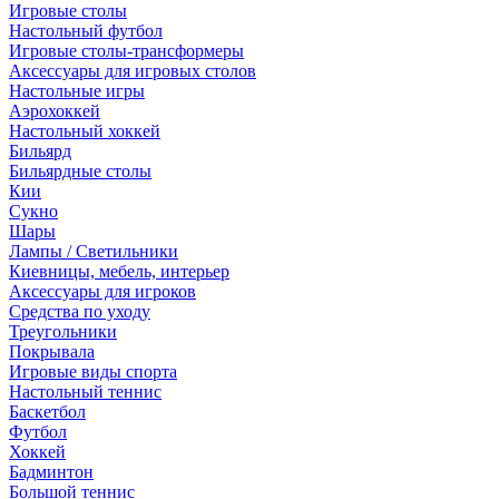
Игровые столы
Настольный футбол
Игровые столы-трансформеры
Аксессуары для игровых столов
Настольные игры
Аэрохоккей
Настольный хоккей
Бильярд
Бильярдные столы
Кии
Сукно
Шары
Лампы / Светильники
Киевницы, мебель, интерьер
Аксессуары для игроков
Средства по уходу
Треугольники
Покрывала
Игровые виды спорта
Настольный теннис
Баскетбол
Футбол
Хоккей
Бадминтон
Большой теннис