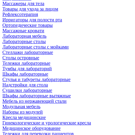
Массажеры для тела
Товары для ухода за лицом
Рефлексотерапия
Ирригаторы для полости рта
Ортопедические товары
Массажные кровати
Лабораторная мебель
Лабораторные столы
Лабораторные столы с мойками
Стеллажи лабораторные
Столы островные
Тележки лабораторные
Тумбы для лабораторий
Шкафы лабораторные
Стулья и табуреты лабораторные
Надстройки для стола
Сушилки лабораторные
Шкафы лабораторные вытяжные
Мебель из нержавеющей стали
Модульная мебель
Наборы из модулей
Кресла медицинские
Гинекологические и урологические кресла
Медицинское оборудование
Тележки для перевозки пациентов