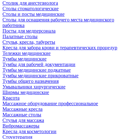
Столик для анестезиолога
Столы стоматологические
Столы и посты медицинские
Столы для оснащения рабочего места медицинского
работника
Посты для медперсонала
Палатные столы
Стулья, кресла, табуреты
Кресла для забора крови и терапевтических процедур
Тележки медицинские
Тумбы медицинские
Тумбы для рабочей документации
Тумбы медицинские подкатные
Тумбы медицинские прикроватные
Тумбы общего назначения
Умывальники хирургические
Ширмы медицинские
Красота
Массажное оборудование профессиональное
Массажные кресла
Массажные столы
Стулья для массажа
Вибромассажеры
Кресла для косметологии
Стоунтерапия