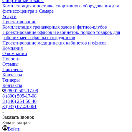
Спортивные товары
Комплектация и поставка спортивного оборудования для
фитнесс-центра в Самаре
Услуги
Проектирование
Комплектация тренажерных залов и фитнес-клубов
Проектирование офисов и кабинетов, подбор товаров для
рабочих мест офисных сотрудников
Проектирование медицинских кабинетов и офисов
Компания
О компании
Новости
Отзывы
Партнеры
Контакты
Тендеры
Контакты
8 (800) 505-17-08
8 (800) 505-17-08
8 (846) 254-56-46
8 (937) 07-49-061
Заказать звонок
Задать вопрос
Войти