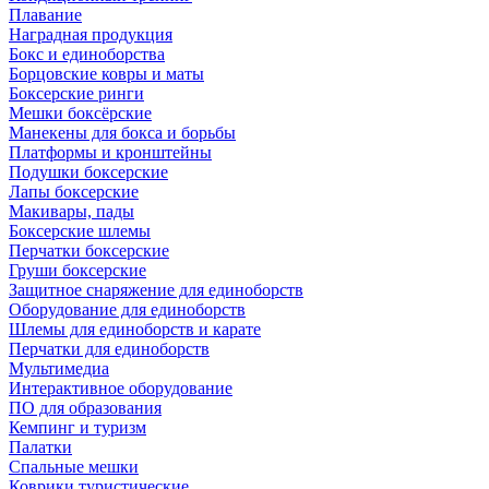
Плавание
Наградная продукция
Бокс и единоборства
Борцовские ковры и маты
Боксерские ринги
Мешки боксёрские
Манекены для бокса и борьбы
Платформы и кронштейны
Подушки боксерские
Лапы боксерские
Макивары, пады
Боксерские шлемы
Перчатки боксерские
Груши боксерские
Защитное снаряжение для единоборств
Оборудование для единоборств
Шлемы для единоборств и карате
Перчатки для единоборств
Мультимедиа
Интерактивное оборудование
ПО для образования
Кемпинг и туризм
Палатки
Спальные мешки
Коврики туристические