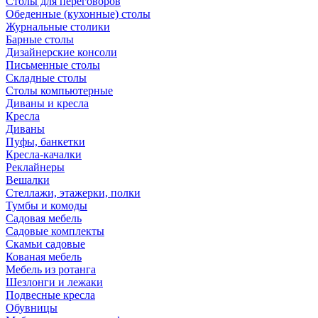
Столы для переговоров
Обеденные (кухонные) столы
Журнальные столики
Барные столы
Дизайнерские консоли
Письменные столы
Складные столы
Столы компьютерные
Диваны и кресла
Кресла
Диваны
Пуфы, банкетки
Кресла-качалки
Реклайнеры
Вешалки
Стеллажи, этажерки, полки
Тумбы и комоды
Садовая мебель
Садовые комплекты
Скамьи садовые
Кованая мебель
Мебель из ротанга
Шезлонги и лежаки
Подвесные кресла
Обувницы