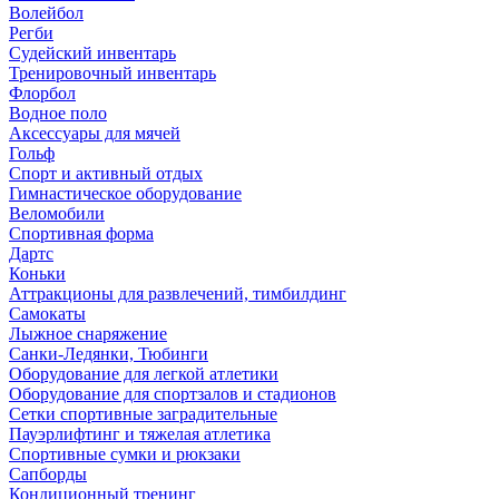
Волейбол
Регби
Судейский инвентарь
Тренировочный инвентарь
Флорбол
Водное поло
Аксессуары для мячей
Гольф
Спорт и активный отдых
Гимнастическое оборудование
Веломобили
Спортивная форма
Дартс
Коньки
Аттракционы для развлечений, тимбилдинг
Самокаты
Лыжное снаряжение
Санки-Ледянки, Тюбинги
Оборудование для легкой атлетики
Оборудование для спортзалов и стадионов
Сетки спортивные заградительные
Пауэрлифтинг и тяжелая атлетика
Спортивные сумки и рюкзаки
Сапборды
Кондиционный тренинг