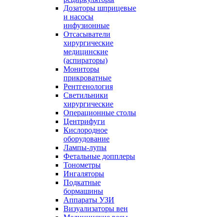
Дозаторы шприцевые
и насосы
инфузионные
Отсасыватели
хирургические
медицинские
(аспираторы)
Мониторы
прикроватные
Рентгенология
Светильники
хирургические
Операционные столы
Центрифуги
Кислородное
оборудование
Лампы-лупы
Фетальные допплеры
Тонометры
Ингаляторы
Подкатные
бормашины
Аппараты УЗИ
Визуализаторы вен