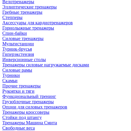
Велотренажеры
Эллиптические тренажеры
Гребные тренажеры
Степперы
Аксессуары для кардиотренажеров
Горнолыжные тренажеры
Спин-байки
Силовые тренажеры
Мультистанции
Турник-брусья
Гиперэкстензия
Инверсионные столы
Тренажеры силовые нагружаемые дисками
Силовые рамы
Турники
Скамьи
Прочие тренажеры
Рукоятки и тяги
Функциональный тренинг
Грузоблочные тренажеры
Опции для силовых тренажеров
Тренажеры кроссоверы
Стойки под штангу
Тренажеры Машина Смита
Свободные веса