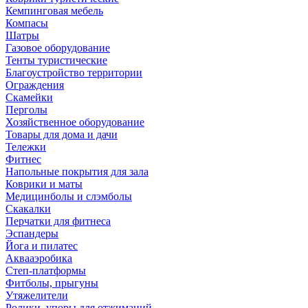
Кемпинговая мебель
Компасы
Шатры
Газовое оборудование
Тенты туристические
Благоустройство территории
Ограждения
Скамейки
Перголы
Хозяйственное оборудование
Товары для дома и дачи
Тележки
Фитнес
Напольные покрытия для зала
Коврики и маты
Медицинболы и слэмболы
Скакалки
Перчатки для фитнеса
Эспандеры
Йога и пилатес
Аквааэробика
Степ-платформы
Фитболы, прыгуны
Утяжелители
Ролики, упоры для отжиманий