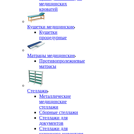
медицинских
кроватей
Кушетки медицинские
Кушетки
процедурные
Матрацы медицинские
Противопролежневые
матрасы
Стеллажи
Металлические
медицинские
стеллажи
Сборные стеллажи
Стеллажи для
документов
Стеллажи для
кухонного инвентаря