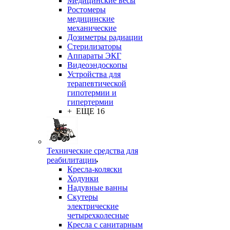
Медицинские весы
Ростомеры
медицинские
механические
Дозиметры радиации
Стерилизаторы
Аппараты ЭКГ
Видеоэндоскопы
Устройства для
терапевтической
гипотермии и
гипертермии
+ ЕЩЕ 16
Технические средства для
реабилитации
Кресла-коляски
Ходунки
Надувные ванны
Скутеры
электрические
четырехколесные
Кресла с санитарным