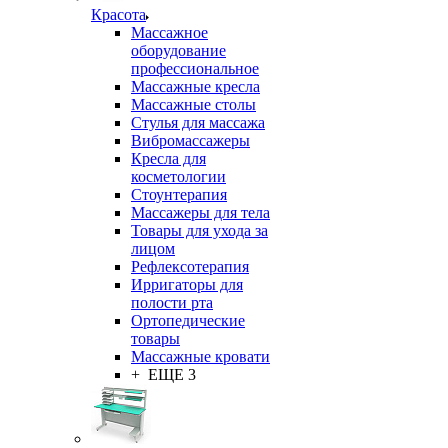
Красота
Массажное
оборудование
профессиональное
Массажные кресла
Массажные столы
Стулья для массажа
Вибромассажеры
Кресла для
косметологии
Стоунтерапия
Массажеры для тела
Товары для ухода за
лицом
Рефлексотерапия
Ирригаторы для
полости рта
Ортопедические
товары
Массажные кровати
+ ЕЩЕ 3