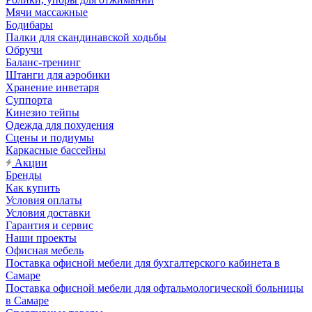
Мячи массажные
Бодибары
Палки для скандинавской ходьбы
Обручи
Баланс-тренинг
Штанги для аэробики
Хранение инветаря
Суппорта
Кинезио тейпы
Одежда для похудения
Сцены и подиумы
Каркасные бассейны
Акции
Бренды
Как купить
Условия оплаты
Условия доставки
Гарантия и сервис
Наши проекты
Офисная мебель
Поставка офисной мебели для бухгалтерского кабинета в
Самаре
Поставка офисной мебели для офтальмологической больницы
в Самаре