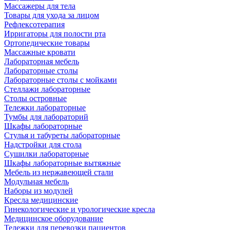
Массажеры для тела
Товары для ухода за лицом
Рефлексотерапия
Ирригаторы для полости рта
Ортопедические товары
Массажные кровати
Лабораторная мебель
Лабораторные столы
Лабораторные столы с мойками
Стеллажи лабораторные
Столы островные
Тележки лабораторные
Тумбы для лабораторий
Шкафы лабораторные
Стулья и табуреты лабораторные
Надстройки для стола
Сушилки лабораторные
Шкафы лабораторные вытяжные
Мебель из нержавеющей стали
Модульная мебель
Наборы из модулей
Кресла медицинские
Гинекологические и урологические кресла
Медицинское оборудование
Тележки для перевозки пациентов