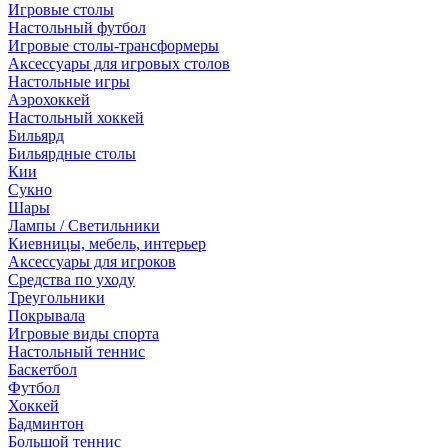
Игровые столы
Настольный футбол
Игровые столы-трансформеры
Аксессуары для игровых столов
Настольные игры
Аэрохоккей
Настольный хоккей
Бильярд
Бильярдные столы
Кии
Сукно
Шары
Лампы / Светильники
Киевницы, мебель, интерьер
Аксессуары для игроков
Средства по уходу
Треугольники
Покрывала
Игровые виды спорта
Настольный теннис
Баскетбол
Футбол
Хоккей
Бадминтон
Большой теннис