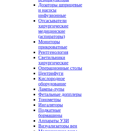
Дозаторы шприцевые
и насосы
инфузионные
Отсасыватели
хирургические
медицинские
(аспираторы)
Мониторы
прикроватные
Рентгенология
Светильники
хирургические
Операционные столы
Центрифуги
Кислородное
оборудование
Лампы-лупы
Фетальные допплеры
Тонометры
Ингаляторы
Подкатные
бормашины
Аппараты УЗИ
Визуализаторы вен