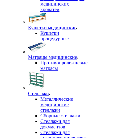
медицинских
кроватей
Кушетки медицинские
Кушетки
процедурные
Матрацы медицинские
Противопролежневые
матрасы
Стеллажи
Металлические
медицинские
стеллажи
Сборные стеллажи
Стеллажи для
документов
Стеллажи для
кухонного инвентаря