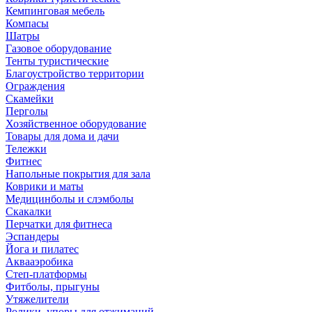
Кемпинговая мебель
Компасы
Шатры
Газовое оборудование
Тенты туристические
Благоустройство территории
Ограждения
Скамейки
Перголы
Хозяйственное оборудование
Товары для дома и дачи
Тележки
Фитнес
Напольные покрытия для зала
Коврики и маты
Медицинболы и слэмболы
Скакалки
Перчатки для фитнеса
Эспандеры
Йога и пилатес
Аквааэробика
Степ-платформы
Фитболы, прыгуны
Утяжелители
Ролики, упоры для отжиманий