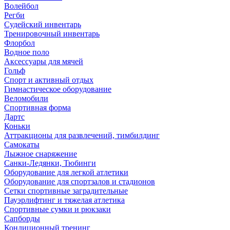
Волейбол
Регби
Судейский инвентарь
Тренировочный инвентарь
Флорбол
Водное поло
Аксессуары для мячей
Гольф
Спорт и активный отдых
Гимнастическое оборудование
Веломобили
Спортивная форма
Дартс
Коньки
Аттракционы для развлечений, тимбилдинг
Самокаты
Лыжное снаряжение
Санки-Ледянки, Тюбинги
Оборудование для легкой атлетики
Оборудование для спортзалов и стадионов
Сетки спортивные заградительные
Пауэрлифтинг и тяжелая атлетика
Спортивные сумки и рюкзаки
Сапборды
Кондиционный тренинг