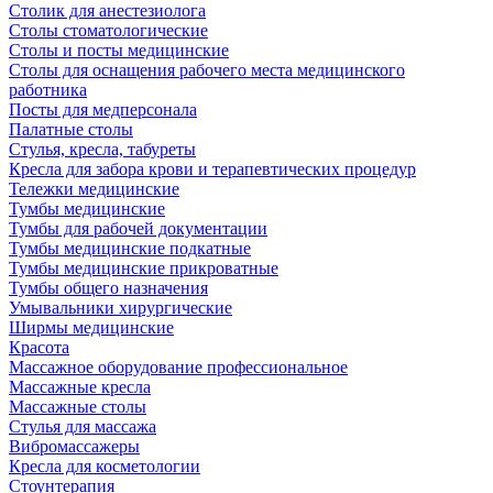
Столик для анестезиолога
Столы стоматологические
Столы и посты медицинские
Столы для оснащения рабочего места медицинского
работника
Посты для медперсонала
Палатные столы
Стулья, кресла, табуреты
Кресла для забора крови и терапевтических процедур
Тележки медицинские
Тумбы медицинские
Тумбы для рабочей документации
Тумбы медицинские подкатные
Тумбы медицинские прикроватные
Тумбы общего назначения
Умывальники хирургические
Ширмы медицинские
Красота
Массажное оборудование профессиональное
Массажные кресла
Массажные столы
Стулья для массажа
Вибромассажеры
Кресла для косметологии
Стоунтерапия