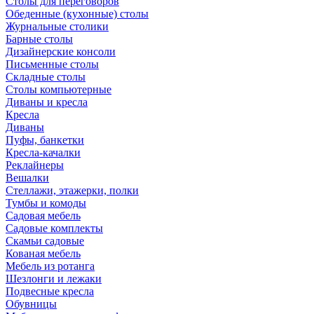
Столы для переговоров
Обеденные (кухонные) столы
Журнальные столики
Барные столы
Дизайнерские консоли
Письменные столы
Складные столы
Столы компьютерные
Диваны и кресла
Кресла
Диваны
Пуфы, банкетки
Кресла-качалки
Реклайнеры
Вешалки
Стеллажи, этажерки, полки
Тумбы и комоды
Садовая мебель
Садовые комплекты
Скамьи садовые
Кованая мебель
Мебель из ротанга
Шезлонги и лежаки
Подвесные кресла
Обувницы