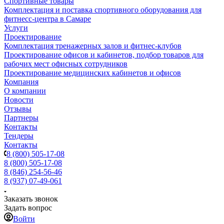
Спортивные товары
Комплектация и поставка спортивного оборудования для
фитнесс-центра в Самаре
Услуги
Проектирование
Комплектация тренажерных залов и фитнес-клубов
Проектирование офисов и кабинетов, подбор товаров для
рабочих мест офисных сотрудников
Проектирование медицинских кабинетов и офисов
Компания
О компании
Новости
Отзывы
Партнеры
Контакты
Тендеры
Контакты
8 (800) 505-17-08
8 (800) 505-17-08
8 (846) 254-56-46
8 (937) 07-49-061
Заказать звонок
Задать вопрос
Войти