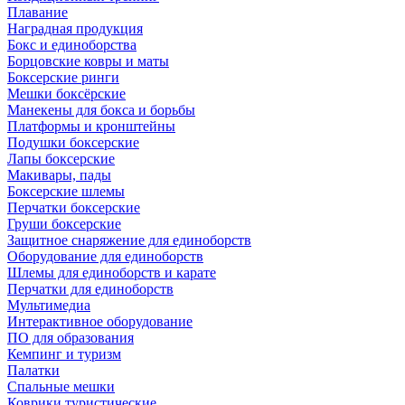
Плавание
Наградная продукция
Бокс и единоборства
Борцовские ковры и маты
Боксерские ринги
Мешки боксёрские
Манекены для бокса и борьбы
Платформы и кронштейны
Подушки боксерские
Лапы боксерские
Макивары, пады
Боксерские шлемы
Перчатки боксерские
Груши боксерские
Защитное снаряжение для единоборств
Оборудование для единоборств
Шлемы для единоборств и карате
Перчатки для единоборств
Мультимедиа
Интерактивное оборудование
ПО для образования
Кемпинг и туризм
Палатки
Спальные мешки
Коврики туристические