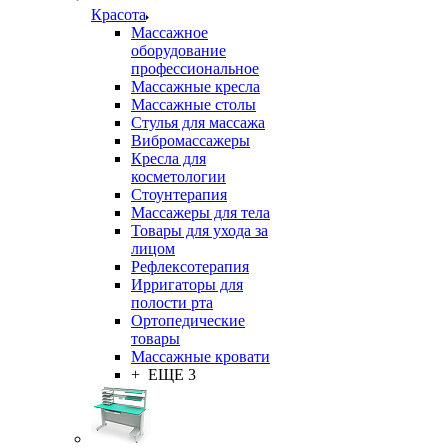
Красота
Массажное
оборудование
профессиональное
Массажные кресла
Массажные столы
Стулья для массажа
Вибромассажеры
Кресла для
косметологии
Стоунтерапия
Массажеры для тела
Товары для ухода за
лицом
Рефлексотерапия
Ирригаторы для
полости рта
Ортопедические
товары
Массажные кровати
+ ЕЩЕ 3