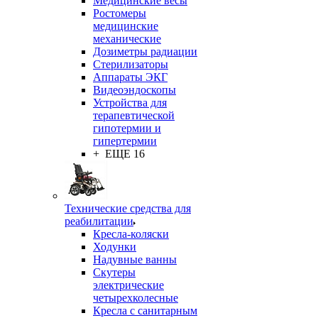
Медицинские весы
Ростомеры
медицинские
механические
Дозиметры радиации
Стерилизаторы
Аппараты ЭКГ
Видеоэндоскопы
Устройства для
терапевтической
гипотермии и
гипертермии
+ ЕЩЕ 16
Технические средства для
реабилитации
Кресла-коляски
Ходунки
Надувные ванны
Скутеры
электрические
четырехколесные
Кресла с санитарным