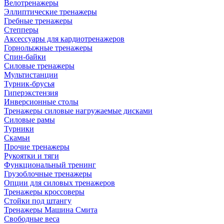
Велотренажеры
Эллиптические тренажеры
Гребные тренажеры
Степперы
Аксессуары для кардиотренажеров
Горнолыжные тренажеры
Спин-байки
Силовые тренажеры
Мультистанции
Турник-брусья
Гиперэкстензия
Инверсионные столы
Тренажеры силовые нагружаемые дисками
Силовые рамы
Турники
Скамьи
Прочие тренажеры
Рукоятки и тяги
Функциональный тренинг
Грузоблочные тренажеры
Опции для силовых тренажеров
Тренажеры кроссоверы
Стойки под штангу
Тренажеры Машина Смита
Свободные веса