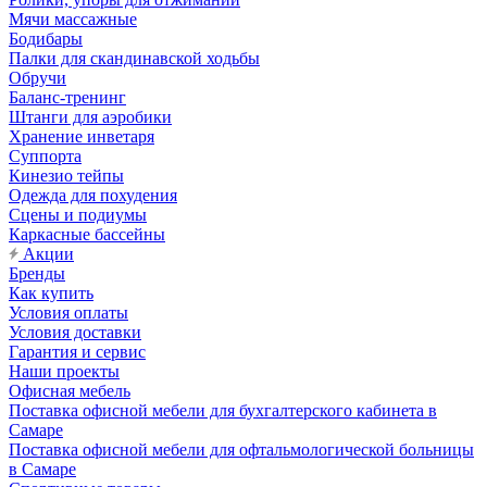
Мячи массажные
Бодибары
Палки для скандинавской ходьбы
Обручи
Баланс-тренинг
Штанги для аэробики
Хранение инветаря
Суппорта
Кинезио тейпы
Одежда для похудения
Сцены и подиумы
Каркасные бассейны
Акции
Бренды
Как купить
Условия оплаты
Условия доставки
Гарантия и сервис
Наши проекты
Офисная мебель
Поставка офисной мебели для бухгалтерского кабинета в
Самаре
Поставка офисной мебели для офтальмологической больницы
в Самаре