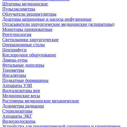
Штативы медицинские
Пульсоксиметры
Облучатели рециркуляторы
Дозаторы шприцевые и насосы инфузионные
Отсасыватели хирургические медицинские (аспираторы)
Мониторы прикроватные
Рентгенология
Светильники хирургические
Операционные столы
Центрифуги
Кислородное оборудование
Лампы-лупы
Фетальные допплеры
Тонометры
Ингаляторы
Подкатные бормашины
Аппараты УЗИ
Визуализаторы вен
Медицинские весы
Ростомеры медицинские механические
Дозиметры радиации
Стерилизаторы
Аппараты ЭКГ
Видеоэндоскопы
Устройства для терапевтической гипотермии и гипертермии