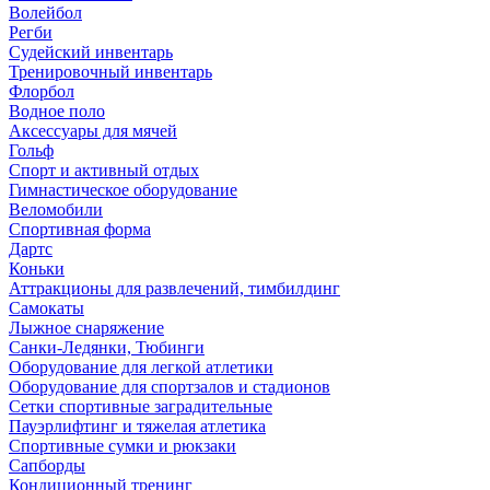
Волейбол
Регби
Судейский инвентарь
Тренировочный инвентарь
Флорбол
Водное поло
Аксессуары для мячей
Гольф
Спорт и активный отдых
Гимнастическое оборудование
Веломобили
Спортивная форма
Дартс
Коньки
Аттракционы для развлечений, тимбилдинг
Самокаты
Лыжное снаряжение
Санки-Ледянки, Тюбинги
Оборудование для легкой атлетики
Оборудование для спортзалов и стадионов
Сетки спортивные заградительные
Пауэрлифтинг и тяжелая атлетика
Спортивные сумки и рюкзаки
Сапборды
Кондиционный тренинг