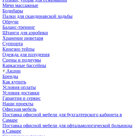
Мячи массажные
Бодибары
Палки для скандинавской ходьбы
Обручи
Баланс-тренинг
Штанги для аэробики
Хранение инветаря
Суппорта
Кинезио тейпы
Одежда для похудения
Сцены и подиумы
Каркасные бассейны
Акции
Бренды
Как купить
Условия оплаты
Условия доставки
Гарантия и сервис
Наши проекты
Офисная мебель
Поставка офисной мебели для бухгалтерского кабинета в
Самаре
Поставка офисной мебели для офтальмологической больницы
в Самаре