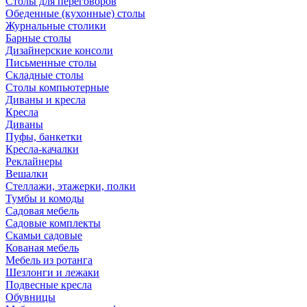
Столы для переговоров
Обеденные (кухонные) столы
Журнальные столики
Барные столы
Дизайнерские консоли
Письменные столы
Складные столы
Столы компьютерные
Диваны и кресла
Кресла
Диваны
Пуфы, банкетки
Кресла-качалки
Реклайнеры
Вешалки
Стеллажи, этажерки, полки
Тумбы и комоды
Садовая мебель
Садовые комплекты
Скамьи садовые
Кованая мебель
Мебель из ротанга
Шезлонги и лежаки
Подвесные кресла
Обувницы