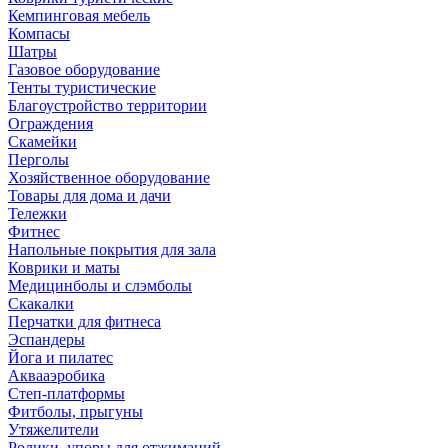
Кемпинговая мебель
Компасы
Шатры
Газовое оборудование
Тенты туристические
Благоустройство территории
Ограждения
Скамейки
Перголы
Хозяйственное оборудование
Товары для дома и дачи
Тележки
Фитнес
Напольные покрытия для зала
Коврики и маты
Медицинболы и слэмболы
Скакалки
Перчатки для фитнеса
Эспандеры
Йога и пилатес
Аквааэробика
Степ-платформы
Фитболы, прыгуны
Утяжелители
Ролики, упоры для отжиманий