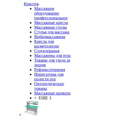
Красота
Массажное
оборудование
профессиональное
Массажные кресла
Массажные столы
Стулья для массажа
Вибромассажеры
Кресла для
косметологии
Стоунтерапия
Массажеры для тела
Товары для ухода за
лицом
Рефлексотерапия
Ирригаторы для
полости рта
Ортопедические
товары
Массажные кровати
+ ЕЩЕ 3