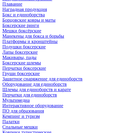
Плавание
Наградная продукция
Бокс и единоборства
Борцовские ковры и маты
Боксерские ринги
Мешки боксёрские
Манекены для бокса и борьбы
Платформы и кронштейны
Подушки боксерские
Лапы боксерские
Макивары, пады
Боксерские шлемы
Перчатки боксерские
Груши боксерские
Защитное снаряжение для единоборств
Оборудование для единоборств
Шлемы для единоборств и карате
Перчатки для единоборств
Мультимедиа
Интерактивное оборудование
ПО для образования
Кемпинг и туризм
Палатки
Спальные мешки
Коврики туристические