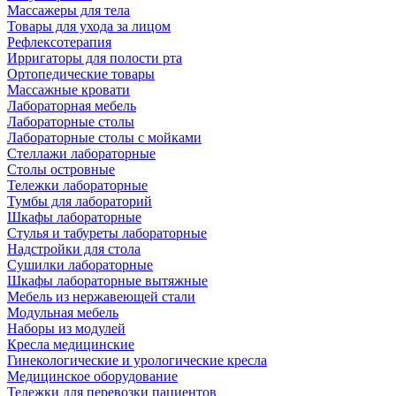
Массажеры для тела
Товары для ухода за лицом
Рефлексотерапия
Ирригаторы для полости рта
Ортопедические товары
Массажные кровати
Лабораторная мебель
Лабораторные столы
Лабораторные столы с мойками
Стеллажи лабораторные
Столы островные
Тележки лабораторные
Тумбы для лабораторий
Шкафы лабораторные
Стулья и табуреты лабораторные
Надстройки для стола
Сушилки лабораторные
Шкафы лабораторные вытяжные
Мебель из нержавеющей стали
Модульная мебель
Наборы из модулей
Кресла медицинские
Гинекологические и урологические кресла
Медицинское оборудование
Тележки для перевозки пациентов