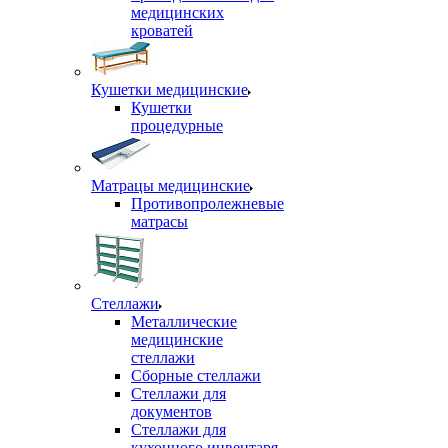
медицинских
кроватей
Кушетки медицинские
Кушетки
процедурные
Матрацы медицинские
Противопролежневые
матрасы
Стеллажи
Металлические
медицинские
стеллажи
Сборные стеллажи
Стеллажи для
документов
Стеллажи для
кухонного инвентаря