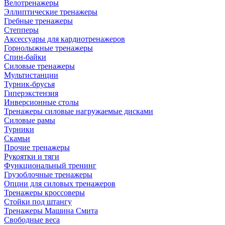
Велотренажеры
Эллиптические тренажеры
Гребные тренажеры
Степперы
Аксессуары для кардиотренажеров
Горнолыжные тренажеры
Спин-байки
Силовые тренажеры
Мультистанции
Турник-брусья
Гиперэкстензия
Инверсионные столы
Тренажеры силовые нагружаемые дисками
Силовые рамы
Турники
Скамьи
Прочие тренажеры
Рукоятки и тяги
Функциональный тренинг
Грузоблочные тренажеры
Опции для силовых тренажеров
Тренажеры кроссоверы
Стойки под штангу
Тренажеры Машина Смита
Свободные веса