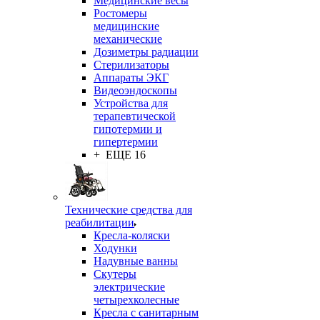
Медицинские весы
Ростомеры
медицинские
механические
Дозиметры радиации
Стерилизаторы
Аппараты ЭКГ
Видеоэндоскопы
Устройства для
терапевтической
гипотермии и
гипертермии
+ ЕЩЕ 16
Технические средства для
реабилитации
Кресла-коляски
Ходунки
Надувные ванны
Скутеры
электрические
четырехколесные
Кресла с санитарным