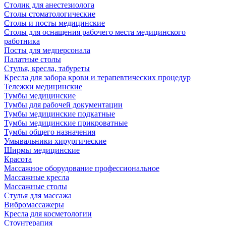
Столик для анестезиолога
Столы стоматологические
Столы и посты медицинские
Столы для оснащения рабочего места медицинского
работника
Посты для медперсонала
Палатные столы
Стулья, кресла, табуреты
Кресла для забора крови и терапевтических процедур
Тележки медицинские
Тумбы медицинские
Тумбы для рабочей документации
Тумбы медицинские подкатные
Тумбы медицинские прикроватные
Тумбы общего назначения
Умывальники хирургические
Ширмы медицинские
Красота
Массажное оборудование профессиональное
Массажные кресла
Массажные столы
Стулья для массажа
Вибромассажеры
Кресла для косметологии
Стоунтерапия