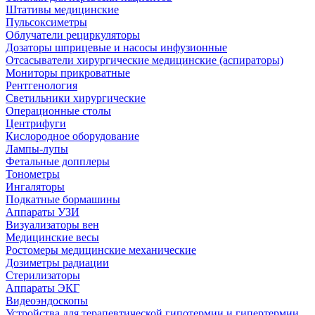
Штативы медицинские
Пульсоксиметры
Облучатели рециркуляторы
Дозаторы шприцевые и насосы инфузионные
Отсасыватели хирургические медицинские (аспираторы)
Мониторы прикроватные
Рентгенология
Светильники хирургические
Операционные столы
Центрифуги
Кислородное оборудование
Лампы-лупы
Фетальные допплеры
Тонометры
Ингаляторы
Подкатные бормашины
Аппараты УЗИ
Визуализаторы вен
Медицинские весы
Ростомеры медицинские механические
Дозиметры радиации
Стерилизаторы
Аппараты ЭКГ
Видеоэндоскопы
Устройства для терапевтической гипотермии и гипертермии