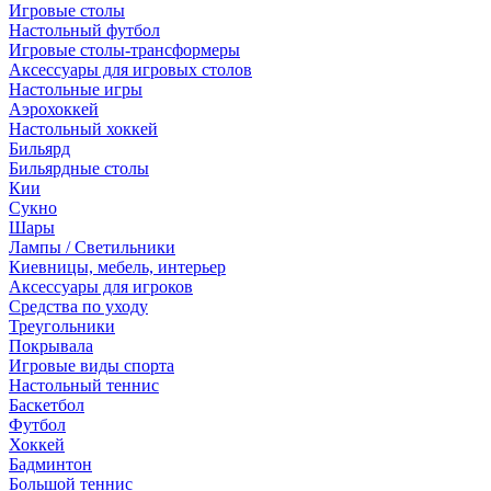
Игровые столы
Настольный футбол
Игровые столы-трансформеры
Аксессуары для игровых столов
Настольные игры
Аэрохоккей
Настольный хоккей
Бильярд
Бильярдные столы
Кии
Сукно
Шары
Лампы / Светильники
Киевницы, мебель, интерьер
Аксессуары для игроков
Средства по уходу
Треугольники
Покрывала
Игровые виды спорта
Настольный теннис
Баскетбол
Футбол
Хоккей
Бадминтон
Большой теннис