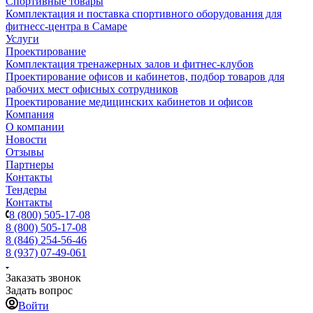
Спортивные товары
Комплектация и поставка спортивного оборудования для
фитнесс-центра в Самаре
Услуги
Проектирование
Комплектация тренажерных залов и фитнес-клубов
Проектирование офисов и кабинетов, подбор товаров для
рабочих мест офисных сотрудников
Проектирование медицинских кабинетов и офисов
Компания
О компании
Новости
Отзывы
Партнеры
Контакты
Тендеры
Контакты
8 (800) 505-17-08
8 (800) 505-17-08
8 (846) 254-56-46
8 (937) 07-49-061
Заказать звонок
Задать вопрос
Войти