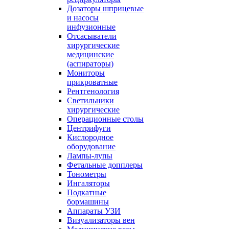
Дозаторы шприцевые
и насосы
инфузионные
Отсасыватели
хирургические
медицинские
(аспираторы)
Мониторы
прикроватные
Рентгенология
Светильники
хирургические
Операционные столы
Центрифуги
Кислородное
оборудование
Лампы-лупы
Фетальные допплеры
Тонометры
Ингаляторы
Подкатные
бормашины
Аппараты УЗИ
Визуализаторы вен