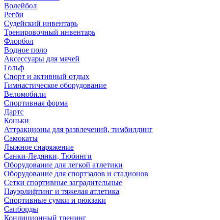
Волейбол
Регби
Судейский инвентарь
Тренировочный инвентарь
Флорбол
Водное поло
Аксессуары для мячей
Гольф
Спорт и активный отдых
Гимнастическое оборудование
Веломобили
Спортивная форма
Дартс
Коньки
Аттракционы для развлечений, тимбилдинг
Самокаты
Лыжное снаряжение
Санки-Ледянки, Тюбинги
Оборудование для легкой атлетики
Оборудование для спортзалов и стадионов
Сетки спортивные заградительные
Пауэрлифтинг и тяжелая атлетика
Спортивные сумки и рюкзаки
Сапборды
Кондиционный тренинг