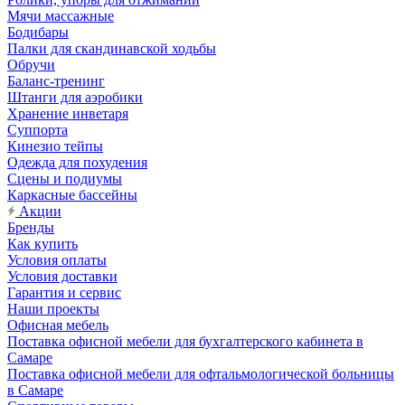
Мячи массажные
Бодибары
Палки для скандинавской ходьбы
Обручи
Баланс-тренинг
Штанги для аэробики
Хранение инветаря
Суппорта
Кинезио тейпы
Одежда для похудения
Сцены и подиумы
Каркасные бассейны
Акции
Бренды
Как купить
Условия оплаты
Условия доставки
Гарантия и сервис
Наши проекты
Офисная мебель
Поставка офисной мебели для бухгалтерского кабинета в
Самаре
Поставка офисной мебели для офтальмологической больницы
в Самаре