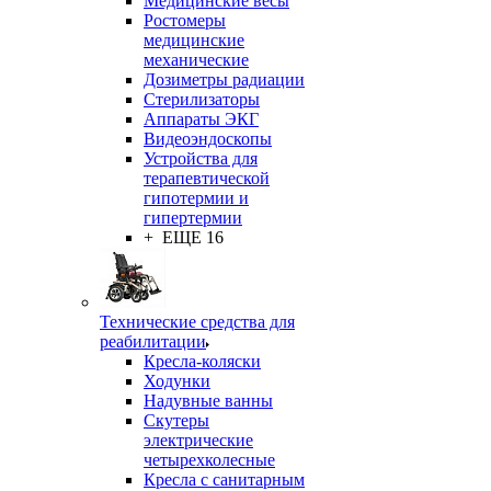
Медицинские весы
Ростомеры
медицинские
механические
Дозиметры радиации
Стерилизаторы
Аппараты ЭКГ
Видеоэндоскопы
Устройства для
терапевтической
гипотермии и
гипертермии
+ ЕЩЕ 16
Технические средства для
реабилитации
Кресла-коляски
Ходунки
Надувные ванны
Скутеры
электрические
четырехколесные
Кресла с санитарным