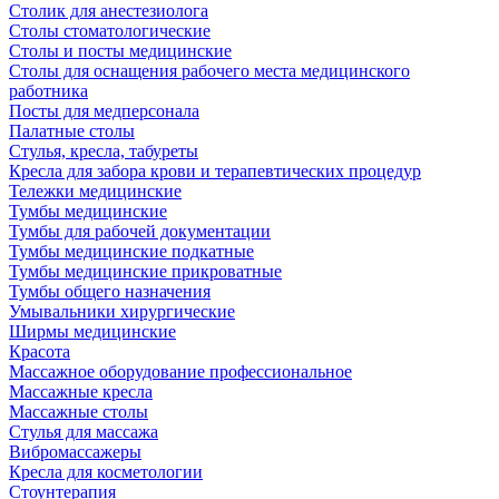
Столик для анестезиолога
Столы стоматологические
Столы и посты медицинские
Столы для оснащения рабочего места медицинского
работника
Посты для медперсонала
Палатные столы
Стулья, кресла, табуреты
Кресла для забора крови и терапевтических процедур
Тележки медицинские
Тумбы медицинские
Тумбы для рабочей документации
Тумбы медицинские подкатные
Тумбы медицинские прикроватные
Тумбы общего назначения
Умывальники хирургические
Ширмы медицинские
Красота
Массажное оборудование профессиональное
Массажные кресла
Массажные столы
Стулья для массажа
Вибромассажеры
Кресла для косметологии
Стоунтерапия