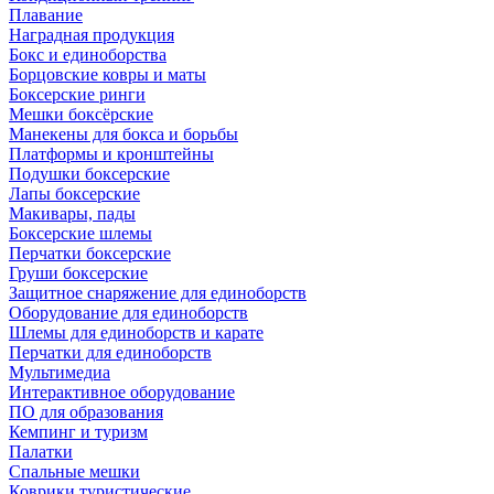
Плавание
Наградная продукция
Бокс и единоборства
Борцовские ковры и маты
Боксерские ринги
Мешки боксёрские
Манекены для бокса и борьбы
Платформы и кронштейны
Подушки боксерские
Лапы боксерские
Макивары, пады
Боксерские шлемы
Перчатки боксерские
Груши боксерские
Защитное снаряжение для единоборств
Оборудование для единоборств
Шлемы для единоборств и карате
Перчатки для единоборств
Мультимедиа
Интерактивное оборудование
ПО для образования
Кемпинг и туризм
Палатки
Спальные мешки
Коврики туристические