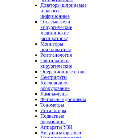
Дозаторы шприцевые
и насосы
инфузионные
Отсасыватели
хирургические
медицинские
(аспираторы)
Мониторы
прикроватные
Рентгенология
Светильники
хирургические
Операционные столы
Центрифуги
Кислородное
оборудование
Лампы-лупы
Фетальные допплеры
Тонометры
Ингаляторы
Подкатные
бормашины
Аппараты УЗИ
Визуализаторы вен