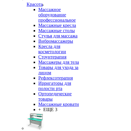
Красота
Массажное
оборудование
профессиональное
Массажные кресла
Массажные столы
Стулья для массажа
Вибромассажеры
Кресла для
косметологии
Стоунтерапия
Массажеры для тела
Товары для ухода за
лицом
Рефлексотерапия
Ирригаторы для
полости рта
Ортопедические
товары
Массажные кровати
+ ЕЩЕ 3