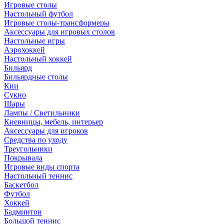
Игровые столы
Настольный футбол
Игровые столы-трансформеры
Аксессуары для игровых столов
Настольные игры
Аэрохоккей
Настольный хоккей
Бильярд
Бильярдные столы
Кии
Сукно
Шары
Лампы / Светильники
Киевницы, мебель, интерьер
Аксессуары для игроков
Средства по уходу
Треугольники
Покрывала
Игровые виды спорта
Настольный теннис
Баскетбол
Футбол
Хоккей
Бадминтон
Большой теннис