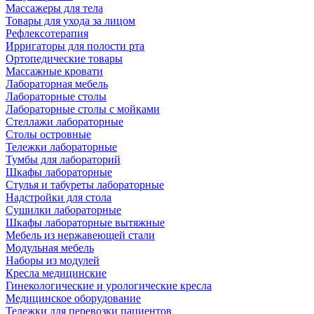
Массажеры для тела
Товары для ухода за лицом
Рефлексотерапия
Ирригаторы для полости рта
Ортопедические товары
Массажные кровати
Лабораторная мебель
Лабораторные столы
Лабораторные столы с мойками
Стеллажи лабораторные
Столы островные
Тележки лабораторные
Тумбы для лабораторий
Шкафы лабораторные
Стулья и табуреты лабораторные
Надстройки для стола
Сушилки лабораторные
Шкафы лабораторные вытяжные
Мебель из нержавеющей стали
Модульная мебель
Наборы из модулей
Кресла медицинские
Гинекологические и урологические кресла
Медицинское оборудование
Тележки для перевозки пациентов