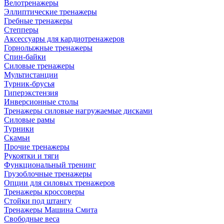
Велотренажеры
Эллиптические тренажеры
Гребные тренажеры
Степперы
Аксессуары для кардиотренажеров
Горнолыжные тренажеры
Спин-байки
Силовые тренажеры
Мультистанции
Турник-брусья
Гиперэкстензия
Инверсионные столы
Тренажеры силовые нагружаемые дисками
Силовые рамы
Турники
Скамьи
Прочие тренажеры
Рукоятки и тяги
Функциональный тренинг
Грузоблочные тренажеры
Опции для силовых тренажеров
Тренажеры кроссоверы
Стойки под штангу
Тренажеры Машина Смита
Свободные веса