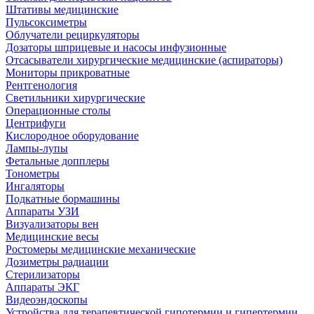
Штативы медицинские
Пульсоксиметры
Облучатели рециркуляторы
Дозаторы шприцевые и насосы инфузионные
Отсасыватели хирургические медицинские (аспираторы)
Мониторы прикроватные
Рентгенология
Светильники хирургические
Операционные столы
Центрифуги
Кислородное оборудование
Лампы-лупы
Фетальные допплеры
Тонометры
Ингаляторы
Подкатные бормашины
Аппараты УЗИ
Визуализаторы вен
Медицинские весы
Ростомеры медицинские механические
Дозиметры радиации
Стерилизаторы
Аппараты ЭКГ
Видеоэндоскопы
Устройства для терапевтической гипотермии и гипертермии