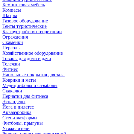
Кемпинговая мебель
Компасы
Шатры
Газовое оборудование
Тенты туристические
Благоустройство территории
Ограждения
Скамейки
Перголы
Хозяйственное оборудование
Товары для дома и дачи
Тележки
Фитнес
Напольные покрытия для зала
Коврики и маты
Медицинболы и слэмболы
Скакалки
Перчатки для фитнеса
Эспандеры
Йога и пилатес
Аквааэробика
Степ-платформы
Фитболы, прыгуны
Утяжелители
Ролики, упоры для отжиманий