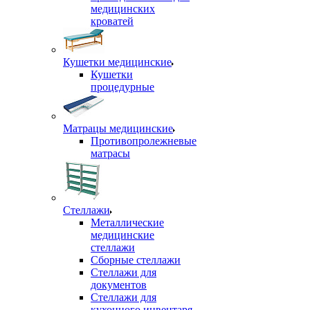
медицинских
кроватей
Кушетки медицинские
Кушетки
процедурные
Матрацы медицинские
Противопролежневые
матрасы
Стеллажи
Металлические
медицинские
стеллажи
Сборные стеллажи
Стеллажи для
документов
Стеллажи для
кухонного инвентаря