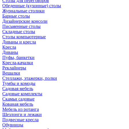
Столы для переговоров
Обеденные (кухонные) столы
Журнальные столики
Барные столы
Дизайнерские консоли
Письменные столы
Складные столы
Столы компьютерные
Диваны и кресла
Кресла
Диваны
Пуфы, банкетки
Кресла-качалки
Реклайнеры
Вешалки
Стеллажи, этажерки, полки
Тумбы и комоды
Садовая мебель
Садовые комплекты
Скамьи садовые
Кованая мебель
Мебель из ротанга
Шезлонги и лежаки
Подвесные кресла
Обувницы