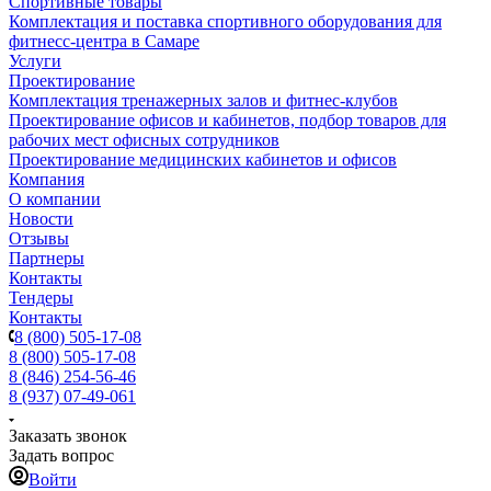
Спортивные товары
Комплектация и поставка спортивного оборудования для
фитнесс-центра в Самаре
Услуги
Проектирование
Комплектация тренажерных залов и фитнес-клубов
Проектирование офисов и кабинетов, подбор товаров для
рабочих мест офисных сотрудников
Проектирование медицинских кабинетов и офисов
Компания
О компании
Новости
Отзывы
Партнеры
Контакты
Тендеры
Контакты
8 (800) 505-17-08
8 (800) 505-17-08
8 (846) 254-56-46
8 (937) 07-49-061
Заказать звонок
Задать вопрос
Войти