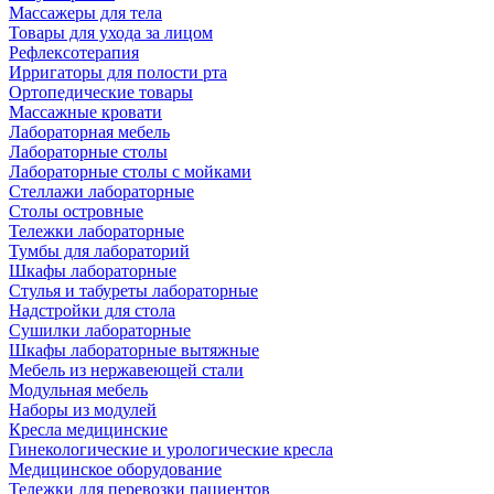
Массажеры для тела
Товары для ухода за лицом
Рефлексотерапия
Ирригаторы для полости рта
Ортопедические товары
Массажные кровати
Лабораторная мебель
Лабораторные столы
Лабораторные столы с мойками
Стеллажи лабораторные
Столы островные
Тележки лабораторные
Тумбы для лабораторий
Шкафы лабораторные
Стулья и табуреты лабораторные
Надстройки для стола
Сушилки лабораторные
Шкафы лабораторные вытяжные
Мебель из нержавеющей стали
Модульная мебель
Наборы из модулей
Кресла медицинские
Гинекологические и урологические кресла
Медицинское оборудование
Тележки для перевозки пациентов