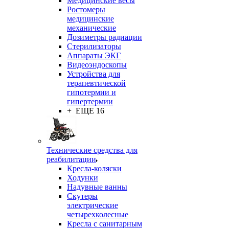
Медицинские весы
Ростомеры
медицинские
механические
Дозиметры радиации
Стерилизаторы
Аппараты ЭКГ
Видеоэндоскопы
Устройства для
терапевтической
гипотермии и
гипертермии
+ ЕЩЕ 16
Технические средства для
реабилитации
Кресла-коляски
Ходунки
Надувные ванны
Скутеры
электрические
четырехколесные
Кресла с санитарным