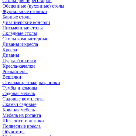
Столы для переговоров
Обеденные (кухонные) столы
Журнальные столики
Барные столы
Дизайнерские консоли
Письменные столы
Складные столы
Столы компьютерные
Диваны и кресла
Кресла
Диваны
Пуфы, банкетки
Кресла-качалки
Реклайнеры
Вешалки
Стеллажи, этажерки, полки
Тумбы и комоды
Садовая мебель
Садовые комплекты
Скамьи садовые
Кованая мебель
Мебель из ротанга
Шезлонги и лежаки
Подвесные кресла
Обувницы