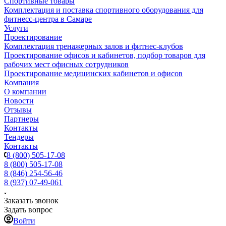
Спортивные товары
Комплектация и поставка спортивного оборудования для
фитнесс-центра в Самаре
Услуги
Проектирование
Комплектация тренажерных залов и фитнес-клубов
Проектирование офисов и кабинетов, подбор товаров для
рабочих мест офисных сотрудников
Проектирование медицинских кабинетов и офисов
Компания
О компании
Новости
Отзывы
Партнеры
Контакты
Тендеры
Контакты
8 (800) 505-17-08
8 (800) 505-17-08
8 (846) 254-56-46
8 (937) 07-49-061
Заказать звонок
Задать вопрос
Войти