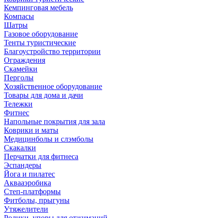
Кемпинговая мебель
Компасы
Шатры
Газовое оборудование
Тенты туристические
Благоустройство территории
Ограждения
Скамейки
Перголы
Хозяйственное оборудование
Товары для дома и дачи
Тележки
Фитнес
Напольные покрытия для зала
Коврики и маты
Медицинболы и слэмболы
Скакалки
Перчатки для фитнеса
Эспандеры
Йога и пилатес
Аквааэробика
Степ-платформы
Фитболы, прыгуны
Утяжелители
Ролики, упоры для отжиманий