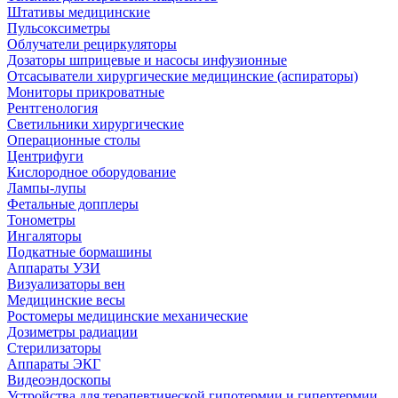
Штативы медицинские
Пульсоксиметры
Облучатели рециркуляторы
Дозаторы шприцевые и насосы инфузионные
Отсасыватели хирургические медицинские (аспираторы)
Мониторы прикроватные
Рентгенология
Светильники хирургические
Операционные столы
Центрифуги
Кислородное оборудование
Лампы-лупы
Фетальные допплеры
Тонометры
Ингаляторы
Подкатные бормашины
Аппараты УЗИ
Визуализаторы вен
Медицинские весы
Ростомеры медицинские механические
Дозиметры радиации
Стерилизаторы
Аппараты ЭКГ
Видеоэндоскопы
Устройства для терапевтической гипотермии и гипертермии