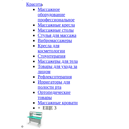
Красота
Массажное
оборудование
профессиональное
Массажные кресла
Массажные столы
Стулья для массажа
Вибромассажеры
Кресла для
косметологии
Стоунтерапия
Массажеры для тела
Товары для ухода за
лицом
Рефлексотерапия
Ирригаторы для
полости рта
Ортопедические
товары
Массажные кровати
+ ЕЩЕ 3