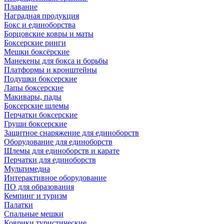
Плавание
Наградная продукция
Бокс и единоборства
Борцовские ковры и маты
Боксерские ринги
Мешки боксёрские
Манекены для бокса и борьбы
Платформы и кронштейны
Подушки боксерские
Лапы боксерские
Макивары, пады
Боксерские шлемы
Перчатки боксерские
Груши боксерские
Защитное снаряжение для единоборств
Оборудование для единоборств
Шлемы для единоборств и карате
Перчатки для единоборств
Мультимедиа
Интерактивное оборудование
ПО для образования
Кемпинг и туризм
Палатки
Спальные мешки
Коврики туристические