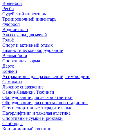
Волейбол
Регби
Судейский инвентарь
Тренировочный инвентарь
Флорбол
Водное поло
Аксессуары для мячей
Гольф
Спорт и активный отдых
Гимнастическое оборудование
Веломобили
Спортивная форма
Дартс
Коньки
Аттракционы для развлечений, тимбилдинг
Самокаты
Лыжное снаряжение
Санки-Ледянки, Тюбинги
Оборудование для легкой атлетики
Оборудование для спортзалов и стадионов
Сетки спортивные заградительные
Пауэрлифтинг и тяжелая атлетика
Спортивные сумки и рюкзаки
Сапборды
Кондиционный тренинг