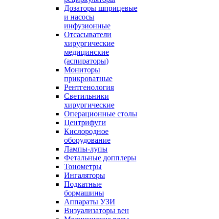
Дозаторы шприцевые
и насосы
инфузионные
Отсасыватели
хирургические
медицинские
(аспираторы)
Мониторы
прикроватные
Рентгенология
Светильники
хирургические
Операционные столы
Центрифуги
Кислородное
оборудование
Лампы-лупы
Фетальные допплеры
Тонометры
Ингаляторы
Подкатные
бормашины
Аппараты УЗИ
Визуализаторы вен