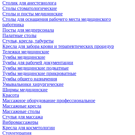
Столик для анестезиолога
Столы стоматологические
Столы и посты медицинские
Столы для оснащения рабочего места медицинского
работника
Посты для медперсонала
Палатные столы
Стулья, кресла, табуреты
Кресла для забора крови и терапевтических процедур
Тележки медицинские
Тумбы медицинские
Тумбы для рабочей документации
Тумбы медицинские подкатные
Тумбы медицинские прикроватные
Тумбы общего назначения
Умывальники хирургические
Ширмы медицинские
Красота
Массажное оборудование профессиональное
Массажные кресла
Массажные столы
Стулья для массажа
Вибромассажеры
Кресла для косметологии
Стоунтерапия