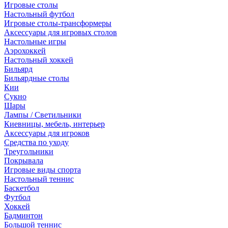
Игровые столы
Настольный футбол
Игровые столы-трансформеры
Аксессуары для игровых столов
Настольные игры
Аэрохоккей
Настольный хоккей
Бильярд
Бильярдные столы
Кии
Сукно
Шары
Лампы / Светильники
Киевницы, мебель, интерьер
Аксессуары для игроков
Средства по уходу
Треугольники
Покрывала
Игровые виды спорта
Настольный теннис
Баскетбол
Футбол
Хоккей
Бадминтон
Большой теннис