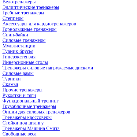
Велотренажеры
Эллиптические тренажеры
Гребные тренажеры
Степперы
Аксессуары для кардиотренажеров
Горнолыжные тренажеры
Спин-байки
Силовые тренажеры
Мультистанции
Турник-брусья
Гиперэкстензия
Инверсионные столы
Тренажеры силовые нагружаемые дисками
Силовые рамы
Турники
Скамьи
Прочие тренажеры
Рукоятки и тяги
Функциональный тренинг
Грузоблочные тренажеры
Опции для силовых тренажеров
Тренажеры кроссоверы
Стойки под штангу
Тренажеры Машина Смита
Свободные веса