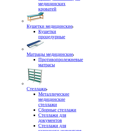
медицинских
кроватей
Кушетки медицинские
Кушетки
процедурные
Матрацы медицинские
Противопролежневые
матрасы
Стеллажи
Металлические
медицинские
стеллажи
Сборные стеллажи
Стеллажи для
документов
Стеллажи для
кухонного инвентаря