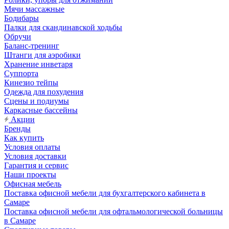
Мячи массажные
Бодибары
Палки для скандинавской ходьбы
Обручи
Баланс-тренинг
Штанги для аэробики
Хранение инветаря
Суппорта
Кинезио тейпы
Одежда для похудения
Сцены и подиумы
Каркасные бассейны
Акции
Бренды
Как купить
Условия оплаты
Условия доставки
Гарантия и сервис
Наши проекты
Офисная мебель
Поставка офисной мебели для бухгалтерского кабинета в
Самаре
Поставка офисной мебели для офтальмологической больницы
в Самаре