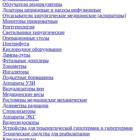
Облучатели рециркуляторы
Дозаторы шприцевые и насосы инфузионные
Отсасыватели хирургические медицинские (аспираторы)
Мониторы прикроватные
Рентгенология
Светильники хирургические
Операционные столы
Центрифуги
Кислородное оборудование
Лампы-лупы
Фетальные допплеры
Тонометры
Ингаляторы
Подкатные бормашины
Аппараты УЗИ
Визуализаторы вен
Медицинские весы
Ростомеры медицинские механические
Дозиметры радиации
Стерилизаторы
Аппараты ЭКГ
Видеоэндоскопы
Устройства для терапевтической гипотермии и гипертермии
Технические средства для реабилитации
Кресла-коляски