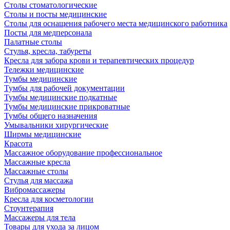
Столы стоматологические
Столы и посты медицинские
Столы для оснащения рабочего места медицинского работника
Посты для медперсонала
Палатные столы
Стулья, кресла, табуреты
Кресла для забора крови и терапевтических процедур
Тележки медицинские
Тумбы медицинские
Тумбы для рабочей документации
Тумбы медицинские подкатные
Тумбы медицинские прикроватные
Тумбы общего назначения
Умывальники хирургические
Ширмы медицинские
Красота
Массажное оборудование профессиональное
Массажные кресла
Массажные столы
Стулья для массажа
Вибромассажеры
Кресла для косметологии
Стоунтерапия
Массажеры для тела
Товары для ухода за лицом