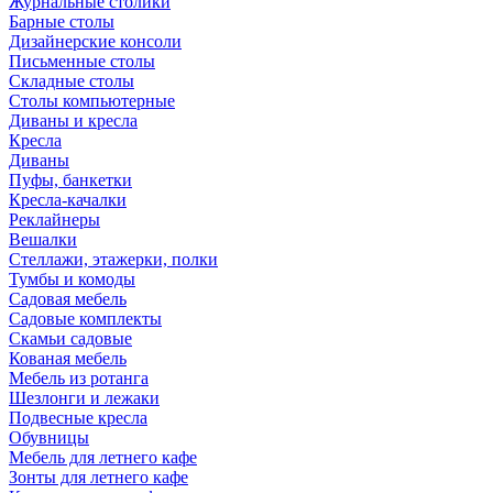
Журнальные столики
Барные столы
Дизайнерские консоли
Письменные столы
Складные столы
Столы компьютерные
Диваны и кресла
Кресла
Диваны
Пуфы, банкетки
Кресла-качалки
Реклайнеры
Вешалки
Стеллажи, этажерки, полки
Тумбы и комоды
Садовая мебель
Садовые комплекты
Скамьи садовые
Кованая мебель
Мебель из ротанга
Шезлонги и лежаки
Подвесные кресла
Обувницы
Мебель для летнего кафе
Зонты для летнего кафе