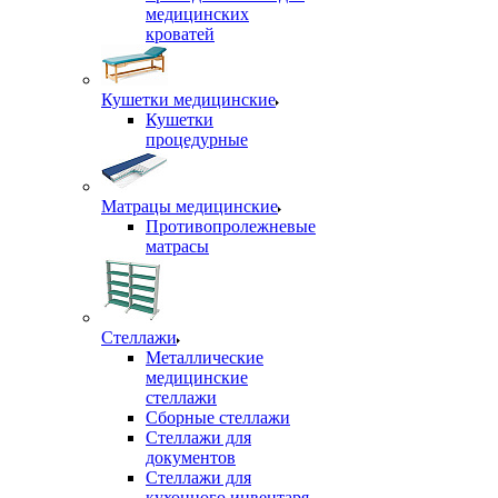
медицинских
кроватей
Кушетки медицинские
Кушетки
процедурные
Матрацы медицинские
Противопролежневые
матрасы
Стеллажи
Металлические
медицинские
стеллажи
Сборные стеллажи
Стеллажи для
документов
Стеллажи для
кухонного инвентаря