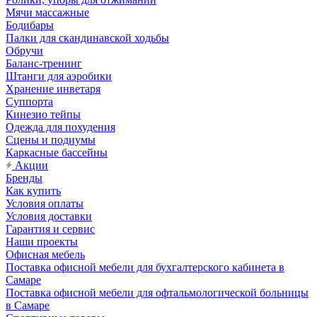
Мячи массажные
Бодибары
Палки для скандинавской ходьбы
Обручи
Баланс-тренинг
Штанги для аэробики
Хранение инветаря
Суппорта
Кинезио тейпы
Одежда для похудения
Сцены и подиумы
Каркасные бассейны
Акции
Бренды
Как купить
Условия оплаты
Условия доставки
Гарантия и сервис
Наши проекты
Офисная мебель
Поставка офисной мебели для бухгалтерского кабинета в
Самаре
Поставка офисной мебели для офтальмологической больницы
в Самаре