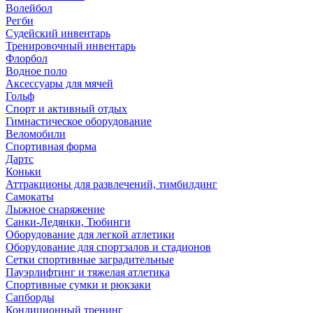
Волейбол
Регби
Судейский инвентарь
Тренировочный инвентарь
Флорбол
Водное поло
Аксессуары для мячей
Гольф
Спорт и активный отдых
Гимнастическое оборудование
Веломобили
Спортивная форма
Дартс
Коньки
Аттракционы для развлечений, тимбилдинг
Самокаты
Лыжное снаряжение
Санки-Ледянки, Тюбинги
Оборудование для легкой атлетики
Оборудование для спортзалов и стадионов
Сетки спортивные заградительные
Пауэрлифтинг и тяжелая атлетика
Спортивные сумки и рюкзаки
Сапборды
Кондиционный тренинг