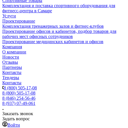
Спортивные товары
Комплектация и поставка спортивного оборудования для
фитнесс-центра в Самаре
Услуги
Проектирование
Комплектация тренажерных залов и фитнес-клубов
Проектирование офисов и кабинетов, подбор товаров для
рабочих мест офисных сотрудников
Проектирование медицинских кабинетов и офисов
Компания
О компании
Новости
Отзывы
Партнеры
Контакты
Тендеры
Контакты
8 (800) 505-17-08
8 (800) 505-17-08
8 (846) 254-56-46
8 (937) 07-49-061
Заказать звонок
Задать вопрос
Войти