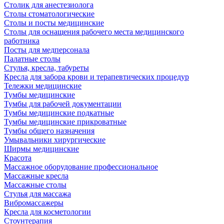
Столик для анестезиолога
Столы стоматологические
Столы и посты медицинские
Столы для оснащения рабочего места медицинского
работника
Посты для медперсонала
Палатные столы
Стулья, кресла, табуреты
Кресла для забора крови и терапевтических процедур
Тележки медицинские
Тумбы медицинские
Тумбы для рабочей документации
Тумбы медицинские подкатные
Тумбы медицинские прикроватные
Тумбы общего назначения
Умывальники хирургические
Ширмы медицинские
Красота
Массажное оборудование профессиональное
Массажные кресла
Массажные столы
Стулья для массажа
Вибромассажеры
Кресла для косметологии
Стоунтерапия