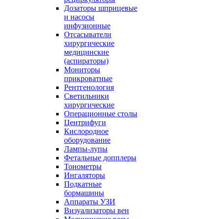
Дозаторы шприцевые
и насосы
инфузионные
Отсасыватели
хирургические
медицинские
(аспираторы)
Мониторы
прикроватные
Рентгенология
Светильники
хирургические
Операционные столы
Центрифуги
Кислородное
оборудование
Лампы-лупы
Фетальные допплеры
Тонометры
Ингаляторы
Подкатные
бормашины
Аппараты УЗИ
Визуализаторы вен