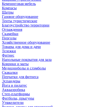
Кемпинговая мебель
Компасы
Шатры
Газовое оборудование
Тенты туристические
Благоустройство территории
Ограждения
Скамейки
Перголы
Хозяйственное оборудование
Товары для дома и дачи
Тележки
Фитнес
Напольные покрытия для зала
Коврики и маты
Медицинболы и слэмболы
Скакалки
Перчатки для фитнеса
Эспандеры
Йога и пилатес
Аквааэробика
Степ-платформы
Фитболы, прыгуны
Утяжелители
Ролики, упоры для отжиманий