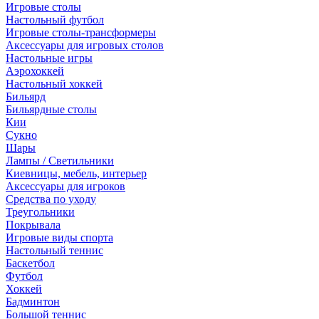
Игровые столы
Настольный футбол
Игровые столы-трансформеры
Аксессуары для игровых столов
Настольные игры
Аэрохоккей
Настольный хоккей
Бильярд
Бильярдные столы
Кии
Сукно
Шары
Лампы / Светильники
Киевницы, мебель, интерьер
Аксессуары для игроков
Средства по уходу
Треугольники
Покрывала
Игровые виды спорта
Настольный теннис
Баскетбол
Футбол
Хоккей
Бадминтон
Большой теннис