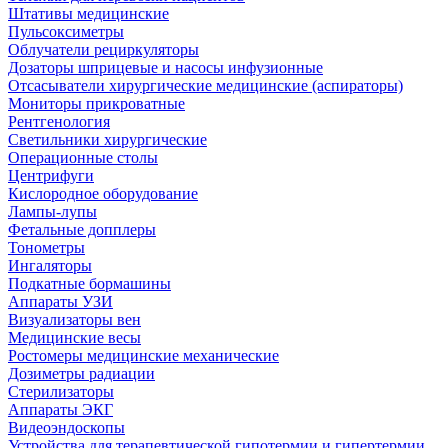
Штативы медицинские
Пульсоксиметры
Облучатели рециркуляторы
Дозаторы шприцевые и насосы инфузионные
Отсасыватели хирургические медицинские (аспираторы)
Мониторы прикроватные
Рентгенология
Светильники хирургические
Операционные столы
Центрифуги
Кислородное оборудование
Лампы-лупы
Фетальные допплеры
Тонометры
Ингаляторы
Подкатные бормашины
Аппараты УЗИ
Визуализаторы вен
Медицинские весы
Ростомеры медицинские механические
Дозиметры радиации
Стерилизаторы
Аппараты ЭКГ
Видеоэндоскопы
Устройства для терапевтической гипотермии и гипертермии