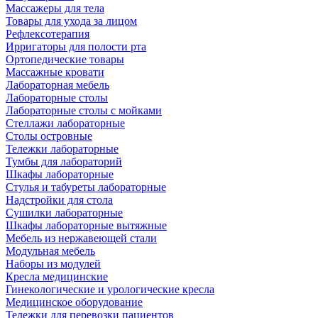
Массажеры для тела
Товары для ухода за лицом
Рефлексотерапия
Ирригаторы для полости рта
Ортопедические товары
Массажные кровати
Лабораторная мебель
Лабораторные столы
Лабораторные столы с мойками
Стеллажи лабораторные
Столы островные
Тележки лабораторные
Тумбы для лабораторий
Шкафы лабораторные
Стулья и табуреты лабораторные
Надстройки для стола
Сушилки лабораторные
Шкафы лабораторные вытяжные
Мебель из нержавеющей стали
Модульная мебель
Наборы из модулей
Кресла медицинские
Гинекологические и урологические кресла
Медицинское оборудование
Тележки для перевозки пациентов