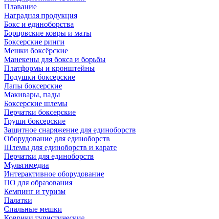
Плавание
Наградная продукция
Бокс и единоборства
Борцовские ковры и маты
Боксерские ринги
Мешки боксёрские
Манекены для бокса и борьбы
Платформы и кронштейны
Подушки боксерские
Лапы боксерские
Макивары, пады
Боксерские шлемы
Перчатки боксерские
Груши боксерские
Защитное снаряжение для единоборств
Оборудование для единоборств
Шлемы для единоборств и карате
Перчатки для единоборств
Мультимедиа
Интерактивное оборудование
ПО для образования
Кемпинг и туризм
Палатки
Спальные мешки
Коврики туристические