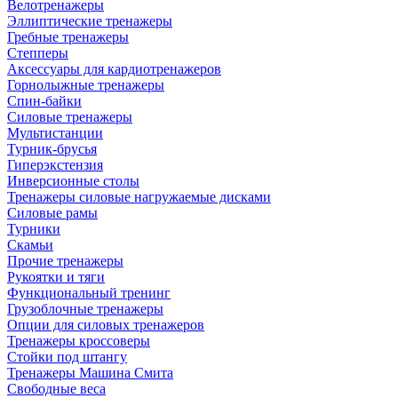
Велотренажеры
Эллиптические тренажеры
Гребные тренажеры
Степперы
Аксессуары для кардиотренажеров
Горнолыжные тренажеры
Спин-байки
Силовые тренажеры
Мультистанции
Турник-брусья
Гиперэкстензия
Инверсионные столы
Тренажеры силовые нагружаемые дисками
Силовые рамы
Турники
Скамьи
Прочие тренажеры
Рукоятки и тяги
Функциональный тренинг
Грузоблочные тренажеры
Опции для силовых тренажеров
Тренажеры кроссоверы
Стойки под штангу
Тренажеры Машина Смита
Свободные веса