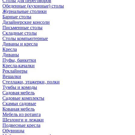
Столы для переговоров
Обеденные (кухонные) столы
Журнальные столики
Барные столы
Дизайнерские консоли
Письменные столы
Складные столы
Столы компьютерные
Диваны и кресла
Кресла
Диваны
Пуфы, банкетки
Кресла-качалки
Реклайнеры
Вешалки
Стеллажи, этажерки, полки
Тумбы и комоды
Садовая мебель
Садовые комплекты
Скамьи садовые
Кованая мебель
Мебель из ротанга
Шезлонги и лежаки
Подвесные кресла
Обувницы