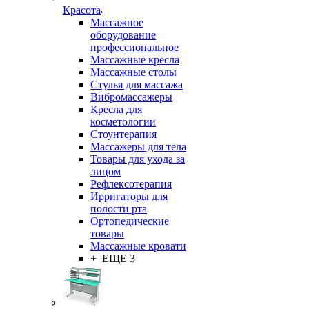
Красота
Массажное
оборудование
профессиональное
Массажные кресла
Массажные столы
Стулья для массажа
Вибромассажеры
Кресла для
косметологии
Стоунтерапия
Массажеры для тела
Товары для ухода за
лицом
Рефлексотерапия
Ирригаторы для
полости рта
Ортопедические
товары
Массажные кровати
+ ЕЩЕ 3