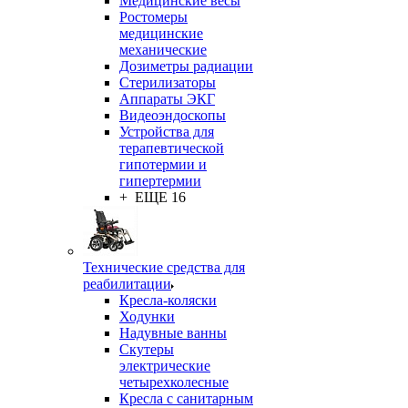
Медицинские весы
Ростомеры
медицинские
механические
Дозиметры радиации
Стерилизаторы
Аппараты ЭКГ
Видеоэндоскопы
Устройства для
терапевтической
гипотермии и
гипертермии
+ ЕЩЕ 16
Технические средства для
реабилитации
Кресла-коляски
Ходунки
Надувные ванны
Скутеры
электрические
четырехколесные
Кресла с санитарным