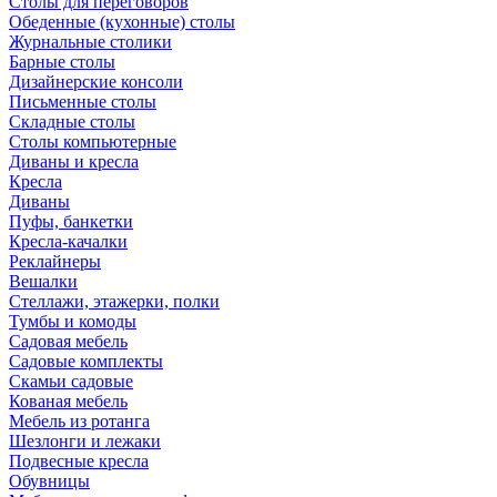
Столы для переговоров
Обеденные (кухонные) столы
Журнальные столики
Барные столы
Дизайнерские консоли
Письменные столы
Складные столы
Столы компьютерные
Диваны и кресла
Кресла
Диваны
Пуфы, банкетки
Кресла-качалки
Реклайнеры
Вешалки
Стеллажи, этажерки, полки
Тумбы и комоды
Садовая мебель
Садовые комплекты
Скамьи садовые
Кованая мебель
Мебель из ротанга
Шезлонги и лежаки
Подвесные кресла
Обувницы