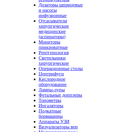
Дозаторы шприцевые
и насосы
инфузионные
Отсасыватели
хирургические
медицинские
(аспираторы)
Мониторы
прикроватные
Рентгенология
Светильники
хирургические
Операционные столы
Центрифуги
Кислородное
оборудование
Лампы-лупы
Фетальные допплеры
Тонометры
Ингаляторы
Подкатные
бормашины
Аппараты УЗИ
Визуализаторы вен