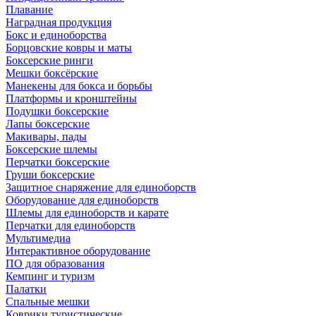
Плавание
Наградная продукция
Бокс и единоборства
Борцовские ковры и маты
Боксерские ринги
Мешки боксёрские
Манекены для бокса и борьбы
Платформы и кронштейны
Подушки боксерские
Лапы боксерские
Макивары, пады
Боксерские шлемы
Перчатки боксерские
Груши боксерские
Защитное снаряжение для единоборств
Оборудование для единоборств
Шлемы для единоборств и карате
Перчатки для единоборств
Мультимедиа
Интерактивное оборудование
ПО для образования
Кемпинг и туризм
Палатки
Спальные мешки
Коврики туристические