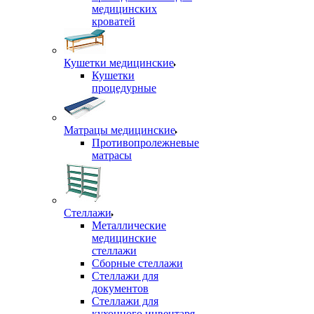
медицинских
кроватей
Кушетки медицинские
Кушетки
процедурные
Матрацы медицинские
Противопролежневые
матрасы
Стеллажи
Металлические
медицинские
стеллажи
Сборные стеллажи
Стеллажи для
документов
Стеллажи для
кухонного инвентаря