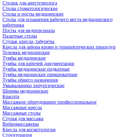
Столик для анестезиолога
Столы стоматологические
Столы и посты медицинские
Столы для оснащения рабочего места медицинского
работника
Посты для медперсонала
Палатные столы
Стулья, кресла, табуреты
Кресла для забора крови и терапевтических процедур
Тележки медицинские
Тумбы медицинские
Тумбы для рабочей документации
Тумбы медицинские подкатные
Тумбы медицинские прикроватные
Тумбы общего назначения
Умывальники хирургические
Ширмы медицинские
Красота
Массажное оборудование профессиональное
Массажные кресла
Массажные столы
Стулья для массажа
Вибромассажеры
Кресла для косметологии
Стоунтерапия