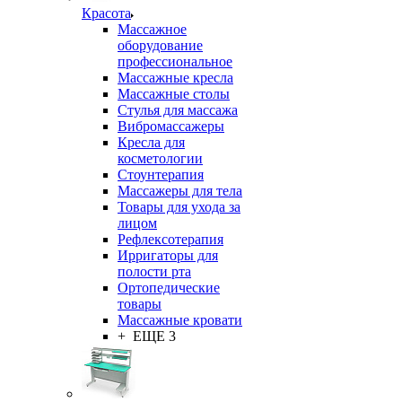
Красота
Массажное
оборудование
профессиональное
Массажные кресла
Массажные столы
Стулья для массажа
Вибромассажеры
Кресла для
косметологии
Стоунтерапия
Массажеры для тела
Товары для ухода за
лицом
Рефлексотерапия
Ирригаторы для
полости рта
Ортопедические
товары
Массажные кровати
+ ЕЩЕ 3