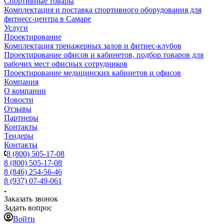
Спортивные товары
Комплектация и поставка спортивного оборудования для
фитнесс-центра в Самаре
Услуги
Проектирование
Комплектация тренажерных залов и фитнес-клубов
Проектирование офисов и кабинетов, подбор товаров для
рабочих мест офисных сотрудников
Проектирование медицинских кабинетов и офисов
Компания
О компании
Новости
Отзывы
Партнеры
Контакты
Тендеры
Контакты
8 (800) 505-17-08
8 (800) 505-17-08
8 (846) 254-56-46
8 (937) 07-49-061
Заказать звонок
Задать вопрос
Войти