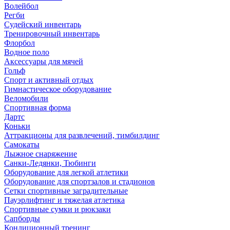
Волейбол
Регби
Судейский инвентарь
Тренировочный инвентарь
Флорбол
Водное поло
Аксессуары для мячей
Гольф
Спорт и активный отдых
Гимнастическое оборудование
Веломобили
Спортивная форма
Дартс
Коньки
Аттракционы для развлечений, тимбилдинг
Самокаты
Лыжное снаряжение
Санки-Ледянки, Тюбинги
Оборудование для легкой атлетики
Оборудование для спортзалов и стадионов
Сетки спортивные заградительные
Пауэрлифтинг и тяжелая атлетика
Спортивные сумки и рюкзаки
Сапборды
Кондиционный тренинг