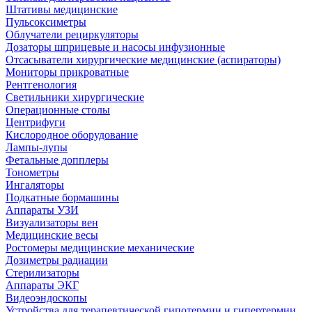
Штативы медицинские
Пульсоксиметры
Облучатели рециркуляторы
Дозаторы шприцевые и насосы инфузионные
Отсасыватели хирургические медицинские (аспираторы)
Мониторы прикроватные
Рентгенология
Светильники хирургические
Операционные столы
Центрифуги
Кислородное оборудование
Лампы-лупы
Фетальные допплеры
Тонометры
Ингаляторы
Подкатные бормашины
Аппараты УЗИ
Визуализаторы вен
Медицинские весы
Ростомеры медицинские механические
Дозиметры радиации
Стерилизаторы
Аппараты ЭКГ
Видеоэндоскопы
Устройства для терапевтической гипотермии и гипертермии