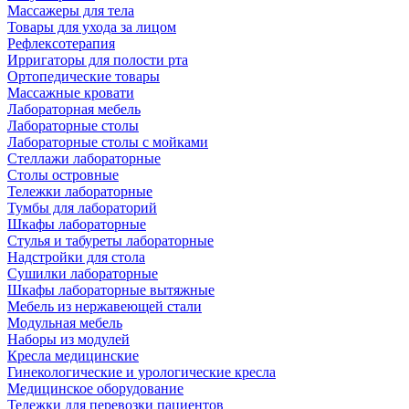
Массажеры для тела
Товары для ухода за лицом
Рефлексотерапия
Ирригаторы для полости рта
Ортопедические товары
Массажные кровати
Лабораторная мебель
Лабораторные столы
Лабораторные столы с мойками
Стеллажи лабораторные
Столы островные
Тележки лабораторные
Тумбы для лабораторий
Шкафы лабораторные
Стулья и табуреты лабораторные
Надстройки для стола
Сушилки лабораторные
Шкафы лабораторные вытяжные
Мебель из нержавеющей стали
Модульная мебель
Наборы из модулей
Кресла медицинские
Гинекологические и урологические кресла
Медицинское оборудование
Тележки для перевозки пациентов