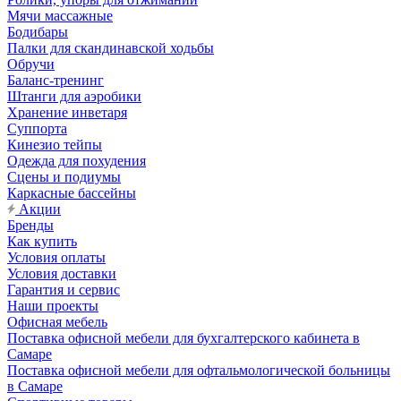
Мячи массажные
Бодибары
Палки для скандинавской ходьбы
Обручи
Баланс-тренинг
Штанги для аэробики
Хранение инветаря
Суппорта
Кинезио тейпы
Одежда для похудения
Сцены и подиумы
Каркасные бассейны
Акции
Бренды
Как купить
Условия оплаты
Условия доставки
Гарантия и сервис
Наши проекты
Офисная мебель
Поставка офисной мебели для бухгалтерского кабинета в
Самаре
Поставка офисной мебели для офтальмологической больницы
в Самаре