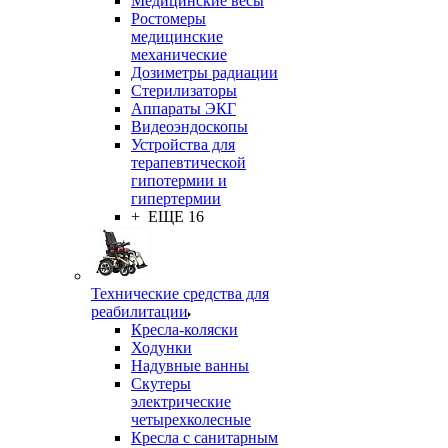
Медицинские весы
Ростомеры
медицинские
механические
Дозиметры радиации
Стерилизаторы
Аппараты ЭКГ
Видеоэндоскопы
Устройства для
терапевтической
гипотермии и
гипертермии
+ ЕЩЕ 16
Технические средства для
реабилитации
Кресла-коляски
Ходунки
Надувные ванны
Скутеры
электрические
четырехколесные
Кресла с санитарным