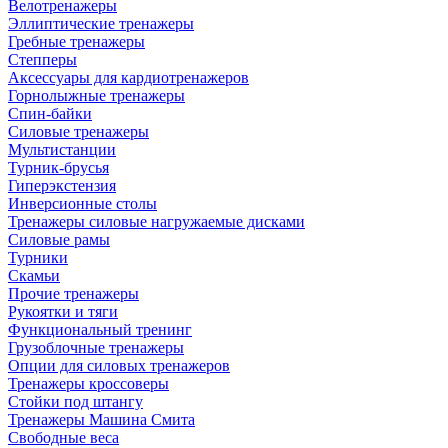
Велотренажеры
Эллиптические тренажеры
Гребные тренажеры
Степперы
Аксессуары для кардиотренажеров
Горнолыжные тренажеры
Спин-байки
Силовые тренажеры
Мультистанции
Турник-брусья
Гиперэкстензия
Инверсионные столы
Тренажеры силовые нагружаемые дисками
Силовые рамы
Турники
Скамьи
Прочие тренажеры
Рукоятки и тяги
Функциональный тренинг
Грузоблочные тренажеры
Опции для силовых тренажеров
Тренажеры кроссоверы
Стойки под штангу
Тренажеры Машина Смита
Свободные веса