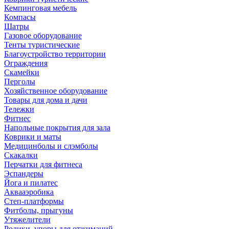
Кемпинговая мебель
Компасы
Шатры
Газовое оборудование
Тенты туристические
Благоустройство территории
Ограждения
Скамейки
Перголы
Хозяйственное оборудование
Товары для дома и дачи
Тележки
Фитнес
Напольные покрытия для зала
Коврики и маты
Медицинболы и слэмболы
Скакалки
Перчатки для фитнеса
Эспандеры
Йога и пилатес
Аквааэробика
Степ-платформы
Фитболы, прыгуны
Утяжелители
Ролики, упоры для отжиманий