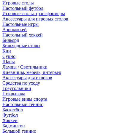
Игровые столы
Настольный футбол
Игровые столы-трансформеры
Аксессуары для игровых столов
Настольные игры
Аэрохоккей
Настольный хоккей
Бильярд
Бильярдные столы
Кии
Сукно
Шары
Лампы / Светильники
Киевницы, мебель, интерьер
Аксессуары для игроков
Средства по уходу
Треугольники
Покрывала
Игровые виды спорта
Настольный теннис
Баскетбол
Футбол
Хоккей
Бадминтон
Большой теннис