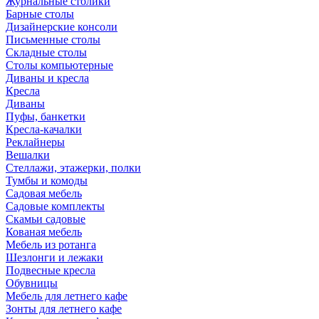
Журнальные столики
Барные столы
Дизайнерские консоли
Письменные столы
Складные столы
Столы компьютерные
Диваны и кресла
Кресла
Диваны
Пуфы, банкетки
Кресла-качалки
Реклайнеры
Вешалки
Стеллажи, этажерки, полки
Тумбы и комоды
Садовая мебель
Садовые комплекты
Скамьи садовые
Кованая мебель
Мебель из ротанга
Шезлонги и лежаки
Подвесные кресла
Обувницы
Мебель для летнего кафе
Зонты для летнего кафе