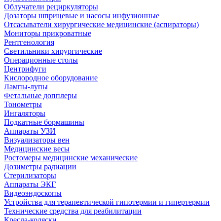
Облучатели рециркуляторы
Дозаторы шприцевые и насосы инфузионные
Отсасыватели хирургические медицинские (аспираторы)
Мониторы прикроватные
Рентгенология
Светильники хирургические
Операционные столы
Центрифуги
Кислородное оборудование
Лампы-лупы
Фетальные допплеры
Тонометры
Ингаляторы
Подкатные бормашины
Аппараты УЗИ
Визуализаторы вен
Медицинские весы
Ростомеры медицинские механические
Дозиметры радиации
Стерилизаторы
Аппараты ЭКГ
Видеоэндоскопы
Устройства для терапевтической гипотермии и гипертермии
Технические средства для реабилитации
Кресла-коляски