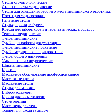
Столы стоматологические
Столы и посты медицинские
Столы для оснащения рабочего места медицинского работника
Посты для медперсонала
Палатные столы
Стулья, кресла, табуреты
Кресла для забора крови и терапевтических процедур
Тележки медицинские
Тумбы медицинские
Тумбы для рабочей документации
Тумбы медицинские подкатные
Тумбы медицинские прикроватные
Тумбы общего назначения
Умывальники хирургические
Ширмы медицинские
Красота
Массажное оборудование профессиональное
Массажные кресла
Массажные столы
Стулья для массажа
Вибромассажеры
Кресла для косметологии
Стоунтерапия
Массажеры для тела
Товары для ухода за лицом