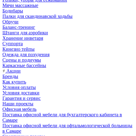
Мячи массажные
Бодибары
Палки для скандинавской ходьбы
Обручи
Баланс-тренинг
Штанги для аэробики
Хранение инветаря
Суппорта
Кинезио тейпы
Одежда для похудения
Сцены и подиумы
Каркасные бассейны
Акции
Бренды
Как купить
Условия оплаты
Условия доставки
Гарантия и сервис
Наши проекты
Офисная мебель
Поставка офисной мебели для бухгалтерского кабинета в
Самаре
Поставка офисной мебели для офтальмологической больницы
в Самаре