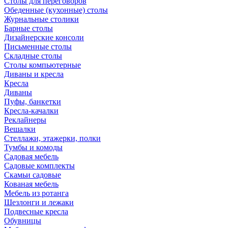
Столы для переговоров
Обеденные (кухонные) столы
Журнальные столики
Барные столы
Дизайнерские консоли
Письменные столы
Складные столы
Столы компьютерные
Диваны и кресла
Кресла
Диваны
Пуфы, банкетки
Кресла-качалки
Реклайнеры
Вешалки
Стеллажи, этажерки, полки
Тумбы и комоды
Садовая мебель
Садовые комплекты
Скамьи садовые
Кованая мебель
Мебель из ротанга
Шезлонги и лежаки
Подвесные кресла
Обувницы