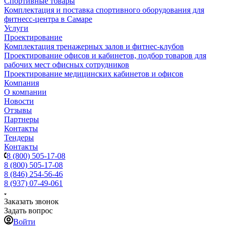
Спортивные товары
Комплектация и поставка спортивного оборудования для
фитнесс-центра в Самаре
Услуги
Проектирование
Комплектация тренажерных залов и фитнес-клубов
Проектирование офисов и кабинетов, подбор товаров для
рабочих мест офисных сотрудников
Проектирование медицинских кабинетов и офисов
Компания
О компании
Новости
Отзывы
Партнеры
Контакты
Тендеры
Контакты
8 (800) 505-17-08
8 (800) 505-17-08
8 (846) 254-56-46
8 (937) 07-49-061
Заказать звонок
Задать вопрос
Войти