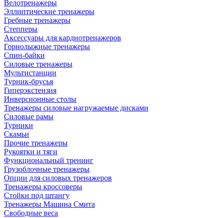
Велотренажеры
Эллиптические тренажеры
Гребные тренажеры
Степперы
Аксессуары для кардиотренажеров
Горнолыжные тренажеры
Спин-байки
Силовые тренажеры
Мультистанции
Турник-брусья
Гиперэкстензия
Инверсионные столы
Тренажеры силовые нагружаемые дисками
Силовые рамы
Турники
Скамьи
Прочие тренажеры
Рукоятки и тяги
Функциональный тренинг
Грузоблочные тренажеры
Опции для силовых тренажеров
Тренажеры кроссоверы
Стойки под штангу
Тренажеры Машина Смита
Свободные веса