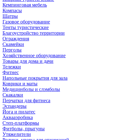
Кемпинговая мебель
Компасы
Шатры
Газовое оборудование
Тенты туристические
Благоустройство территории
Ограждения
Скамейки
Перголы
Хозяйственное оборудование
Товары для дома и дачи
Тележки
Фитнес
Напольные покрытия для зала
Коврики и маты
Медицинболы и слэмболы
Скакалки
Перчатки для фитнеса
Эспандеры
Йога и пилатес
Аквааэробика
Степ-платформы
Фитболы, прыгуны
Утяжелители
Ролики, упоры для отжиманий