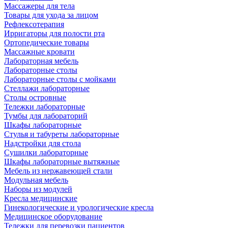
Массажеры для тела
Товары для ухода за лицом
Рефлексотерапия
Ирригаторы для полости рта
Ортопедические товары
Массажные кровати
Лабораторная мебель
Лабораторные столы
Лабораторные столы с мойками
Стеллажи лабораторные
Столы островные
Тележки лабораторные
Тумбы для лабораторий
Шкафы лабораторные
Стулья и табуреты лабораторные
Надстройки для стола
Сушилки лабораторные
Шкафы лабораторные вытяжные
Мебель из нержавеющей стали
Модульная мебель
Наборы из модулей
Кресла медицинские
Гинекологические и урологические кресла
Медицинское оборудование
Тележки для перевозки пациентов