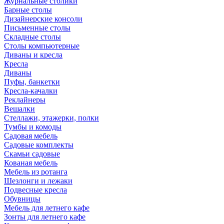
Журнальные столики
Барные столы
Дизайнерские консоли
Письменные столы
Складные столы
Столы компьютерные
Диваны и кресла
Кресла
Диваны
Пуфы, банкетки
Кресла-качалки
Реклайнеры
Вешалки
Стеллажи, этажерки, полки
Тумбы и комоды
Садовая мебель
Садовые комплекты
Скамьи садовые
Кованая мебель
Мебель из ротанга
Шезлонги и лежаки
Подвесные кресла
Обувницы
Мебель для летнего кафе
Зонты для летнего кафе