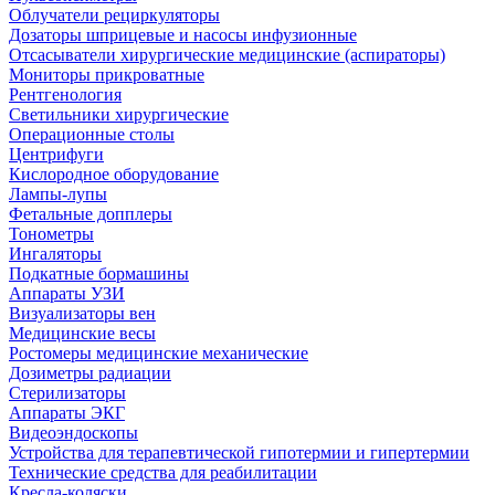
Облучатели рециркуляторы
Дозаторы шприцевые и насосы инфузионные
Отсасыватели хирургические медицинские (аспираторы)
Мониторы прикроватные
Рентгенология
Светильники хирургические
Операционные столы
Центрифуги
Кислородное оборудование
Лампы-лупы
Фетальные допплеры
Тонометры
Ингаляторы
Подкатные бормашины
Аппараты УЗИ
Визуализаторы вен
Медицинские весы
Ростомеры медицинские механические
Дозиметры радиации
Стерилизаторы
Аппараты ЭКГ
Видеоэндоскопы
Устройства для терапевтической гипотермии и гипертермии
Технические средства для реабилитации
Кресла-коляски