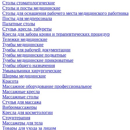
Столы стоматологические
Столы и посты медицинские
Столы для оснащения рабочего места медицинского работника
Посты для медперсонала
Палатные столы
Стулья, кресла, табуреты
Кресла для забора крови и терапевтических процедур
Тележки медицинские
Тумбы медицинские
Тумбы для рабочей документации
Тумбы медицинские подкатные
Тумбы медицинские прикроватные
Тумбы общего назначения
Умывальники хирургические
Ширмы медицинские
Красота
Массажное оборудование профессиональное
Массажные кресла
Массажные столы
Стулья для массажа
Вибромассажеры
Кресла для косметологии
Стоунтерапия
Массажеры для тела
Товары для ухода за лицом