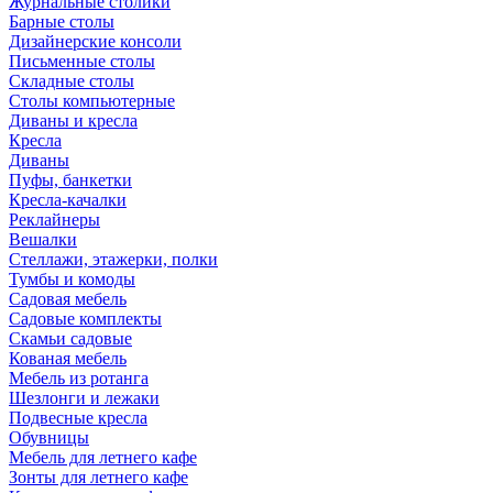
Журнальные столики
Барные столы
Дизайнерские консоли
Письменные столы
Складные столы
Столы компьютерные
Диваны и кресла
Кресла
Диваны
Пуфы, банкетки
Кресла-качалки
Реклайнеры
Вешалки
Стеллажи, этажерки, полки
Тумбы и комоды
Садовая мебель
Садовые комплекты
Скамьи садовые
Кованая мебель
Мебель из ротанга
Шезлонги и лежаки
Подвесные кресла
Обувницы
Мебель для летнего кафе
Зонты для летнего кафе