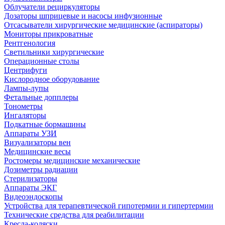
Облучатели рециркуляторы
Дозаторы шприцевые и насосы инфузионные
Отсасыватели хирургические медицинские (аспираторы)
Мониторы прикроватные
Рентгенология
Светильники хирургические
Операционные столы
Центрифуги
Кислородное оборудование
Лампы-лупы
Фетальные допплеры
Тонометры
Ингаляторы
Подкатные бормашины
Аппараты УЗИ
Визуализаторы вен
Медицинские весы
Ростомеры медицинские механические
Дозиметры радиации
Стерилизаторы
Аппараты ЭКГ
Видеоэндоскопы
Устройства для терапевтической гипотермии и гипертермии
Технические средства для реабилитации
Кресла-коляски