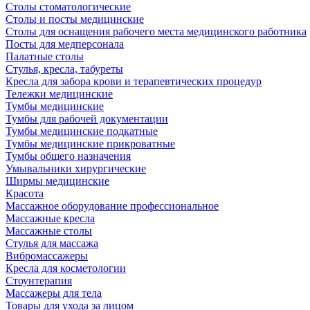
Столы стоматологические
Столы и посты медицинские
Столы для оснащения рабочего места медицинского работника
Посты для медперсонала
Палатные столы
Стулья, кресла, табуреты
Кресла для забора крови и терапевтических процедур
Тележки медицинские
Тумбы медицинские
Тумбы для рабочей документации
Тумбы медицинские подкатные
Тумбы медицинские прикроватные
Тумбы общего назначения
Умывальники хирургические
Ширмы медицинские
Красота
Массажное оборудование профессиональное
Массажные кресла
Массажные столы
Стулья для массажа
Вибромассажеры
Кресла для косметологии
Стоунтерапия
Массажеры для тела
Товары для ухода за лицом