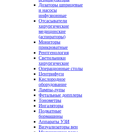
Дозаторы шприцевые
и насосы
инфузионные
Отсасыватели
хирургические
медицинские
(аспираторы)
Мониторы
прикроватные
Рентгенология
Светильники
хирургические
Операционные столы
Центрифуги
Кислородное
оборудование
Лампы-лупы
Фетальные допплеры
Тонометры
Ингаляторы
Подкатные
бормашины
Аппараты УЗИ
Визуализаторы вен