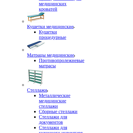
медицинских
кроватей
Кушетки медицинские
Кушетки
процедурные
Матрацы медицинские
Противопролежневые
матрасы
Стеллажи
Металлические
медицинские
стеллажи
Сборные стеллажи
Стеллажи для
документов
Стеллажи для
кухонного инвентаря