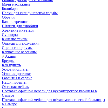
Мячи массажные
Бодибары
Палки для скандинавской ходьбы
Обручи
Баланс-тренинг
Штанги для аэробики
Хранение инветаря
Суппорта
Кинезио тейпы
Одежда для похудения
Сцены и подиумы
Каркасные бассейны
Акции
Бренды
Как купить
Условия оплаты
Условия доставки
Гарантия и сервис
Наши проекты
Офисная мебель
Поставка офисной мебели для бухгалтерского кабинета в
Самаре
Поставка офисной мебели для офтальмологической больницы
в Самаре