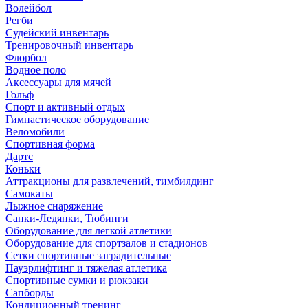
Волейбол
Регби
Судейский инвентарь
Тренировочный инвентарь
Флорбол
Водное поло
Аксессуары для мячей
Гольф
Спорт и активный отдых
Гимнастическое оборудование
Веломобили
Спортивная форма
Дартс
Коньки
Аттракционы для развлечений, тимбилдинг
Самокаты
Лыжное снаряжение
Санки-Ледянки, Тюбинги
Оборудование для легкой атлетики
Оборудование для спортзалов и стадионов
Сетки спортивные заградительные
Пауэрлифтинг и тяжелая атлетика
Спортивные сумки и рюкзаки
Сапборды
Кондиционный тренинг