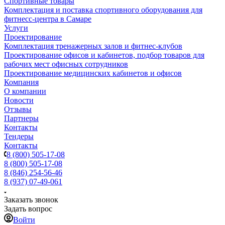
Спортивные товары
Комплектация и поставка спортивного оборудования для
фитнесс-центра в Самаре
Услуги
Проектирование
Комплектация тренажерных залов и фитнес-клубов
Проектирование офисов и кабинетов, подбор товаров для
рабочих мест офисных сотрудников
Проектирование медицинских кабинетов и офисов
Компания
О компании
Новости
Отзывы
Партнеры
Контакты
Тендеры
Контакты
8 (800) 505-17-08
8 (800) 505-17-08
8 (846) 254-56-46
8 (937) 07-49-061
Заказать звонок
Задать вопрос
Войти