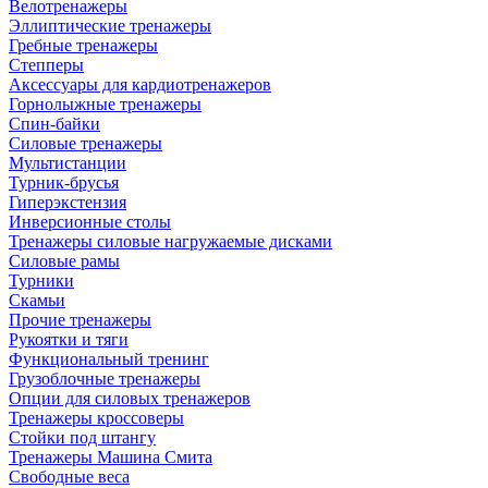
Велотренажеры
Эллиптические тренажеры
Гребные тренажеры
Степперы
Аксессуары для кардиотренажеров
Горнолыжные тренажеры
Спин-байки
Силовые тренажеры
Мультистанции
Турник-брусья
Гиперэкстензия
Инверсионные столы
Тренажеры силовые нагружаемые дисками
Силовые рамы
Турники
Скамьи
Прочие тренажеры
Рукоятки и тяги
Функциональный тренинг
Грузоблочные тренажеры
Опции для силовых тренажеров
Тренажеры кроссоверы
Стойки под штангу
Тренажеры Машина Смита
Свободные веса