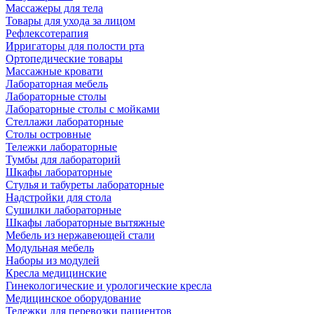
Массажеры для тела
Товары для ухода за лицом
Рефлексотерапия
Ирригаторы для полости рта
Ортопедические товары
Массажные кровати
Лабораторная мебель
Лабораторные столы
Лабораторные столы с мойками
Стеллажи лабораторные
Столы островные
Тележки лабораторные
Тумбы для лабораторий
Шкафы лабораторные
Стулья и табуреты лабораторные
Надстройки для стола
Сушилки лабораторные
Шкафы лабораторные вытяжные
Мебель из нержавеющей стали
Модульная мебель
Наборы из модулей
Кресла медицинские
Гинекологические и урологические кресла
Медицинское оборудование
Тележки для перевозки пациентов