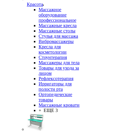
Красота
Массажное
оборудование
профессиональное
Массажные кресла
Массажные столы
Стулья для массажа
Вибромассажеры
Кресла для
косметологии
Стоунтерапия
Массажеры для тела
Товары для ухода за
лицом
Рефлексотерапия
Ирригаторы для
полости рта
Ортопедические
товары
Массажные кровати
+ ЕЩЕ 3