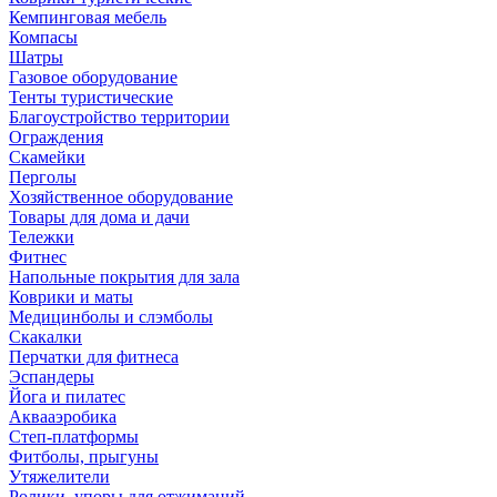
Кемпинговая мебель
Компасы
Шатры
Газовое оборудование
Тенты туристические
Благоустройство территории
Ограждения
Скамейки
Перголы
Хозяйственное оборудование
Товары для дома и дачи
Тележки
Фитнес
Напольные покрытия для зала
Коврики и маты
Медицинболы и слэмболы
Скакалки
Перчатки для фитнеса
Эспандеры
Йога и пилатес
Аквааэробика
Степ-платформы
Фитболы, прыгуны
Утяжелители
Ролики, упоры для отжиманий