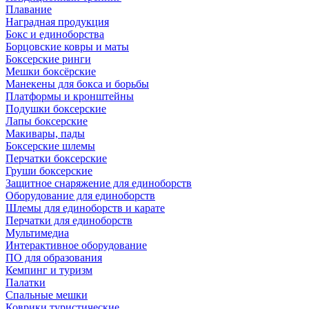
Плавание
Наградная продукция
Бокс и единоборства
Борцовские ковры и маты
Боксерские ринги
Мешки боксёрские
Манекены для бокса и борьбы
Платформы и кронштейны
Подушки боксерские
Лапы боксерские
Макивары, пады
Боксерские шлемы
Перчатки боксерские
Груши боксерские
Защитное снаряжение для единоборств
Оборудование для единоборств
Шлемы для единоборств и карате
Перчатки для единоборств
Мультимедиа
Интерактивное оборудование
ПО для образования
Кемпинг и туризм
Палатки
Спальные мешки
Коврики туристические