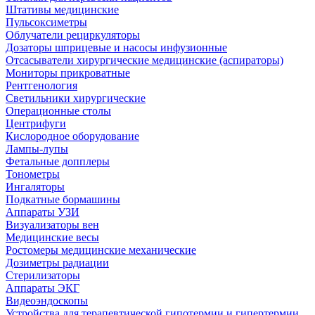
Штативы медицинские
Пульсоксиметры
Облучатели рециркуляторы
Дозаторы шприцевые и насосы инфузионные
Отсасыватели хирургические медицинские (аспираторы)
Мониторы прикроватные
Рентгенология
Светильники хирургические
Операционные столы
Центрифуги
Кислородное оборудование
Лампы-лупы
Фетальные допплеры
Тонометры
Ингаляторы
Подкатные бормашины
Аппараты УЗИ
Визуализаторы вен
Медицинские весы
Ростомеры медицинские механические
Дозиметры радиации
Стерилизаторы
Аппараты ЭКГ
Видеоэндоскопы
Устройства для терапевтической гипотермии и гипертермии