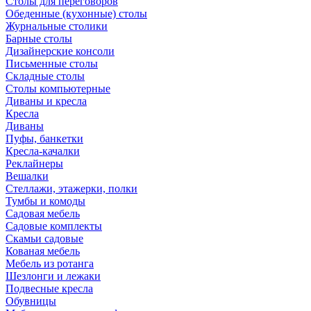
Столы для переговоров
Обеденные (кухонные) столы
Журнальные столики
Барные столы
Дизайнерские консоли
Письменные столы
Складные столы
Столы компьютерные
Диваны и кресла
Кресла
Диваны
Пуфы, банкетки
Кресла-качалки
Реклайнеры
Вешалки
Стеллажи, этажерки, полки
Тумбы и комоды
Садовая мебель
Садовые комплекты
Скамьи садовые
Кованая мебель
Мебель из ротанга
Шезлонги и лежаки
Подвесные кресла
Обувницы