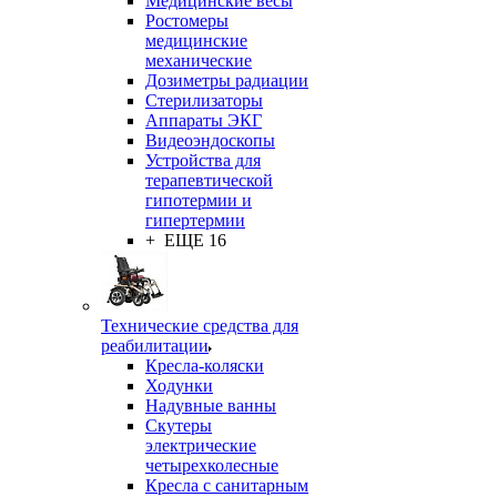
Медицинские весы
Ростомеры
медицинские
механические
Дозиметры радиации
Стерилизаторы
Аппараты ЭКГ
Видеоэндоскопы
Устройства для
терапевтической
гипотермии и
гипертермии
+ ЕЩЕ 16
Технические средства для
реабилитации
Кресла-коляски
Ходунки
Надувные ванны
Скутеры
электрические
четырехколесные
Кресла с санитарным