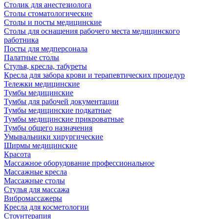
Столик для анестезиолога
Столы стоматологические
Столы и посты медицинские
Столы для оснащения рабочего места медицинского
работника
Посты для медперсонала
Палатные столы
Стулья, кресла, табуреты
Кресла для забора крови и терапевтических процедур
Тележки медицинские
Тумбы медицинские
Тумбы для рабочей документации
Тумбы медицинские подкатные
Тумбы медицинские прикроватные
Тумбы общего назначения
Умывальники хирургические
Ширмы медицинские
Красота
Массажное оборудование профессиональное
Массажные кресла
Массажные столы
Стулья для массажа
Вибромассажеры
Кресла для косметологии
Стоунтерапия