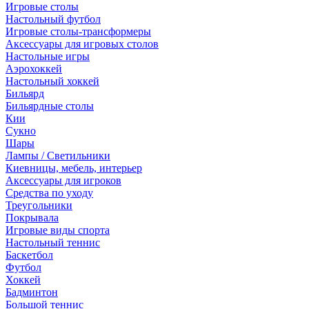
Игровые столы
Настольный футбол
Игровые столы-трансформеры
Аксессуары для игровых столов
Настольные игры
Аэрохоккей
Настольный хоккей
Бильярд
Бильярдные столы
Кии
Сукно
Шары
Лампы / Светильники
Киевницы, мебель, интерьер
Аксессуары для игроков
Средства по уходу
Треугольники
Покрывала
Игровые виды спорта
Настольный теннис
Баскетбол
Футбол
Хоккей
Бадминтон
Большой теннис