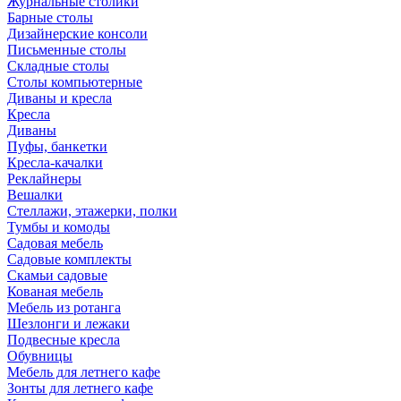
Журнальные столики
Барные столы
Дизайнерские консоли
Письменные столы
Складные столы
Столы компьютерные
Диваны и кресла
Кресла
Диваны
Пуфы, банкетки
Кресла-качалки
Реклайнеры
Вешалки
Стеллажи, этажерки, полки
Тумбы и комоды
Садовая мебель
Садовые комплекты
Скамьи садовые
Кованая мебель
Мебель из ротанга
Шезлонги и лежаки
Подвесные кресла
Обувницы
Мебель для летнего кафе
Зонты для летнего кафе