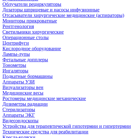
Облучатели рециркуляторы
Дозаторы шприцевые и насосы инфузионные
Отсасыватели хирургические медицинские (аспираторы)
Мониторы прикроватные
Рентгенология
Светильники хирургические
Операционные столы
Центрифуги
Кислородное оборудование
Лампы-лупы
Фетальные допплеры
Тонометры
Ингаляторы
Подкатные бормашины
Аппараты УЗИ
Визуализаторы вен
Медицинские весы
Ростомеры медицинские механические
Дозиметры радиации
Стерилизаторы
Аппараты ЭКГ
Видеоэндоскопы
Устройства для терапевтической гипотермии и гипертермии
Технические средства для реабилитации
Кресла-коляски