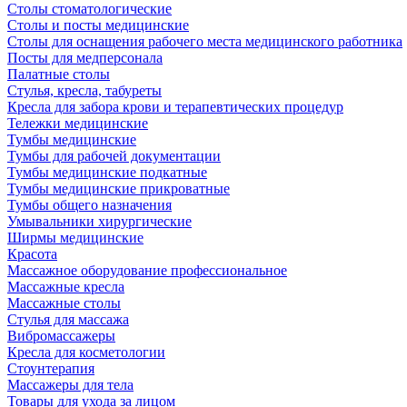
Столы стоматологические
Столы и посты медицинские
Столы для оснащения рабочего места медицинского работника
Посты для медперсонала
Палатные столы
Стулья, кресла, табуреты
Кресла для забора крови и терапевтических процедур
Тележки медицинские
Тумбы медицинские
Тумбы для рабочей документации
Тумбы медицинские подкатные
Тумбы медицинские прикроватные
Тумбы общего назначения
Умывальники хирургические
Ширмы медицинские
Красота
Массажное оборудование профессиональное
Массажные кресла
Массажные столы
Стулья для массажа
Вибромассажеры
Кресла для косметологии
Стоунтерапия
Массажеры для тела
Товары для ухода за лицом