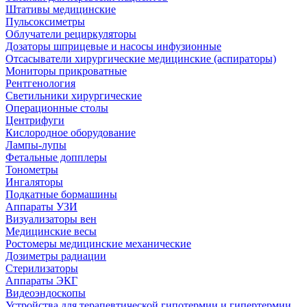
Штативы медицинские
Пульсоксиметры
Облучатели рециркуляторы
Дозаторы шприцевые и насосы инфузионные
Отсасыватели хирургические медицинские (аспираторы)
Мониторы прикроватные
Рентгенология
Светильники хирургические
Операционные столы
Центрифуги
Кислородное оборудование
Лампы-лупы
Фетальные допплеры
Тонометры
Ингаляторы
Подкатные бормашины
Аппараты УЗИ
Визуализаторы вен
Медицинские весы
Ростомеры медицинские механические
Дозиметры радиации
Стерилизаторы
Аппараты ЭКГ
Видеоэндоскопы
Устройства для терапевтической гипотермии и гипертермии