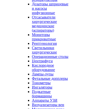
Дозаторы шприцевые
и насосы
инфузионные
Отсасыватели
хирургические
медицинские
(аспираторы)
Мониторы
прикроватные
Рентгенология
Светильники
хирургические
Операционные столы
Центрифуги
Кислородное
оборудование
Лампы-лупы
Фетальные допплеры
Тонометры
Ингаляторы
Подкатные
бормашины
Аппараты УЗИ
Визуализаторы вен