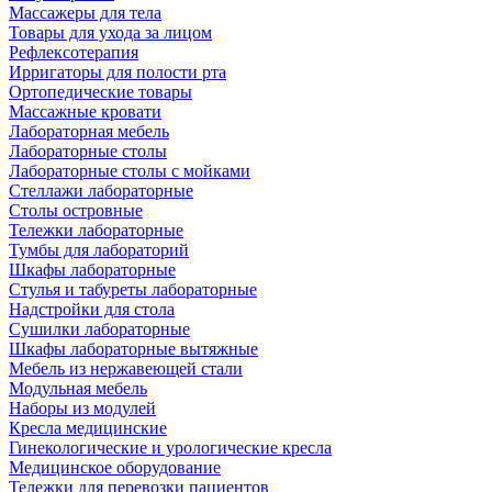
Массажеры для тела
Товары для ухода за лицом
Рефлексотерапия
Ирригаторы для полости рта
Ортопедические товары
Массажные кровати
Лабораторная мебель
Лабораторные столы
Лабораторные столы с мойками
Стеллажи лабораторные
Столы островные
Тележки лабораторные
Тумбы для лабораторий
Шкафы лабораторные
Стулья и табуреты лабораторные
Надстройки для стола
Сушилки лабораторные
Шкафы лабораторные вытяжные
Мебель из нержавеющей стали
Модульная мебель
Наборы из модулей
Кресла медицинские
Гинекологические и урологические кресла
Медицинское оборудование
Тележки для перевозки пациентов