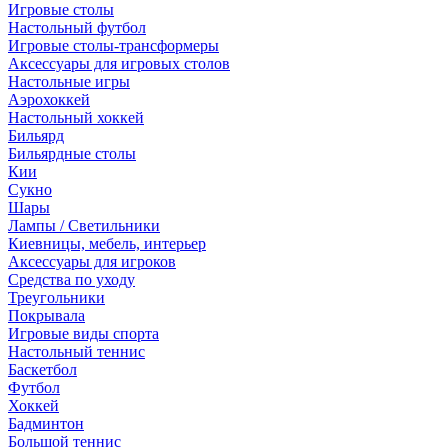
Игровые столы
Настольный футбол
Игровые столы-трансформеры
Аксессуары для игровых столов
Настольные игры
Аэрохоккей
Настольный хоккей
Бильярд
Бильярдные столы
Кии
Сукно
Шары
Лампы / Светильники
Киевницы, мебель, интерьер
Аксессуары для игроков
Средства по уходу
Треугольники
Покрывала
Игровые виды спорта
Настольный теннис
Баскетбол
Футбол
Хоккей
Бадминтон
Большой теннис