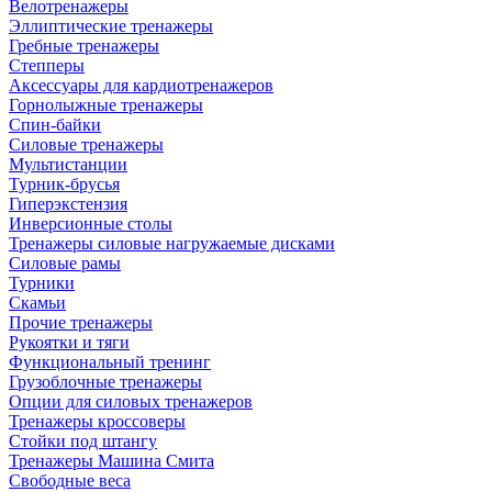
Велотренажеры
Эллиптические тренажеры
Гребные тренажеры
Степперы
Аксессуары для кардиотренажеров
Горнолыжные тренажеры
Спин-байки
Силовые тренажеры
Мультистанции
Турник-брусья
Гиперэкстензия
Инверсионные столы
Тренажеры силовые нагружаемые дисками
Силовые рамы
Турники
Скамьи
Прочие тренажеры
Рукоятки и тяги
Функциональный тренинг
Грузоблочные тренажеры
Опции для силовых тренажеров
Тренажеры кроссоверы
Стойки под штангу
Тренажеры Машина Смита
Свободные веса