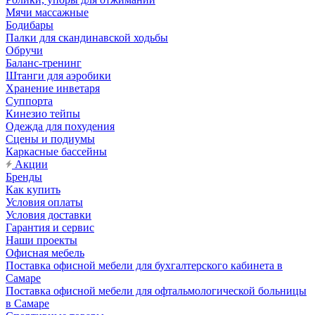
Мячи массажные
Бодибары
Палки для скандинавской ходьбы
Обручи
Баланс-тренинг
Штанги для аэробики
Хранение инветаря
Суппорта
Кинезио тейпы
Одежда для похудения
Сцены и подиумы
Каркасные бассейны
Акции
Бренды
Как купить
Условия оплаты
Условия доставки
Гарантия и сервис
Наши проекты
Офисная мебель
Поставка офисной мебели для бухгалтерского кабинета в
Самаре
Поставка офисной мебели для офтальмологической больницы
в Самаре