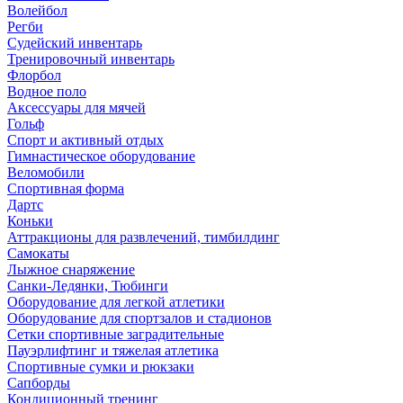
Волейбол
Регби
Судейский инвентарь
Тренировочный инвентарь
Флорбол
Водное поло
Аксессуары для мячей
Гольф
Спорт и активный отдых
Гимнастическое оборудование
Веломобили
Спортивная форма
Дартс
Коньки
Аттракционы для развлечений, тимбилдинг
Самокаты
Лыжное снаряжение
Санки-Ледянки, Тюбинги
Оборудование для легкой атлетики
Оборудование для спортзалов и стадионов
Сетки спортивные заградительные
Пауэрлифтинг и тяжелая атлетика
Спортивные сумки и рюкзаки
Сапборды
Кондиционный тренинг