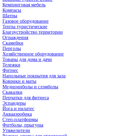
Кемпинговая мебель
Компасы
Шатры
Газовое оборудование
Тенты туристические
Благоустройство территории
Ограждения
Скамейки
Перголы
Хозяйственное оборудование
Товары для дома и дачи
Тележки
Фитнес
Напольные покрытия для зала
Коврики и маты
Медицинболы и слэмболы
Скакалки
Перчатки для фитнеса
Эспандеры
Йога и пилатес
Аквааэробика
Степ-платформы
Фитболы, прыгуны
Утяжелители
Ролики, упоры для отжиманий