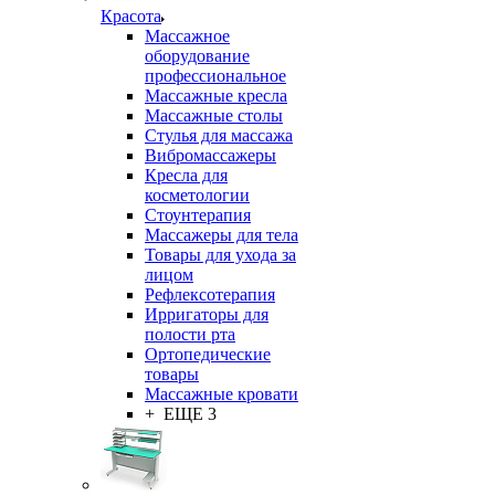
Красота
Массажное
оборудование
профессиональное
Массажные кресла
Массажные столы
Стулья для массажа
Вибромассажеры
Кресла для
косметологии
Стоунтерапия
Массажеры для тела
Товары для ухода за
лицом
Рефлексотерапия
Ирригаторы для
полости рта
Ортопедические
товары
Массажные кровати
+ ЕЩЕ 3