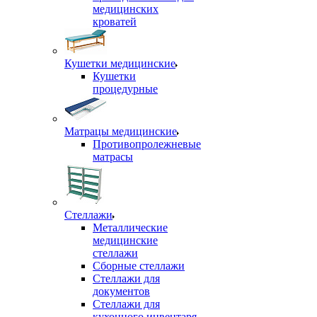
медицинских
кроватей
Кушетки медицинские
Кушетки
процедурные
Матрацы медицинские
Противопролежневые
матрасы
Стеллажи
Металлические
медицинские
стеллажи
Сборные стеллажи
Стеллажи для
документов
Стеллажи для
кухонного инвентаря