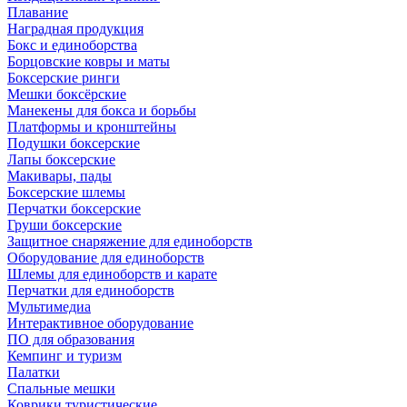
Плавание
Наградная продукция
Бокс и единоборства
Борцовские ковры и маты
Боксерские ринги
Мешки боксёрские
Манекены для бокса и борьбы
Платформы и кронштейны
Подушки боксерские
Лапы боксерские
Макивары, пады
Боксерские шлемы
Перчатки боксерские
Груши боксерские
Защитное снаряжение для единоборств
Оборудование для единоборств
Шлемы для единоборств и карате
Перчатки для единоборств
Мультимедиа
Интерактивное оборудование
ПО для образования
Кемпинг и туризм
Палатки
Спальные мешки
Коврики туристические