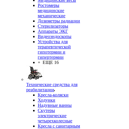
Медицинские весы
Ростомеры
медицинские
механические
Дозиметры радиации
Стерилизаторы
Аппараты ЭКГ
Видеоэндоскопы
Устройства для
терапевтической
гипотермии и
гипертермии
+ ЕЩЕ 16
Технические средства для
реабилитации
Кресла-коляски
Ходунки
Надувные ванны
Скутеры
электрические
четырехколесные
Кресла с санитарным