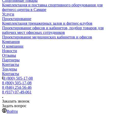
Спортивные товары
Комплектация и поставка спортивного оборудования для
фитнесс-центра в Самаре
Услуги
Проектирование
Комплектация тренажерных залов и фитнес-клубов
Проектирование офисов и кабинетов, подбор товаров для
рабочих мест офисных сотрудников
Проектирование медицинских кабинетов и офисов
Компания
О компании
Новости
Отзывы
Партнеры
Контакты
Тендеры
Контакты
8 (800) 505-17-08
8 (800) 505-17-08
8 (846) 254-56-46
8 (937) 07-49-061
Заказать звонок
Задать вопрос
Войти