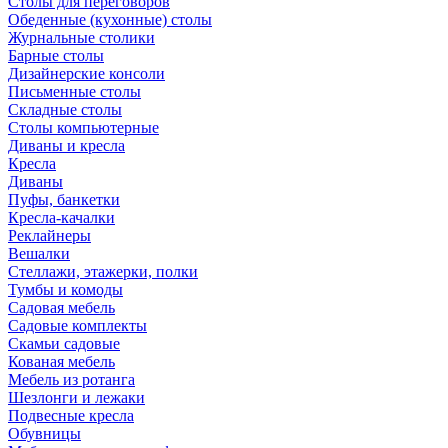
Столы для переговоров
Обеденные (кухонные) столы
Журнальные столики
Барные столы
Дизайнерские консоли
Письменные столы
Складные столы
Столы компьютерные
Диваны и кресла
Кресла
Диваны
Пуфы, банкетки
Кресла-качалки
Реклайнеры
Вешалки
Стеллажи, этажерки, полки
Тумбы и комоды
Садовая мебель
Садовые комплекты
Скамьи садовые
Кованая мебель
Мебель из ротанга
Шезлонги и лежаки
Подвесные кресла
Обувницы