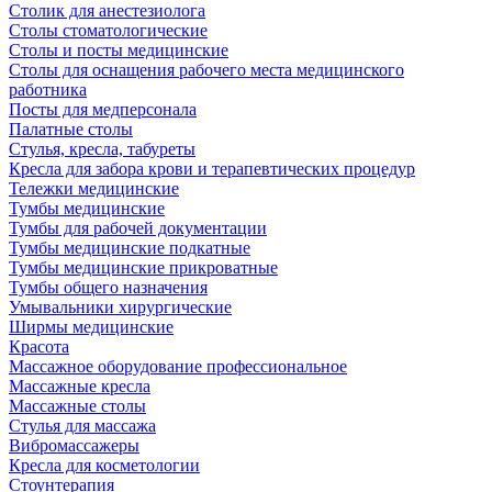
Столик для анестезиолога
Столы стоматологические
Столы и посты медицинские
Столы для оснащения рабочего места медицинского
работника
Посты для медперсонала
Палатные столы
Стулья, кресла, табуреты
Кресла для забора крови и терапевтических процедур
Тележки медицинские
Тумбы медицинские
Тумбы для рабочей документации
Тумбы медицинские подкатные
Тумбы медицинские прикроватные
Тумбы общего назначения
Умывальники хирургические
Ширмы медицинские
Красота
Массажное оборудование профессиональное
Массажные кресла
Массажные столы
Стулья для массажа
Вибромассажеры
Кресла для косметологии
Стоунтерапия