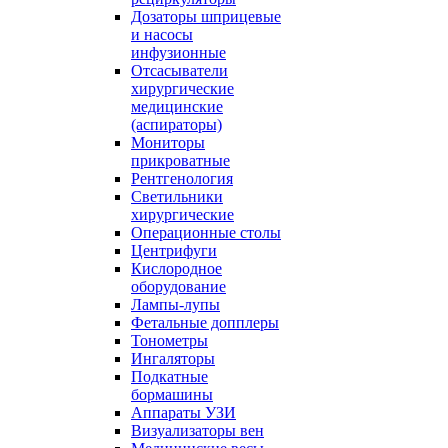
Дозаторы шприцевые
и насосы
инфузионные
Отсасыватели
хирургические
медицинские
(аспираторы)
Мониторы
прикроватные
Рентгенология
Светильники
хирургические
Операционные столы
Центрифуги
Кислородное
оборудование
Лампы-лупы
Фетальные допплеры
Тонометры
Ингаляторы
Подкатные
бормашины
Аппараты УЗИ
Визуализаторы вен