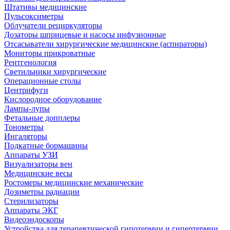
Штативы медицинские
Пульсоксиметры
Облучатели рециркуляторы
Дозаторы шприцевые и насосы инфузионные
Отсасыватели хирургические медицинские (аспираторы)
Мониторы прикроватные
Рентгенология
Светильники хирургические
Операционные столы
Центрифуги
Кислородное оборудование
Лампы-лупы
Фетальные допплеры
Тонометры
Ингаляторы
Подкатные бормашины
Аппараты УЗИ
Визуализаторы вен
Медицинские весы
Ростомеры медицинские механические
Дозиметры радиации
Стерилизаторы
Аппараты ЭКГ
Видеоэндоскопы
Устройства для терапевтической гипотермии и гипертермии