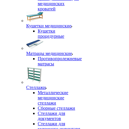
медицинских
кроватей
Кушетки медицинские
Кушетки
процедурные
Матрацы медицинские
Противопролежневые
матрасы
Стеллажи
Металлические
медицинские
стеллажи
Сборные стеллажи
Стеллажи для
документов
Стеллажи для
кухонного инвентаря