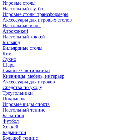
Игровые столы
Настольный футбол
Игровые столы-трансформеры
Аксессуары для игровых столов
Настольные игры
Аэрохоккей
Настольный хоккей
Бильярд
Бильярдные столы
Кии
Сукно
Шары
Лампы / Светильники
Киевницы, мебель, интерьер
Аксессуары для игроков
Средства по уходу
Треугольники
Покрывала
Игровые виды спорта
Настольный теннис
Баскетбол
Футбол
Хоккей
Бадминтон
Большой теннис