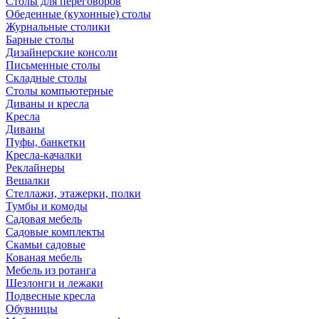
Столы для переговоров
Обеденные (кухонные) столы
Журнальные столики
Барные столы
Дизайнерские консоли
Письменные столы
Складные столы
Столы компьютерные
Диваны и кресла
Кресла
Диваны
Пуфы, банкетки
Кресла-качалки
Реклайнеры
Вешалки
Стеллажи, этажерки, полки
Тумбы и комоды
Садовая мебель
Садовые комплекты
Скамьи садовые
Кованая мебель
Мебель из ротанга
Шезлонги и лежаки
Подвесные кресла
Обувницы