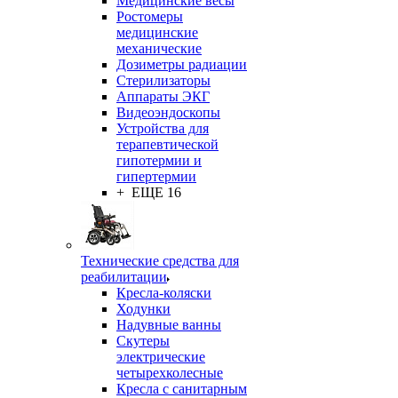
Медицинские весы
Ростомеры
медицинские
механические
Дозиметры радиации
Стерилизаторы
Аппараты ЭКГ
Видеоэндоскопы
Устройства для
терапевтической
гипотермии и
гипертермии
+ ЕЩЕ 16
Технические средства для
реабилитации
Кресла-коляски
Ходунки
Надувные ванны
Скутеры
электрические
четырехколесные
Кресла с санитарным