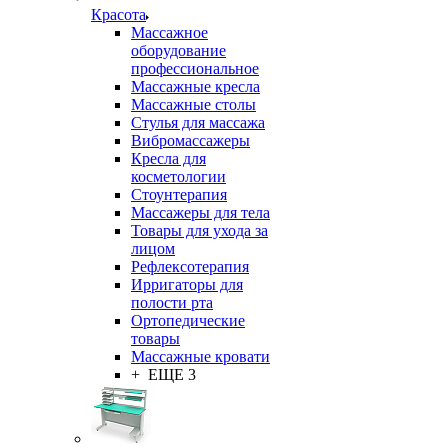
Красота
Массажное
оборудование
профессиональное
Массажные кресла
Массажные столы
Стулья для массажа
Вибромассажеры
Кресла для
косметологии
Стоунтерапия
Массажеры для тела
Товары для ухода за
лицом
Рефлексотерапия
Ирригаторы для
полости рта
Ортопедические
товары
Массажные кровати
+ ЕЩЕ 3