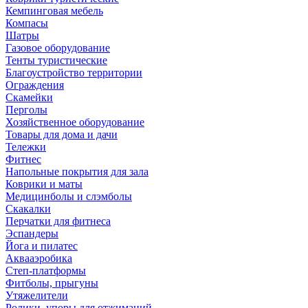
Кемпинговая мебель
Компасы
Шатры
Газовое оборудование
Тенты туристические
Благоустройство территории
Ограждения
Скамейки
Перголы
Хозяйственное оборудование
Товары для дома и дачи
Тележки
Фитнес
Напольные покрытия для зала
Коврики и маты
Медицинболы и слэмболы
Скакалки
Перчатки для фитнеса
Эспандеры
Йога и пилатес
Аквааэробика
Степ-платформы
Фитболы, прыгуны
Утяжелители
Ролики, упоры для отжиманий