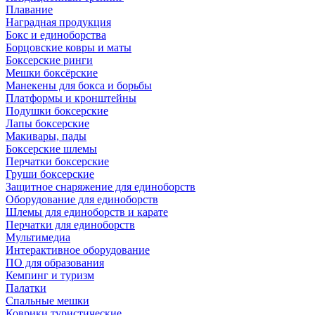
Плавание
Наградная продукция
Бокс и единоборства
Борцовские ковры и маты
Боксерские ринги
Мешки боксёрские
Манекены для бокса и борьбы
Платформы и кронштейны
Подушки боксерские
Лапы боксерские
Макивары, пады
Боксерские шлемы
Перчатки боксерские
Груши боксерские
Защитное снаряжение для единоборств
Оборудование для единоборств
Шлемы для единоборств и карате
Перчатки для единоборств
Мультимедиа
Интерактивное оборудование
ПО для образования
Кемпинг и туризм
Палатки
Спальные мешки
Коврики туристические