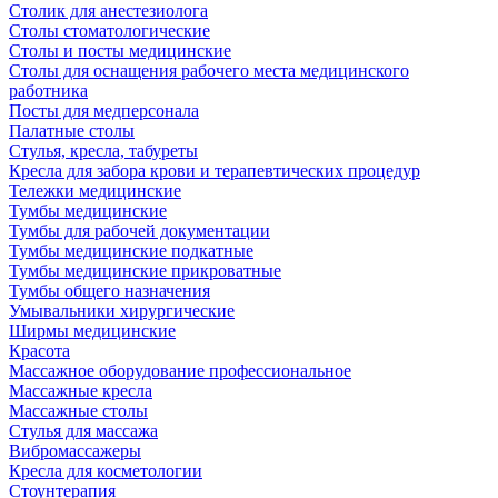
Столик для анестезиолога
Столы стоматологические
Столы и посты медицинские
Столы для оснащения рабочего места медицинского
работника
Посты для медперсонала
Палатные столы
Стулья, кресла, табуреты
Кресла для забора крови и терапевтических процедур
Тележки медицинские
Тумбы медицинские
Тумбы для рабочей документации
Тумбы медицинские подкатные
Тумбы медицинские прикроватные
Тумбы общего назначения
Умывальники хирургические
Ширмы медицинские
Красота
Массажное оборудование профессиональное
Массажные кресла
Массажные столы
Стулья для массажа
Вибромассажеры
Кресла для косметологии
Стоунтерапия