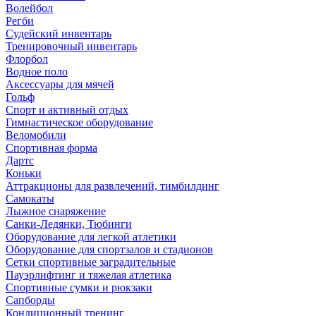
Волейбол
Регби
Судейский инвентарь
Тренировочный инвентарь
Флорбол
Водное поло
Аксессуары для мячей
Гольф
Спорт и активный отдых
Гимнастическое оборудование
Веломобили
Спортивная форма
Дартс
Коньки
Аттракционы для развлечений, тимбилдинг
Самокаты
Лыжное снаряжение
Санки-Ледянки, Тюбинги
Оборудование для легкой атлетики
Оборудование для спортзалов и стадионов
Сетки спортивные заградительные
Пауэрлифтинг и тяжелая атлетика
Спортивные сумки и рюкзаки
Сапборды
Кондиционный тренинг