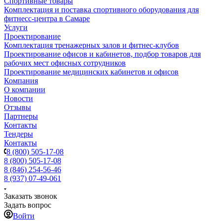
Спортивные товары
Комплектация и поставка спортивного оборудования для
фитнесс-центра в Самаре
Услуги
Проектирование
Комплектация тренажерных залов и фитнес-клубов
Проектирование офисов и кабинетов, подбор товаров для
рабочих мест офисных сотрудников
Проектирование медицинских кабинетов и офисов
Компания
О компании
Новости
Отзывы
Партнеры
Контакты
Тендеры
Контакты
8 (800) 505-17-08
8 (800) 505-17-08
8 (846) 254-56-46
8 (937) 07-49-061
Заказать звонок
Задать вопрос
Войти