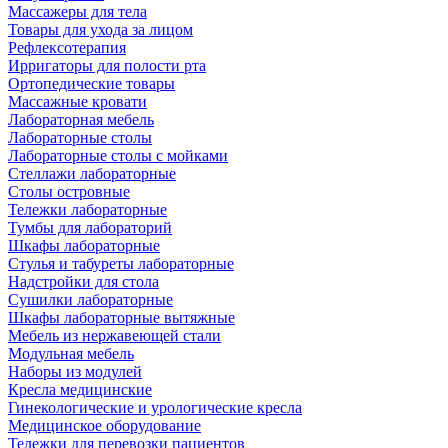
Массажеры для тела
Товары для ухода за лицом
Рефлексотерапия
Ирригаторы для полости рта
Ортопедические товары
Массажные кровати
Лабораторная мебель
Лабораторные столы
Лабораторные столы с мойками
Стеллажи лабораторные
Столы островные
Тележки лабораторные
Тумбы для лабораторий
Шкафы лабораторные
Стулья и табуреты лабораторные
Надстройки для стола
Сушилки лабораторные
Шкафы лабораторные вытяжные
Мебель из нержавеющей стали
Модульная мебель
Наборы из модулей
Кресла медицинские
Гинекологические и урологические кресла
Медицинское оборудование
Тележки для перевозки пациентов