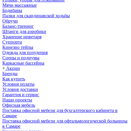
Мячи массажные
Бодибары
Палки для скандинавской ходьбы
Обручи
Баланс-тренинг
Штанги для аэробики
Хранение инветаря
Суппорта
Кинезио тейпы
Одежда для похудения
Сцены и подиумы
Каркасные бассейны
Акции
Бренды
Как купить
Условия оплаты
Условия доставки
Гарантия и сервис
Наши проекты
Офисная мебель
Поставка офисной мебели для бухгалтерского кабинета в
Самаре
Поставка офисной мебели для офтальмологической больницы
в Самаре