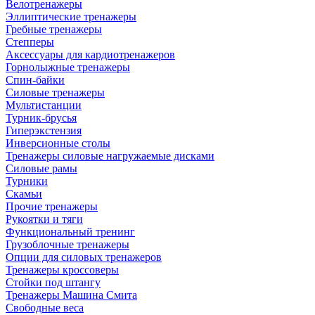
Велотренажеры
Эллиптические тренажеры
Гребные тренажеры
Степперы
Аксессуары для кардиотренажеров
Горнолыжные тренажеры
Спин-байки
Силовые тренажеры
Мультистанции
Турник-брусья
Гиперэкстензия
Инверсионные столы
Тренажеры силовые нагружаемые дисками
Силовые рамы
Турники
Скамьи
Прочие тренажеры
Рукоятки и тяги
Функциональный тренинг
Грузоблочные тренажеры
Опции для силовых тренажеров
Тренажеры кроссоверы
Стойки под штангу
Тренажеры Машина Смита
Свободные веса