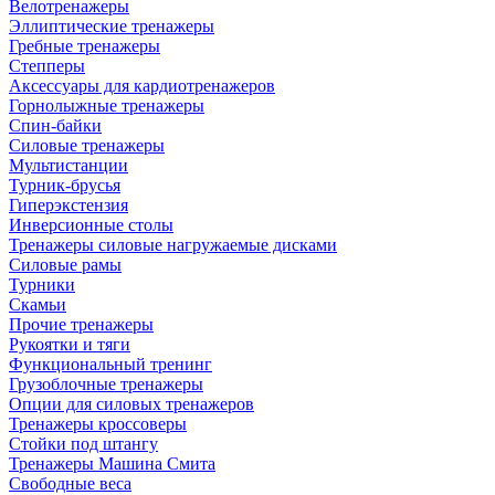
Велотренажеры
Эллиптические тренажеры
Гребные тренажеры
Степперы
Аксессуары для кардиотренажеров
Горнолыжные тренажеры
Спин-байки
Силовые тренажеры
Мультистанции
Турник-брусья
Гиперэкстензия
Инверсионные столы
Тренажеры силовые нагружаемые дисками
Силовые рамы
Турники
Скамьи
Прочие тренажеры
Рукоятки и тяги
Функциональный тренинг
Грузоблочные тренажеры
Опции для силовых тренажеров
Тренажеры кроссоверы
Стойки под штангу
Тренажеры Машина Смита
Свободные веса