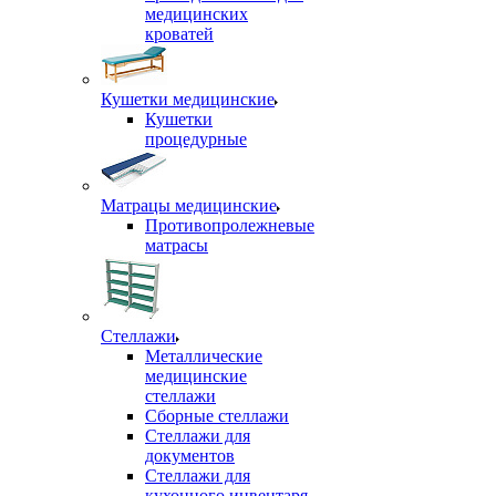
медицинских
кроватей
Кушетки медицинские
Кушетки
процедурные
Матрацы медицинские
Противопролежневые
матрасы
Стеллажи
Металлические
медицинские
стеллажи
Сборные стеллажи
Стеллажи для
документов
Стеллажи для
кухонного инвентаря