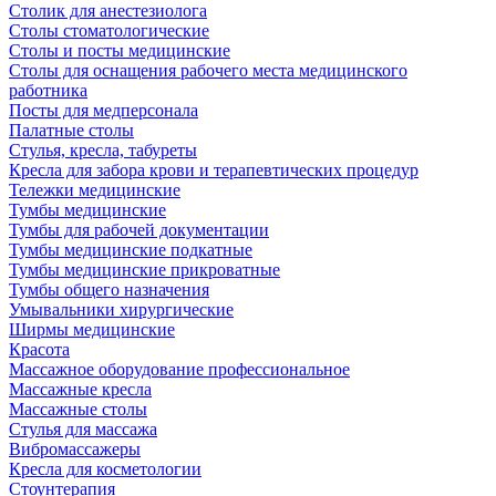
Столик для анестезиолога
Столы стоматологические
Столы и посты медицинские
Столы для оснащения рабочего места медицинского
работника
Посты для медперсонала
Палатные столы
Стулья, кресла, табуреты
Кресла для забора крови и терапевтических процедур
Тележки медицинские
Тумбы медицинские
Тумбы для рабочей документации
Тумбы медицинские подкатные
Тумбы медицинские прикроватные
Тумбы общего назначения
Умывальники хирургические
Ширмы медицинские
Красота
Массажное оборудование профессиональное
Массажные кресла
Массажные столы
Стулья для массажа
Вибромассажеры
Кресла для косметологии
Стоунтерапия