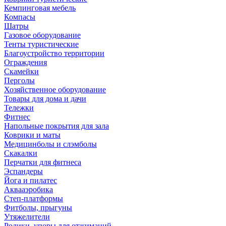
Кемпинговая мебель
Компасы
Шатры
Газовое оборудование
Тенты туристические
Благоустройство территории
Ограждения
Скамейки
Перголы
Хозяйственное оборудование
Товары для дома и дачи
Тележки
Фитнес
Напольные покрытия для зала
Коврики и маты
Медицинболы и слэмболы
Скакалки
Перчатки для фитнеса
Эспандеры
Йога и пилатес
Аквааэробика
Степ-платформы
Фитболы, прыгуны
Утяжелители
Ролики, упоры для отжиманий