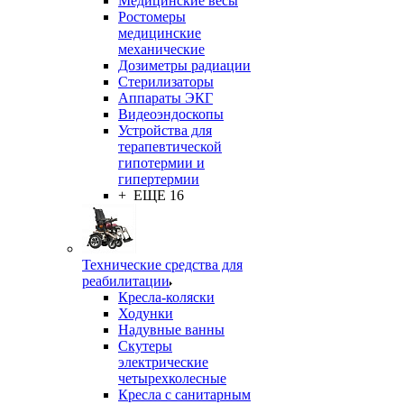
Медицинские весы
Ростомеры
медицинские
механические
Дозиметры радиации
Стерилизаторы
Аппараты ЭКГ
Видеоэндоскопы
Устройства для
терапевтической
гипотермии и
гипертермии
+ ЕЩЕ 16
Технические средства для
реабилитации
Кресла-коляски
Ходунки
Надувные ванны
Скутеры
электрические
четырехколесные
Кресла с санитарным