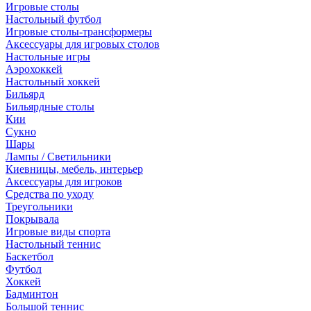
Игровые столы
Настольный футбол
Игровые столы-трансформеры
Аксессуары для игровых столов
Настольные игры
Аэрохоккей
Настольный хоккей
Бильярд
Бильярдные столы
Кии
Сукно
Шары
Лампы / Светильники
Киевницы, мебель, интерьер
Аксессуары для игроков
Средства по уходу
Треугольники
Покрывала
Игровые виды спорта
Настольный теннис
Баскетбол
Футбол
Хоккей
Бадминтон
Большой теннис