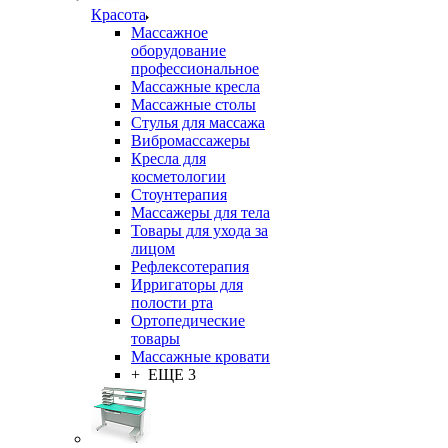
Красота
Массажное
оборудование
профессиональное
Массажные кресла
Массажные столы
Стулья для массажа
Вибромассажеры
Кресла для
косметологии
Стоунтерапия
Массажеры для тела
Товары для ухода за
лицом
Рефлексотерапия
Ирригаторы для
полости рта
Ортопедические
товары
Массажные кровати
+ ЕЩЕ 3