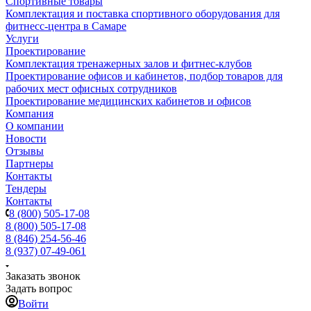
Спортивные товары
Комплектация и поставка спортивного оборудования для
фитнесс-центра в Самаре
Услуги
Проектирование
Комплектация тренажерных залов и фитнес-клубов
Проектирование офисов и кабинетов, подбор товаров для
рабочих мест офисных сотрудников
Проектирование медицинских кабинетов и офисов
Компания
О компании
Новости
Отзывы
Партнеры
Контакты
Тендеры
Контакты
8 (800) 505-17-08
8 (800) 505-17-08
8 (846) 254-56-46
8 (937) 07-49-061
Заказать звонок
Задать вопрос
Войти