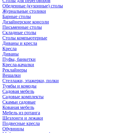
Столы для переговоров
Обеденные (кухонные) столы
Журнальные столики
Барные столы
Дизайнерские консоли
Письменные столы
Складные столы
Столы компьютерные
Диваны и кресла
Кресла
Диваны
Пуфы, банкетки
Кресла-качалки
Реклайнеры
Вешалки
Стеллажи, этажерки, полки
Тумбы и комоды
Садовая мебель
Садовые комплекты
Скамьи садовые
Кованая мебель
Мебель из ротанга
Шезлонги и лежаки
Подвесные кресла
Обувницы