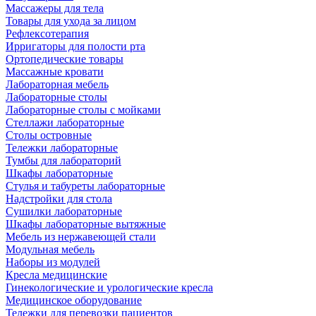
Массажеры для тела
Товары для ухода за лицом
Рефлексотерапия
Ирригаторы для полости рта
Ортопедические товары
Массажные кровати
Лабораторная мебель
Лабораторные столы
Лабораторные столы с мойками
Стеллажи лабораторные
Столы островные
Тележки лабораторные
Тумбы для лабораторий
Шкафы лабораторные
Стулья и табуреты лабораторные
Надстройки для стола
Сушилки лабораторные
Шкафы лабораторные вытяжные
Мебель из нержавеющей стали
Модульная мебель
Наборы из модулей
Кресла медицинские
Гинекологические и урологические кресла
Медицинское оборудование
Тележки для перевозки пациентов