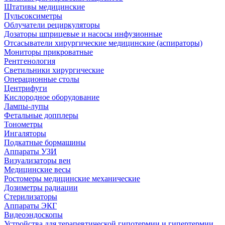
Штативы медицинские
Пульсоксиметры
Облучатели рециркуляторы
Дозаторы шприцевые и насосы инфузионные
Отсасыватели хирургические медицинские (аспираторы)
Мониторы прикроватные
Рентгенология
Светильники хирургические
Операционные столы
Центрифуги
Кислородное оборудование
Лампы-лупы
Фетальные допплеры
Тонометры
Ингаляторы
Подкатные бормашины
Аппараты УЗИ
Визуализаторы вен
Медицинские весы
Ростомеры медицинские механические
Дозиметры радиации
Стерилизаторы
Аппараты ЭКГ
Видеоэндоскопы
Устройства для терапевтической гипотермии и гипертермии