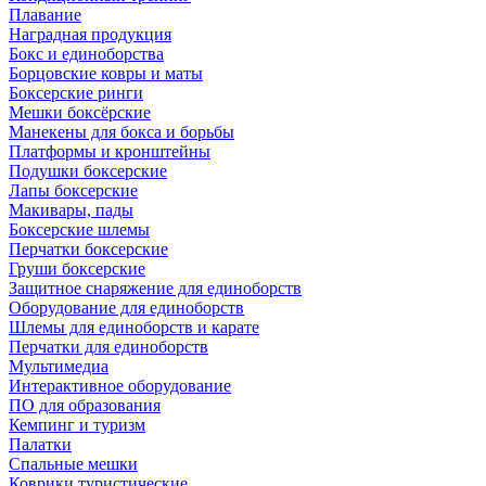
Плавание
Наградная продукция
Бокс и единоборства
Борцовские ковры и маты
Боксерские ринги
Мешки боксёрские
Манекены для бокса и борьбы
Платформы и кронштейны
Подушки боксерские
Лапы боксерские
Макивары, пады
Боксерские шлемы
Перчатки боксерские
Груши боксерские
Защитное снаряжение для единоборств
Оборудование для единоборств
Шлемы для единоборств и карате
Перчатки для единоборств
Мультимедиа
Интерактивное оборудование
ПО для образования
Кемпинг и туризм
Палатки
Спальные мешки
Коврики туристические