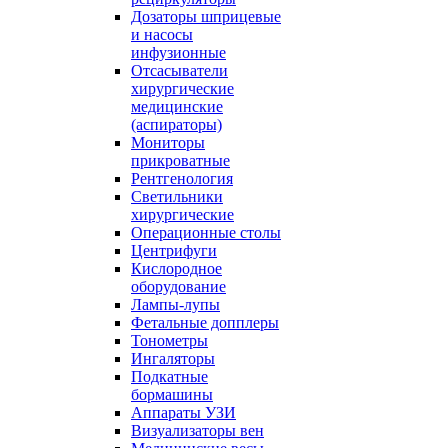
Дозаторы шприцевые
и насосы
инфузионные
Отсасыватели
хирургические
медицинские
(аспираторы)
Мониторы
прикроватные
Рентгенология
Светильники
хирургические
Операционные столы
Центрифуги
Кислородное
оборудование
Лампы-лупы
Фетальные допплеры
Тонометры
Ингаляторы
Подкатные
бормашины
Аппараты УЗИ
Визуализаторы вен