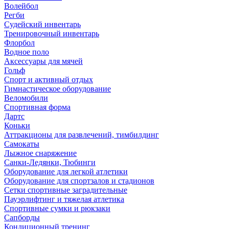
Волейбол
Регби
Судейский инвентарь
Тренировочный инвентарь
Флорбол
Водное поло
Аксессуары для мячей
Гольф
Спорт и активный отдых
Гимнастическое оборудование
Веломобили
Спортивная форма
Дартс
Коньки
Аттракционы для развлечений, тимбилдинг
Самокаты
Лыжное снаряжение
Санки-Ледянки, Тюбинги
Оборудование для легкой атлетики
Оборудование для спортзалов и стадионов
Сетки спортивные заградительные
Пауэрлифтинг и тяжелая атлетика
Спортивные сумки и рюкзаки
Сапборды
Кондиционный тренинг