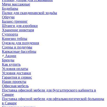
Мячи массажные
Бодибары
Палки для скандинавской ходьбы
Обручи
Баланс-тренинг
Штанги для аэробики
Хранение инветаря
Суппорта
Кинезио тейпы
Одежда для похудения
Сцены и подиумы
Каркасные бассейны
Акции
Бренды
Как купить
Условия оплаты
Условия доставки
Гарантия и сервис
Наши проекты
Офисная мебель
Поставка офисной мебели для бухгалтерского кабинета в
Самаре
Поставка офисной мебели для офтальмологической больницы
в Самаре