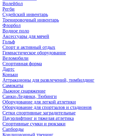
Волейбол
Регби
Судейский инвентарь
Тренировочный инвентарь
Флорбол
Водное поло
Аксессуары для мячей
Гольф
Спорт и активный отдых
Гимнастическое оборудование
Веломобили
Спортивная форма
Дартс
Коньки
Аттракционы для развлечений, тимбилдинг
Самокаты
Лыжное снаряжение
Санки-Ледянки, Тюбинги
Оборудование для легкой атлетики
Оборудование для спортзалов и стадионов
Сетки спортивные заградительные
Пауэрлифтинг и тяжелая атлетика
Спортивные сумки и рюкзаки
Сапборды
Кондиционный тренинг