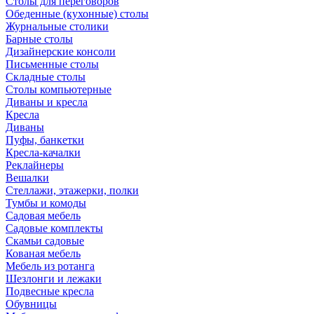
Столы для переговоров
Обеденные (кухонные) столы
Журнальные столики
Барные столы
Дизайнерские консоли
Письменные столы
Складные столы
Столы компьютерные
Диваны и кресла
Кресла
Диваны
Пуфы, банкетки
Кресла-качалки
Реклайнеры
Вешалки
Стеллажи, этажерки, полки
Тумбы и комоды
Садовая мебель
Садовые комплекты
Скамьи садовые
Кованая мебель
Мебель из ротанга
Шезлонги и лежаки
Подвесные кресла
Обувницы