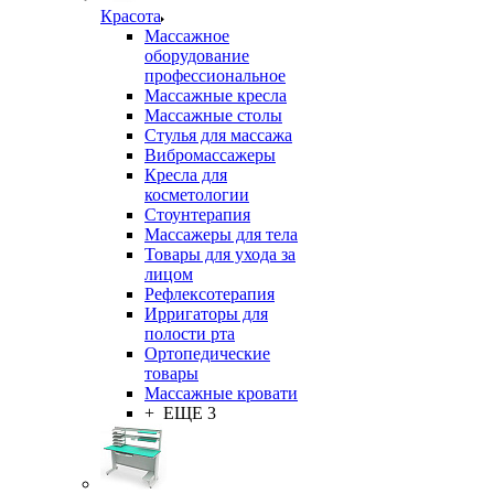
Красота
Массажное
оборудование
профессиональное
Массажные кресла
Массажные столы
Стулья для массажа
Вибромассажеры
Кресла для
косметологии
Стоунтерапия
Массажеры для тела
Товары для ухода за
лицом
Рефлексотерапия
Ирригаторы для
полости рта
Ортопедические
товары
Массажные кровати
+ ЕЩЕ 3