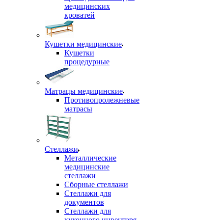
медицинских
кроватей
Кушетки медицинские
Кушетки
процедурные
Матрацы медицинские
Противопролежневые
матрасы
Стеллажи
Металлические
медицинские
стеллажи
Сборные стеллажи
Стеллажи для
документов
Стеллажи для
кухонного инвентаря