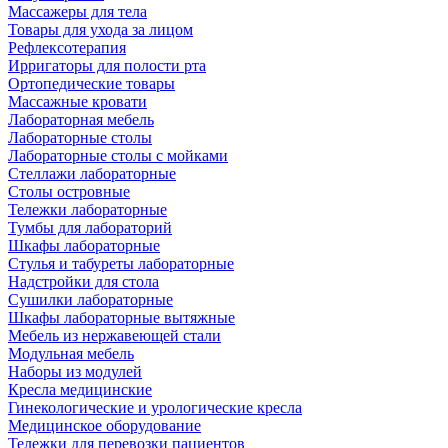
Массажеры для тела
Товары для ухода за лицом
Рефлексотерапия
Ирригаторы для полости рта
Ортопедические товары
Массажные кровати
Лабораторная мебель
Лабораторные столы
Лабораторные столы с мойками
Стеллажи лабораторные
Столы островные
Тележки лабораторные
Тумбы для лабораторий
Шкафы лабораторные
Стулья и табуреты лабораторные
Надстройки для стола
Сушилки лабораторные
Шкафы лабораторные вытяжные
Мебель из нержавеющей стали
Модульная мебель
Наборы из модулей
Кресла медицинские
Гинекологические и урологические кресла
Медицинское оборудование
Тележки для перевозки пациентов