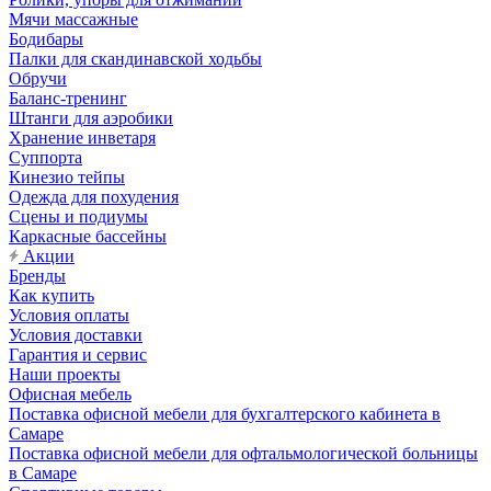
Мячи массажные
Бодибары
Палки для скандинавской ходьбы
Обручи
Баланс-тренинг
Штанги для аэробики
Хранение инветаря
Суппорта
Кинезио тейпы
Одежда для похудения
Сцены и подиумы
Каркасные бассейны
Акции
Бренды
Как купить
Условия оплаты
Условия доставки
Гарантия и сервис
Наши проекты
Офисная мебель
Поставка офисной мебели для бухгалтерского кабинета в
Самаре
Поставка офисной мебели для офтальмологической больницы
в Самаре