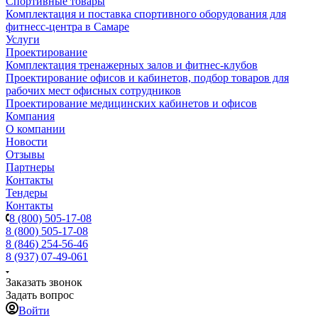
Спортивные товары
Комплектация и поставка спортивного оборудования для
фитнесс-центра в Самаре
Услуги
Проектирование
Комплектация тренажерных залов и фитнес-клубов
Проектирование офисов и кабинетов, подбор товаров для
рабочих мест офисных сотрудников
Проектирование медицинских кабинетов и офисов
Компания
О компании
Новости
Отзывы
Партнеры
Контакты
Тендеры
Контакты
8 (800) 505-17-08
8 (800) 505-17-08
8 (846) 254-56-46
8 (937) 07-49-061
Заказать звонок
Задать вопрос
Войти