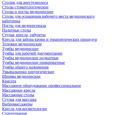
Столик для анестезиолога
Столы стоматологические
Столы и посты медицинские
Столы для оснащения рабочего места медицинского
работника
Посты для медперсонала
Палатные столы
Стулья, кресла, табуреты
Кресла для забора крови и терапевтических процедур
Тележки медицинские
Тумбы медицинские
Тумбы для рабочей документации
Тумбы медицинские подкатные
Тумбы медицинские прикроватные
Тумбы общего назначения
Умывальники хирургические
Ширмы медицинские
Красота
Массажное оборудование профессиональное
Массажные кресла
Массажные столы
Стулья для массажа
Вибромассажеры
Кресла для косметологии
Стоунтерапия