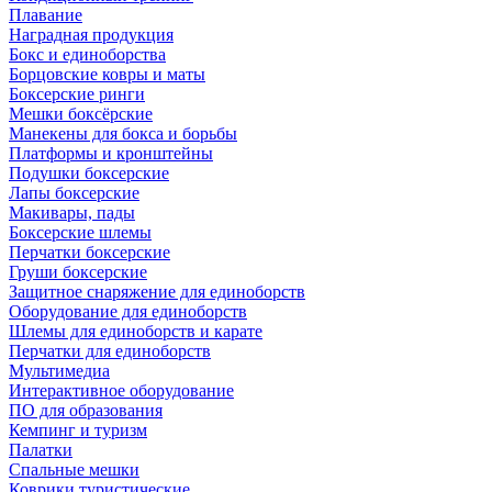
Плавание
Наградная продукция
Бокс и единоборства
Борцовские ковры и маты
Боксерские ринги
Мешки боксёрские
Манекены для бокса и борьбы
Платформы и кронштейны
Подушки боксерские
Лапы боксерские
Макивары, пады
Боксерские шлемы
Перчатки боксерские
Груши боксерские
Защитное снаряжение для единоборств
Оборудование для единоборств
Шлемы для единоборств и карате
Перчатки для единоборств
Мультимедиа
Интерактивное оборудование
ПО для образования
Кемпинг и туризм
Палатки
Спальные мешки
Коврики туристические