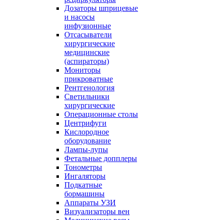
Дозаторы шприцевые
и насосы
инфузионные
Отсасыватели
хирургические
медицинские
(аспираторы)
Мониторы
прикроватные
Рентгенология
Светильники
хирургические
Операционные столы
Центрифуги
Кислородное
оборудование
Лампы-лупы
Фетальные допплеры
Тонометры
Ингаляторы
Подкатные
бормашины
Аппараты УЗИ
Визуализаторы вен