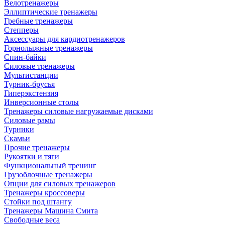
Велотренажеры
Эллиптические тренажеры
Гребные тренажеры
Степперы
Аксессуары для кардиотренажеров
Горнолыжные тренажеры
Спин-байки
Силовые тренажеры
Мультистанции
Турник-брусья
Гиперэкстензия
Инверсионные столы
Тренажеры силовые нагружаемые дисками
Силовые рамы
Турники
Скамьи
Прочие тренажеры
Рукоятки и тяги
Функциональный тренинг
Грузоблочные тренажеры
Опции для силовых тренажеров
Тренажеры кроссоверы
Стойки под штангу
Тренажеры Машина Смита
Свободные веса