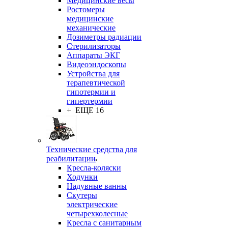
Медицинские весы
Ростомеры
медицинские
механические
Дозиметры радиации
Стерилизаторы
Аппараты ЭКГ
Видеоэндоскопы
Устройства для
терапевтической
гипотермии и
гипертермии
+ ЕЩЕ 16
Технические средства для
реабилитации
Кресла-коляски
Ходунки
Надувные ванны
Скутеры
электрические
четырехколесные
Кресла с санитарным