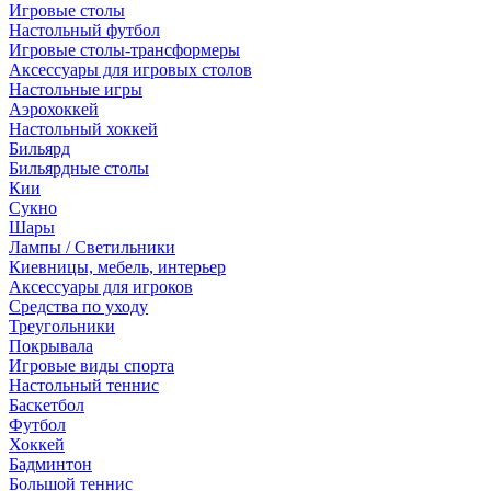
Игровые столы
Настольный футбол
Игровые столы-трансформеры
Аксессуары для игровых столов
Настольные игры
Аэрохоккей
Настольный хоккей
Бильярд
Бильярдные столы
Кии
Сукно
Шары
Лампы / Светильники
Киевницы, мебель, интерьер
Аксессуары для игроков
Средства по уходу
Треугольники
Покрывала
Игровые виды спорта
Настольный теннис
Баскетбол
Футбол
Хоккей
Бадминтон
Большой теннис