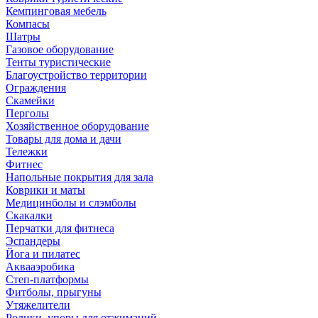
Кемпинговая мебель
Компасы
Шатры
Газовое оборудование
Тенты туристические
Благоустройство территории
Ограждения
Скамейки
Перголы
Хозяйственное оборудование
Товары для дома и дачи
Тележки
Фитнес
Напольные покрытия для зала
Коврики и маты
Медицинболы и слэмболы
Скакалки
Перчатки для фитнеса
Эспандеры
Йога и пилатес
Аквааэробика
Степ-платформы
Фитболы, прыгуны
Утяжелители
Ролики, упоры для отжиманий