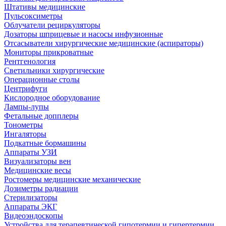
Штативы медицинские
Пульсоксиметры
Облучатели рециркуляторы
Дозаторы шприцевые и насосы инфузионные
Отсасыватели хирургические медицинские (аспираторы)
Мониторы прикроватные
Рентгенология
Светильники хирургические
Операционные столы
Центрифуги
Кислородное оборудование
Лампы-лупы
Фетальные допплеры
Тонометры
Ингаляторы
Подкатные бормашины
Аппараты УЗИ
Визуализаторы вен
Медицинские весы
Ростомеры медицинские механические
Дозиметры радиации
Стерилизаторы
Аппараты ЭКГ
Видеоэндоскопы
Устройства для терапевтической гипотермии и гипертермии