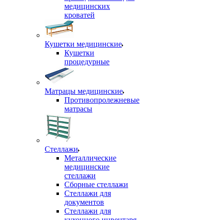
медицинских
кроватей
Кушетки медицинские
Кушетки
процедурные
Матрацы медицинские
Противопролежневые
матрасы
Стеллажи
Металлические
медицинские
стеллажи
Сборные стеллажи
Стеллажи для
документов
Стеллажи для
кухонного инвентаря