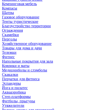
Кемпинговая мебель
Компасы
Шатры
Газовое оборудование
Тенты туристические
Благоустройство территории
Ограждения
Скамейки
Перголы
Хозяйственное оборудование
Товары для дома и дачи
Тележки
Фитнес
Напольные покрытия для зала
Коврики и маты
Медицинболы и слэмболы
Скакалки
Перчатки для фитнеса
Эспандеры
Йога и пилатес
Аквааэробика
Степ-платформы
Фитболы, прыгуны
Утяжелители
Ролики, упоры для отжиманий