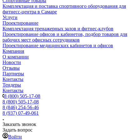
Спортивные товары
Комплектация и поставка спортивного оборудования для
фитнесс-центра в Самаре
Услуги
Проектирование
Комплектация тренажерных залов и фитнес-клубов
Проектирование офисов и кабинетов, подбор товаров для
рабочих мест офисных сотрудников
Проектирование медицинских кабинетов и офисов
Компания
О компании
Новости
Отзывы
Партнеры
Контакты
Тендеры
Контакты
8 (800) 505-17-08
8 (800) 505-17-08
8 (846) 254-56-46
8 (937) 07-49-061
Заказать звонок
Задать вопрос
Войти