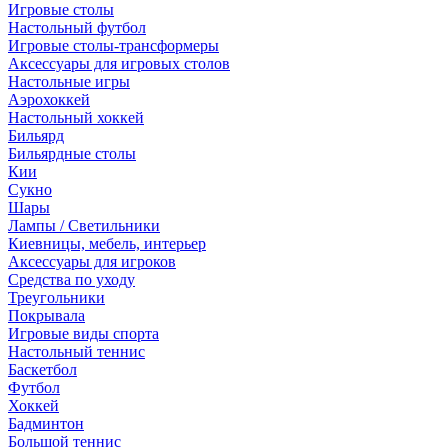
Игровые столы
Настольный футбол
Игровые столы-трансформеры
Аксессуары для игровых столов
Настольные игры
Аэрохоккей
Настольный хоккей
Бильярд
Бильярдные столы
Кии
Сукно
Шары
Лампы / Светильники
Киевницы, мебель, интерьер
Аксессуары для игроков
Средства по уходу
Треугольники
Покрывала
Игровые виды спорта
Настольный теннис
Баскетбол
Футбол
Хоккей
Бадминтон
Большой теннис