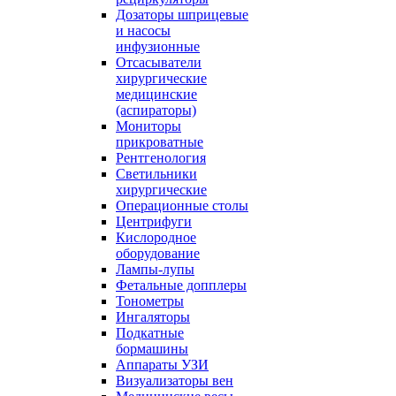
Дозаторы шприцевые
и насосы
инфузионные
Отсасыватели
хирургические
медицинские
(аспираторы)
Мониторы
прикроватные
Рентгенология
Светильники
хирургические
Операционные столы
Центрифуги
Кислородное
оборудование
Лампы-лупы
Фетальные допплеры
Тонометры
Ингаляторы
Подкатные
бормашины
Аппараты УЗИ
Визуализаторы вен