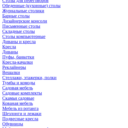
Столы для переговоров
Обеденные (кухонные) столы
Журнальные столики
Барные столы
Дизайнерские консоли
Письменные столы
Складные столы
Столы компьютерные
Диваны и кресла
Кресла
Диваны
Пуфы, банкетки
Кресла-качалки
Реклайнеры
Вешалки
Стеллажи, этажерки, полки
Тумбы и комоды
Садовая мебель
Садовые комплекты
Скамьи садовые
Кованая мебель
Мебель из ротанга
Шезлонги и лежаки
Подвесные кресла
Обувницы