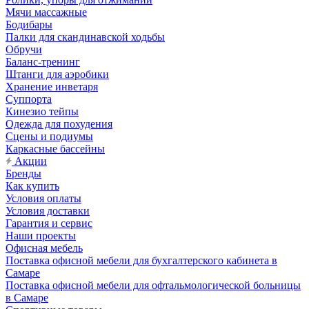
Мячи массажные
Бодибары
Палки для скандинавской ходьбы
Обручи
Баланс-тренинг
Штанги для аэробики
Хранение инветаря
Суппорта
Кинезио тейпы
Одежда для похудения
Сцены и подиумы
Каркасные бассейны
Акции
Бренды
Как купить
Условия оплаты
Условия доставки
Гарантия и сервис
Наши проекты
Офисная мебель
Поставка офисной мебели для бухгалтерского кабинета в
Самаре
Поставка офисной мебели для офтальмологической больницы
в Самаре