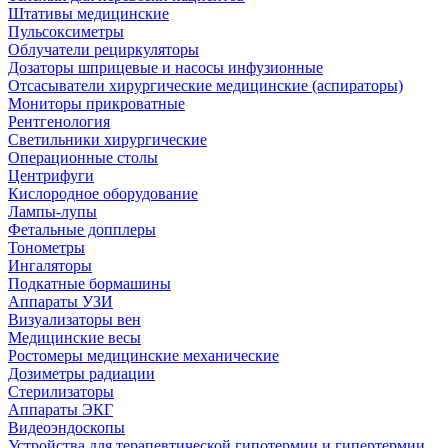
Штативы медицинские
Пульсоксиметры
Облучатели рециркуляторы
Дозаторы шприцевые и насосы инфузионные
Отсасыватели хирургические медицинские (аспираторы)
Мониторы прикроватные
Рентгенология
Светильники хирургические
Операционные столы
Центрифуги
Кислородное оборудование
Лампы-лупы
Фетальные допплеры
Тонометры
Ингаляторы
Подкатные бормашины
Аппараты УЗИ
Визуализаторы вен
Медицинские весы
Ростомеры медицинские механические
Дозиметры радиации
Стерилизаторы
Аппараты ЭКГ
Видеоэндоскопы
Устройства для терапевтической гипотермии и гипертермии