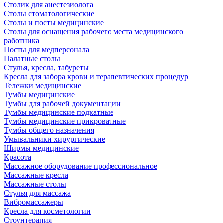
Столик для анестезиолога
Столы стоматологические
Столы и посты медицинские
Столы для оснащения рабочего места медицинского
работника
Посты для медперсонала
Палатные столы
Стулья, кресла, табуреты
Кресла для забора крови и терапевтических процедур
Тележки медицинские
Тумбы медицинские
Тумбы для рабочей документации
Тумбы медицинские подкатные
Тумбы медицинские прикроватные
Тумбы общего назначения
Умывальники хирургические
Ширмы медицинские
Красота
Массажное оборудование профессиональное
Массажные кресла
Массажные столы
Стулья для массажа
Вибромассажеры
Кресла для косметологии
Стоунтерапия