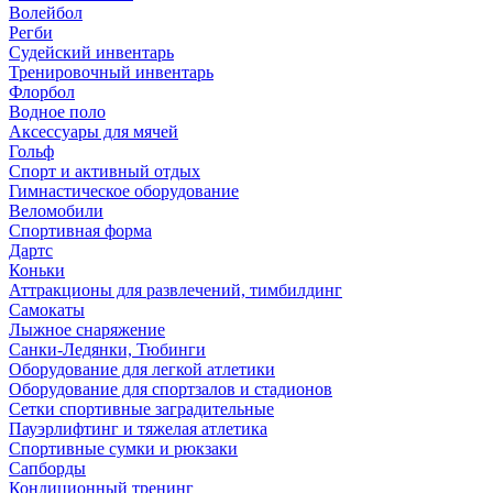
Волейбол
Регби
Судейский инвентарь
Тренировочный инвентарь
Флорбол
Водное поло
Аксессуары для мячей
Гольф
Спорт и активный отдых
Гимнастическое оборудование
Веломобили
Спортивная форма
Дартс
Коньки
Аттракционы для развлечений, тимбилдинг
Самокаты
Лыжное снаряжение
Санки-Ледянки, Тюбинги
Оборудование для легкой атлетики
Оборудование для спортзалов и стадионов
Сетки спортивные заградительные
Пауэрлифтинг и тяжелая атлетика
Спортивные сумки и рюкзаки
Сапборды
Кондиционный тренинг