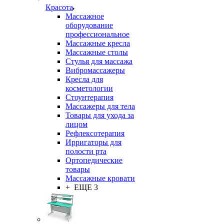
Красота
Массажное
оборудование
профессиональное
Массажные кресла
Массажные столы
Стулья для массажа
Вибромассажеры
Кресла для
косметологии
Стоунтерапия
Массажеры для тела
Товары для ухода за
лицом
Рефлексотерапия
Ирригаторы для
полости рта
Ортопедические
товары
Массажные кровати
+ ЕЩЕ 3