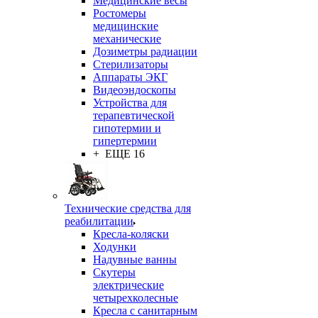
Медицинские весы
Ростомеры
медицинские
механические
Дозиметры радиации
Стерилизаторы
Аппараты ЭКГ
Видеоэндоскопы
Устройства для
терапевтической
гипотермии и
гипертермии
+ ЕЩЕ 16
Технические средства для
реабилитации
Кресла-коляски
Ходунки
Надувные ванны
Скутеры
электрические
четырехколесные
Кресла с санитарным