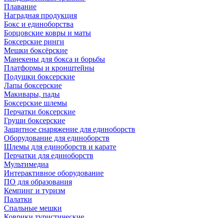
Плавание
Наградная продукция
Бокс и единоборства
Борцовские ковры и маты
Боксерские ринги
Мешки боксёрские
Манекены для бокса и борьбы
Платформы и кронштейны
Подушки боксерские
Лапы боксерские
Макивары, пады
Боксерские шлемы
Перчатки боксерские
Груши боксерские
Защитное снаряжение для единоборств
Оборудование для единоборств
Шлемы для единоборств и карате
Перчатки для единоборств
Мультимедиа
Интерактивное оборудование
ПО для образования
Кемпинг и туризм
Палатки
Спальные мешки
Коврики туристические