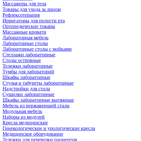
Массажеры для тела
Товары для ухода за лицом
Рефлексотерапия
Ирригаторы для полости рта
Ортопедические товары
Массажные кровати
Лабораторная мебель
Лабораторные столы
Лабораторные столы с мойками
Стеллажи лабораторные
Столы островные
Тележки лабораторные
Тумбы для лабораторий
Шкафы лабораторные
Стулья и табуреты лабораторные
Надстройки для стола
Сушилки лабораторные
Шкафы лабораторные вытяжные
Мебель из нержавеющей стали
Модульная мебель
Наборы из модулей
Кресла медицинские
Гинекологические и урологические кресла
Медицинское оборудование
Тележки для перевозки пациентов