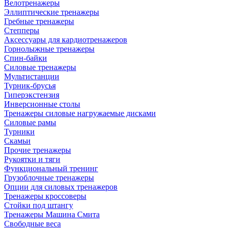
Велотренажеры
Эллиптические тренажеры
Гребные тренажеры
Степперы
Аксессуары для кардиотренажеров
Горнолыжные тренажеры
Спин-байки
Силовые тренажеры
Мультистанции
Турник-брусья
Гиперэкстензия
Инверсионные столы
Тренажеры силовые нагружаемые дисками
Силовые рамы
Турники
Скамьи
Прочие тренажеры
Рукоятки и тяги
Функциональный тренинг
Грузоблочные тренажеры
Опции для силовых тренажеров
Тренажеры кроссоверы
Стойки под штангу
Тренажеры Машина Смита
Свободные веса