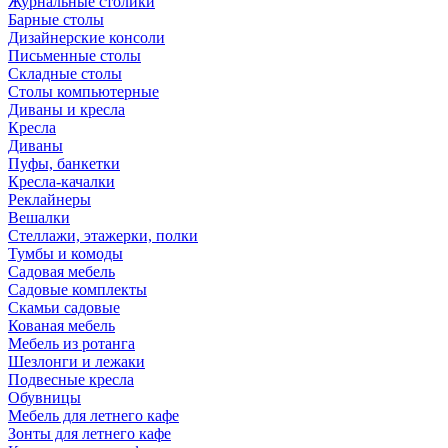
Журнальные столики
Барные столы
Дизайнерские консоли
Письменные столы
Складные столы
Столы компьютерные
Диваны и кресла
Кресла
Диваны
Пуфы, банкетки
Кресла-качалки
Реклайнеры
Вешалки
Стеллажи, этажерки, полки
Тумбы и комоды
Садовая мебель
Садовые комплекты
Скамьи садовые
Кованая мебель
Мебель из ротанга
Шезлонги и лежаки
Подвесные кресла
Обувницы
Мебель для летнего кафе
Зонты для летнего кафе