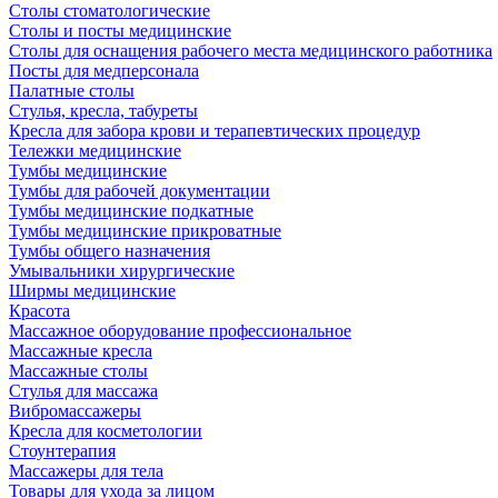
Столы стоматологические
Столы и посты медицинские
Столы для оснащения рабочего места медицинского работника
Посты для медперсонала
Палатные столы
Стулья, кресла, табуреты
Кресла для забора крови и терапевтических процедур
Тележки медицинские
Тумбы медицинские
Тумбы для рабочей документации
Тумбы медицинские подкатные
Тумбы медицинские прикроватные
Тумбы общего назначения
Умывальники хирургические
Ширмы медицинские
Красота
Массажное оборудование профессиональное
Массажные кресла
Массажные столы
Стулья для массажа
Вибромассажеры
Кресла для косметологии
Стоунтерапия
Массажеры для тела
Товары для ухода за лицом