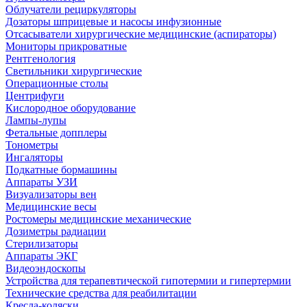
Облучатели рециркуляторы
Дозаторы шприцевые и насосы инфузионные
Отсасыватели хирургические медицинские (аспираторы)
Мониторы прикроватные
Рентгенология
Светильники хирургические
Операционные столы
Центрифуги
Кислородное оборудование
Лампы-лупы
Фетальные допплеры
Тонометры
Ингаляторы
Подкатные бормашины
Аппараты УЗИ
Визуализаторы вен
Медицинские весы
Ростомеры медицинские механические
Дозиметры радиации
Стерилизаторы
Аппараты ЭКГ
Видеоэндоскопы
Устройства для терапевтической гипотермии и гипертермии
Технические средства для реабилитации
Кресла-коляски